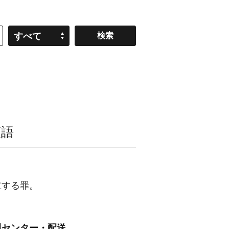
すべて
類語
立する罪。
川センター・配送