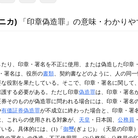
ニカ)
「印章偽造罪」の意味・わかりや
したり、印章・署名を不正に使用、または偽造した印章
章・署名は、役所の
書類
、契約書などのように、人の同一
要な役割を果たしている。そこで、印章・署名に関して
保護する必要がある。ただし印章
偽造罪
は、印章・署名
証券そのものが偽造罪に問われる場合には、印章・署名
や
有価証券偽造罪
が不成立に終わった場合と、印章・署
は、これらの使用される対象が、
天皇
・日本国、
公務員
いる。具体的には、(1)「
御璽
(ぎょじ)」（天皇の印章