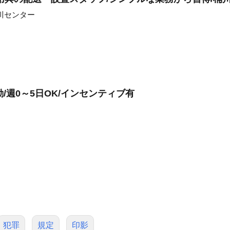
川センター
勤/週0～5日OK/インセンティブ有
犯罪
規定
印影