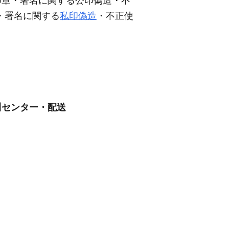
の印章・署名に関する公印偽造・不
・署名に関する
私印偽造
・不正使
川センター・配送