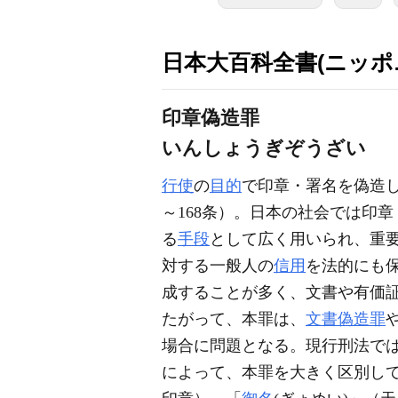
日本大百科全書(ニッポ
印章偽造罪
いんしょうぎぞうざい
行使
の
目的
で印章・署名を偽造
～168条）。日本の社会では印
る
手段
として広く用いられ、重
対する一般人の
信用
を法的にも
成することが多く、文書や有価
たがって、本罪は、
文書偽造罪
場合に問題となる。現行刑法で
によって、本罪を大きく区別して