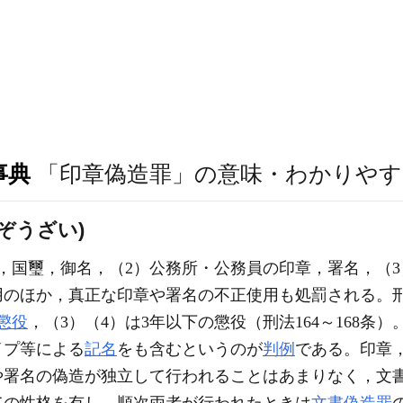
事典
「印章偽造罪」の意味・わかりやす
ぞうざい)
，国璽，御名，（2）公務所・公務員の印章，署名，（3
のほか，真正な印章や署名の不正使用も処罰される。刑
懲役
，（3）（4）は3年以下の懲役（刑法164～168条
イプ等による
記名
をも含むというのが
判例
である。印章
や署名の偽造が独立して行われることはあまりなく，文