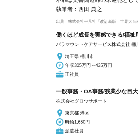
本罪は文書偽造罪の未遂犯とし
執筆者：
西田 典之
出典
株式会社平凡社「改訂新版 世界大百
働くほど成長を実感できる/福祉
パラマウントケアサービス株式会社 桶
埼玉県 桶川市
年収395万円～435万円
正社員
一般事務・OA事務/残業少な目
株式会社グロウサポート
東京都 港区
時給1,650円
派遣社員