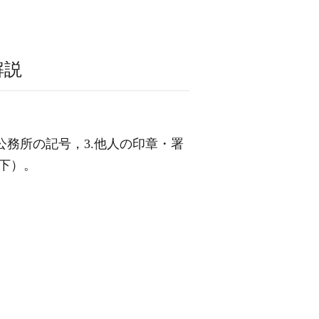
解説
公務所の記号，3.他人の印章・署
下）。