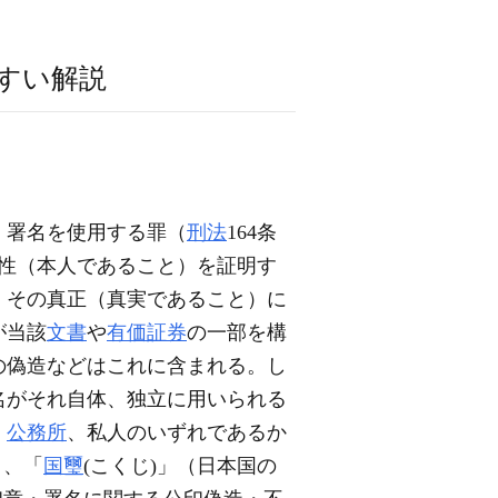
すい解説
・署名を使用する罪（
刑法
164条
性（本人であること）を証明す
、その真正（真実であること）に
が当該
文書
や
有価証券
の一部を構
の偽造などはこれに含まれる。し
名がそれ自体、独立に用いられる
・
公務所
、私人のいずれであるか
）、「
国璽
(こくじ)」（日本国の