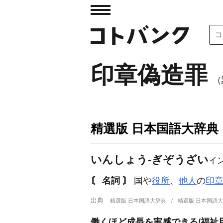
印章偽造罪
（
精選版 日本国語大辞典
いんしょう‐ぎぞうざい
イ
〘 名詞 〙
国や
役所
、
他人
の
印
出典
精選版 日本国語大辞典
精選版 日本国語
働くほど成長を実感できる/福祉