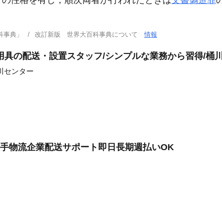
ての性格を有し，順次両者が行われたときは
文書偽造罪
科事典」
改訂新版 世界大百科事典について
情報
用具の配送・設置スタッフ/シンプルな業務から習得/桶
川センター
大手物流企業配送サポート即日長期週払いOK