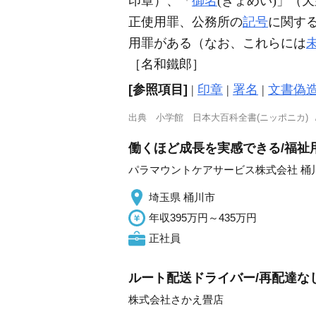
印章）、「
御名
(ぎょめい)」（
正使用罪、公務所の
記号
に関す
用罪がある（なお、これらには
［名和鐵郎］
[参照項目]
|
印章
|
署名
|
文書偽
出典
小学館 日本大百科全書(ニッポニカ)
働くほど成長を実感できる/福祉
パラマウントケアサービス株式会社 桶
埼玉県 桶川市
年収395万円～435万円
正社員
ルート配送ドライバー/再配達なし
株式会社さかえ畳店