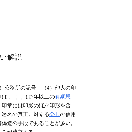
い解説
）公務所の記号，（4）他人の印
は，（1）は2年以上の
有期懲
）。印章には印影のほか印形を含
，署名の真正に対する
公共
の信用
書偽造の手段であることが多い。