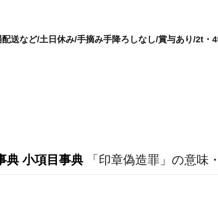
送など/土日休み/手摘み手降ろしなし/賞与あり/2t・4
事典 小項目事典
「印章偽造罪」の意味