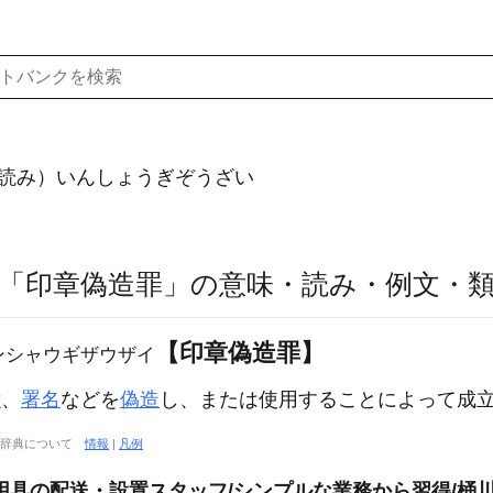
読み）いんしょうぎぞうざい
「印章偽造罪」の意味・読み・例文・
【印章偽造罪】
ンシャウギザウザイ
章
、
署名
などを
偽造
し、または使用することによって成
大辞典について
情報
|
凡例
用具の配送・設置スタッフ/シンプルな業務から習得/桶