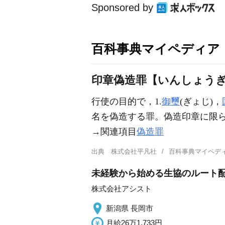
Sponsored by
百科事典マイペディア
印章偽造罪【いんしょう
行使の目的で，1.
御璽
(ぎょじ)，
名を偽造する罪。偽造印章に限ら
→関連項目
偽造罪
出典
株式会社平凡社
百科事典マイペデ
未経験から始める生協のルート配
株式会社アシスト
新潟県 長岡市
月給26万1,733円