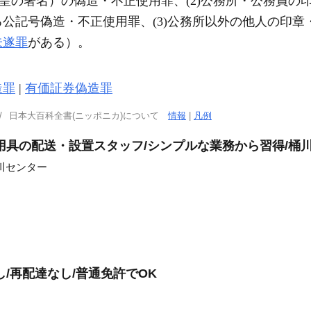
天皇の署名）の偽造・不正使用罪、(2)公務所・公務員
る公記号偽造・不正使用罪、(3)公務所以外の他人の印章
未遂罪
がある）。
造罪
|
有価証券偽造罪
日本大百科全書(ニッポニカ)について
情報
|
凡例
用具の配送・設置スタッフ/シンプルな業務から習得/桶
川センター
/再配達なし/普通免許でOK