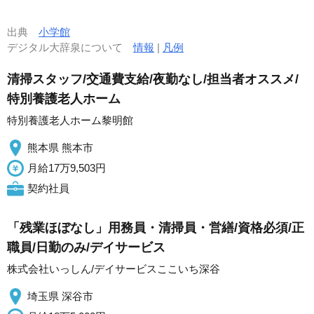
出典
小学館
デジタル大辞泉について
情報
|
凡例
清掃スタッフ/交通費支給/夜勤なし/担当者オススメ/
特別養護老人ホーム
特別養護老人ホーム黎明館
熊本県 熊本市
月給17万9,503円
契約社員
「残業ほぼなし」用務員・清掃員・営繕/資格必須/正
職員/日勤のみ/デイサービス
株式会社いっしん/デイサービスここいち深谷
埼玉県 深谷市