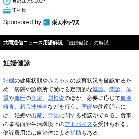
月給18万5,000円
正社員
Sponsored by
共同通信ニュース用語解説
「妊婦健診」の解説
妊婦健診
妊婦
の健康状態や
赤ちゃん
の成育状況を確認するた
め、病院や診療所で受ける定期的な
健診
。
問診
、
体
重
や
血圧
の
測定
、
尿検査
のほか、必要に応じて
血液
検査
、
超音波検査
などを行う。
医師
や助産師らに
は、妊娠や
出産
、
育児
に関する相談ができる。食事
の栄養面や生活環境上の
アドバイス
を受けられる。
健診費用には自治体による
補助
もある。