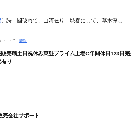
望
〕詩 國破れて、山河在り
春にして、
木深し
通について
情報
販売職土日祝休み東証プライム上場G年間休日123日完
定有り
販売会社サポート