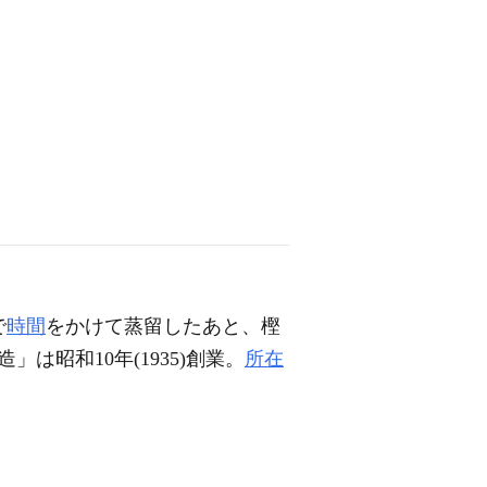
で
時間
をかけて蒸留したあと、樫
」は昭和10年(1935)創業。
所在