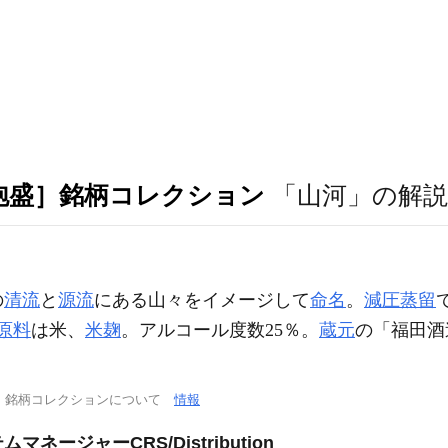
泡盛］銘柄コレクション
「山河」の解説
の
清流
と
源流
にある山々をイメージして
命名
。
減圧蒸留
原料
は米、
米麹
。アルコール度数25％。
蔵元
の「福田酒造
］銘柄コレクションについて
情報
ージャーCRS/Distribution