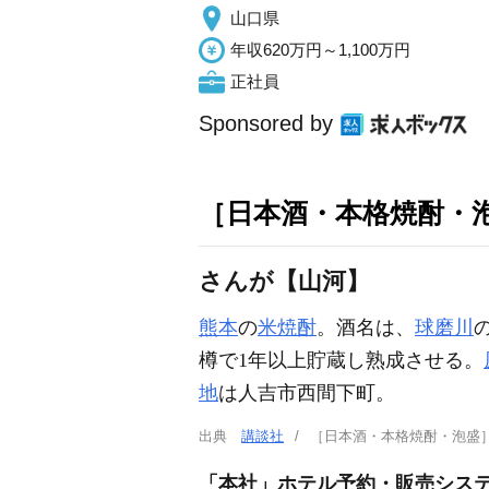
山口県
年収620万円～1,100万円
正社員
Sponsored by
［日本酒・本格焼酎・
さんが【山河】
熊本
の
米焼酎
。酒名は、
球磨川
樽で1年以上貯蔵し熟成させる。
地
は人吉市西間下町。
出典
講談社
［日本酒・本格焼酎・泡盛
「本社」ホテル予約・販売システムマネ