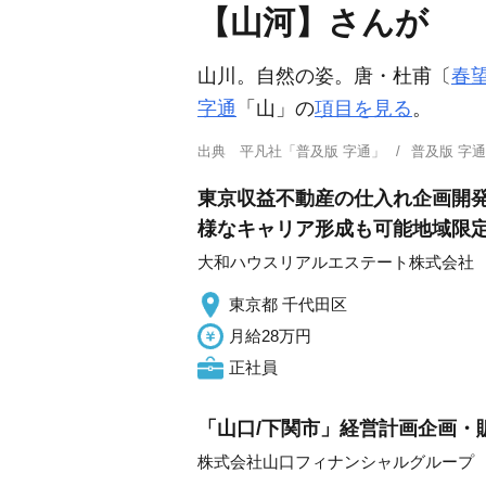
【山河】さんが
山川。自然の姿。唐・杜甫〔
春
字通
「山」の
項目を見る
。
出典
平凡社「普及版 字通」
普及版 字
東京収益不動産の仕入れ企画開発
様なキャリア形成も可能地域限
大和ハウスリアルエステート株式会社
東京都 千代田区
月給28万円
正社員
「山口/下関市」経営計画企画・
株式会社山口フィナンシャルグループ