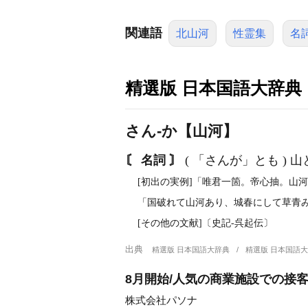
関連語
北山河
性霊集
名
精選版 日本国語大辞典
さん‐か【山河】
〘 名詞 〙
( 「さんが」とも )
[初出の実例]「唯君一箇。帝心抽。山河
「国破れて山河あり、城春にして草青みた
[その他の文献]〔史記‐呉起伝〕
出典
精選版 日本国語大辞典
精選版 日本国語
8月開始/人気の商業施設での接客
株式会社パソナ