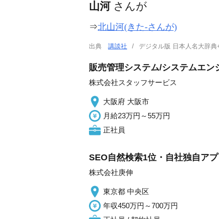
山河
さんが
⇒
北山河(きた-さんが)
出典
講談社
デジタル版 日本人名大辞典
販売管理システム/システムエンジ
株式会社スタッフサービス
大阪府 大阪市
月給23万円～55万円
正社員
SEO自然検索1位・自社独自アプ
株式会社庚伸
東京都 中央区
年収450万円～700万円