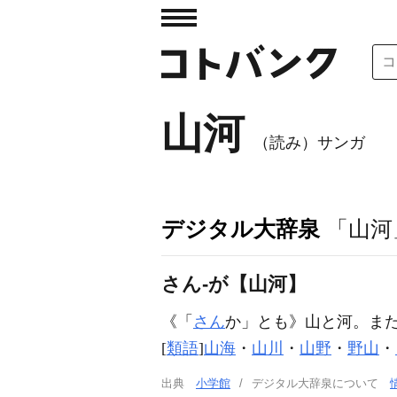
山河
（読み）サンガ
デジタル大辞泉
「山河
さん‐が【山河】
《「
さん
か」とも》山と河。ま
[
類語
]
山海
・
山川
・
山野
・
野山
・
出典
小学館
デジタル大辞泉について