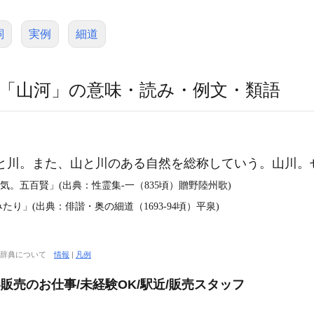
詞
実例
細道
「山河」の意味・読み・例文・類語
 山と川。また、山と川のある自然を総称していう。山川。
気。五百賢」(出典：性霊集‐一（835頃）贈野陸州歌)
り」(出典：俳諧・奥の細道（1693‐94頃）平泉)
大辞典について
情報
|
凡例
販売のお仕事/未経験OK/駅近/販売スタッフ