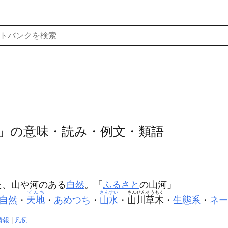
」の意味・読み・例文・類語
た、山や河のある
自然
。「
ふるさと
の
山河
」
てんち
さんすい
さんせんそうもく
自然
・
天地
・
あめつち
・
山水
・
山川草木
・
生態系
・
ネー
情報
|
凡例