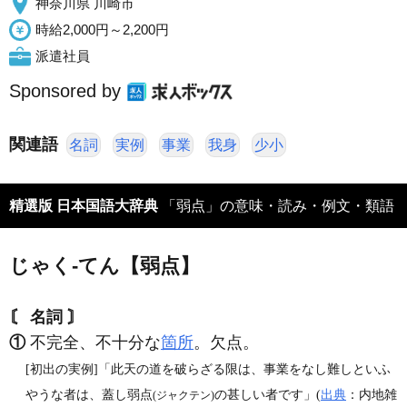
神奈川県 川崎市
時給2,000円～2,200円
派遣社員
Sponsored by
関連語
名詞
実例
事業
我身
少小
精選版 日本国語大辞典
「弱点」の意味・読み・例文・類語
じゃく‐てん【弱点】
〘 名詞 〙
①
不完全、不十分な
箇所
。欠点。
[初出の実例]「此天の道を破らざる限は、事業をなし難しといふ
やうな者は、蓋し弱点
の甚しい者です」(
出典
：内地雑
(ジャクテン)