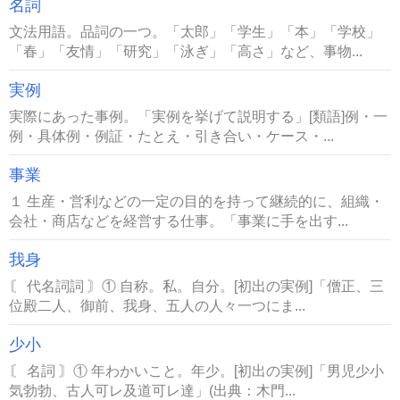
名詞
文法用語。品詞の一つ。「太郎」「学生」「本」「学校」
「春」「友情」「研究」「泳ぎ」「高さ」など、事物...
実例
実際にあった事例。「実例を挙げて説明する」[類語]例・一
例・具体例・例証・たとえ・引き合い・ケース・...
事業
１ 生産・営利などの一定の目的を持って継続的に、組織・
会社・商店などを経営する仕事。「事業に手を出す...
我身
〘 代名詞詞 〙① 自称。私。自分。[初出の実例]「僧正、三
位殿二人、御前、我身、五人の人々一つにま...
少小
〘 名詞 〙① 年わかいこと。年少。[初出の実例]「男児少小
気勃勃、古人可レ及道可レ達」(出典：木門...