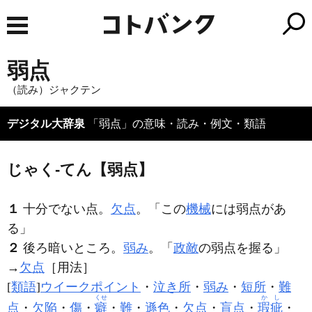
弱点
（読み）ジャクテン
デジタル大辞泉
「弱点」の意味・読み・例文・類語
じゃく‐てん【弱点】
１
十分でない点。
欠点
。「この
機械
には
弱点
があ
る」
２
後ろ暗いところ。
弱み
。「
政敵
の
弱点
を握る」
→
欠点
［用法］
[
類語
]
ウイークポイント
・
泣き所
・
弱み
・
短所
・
難
くせ
かし
点
・
欠陥
・
傷
・
癖
・
難
・
遜色
・
欠点
・
盲点
・
瑕疵
・