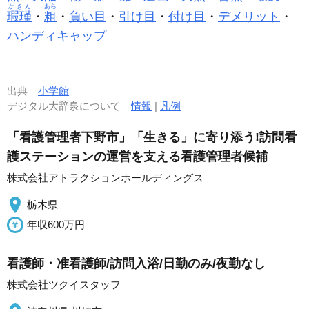
かきん
あら
瑕瑾
・
粗
・
負い目
・
引け目
・
付け目
・
デメリット
・
ハンディキャップ
出典
小学館
デジタル大辞泉について
情報
|
凡例
「看護管理者下野市」「生きる」に寄り添う!訪問看
護ステーションの運営を支える看護管理者候補
株式会社アトラクションホールディングス
栃木県
年収600万円
看護師・准看護師/訪問入浴/日勤のみ/夜勤なし
株式会社ツクイスタッフ