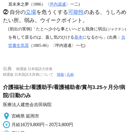
居未来之夢（1886）〈
坪内逍遙
〉一二)
②
自分の
立場
を危うくする
可能性
のある、うしろめ
たい所。弱み。ウイークポイント。
[初出の実例]「たとへ少小な事といへども我身に弱点
(ジャクテン)
を有して居るのは、蓋し気のひける
基本
になるから」(出典：
当
世書生気質
（1885‐86）〈坪内逍遙〉一七)
出典
精選版 日本国語大辞典
精選版 日本国語大辞典について
情報
|
凡例
介護福祉士/看護助手/看護補助者/賞与3.25ヶ月分/病
院/日勤のみ
医療法人建悠会吉田病院
宮崎県 延岡市
月給16万9,800円～20万3,800円