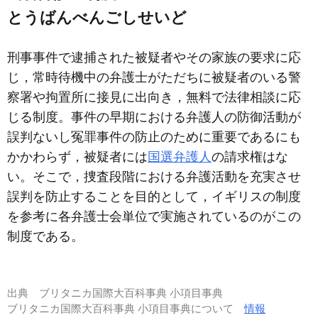
とうばんべんごしせいど
刑事事件で逮捕された被疑者やその家族の要求に応
じ，常時待機中の弁護士がただちに被疑者のいる警
察署や拘置所に接見に出向き，無料で法律相談に応
じる制度。事件の早期における弁護人の防御活動が
誤判ないし冤罪事件の防止のために重要であるにも
かかわらず，被疑者には
国選弁護人
の請求権はな
い。そこで，捜査段階における弁護活動を充実させ
誤判を防止することを目的として，イギリスの制度
を参考に各弁護士会単位で実施されているのがこの
制度である。
出典
ブリタニカ国際大百科事典 小項目事典
ブリタニカ国際大百科事典 小項目事典について
情報