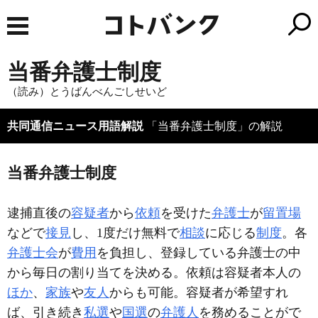
当番弁護士制度
（読み）とうばんべんごしせいど
共同通信ニュース用語解説
「当番弁護士制度」の解説
当番弁護士制度
逮捕直後の
容疑者
から
依頼
を受けた
弁護士
が
留置場
などで
接見
し、1度だけ無料で
相談
に応じる
制度
。各
弁護士会
が
費用
を負担し、登録している弁護士の中
から毎日の割り当てを決める。依頼は容疑者本人の
ほか
、
家族
や
友人
からも可能。容疑者が希望すれ
ば、引き続き
私選
や
国選
の
弁護人
を務めることがで