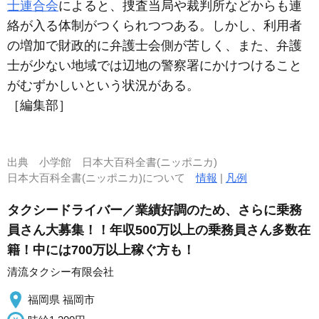
士連合会
によると、捜査当局や裁判所などからも連
絡が入る体制がつくられつつある。しかし、利用者
の増加で財政的に弁護士会側が苦しく、また、弁護
士が少ない地域では辺地の警察署にかけつけること
がむずかしいという状況がある。
［編集部］
出典
小学館 日本大百科全書(ニッポニカ)
日本大百科全書(ニッポニカ)について
情報
|
凡例
タクシードライバー／業績好調のため、さらに乗務
員さん大募集！！年収500万以上の乗務員さん多数在
籍！中には700万以上稼ぐ方も！
清流タクシー有限会社
福岡県 福岡市