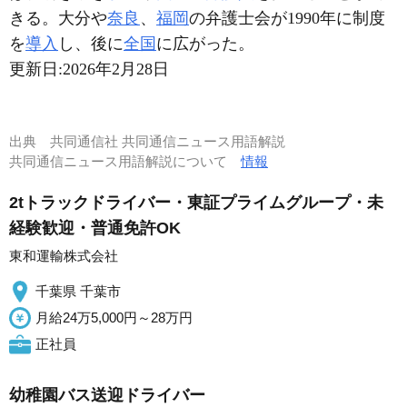
きる。大分や
奈良
、
福岡
の弁護士会が1990年に制度
を
導入
し、後に
全国
に広がった。
更新日:
2026年2月28日
出典
共同通信社 共同通信ニュース用語解説
共同通信ニュース用語解説について
情報
2tトラックドライバー・東証プライムグループ・未
経験歓迎・普通免許OK
東和運輸株式会社
千葉県 千葉市
月給24万5,000円～28万円
正社員
幼稚園バス送迎ドライバー