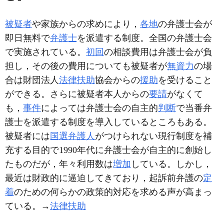
被疑者
や家族からの求めにより，
各地
の弁護士会が
即日無料で
弁護士
を派遣する制度。全国の弁護士会
で実施されている。
初回
の相談費用は弁護士会が負
担し，その後の費用についても被疑者が
無資力
の場
合は財団法人
法律扶助
協会からの
援助
を受けること
ができる。さらに被疑者本人からの
要請
がなくて
も，
事件
によっては弁護士会の自主的
判断
で当番弁
護士を派遣する制度を導入しているところもある。
被疑者には
国選弁護人
がつけられない現行制度を補
充する目的で1990年代に弁護士会が自主的に創始し
たものだが，年々利用数は
増加
している。しかし，
最近は財政的に逼迫してきており，起訴前弁護の
定
着
のための何らかの政策的対応を求める声が高まっ
ている。→
法律扶助