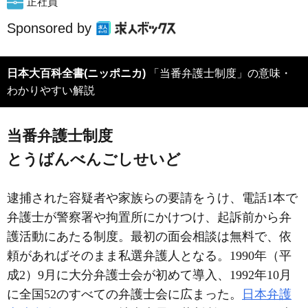
正社員
Sponsored by
日本大百科全書(ニッポニカ)
「当番弁護士制度」の意味・
わかりやすい解説
当番弁護士制度
とうばんべんごしせいど
逮捕された容疑者や家族らの要請をうけ、電話1本で
弁護士が警察署や拘置所にかけつけ、起訴前から弁
護活動にあたる制度。最初の面会相談は無料で、依
頼があればそのまま私選弁護人となる。1990年（平
成2）9月に大分弁護士会が初めて導入、1992年10月
に全国52のすべての弁護士会に広まった。
日本弁護