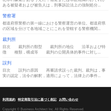
ある被疑者および被告人は，刑事訴訟法上の強制処分...
警察署
都道府県警察の第一線における警察運営の単位。都道府県
の区域を分けて各地域ごとにこれを管轄する警察機関...
裁判所
目次 裁判所の類型 裁判所の地位 沿革および特
徴 種類，構成等 裁判の公開具体的事件に対し...
誤判
目次 誤判の原因 再審請求誤った裁判。裁判は，事
実の認定，法令の解釈，適用によって，法律上の事件...
利用規約
特定商取引法に基づく表記
お問い合わせ
Copyright © Business Architect Inc. All Rights Reserved.