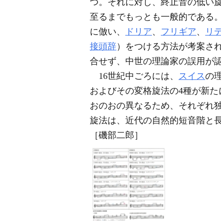
つ。それに対し、終止音の低い旋
至るまでもっとも一般的である。
に倣い、
ドリア
、
フリギア
、
リ
接頭辞
）をつける方法が考案さ
合せず、中世の理論家の誤用が
16世紀中ごろには、
スイス
の
およびその変格旋法の4種が新た
おのおの異なるため、それぞれ
旋法は、近代の自然的短音階と
［磯部二郎］