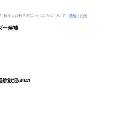
日本大百科全書(ニッポニカ)について
情報
|
凡例
ダー候補
歓迎/4941