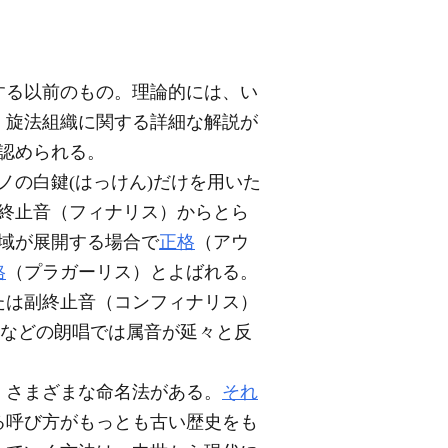
する以前のもの。理論的には、い
。旋法組織に関する詳細な解説が
認められる。
の白鍵(はっけん)だけを用いた
終止音（フィナリス）からとら
域が展開する場合で
正格
（アウ
格
（プラガーリス）とよばれる。
たは副終止音（コンフィナリス）
唱などの朗唱では属音が延々と反
、さまざまな命名法がある。
それ
る呼び方がもっとも古い歴史をも