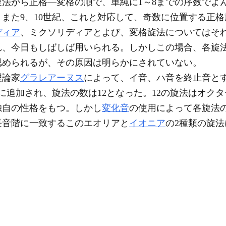
法から正格―変格の順で、単純に1～8までの序数でよ
また9、10世紀、これと対応して、奇数に位置する正
ディア
、ミクソリディアとよび、変格旋法についてはそ
れ、今日もしばしば用いられる。しかしこの場合、各旋
認められるが、その原因は明らかにされていない。
理論家
グラレアーヌス
によって、イ音、ハ音を終止音と
に追加され、旋法の数は12となった。12の旋法はオク
独自の性格をもつ。しかし
変化音
の使用によって各旋法
長音階に一致するこのエオリアと
イオニア
の2種類の旋