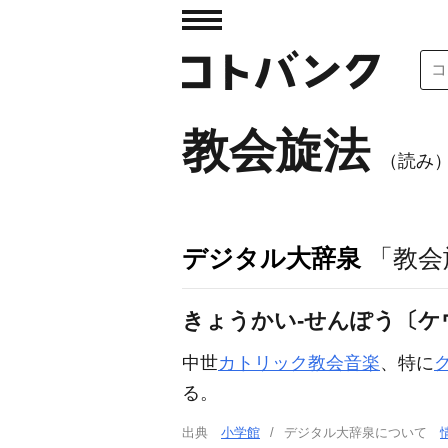
教会旋法
（読み
デジタル大辞泉
「教会
きょうかい‐せんぽう〔ケ
中世
カトリック教会
音楽
、特に
る。
出典
小学館
デジタル大辞泉について