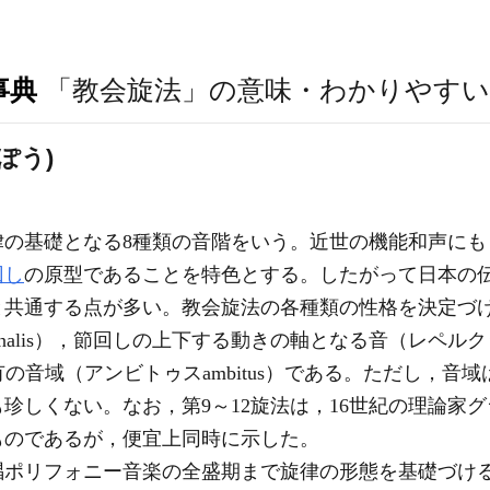
事典
「教会旋法」の意味・わかりやすい
ぽう)
律の基礎となる8種類の音階をいう。近世の機能和声にも
回し
の原型であることを特色とする。したがって日本の
と共通する点が多い。教会旋法の各種類の性格を決定づ
alis），節回しの上下する動きの軸となる音（レペルクッシオ
固有の音域（アンビトゥスambitus）である。ただし，音
も珍しくない。なお，第9～12旋法は，16世紀の理論家
ものであるが，便宜上同時に示した。
唱ポリフォニー音楽の全盛期まで旋律の形態を基礎づける