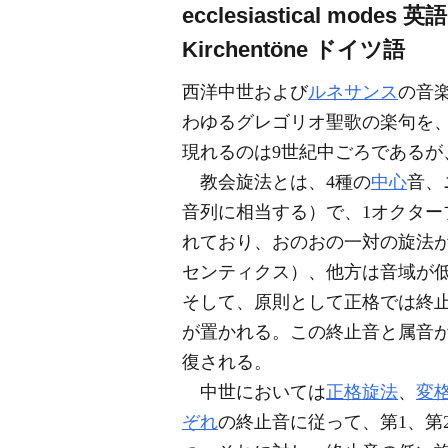
ecclesiastical modes
英語
Kirchentöne
ドイツ語
西洋中世および
ルネサンス
の音
わゆるグレゴリオ聖歌の楽句を
現れるのは9世紀中ごろである
教会旋法とは、4種の
中心
音、
音列に相当する）で、1オクタ
れており、おのおの一対の旋法
センティクス）、他方は音域が低
そして、原則として正格では終止
が置かれる。この終止音と属音が
復される。
中世においては
正格旋法
、
変
ぞれ
の終止音に従って、第1、第