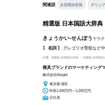
関連語
全音階的音階
ギリシ
精選版 日本国語大辞典
きょうかい‐せんぽう
ケウク
〘 名詞 〙
グレゴリオ聖歌など中
出典
精選版 日本国語大辞典
精選版 日本国語
寝具ブランドのマーケティング
株式会社Morght
東京都 港区
年収1,000万円～1,200万円
正社員