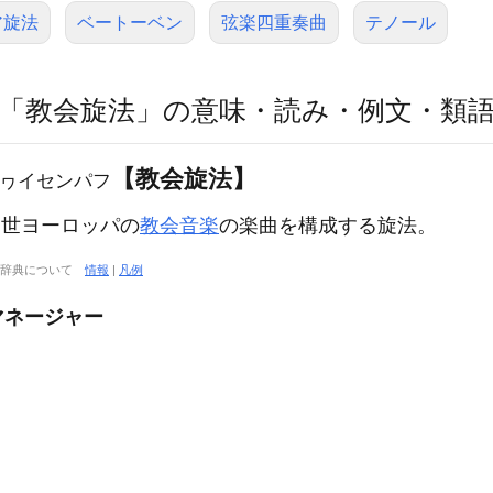
ア旋法
ベートーベン
弦楽四重奏曲
テノール
「教会旋法」の意味・読み・例文・類
【教会旋法】
ヮイセンパフ
世ヨーロッパの
教会音楽
の楽曲を構成する旋法。
大辞典について
情報
|
凡例
マネージャー