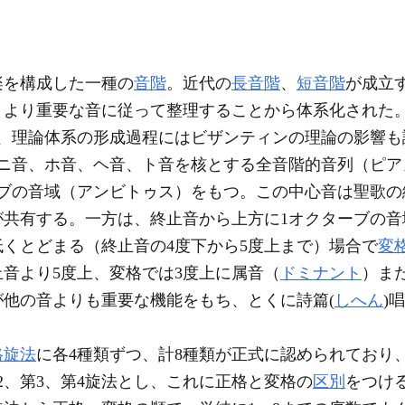
楽を構成した一種の
音階
。近代の
長音階
、
短音階
が成立
、より重要な音に従って整理することから体系化された
が、理論体系の形成過程にはビザンティンの理論の影響も
ニ音、ホ音、ヘ音、ト音を核とする全音階的音列（ピアノ
ーブの音域（アンビトゥス）をもつ。この中心音は聖歌の
が共有する。一方は、終止音から上方に1オクターブの音
くとどまる（終止音の4度下から5度上まで）場合で
変
音より5度上、変格では3度上に属音（
ドミナント
）ま
他の音よりも重要な機能をもち、とくに詩篇(
しへん
)
格旋法
に各4種類ずつ、計8種類が正式に認められており
2、第3、第4旋法とし、これに正格と変格の
区別
をつけ