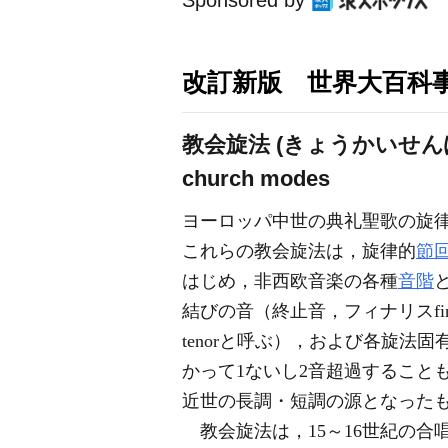
Sponsored by
改訂新版 世界大百科
教会旋法 (きょうかいせん
church modes
ヨーロッパ中世の典礼聖歌の旋
これらの教会旋法は，旋律的
節
はじめ，非西欧音楽の各種
音階
結びの音（終止音，フィナリスfin
tenorと呼ぶ），および各旋法
かって1ないし2音超過すること
近世の長調・短調の源となった
教会旋法は，15～16世紀の合