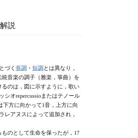
解説
とづく
長調
・
短調
とは異なり，
伝統音楽の調子（雅楽，箏曲）を
けるのは，図に示すように，歌い
repercussioまたはテノール
域は下方に向かって1音，上方に向
グラレアヌスによって追加され，
ものとして生命を保ったが，17