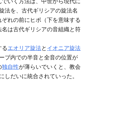
んでいく方法は、中世から現代に
格旋法を、古代ギリシアの旋法名
れぞれの前にヒポ（下を意味する
法名は古代ギリシアの音組織と符
する
エオリア旋法
と
イオニア旋法
ターブ内での半音と全音の位置が
の
独自性
が薄らいでいくと、教会
法にしだいに統合されていった。