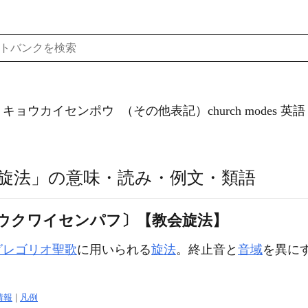
）キョウカイセンポウ
（その他表記）church modes
英語
旋法」の意味・読み・例文・類語
ウクワイセンパフ〕【教会旋法】
グレゴリオ聖歌
に用いられる
旋法
。終止音と
音域
を異にす
情報
|
凡例