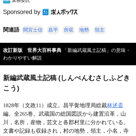
業務委託
Sponsored by
関連語
間宮士信
昌平
所収
地勢
領主
改訂新版 世界大百科事典
「新編武蔵風土記稿」の意味・
わかりやすい解説
新編武蔵風土記稿 (しんぺんむさしふどき
こう)
1828年（文政11）成立。昌平黌地理局総裁
林述斎
編。全265巻。武蔵国の総国図説から建置沿革，山
川，名所，産物，芸文と各郡村里に分かれている。
文書や記録も収録され，村の地勢，領主，小名，寺