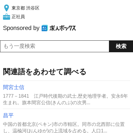
東京都 渋谷区
正社員
Sponsored by
関連語をあわせて調べる
間宮士信
1777－1841 江戸時代後期の武士,歴史地理学者。安永6年
生まれ。旗本間宮公信(きんのぶ)の次男...
昌平
中国の首都北京(ペキン)市の市轄区。同市の北西部に位置
し、温楡河(おんゆが)の上流域を占める。人口1...