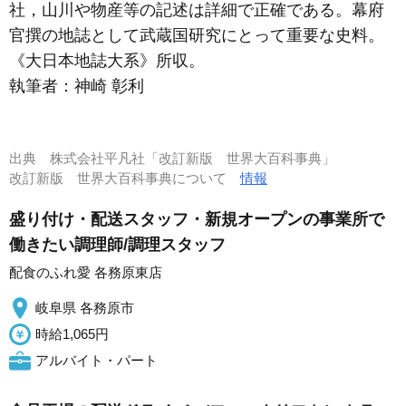
社，山川や物産等の記述は詳細で正確である。幕府
官撰の地誌として武蔵国研究にとって重要な史料。
《大日本地誌大系》所収。
執筆者：
神崎 彰利
出典
株式会社平凡社「改訂新版 世界大百科事典」
改訂新版 世界大百科事典について
情報
盛り付け・配送スタッフ・新規オープンの事業所で
働きたい調理師/調理スタッフ
配食のふれ愛 各務原東店
岐阜県 各務原市
時給1,065円
アルバイト・パート