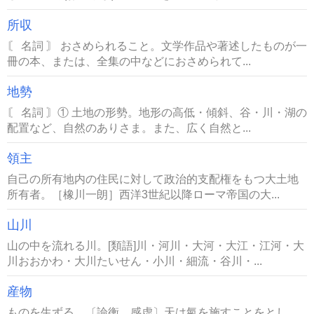
所収
〘 名詞 〙 おさめられること。文学作品や著述したものが一
冊の本、または、全集の中などにおさめられて...
地勢
〘 名詞 〙① 土地の形勢。地形の高低・傾斜、谷・川・湖の
配置など、自然のありさま。また、広く自然と...
領主
自己の所有地内の住民に対して政治的支配権をもつ大土地
所有者。［橡川一朗］西洋3世紀以降ローマ帝国の大...
山川
山の中を流れる川。[類語]川・河川・大河・大江・江河・大
川おおかわ・大川たいせん・小川・細流・谷川・...
産物
ものを生ずる。〔論衡、感虚〕天は氣を施すことをとし、