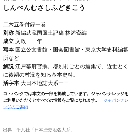
しんぺんむさしふどきこう
二六五巻付録一巻
別称
新編武蔵国風土記稿 林述斎編
成立
文政一一年
写本
国立公文書館・国会図書館・東京大学史料編纂
所など
解説
江戸幕府官撰。郡別村ごとの編集で、近世とく
に後期の村況を知る基本史料。
活字本
大日本地誌大系一三
コトバンクでは本文の一部を掲載しています。ジャパンナレッジを
ご利用いただくとすべての情報をご覧になれます。
→ジャパンナレ
ッジのご案内
出典
平凡社「日本歴史地名大系」