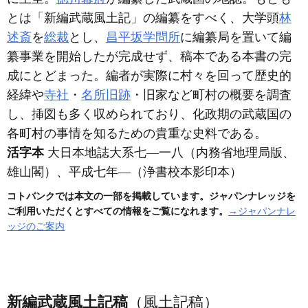
とは「新編武蔵風土記」の編纂をすべく、大学頭
林
述斎
を
総裁
とし、
昌平坂学問所
に編纂局を置いて編
纂事業を開始したが完成せず、稿本である本書の完
成にとどまった。編者が実際に村々を回って歴史的
経緯や
寺社
・
名所旧跡
・旧家など町村の概要を調査
し、挿図も多く収められており、化政期の武蔵国の
各町村の事情を知るための貴重な史料である。
活字本
大日本地誌大系七―一八
（内務省地理局版、
雄山閣）
、平成七年―
（浄書校本影印本）
コトバンクでは本文の一部を掲載しています。ジャパンナレッジを
ご利用いただくとすべての情報をご覧になれます。
→ジャパンナレ
ッジのご案内
新編武蔵風土記稿
（風土記稿）