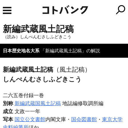
新編武蔵風土記稿
（読み）しんぺんむさしふどきこう
日本歴史地名大系
「新編武蔵風土記稿」の解説
新編武蔵風土記稿
（風土記稿）
しんぺんむさしふどきこう
二六五巻付録一巻
別称
新編武蔵国風土記稿
地誌編修取調所編
成立
文政一一年
写本
国立公文書館
内閣文庫・
国会図書館
・
東京大学
史料編纂所
ほか