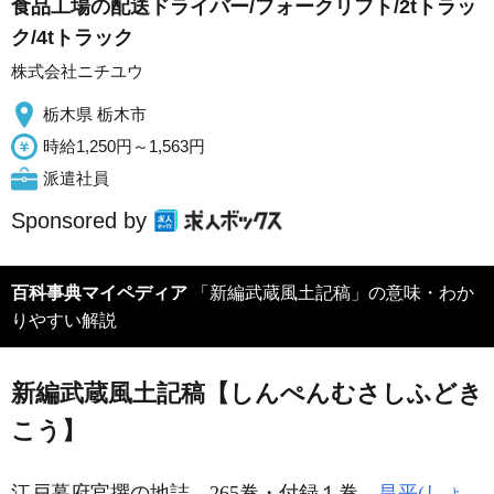
食品工場の配送ドライバー/フォークリフト/2tトラッ
ク/4tトラック
株式会社ニチユウ
栃木県 栃木市
時給1,250円～1,563円
派遣社員
Sponsored by
百科事典マイペディア
「新編武蔵風土記稿」の意味・わか
りやすい解説
新編武蔵風土記稿【しんぺんむさしふどき
こう】
江戸幕府官撰の地誌。265巻・付録１巻。
昌平(しょ