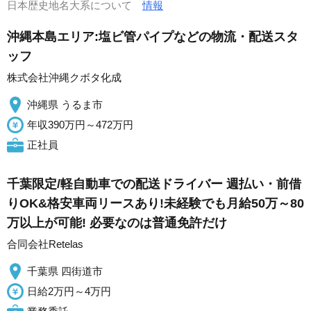
日本歴史地名大系について
情報
沖縄本島エリア:塩ビ管パイプなどの物流・配送スタ
ッフ
株式会社沖縄クボタ化成
沖縄県 うるま市
年収390万円～472万円
正社員
千葉限定/軽自動車での配送ドライバー 週払い・前借
りOK&格安車両リースあり!未経験でも月給50万～80
万以上が可能! 必要なのは普通免許だけ
合同会社Retelas
千葉県 四街道市
日給2万円～4万円