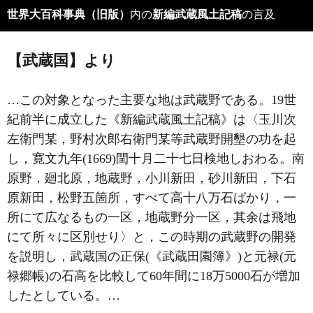
世界大百科事典（旧版）
内の
新編武蔵風土記稿
の言及
【武蔵国】より
…この対象となった主要な地は
武蔵野
である。19世
紀前半に成立した《新編武蔵風土記稿》は〈玉川次
左衛門某，野村次郎右衛門某等武蔵野開墾の功を起
し，寛文九年(1669)閏十月二十七日検地しおわる。南
原野，廻北原，地蔵野，小川新田，砂川新田，下石
原新田，松野五箇所，すべて高十八万石ばかり，一
所にて広なるもの一区，地蔵野分一区，其余は飛地
にて所々に区別せり〉と，この時期の武蔵野の開発
を説明し，武蔵国の正保(《武蔵田園簿》)と元禄(元
禄郷帳)の石高を比較して60年間に18万5000石が増加
したとしている。…