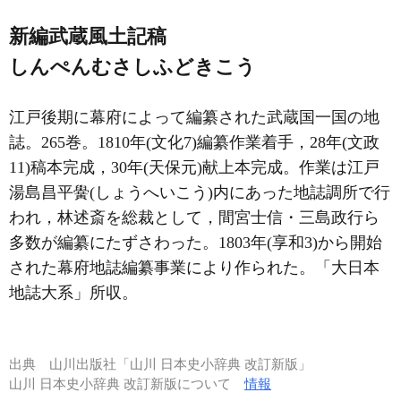
新編武蔵風土記稿
しんぺんむさしふどきこう
江戸後期に幕府によって編纂された武蔵国一国の地
誌。265巻。1810年(文化7)編纂作業着手，28年(文政
11)稿本完成，30年(天保元)献上本完成。作業は江戸
湯島昌平黌(しょうへいこう)内にあった地誌調所で行
われ，林述斎を総裁として，間宮士信・三島政行ら
多数が編纂にたずさわった。1803年(享和3)から開始
された幕府地誌編纂事業により作られた。「大日本
地誌大系」所収。
出典
山川出版社「山川 日本史小辞典 改訂新版」
山川 日本史小辞典 改訂新版について
情報