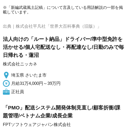
※「新編武蔵風土記稿」について言及している用語解説の一部を掲
載しています。
出典｜
株式会社平凡社「世界大百科事典（旧版）」
法人向けの「ルート納品」ドライバー/準中型免許を
活かせる/個人宅配送なし・再配達なし/日勤のみで毎
日帰れる・蓮沼
株式会社ニッカネ
埼玉県 さいたま市
月給31万4,000円～39万円
正社員
「PMO」配送システム開発体制見直し/顧客折衝/課
題管理/ベトナム企業/成長企業
FPTソフトウェアジャパン株式会社