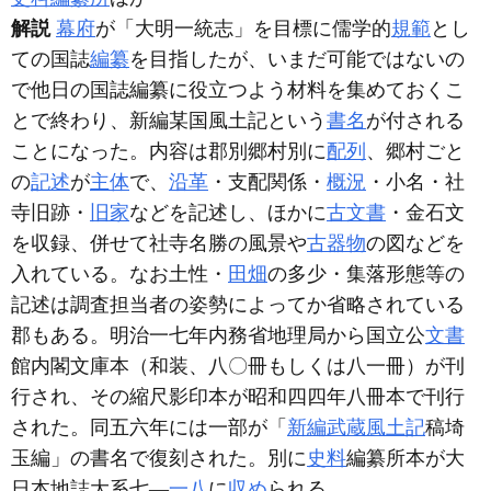
解説
幕府
が「大明一統志」を目標に儒学的
規範
とし
ての国誌
編纂
を目指したが、いまだ可能ではないの
で他日の国誌編纂に役立つよう材料を集めておくこ
とで終わり、新編某国風土記という
書名
が付される
ことになった。内容は郡別郷村別に
配列
、郷村ごと
の
記述
が
主体
で、
沿革
・支配関係・
概況
・小名・社
寺旧跡・
旧家
などを記述し、ほかに
古文書
・金石文
を収録、併せて社寺名勝の風景や
古器物
の図などを
入れている。なお土性・
田畑
の多少・集落形態等の
記述は調査担当者の姿勢によってか省略されている
郡もある。明治一七年内務省地理局から国立公
文書
館内閣文庫本
（和装、八〇冊もしくは八一冊）
が刊
行され、その縮尺影印本が昭和四四年八冊本で刊行
された。同五六年には一部が「
新編武蔵風土記
稿埼
玉編」の書名で復刻された。別に
史料
編纂所本が大
日本地誌大系七―
一八
に
収め
られる。