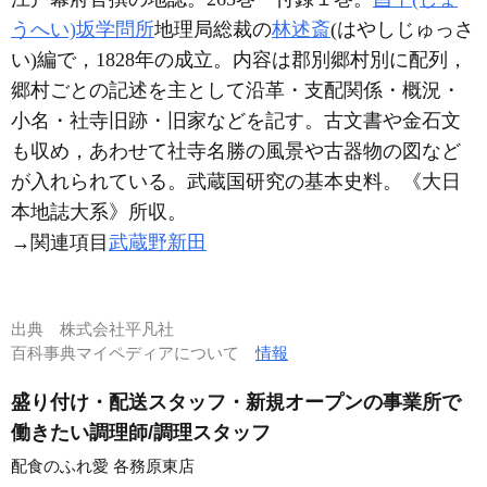
うへい)坂学問所
地理局総裁の
林述斎
(はやしじゅっさ
い)編で，1828年の成立。内容は郡別郷村別に配列，
郷村ごとの記述を主として沿革・支配関係・概況・
小名・社寺旧跡・旧家などを記す。古文書や金石文
も収め，あわせて社寺名勝の風景や古器物の図など
が入れられている。武蔵国研究の基本史料。《大日
本地誌大系》所収。
→関連項目
武蔵野新田
出典
株式会社平凡社
百科事典マイペディアについて
情報
盛り付け・配送スタッフ・新規オープンの事業所で
働きたい調理師/調理スタッフ
配食のふれ愛 各務原東店