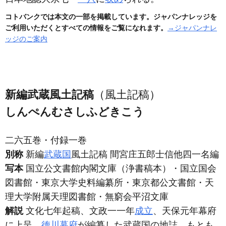
コトバンクでは本文の一部を掲載しています。ジャパンナレッジを
ご利用いただくとすべての情報をご覧になれます。
→ジャパンナレ
ッジのご案内
新編武蔵風土記稿
（風土記稿）
しんぺんむさしふどきこう
二六五巻・付録一巻
別称
新編
武蔵国
風土記稿 間宮庄五郎士信他四一名編
写本
国立公文書館内閣文庫
（浄書稿本）
・国立国会
図書館・東京大学史料編纂所・東京都公文書館・天
理大学附属天理図書館・無窮会平沼文庫
解説
文化七年起稿、文政一一年
成立
、天保元年幕府
に上呈。
徳川幕府
が編纂した武蔵国の地誌。もとも