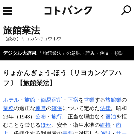
旅館業法
（読み）リョカンギョウホウ
デジタル大辞泉
「旅館業法」の意味・読み・例文・類語
りょかんぎょう‐ほう〔リヨカンゲフハ
フ〕【旅館業法】
ホテル
・
旅館
・
簡易宿所
・
下宿
を
営業
する
旅館業
の
業務
の適正な
運営
の
確保
について定めた
法律
。昭和
23年（1948）
公布
・
施行
。正当な理由なく
宿泊
を拒
むことを禁じる
ほか
、安全・衛生水準の
維持
・
向
上
、多様化する利用者の
需要
に対応した
施設
・
サー