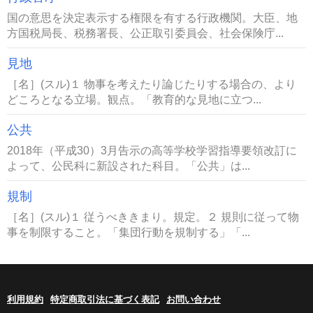
国の意思を決定表示する権限を有する行政機関。大臣、地
方国税局長、税務署長、公正取引委員会、社会保険庁...
見地
［名］(スル)１ 物事を考えたり論じたりする場合の、より
どころとなる立場。観点。「教育的な見地に立つ...
公共
2018年（平成30）3月告示の高等学校学習指導要領改訂に
よって、公民科に新設された科目。「公共」は...
規制
［名］(スル)１ 従うべききまり。規定。２ 規則に従って物
事を制限すること。「集団行動を規制する」「...
利用規約
特定商取引法に基づく表記
お問い合わせ