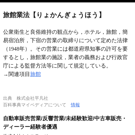
旅館業法【りょかんぎょうほう】
公衆衛生と良俗維持の観点から，ホテル，旅館，簡
易宿泊所，下宿の営業の取締りについて定めた法律
（1948年）。その営業には都道府県知事の許可を要
するとし，旅館業の施設，業者の義務および行政官
庁による監督方法等に関して規定している。
→関連項目
旅館
出典
株式会社平凡社
百科事典マイペディアについて
情報
自動車販売営業/反響営業/未経験歓迎/中古車販売・
ディーラー経験者優遇