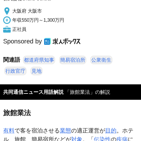
大阪府 大阪市
年収550万円～1,300万円
正社員
Sponsored by
関連語
都道府県知事
簡易宿泊所
公衆衛生
行政官庁
見地
共同通信ニュース用語解説
「旅館業法」の解説
旅館業法
有料
で客を宿泊させる
業態
の適正運営が
目的
。ホテ
ル、旅館、簡易宿所などが
対象
。「
伝染性
の
疾病
に