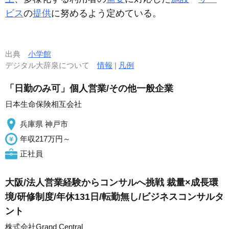
ビス
の
提供
に努めるよう定めている。
出典
小学館
デジタル大辞泉について
情報
|
凡例
「日勤のみ可」個人営業/その他一般企業
日本生命保険相互会社
兵庫県 神戸市
年収217万円～
正社員
大阪/法人営業経験からコンサルへ挑戦 裁量×成長環
境/研修制度/年休131日/転勤無し/ビジネスコンサルタ
ント
株式会社Grand Central