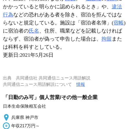
かかっていると明らかに認められるとき」や、
違法
行為
などの恐れがある者を除き、宿泊を拒んではな
らないと規定している。施設は「宿泊者名簿」(
宿帳
)
に宿泊者の
氏名
、住所、職業などを記載しなければ
ならず、宿泊者が偽って申告した場合は、
拘留
また
は科料を科すとしている。
更新日:
2021年5月26日
出典
共同通信社 共同通信ニュース用語解説
共同通信ニュース用語解説について
情報
「日勤のみ可」個人営業/その他一般企業
日本生命保険相互会社
兵庫県 神戸市
年収217万円～