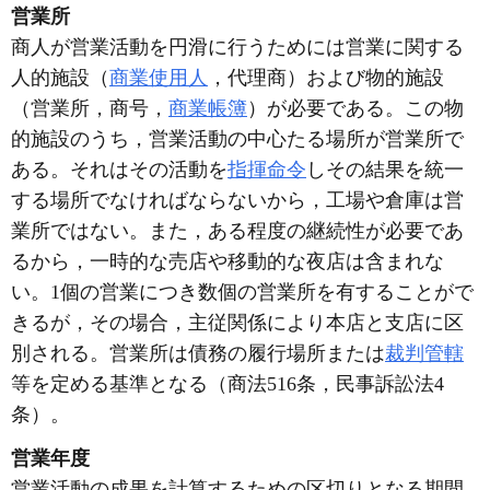
営業所
商人が営業活動を円滑に行うためには営業に関する
人的施設（
商業使用人
，代理商）および物的施設
（営業所，商号，
商業帳簿
）が必要である。この物
的施設のうち，営業活動の中心たる場所が営業所で
ある。それはその活動を
指揮命令
しその結果を統一
する場所でなければならないから，工場や倉庫は営
業所ではない。また，ある程度の継続性が必要であ
るから，一時的な売店や移動的な夜店は含まれな
い。1個の営業につき数個の営業所を有することがで
きるが，その場合，主従関係により本店と支店に区
別される。営業所は債務の履行場所または
裁判管轄
等を定める基準となる（商法516条，民事訴訟法4
条）。
営業年度
営業活動の成果を計算するための区切りとなる期間