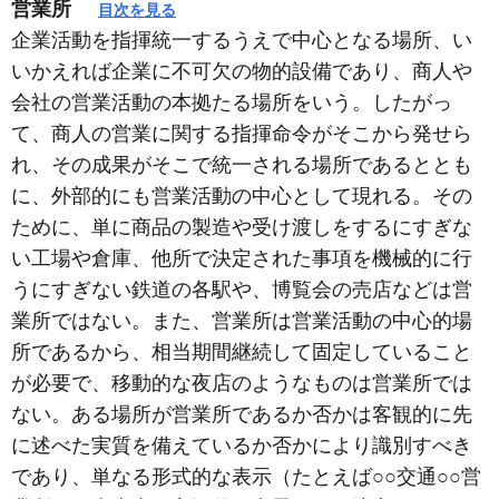
営業所
目次を見る
企業活動を指揮統一するうえで中心となる場所、い
いかえれば企業に不可欠の物的設備であり、商人や
会社の営業活動の本拠たる場所をいう。したがっ
て、商人の営業に関する指揮命令がそこから発せら
れ、その成果がそこで統一される場所であるととも
に、外部的にも営業活動の中心として現れる。その
ために、単に商品の製造や受け渡しをするにすぎな
い工場や倉庫、他所で決定された事項を機械的に行
うにすぎない鉄道の各駅や、博覧会の売店などは営
業所ではない。また、営業所は営業活動の中心的場
所であるから、相当期間継続して固定していること
が必要で、移動的な夜店のようなものは営業所では
ない。ある場所が営業所であるか否かは客観的に先
に述べた実質を備えているか否かにより識別すべき
であり、単なる形式的な表示（たとえば○○交通○○営