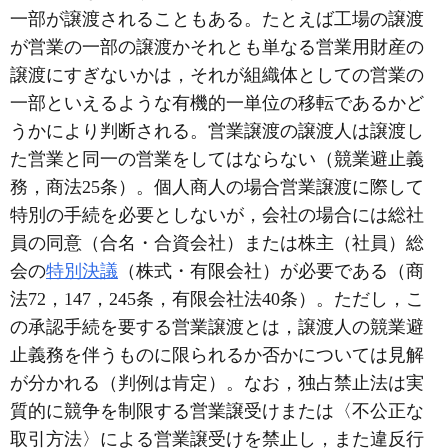
一部が譲渡されることもある。たとえば工場の譲渡
が営業の一部の譲渡かそれとも単なる営業用財産の
譲渡にすぎないかは，それが組織体としての営業の
一部といえるような有機的一単位の移転であるかど
うかにより判断される。営業譲渡の譲渡人は譲渡し
た営業と同一の営業をしてはならない（競業避止義
務，商法25条）。個人商人の場合営業譲渡に際して
特別の手続を必要としないが，会社の場合には総社
員の同意（合名・合資会社）または株主（社員）総
会の
特別決議
（株式・有限会社）が必要である（商
法72，147，245条，有限会社法40条）。ただし，こ
の承認手続を要する営業譲渡とは，譲渡人の競業避
止義務を伴うものに限られるか否かについては見解
が分かれる（判例は肯定）。なお，独占禁止法は実
質的に競争を制限する営業譲受けまたは〈不公正な
取引方法〉による営業譲受けを禁止し，また違反行