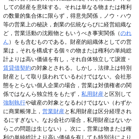
しての財産を意味する。それは単なる物または権利
の数量的集合体に限らず，得意先関係，ノウ・ハウ
等の営業上の秘訣，創業の伝統ならびに経営組織な
ど，営業活動の沈殿物ともいうべき事実関係（
のれ
ん
）をも含むものである。財産的組織体としての営
業は，それを構成する個々の物または権利の単純総
計よりは高い価値を有し，それ自体独立して譲渡・
賃貸借契約
の対象とされる。しかし，法律上は特別
財産として取り扱われているわけではない。会社形
態をとらない個人企業の場合，営業は対債権者の関
係ではなんら独立性をもたず，
私用財産
と区別して
強制執行
や破産の対象となるわけではない（わずか
に商業帳簿上，
営業財産
と私用財産は区分経理され
るにすぎない。なお会社の場合，私用財産はないか
らこの問題は生じない）。次に，営業は物または権
利の単純総計より高い価値を有しても特別法により