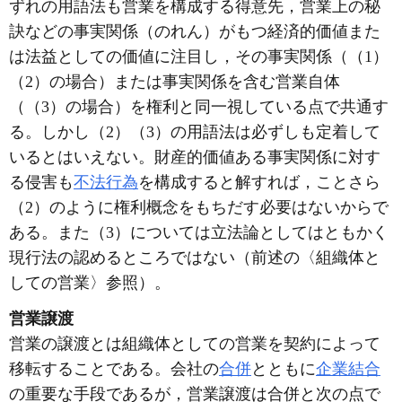
ずれの用語法も営業を構成する得意先，営業上の秘
訣などの事実関係（のれん）がもつ経済的価値また
は法益としての価値に注目し，その事実関係（（1）
（2）の場合）または事実関係を含む営業自体
（（3）の場合）を権利と同一視している点で共通す
る。しかし（2）（3）の用語法は必ずしも定着して
いるとはいえない。財産的価値ある事実関係に対す
る侵害も
不法行為
を構成すると解すれば，ことさら
（2）のように権利概念をもちだす必要はないからで
ある。また（3）については立法論としてはともかく
現行法の認めるところではない（前述の〈組織体と
しての営業〉参照）。
営業譲渡
営業の譲渡とは組織体としての営業を契約によって
移転することである。会社の
合併
とともに
企業結合
の重要な手段であるが，営業譲渡は合併と次の点で