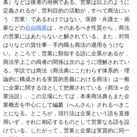
条）などは後者の用例である。営業は以上のように
定義されるが，営利目的の活動が，すべて商法にい
う〈営業〉であるわけではない。医師・弁護士・画
家などの
自由職業
は，そのあるべき性質から，商法
の営業にはあたらないと解されている。また，封筒
はりなどの賃仕事・手内職も商法の適用をうけな
い。ところで，営業に類似する語に企業があるが，
商法学上この両者の関係は次のように理解されてい
る。学説では商法（商法典にこだわらず体系的・理
論的に構成される実質的意義における商法）は一般
に企業に関する法として把握されている（商法＝企
業法説）。この立場にたてば，本来商法典もまた企
業概念を中心にして編纂（へんさん）されるべきこ
とになる。ところが，現行法は企業という語を直接
用いず，それに相応するものとして営業なる語を設
けている。したがって，営業と企業は実質的に同一