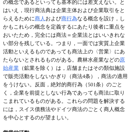
の概念であるといっても基本的には差支えない。と
はいえ，現行商法典は企業主体および企業取引をと
らえるために
商人
および
商行為
なる概念を設け，し
かもこれらの概念を定義するにあたり後者に重点を
おいたため，完全には商法＝企業法とはいいきれな
い部分を残している。つまり，一面では実質上企業
活動といえるものであっても商法上の〈営業〉にあ
たらないとされるものがある。農林水産業などの
原
始産業
（鉱業を除く）は，店舗またはその類似施設
で販売活動をしないかぎり（商法4条），商法の適用
をうけない。反面，絶対的商行為（501条）のごと
く，企業を前提としない行為であっても商法に取り
こまれているものがある。これらの問題を解決する
には，スイス債務法やドイツ商法のごとく商人概念
を中心とするのが望ましい。