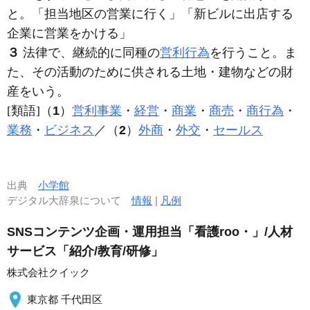
と。「担当地区の
営業
に行く」「新ビルに出店する
企業に
営業
をかける」
３
法律で、継続的に同種の
営利行為
を行うこと。ま
た、その活動のために供される土地・建物などの財
産をいう。
[類語]（
1
）
営利事業
・
経営
・
商業
・
商売
・
商行為
・
業務
・
ビジネス
／（
2
）
外商
・
外交
・
セールス
出典
小学館
デジタル大辞泉について
情報
|
凡例
SNSコンテンツ企画・運用担当「看護roo・」/人材
サービス「紹介/教育/研修」
株式会社クイック
東京都 千代田区