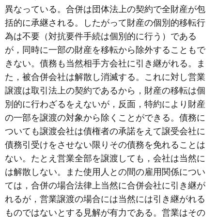
異なっている。合併は団体法上の契約で全財産が包
括的に承継される。したがって財産の個別的移転行
為は不要（対抗要件手続は個別的に行う）である
が，同時に一部の財産を移転から除外することもで
きない。債務も当然相手方会社に引き継がれる。ま
た，被合併会社は解散し消滅する。これに対し営業
譲渡は取引法上の契約であるから，財産の移転は個
別的に行わざるをえないが，反面，特約により財産
の一部を譲渡の対象から除くことができる。債務に
ついても譲渡会社は債権者の承諾をえて譲受会社に
債務引受けをさせない限りその債務を免れることは
ない。たとえ営業全部を譲渡しても，会社は当然に
は解散しない。また使用人との間の雇用関係につい
ては，合併の場合法律上当然に合併会社に引き継が
れるが，営業譲渡の場合には当然には引き継がれる
ものではないとする見解が有力である。営業はその