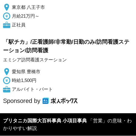
東京都 八王子市
月給21万円～
正社員
「駅チカ」/正看護師/非常勤/日勤のみ/訪問看護ステ
ーション/訪問看護
エミシア訪問看護ステーション
愛知県 豊橋市
時給1,500円
アルバイト・パート
Sponsored by
ブリタニカ国際大百科事典 小項目事典
「営業」の意味・わ
かりやすい解説