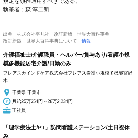
規定を類推適用すべきである。
執筆者：
森 淳二朗
出典
株式会社平凡社「改訂新版 世界大百科事典」
改訂新版 世界大百科事典について
情報
介護福祉士/介護職員・ヘルパー/賞与あり/看護小規
模多機能居宅介護/日勤のみ
フレアスカインドケア株式会社フレアス看護小規模多機能宮野
木
千葉県 千葉市
月給25万354円～28万2,234円
正社員
「理学療法士/PT」訪問看護ステーション/土日祝休
み