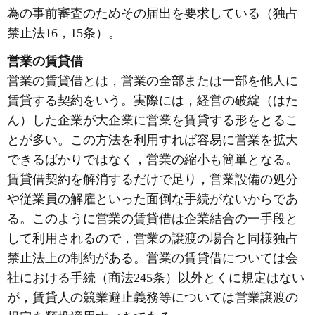
為の事前審査のためその届出を要求している（独占
禁止法16，15条）。
営業の賃貸借
営業の賃貸借とは，営業の全部または一部を他人に
賃貸する契約をいう。実際には，経営の破綻（はた
ん）した企業が大企業に営業を賃貸する形をとるこ
とが多い。この方法を利用すれば容易に営業を拡大
できるばかりではなく，営業の縮小も簡単となる。
賃貸借契約を解消するだけで足り，営業設備の処分
や従業員の解雇といった面倒な手続がないからであ
る。このように営業の賃貸借は企業結合の一手段と
して利用されるので，営業の譲渡の場合と同様独占
禁止法上の制約がある。営業の賃貸借については会
社における手続（商法245条）以外とくに規定はない
が，賃貸人の競業避止義務等については営業譲渡の