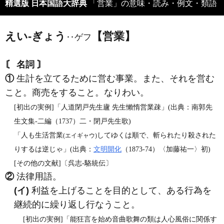
精選版 日本国語大辞典
「営業」の意味・読み・例文・類語
えい‐ぎょう
【営業】
‥ゲフ
〘 名詞 〙
①
生計を立てるために営む事業。また、それを営む
こと。商売をすること。なりわい。
[初出の実例]「人道閉戸先生廬 先生懶惰営業疎」(出典：南郭先
生文集‐二編（1737）二・閉戸先生歌)
「人も生活営業
してゆくは順で、斬られたり殺された
(エイギャウ)
りするは逆じゃ」(出典：
文明開化
（1873‐74）〈加藤祐一〉初)
[その他の文献]〔呉志‐駱統伝〕
②
法律用語。
(イ)
利益を上げることを目的として、ある行為を
継続的に繰り返し行なうこと。
[初出の実例]「能狂言を始め音曲歌舞の類は人心風俗に関係す