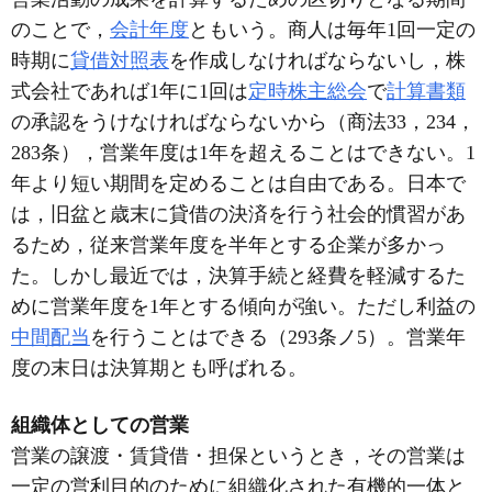
のことで，
会計年度
ともいう。商人は毎年1回一定の
時期に
貸借対照表
を作成しなければならないし，株
式会社であれば1年に1回は
定時株主総会
で
計算書類
の承認をうけなければならないから（商法33，234，
283条），営業年度は1年を超えることはできない。1
年より短い期間を定めることは自由である。日本で
は，旧盆と歳末に貸借の決済を行う社会的慣習があ
るため，従来営業年度を半年とする企業が多かっ
た。しかし最近では，決算手続と経費を軽減するた
めに営業年度を1年とする傾向が強い。ただし利益の
中間配当
を行うことはできる（293条ノ5）。営業年
度の末日は決算期とも呼ばれる。
組織体としての営業
営業の譲渡・賃貸借・担保というとき，その営業は
一定の営利目的のために組織化された有機的一体と