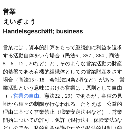
営業
えいぎょう
Handelsgeschäft; business
営業には，資本的計算をもって継続的に利益を追求
する活動自体をいう場合（民法6，857，864，商法
5，6，12，20など）と，そのような営業活動の財産
的基盤である有機的組織体としての営業財産をさす
場合（商法15～18，会社法24条2項など）がある。営
業活動という意味における営業は，原則として自由
（→
営業の自由
。憲法22，29）であるが，各種の見
地から種々の制限が行なわれる。たとえば，公益的
理由に基づく営業禁止（職業安定法44など），営業
開始についての許可，免許（銀行法4，保険業法3な
ど）のほか，私的利益保護のための私法的規制（商