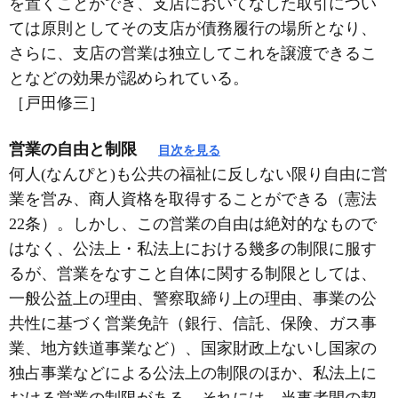
を置くことができ、支店においてなした取引につい
ては原則としてその支店が債務履行の場所となり、
さらに、支店の営業は独立してこれを譲渡できるこ
となどの効果が認められている。
［戸田修三］
営業の自由と制限
目次を見る
何人(なんぴと)も公共の福祉に反しない限り自由に営
業を営み、商人資格を取得することができる（憲法
22条）。しかし、この営業の自由は絶対的なもので
はなく、公法上・私法上における幾多の制限に服す
るが、営業をなすこと自体に関する制限としては、
一般公益上の理由、警察取締り上の理由、事業の公
共性に基づく営業免許（銀行、信託、保険、ガス事
業、地方鉄道事業など）、国家財政上ないし国家の
独占事業などによる公法上の制限のほか、私法上に
おける営業の制限がある。それには、当事者間の契