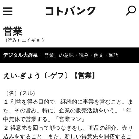
営業
（読み）エイギョウ
デジタル大辞泉
「営業」の意味・読み・例文・類語
えい‐ぎょう〔‐ゲフ〕【営業】
［名］
(スル)
１
利益を得る目的で、継続的に事業を営むこと。ま
た、その営み。特に、企業の販売活動をいう。「年
中無休で
営業
する」「
営業
マン」
２
得意先を回って顔つなぎをし、商品の紹介、売り
込みをすること。また、新しい得意先を開拓するこ