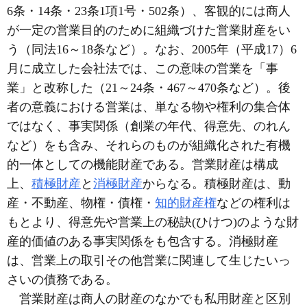
6条・14条・23条1項1号・502条）、客観的には商人
が一定の営業目的のために組織づけた営業財産をい
う（同法16～18条など）。なお、2005年（平成17）6
月に成立した会社法では、この意味の営業を「事
業」と改称した（21～24条・467～470条など）。後
者の意義における営業は、単なる物や権利の集合体
ではなく、事実関係（創業の年代、得意先、のれん
など）をも含み、それらのものが組織化された有機
的一体としての機能財産である。営業財産は構成
上、
積極財産
と
消極財産
からなる。積極財産は、動
産・不動産、物権・債権・
知的財産権
などの権利は
もとより、得意先や営業上の秘訣(ひけつ)のような財
産的価値のある事実関係をも包含する。消極財産
は、営業上の取引その他営業に関連して生じたいっ
さいの債務である。
営業財産は商人の財産のなかでも私用財産と区別