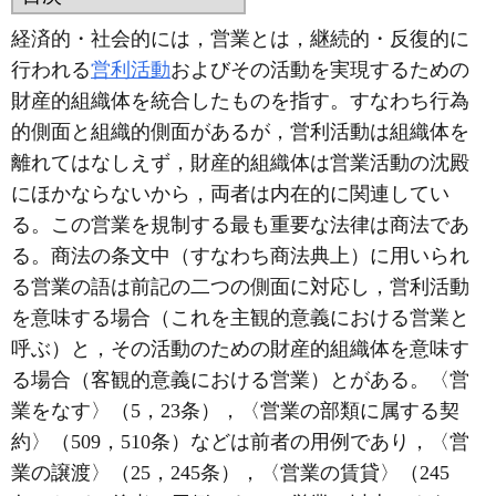
経済的・社会的には，営業とは，継続的・反復的に
行われる
営利活動
およびその活動を実現するための
財産的組織体を統合したものを指す。すなわち行為
的側面と組織的側面があるが，営利活動は組織体を
離れてはなしえず，財産的組織体は営業活動の沈殿
にほかならないから，両者は内在的に関連してい
る。この営業を規制する最も重要な法律は商法であ
る。商法の条文中（すなわち商法典上）に用いられ
る営業の語は前記の二つの側面に対応し，営利活動
を意味する場合（これを主観的意義における営業と
呼ぶ）と，その活動のための財産的組織体を意味す
る場合（客観的意義における営業）とがある。〈営
業をなす〉（5，23条），〈営業の部類に属する契
約〉（509，510条）などは前者の用例であり，〈営
業の譲渡〉（25，245条），〈営業の賃貸〉（245