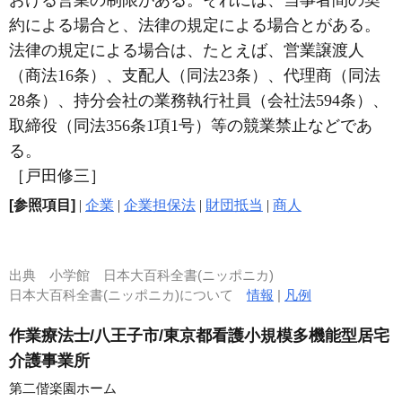
約による場合と、法律の規定による場合とがある。
法律の規定による場合は、たとえば、営業譲渡人
（商法16条）、支配人（同法23条）、代理商（同法
28条）、持分会社の業務執行社員（会社法594条）、
取締役（同法356条1項1号）等の競業禁止などであ
る。
［戸田修三］
[参照項目]
|
企業
|
企業担保法
|
財団抵当
|
商人
出典
小学館 日本大百科全書(ニッポニカ)
日本大百科全書(ニッポニカ)について
情報
|
凡例
作業療法士/八王子市/東京都看護小規模多機能型居宅
介護事業所
第二偕楽園ホーム