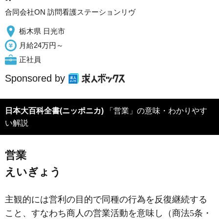
合同会社ON 訪問看護ステーションリヴ
栃木県 日光市
月給24万円～
正社員
Sponsored by
日本大百科全書(ニッポニカ)
「営業」の意味・わかりやす
い解説
営業
えいぎょう
主観的には営利の目的で同種の行為を反復継続する
こと、すなわち商人の営業活動を意味し（商法5条・