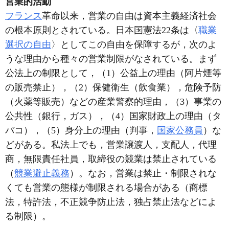
営業的活動
フランス
革命以来，営業の自由は資本主義経済社会
の根本原則とされている。日本国憲法22条は〈
職業
選択の自由
〉としてこの自由を保障するが，次のよ
うな理由から種々の営業制限がなされている。まず
公法上の制限として，（1）公益上の理由（阿片煙等
の販売禁止），（2）保健衛生（飲食業），危険予防
（火薬等販売）などの産業警察的理由，（3）事業の
公共性（銀行，ガス），（4）国家財政上の理由（タ
バコ），（5）身分上の理由（判事，
国家公務員
）な
どがある。私法上でも，営業譲渡人，支配人，代理
商，無限責任社員，取締役の競業は禁止されている
（
競業避止義務
）。なお，営業は禁止・制限されな
くても営業の態様が制限される場合がある（商標
法，特許法，不正競争防止法，独占禁止法などによ
る制限）。