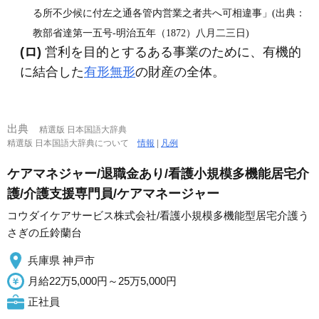
る所不少候に付左之通各管内営業之者共へ可相違事」(出典：
教部省達第一五号‐明治五年（1872）八月二三日)
(ロ)
営利を目的とするある事業のために、有機的
に結合した
有形無形
の財産の全体。
出典
精選版 日本国語大辞典
精選版 日本国語大辞典について
情報
|
凡例
ケアマネジャー/退職金あり/看護小規模多機能居宅介
護/介護支援専門員/ケアマネージャー
コウダイケアサービス株式会社/看護小規模多機能型居宅介護う
さぎの丘鈴蘭台
兵庫県 神戸市
月給22万5,000円～25万5,000円
正社員