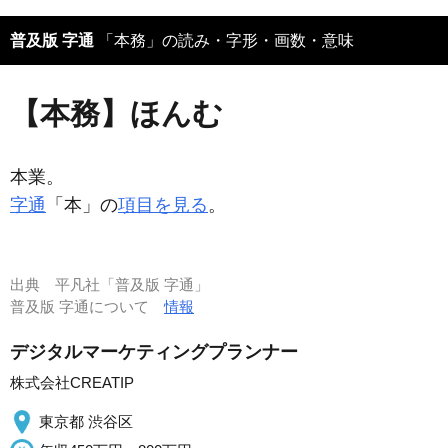
普及版 字通
「本務」の読み・字形・画数・意味
【本務】ほんむ
本業。
字通
「本」の
項目を見る
。
出典
平凡社「普及版 字通」
普及版 字通について
情報
デジタルマーケティングプランナー
株式会社CREATIP
東京都 渋谷区