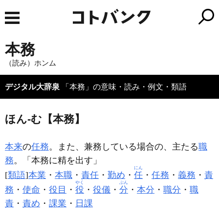
本務
（読み）ホンム
デジタル大辞泉
「本務」の意味・読み・例文・類語
ほん‐む【本務】
本来
の
任務
。また、兼務している場合の、主たる
職
務
。「
本務
に精を出す」
にん
[
類語
]
本業
・
本職
・
責任
・
勤め
・
任
・
任務
・
義務
・
責
やく
ぶん
務
・
使命
・
役目
・
役
・
役儀
・
分
・
本分
・
職分
・
職
責
・
責め
・
課業
・
日課