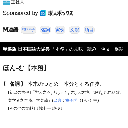
正社員
Sponsored by
関連語
韓非子
名詞
実例
文献
項目
精選版 日本国語大辞典
「本務」の意味・読み・例文・類語
ほん‐む【本務】
〘 名詞 〙
本来のつとめ。本分とする任務。
[初出の実例]「聖人之不
怨
天不
尤
人之境、亦従
此而馴致。
レ
レ
レ
レ
レ
実学者之本務、大矣哉」(
出典
：
童子問
（1707）中)
[その他の文献]〔韓非子‐詭使〕