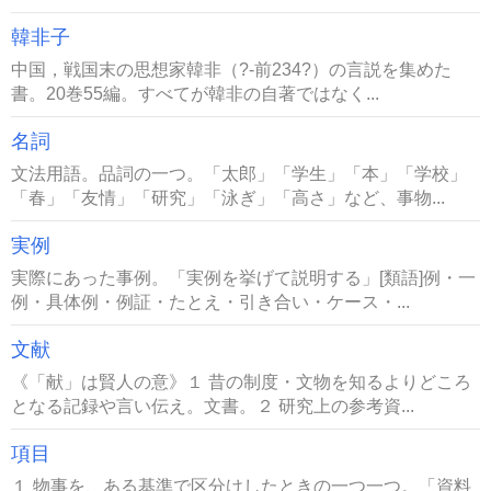
韓非子
中国，戦国末の思想家韓非（?-前234?）の言説を集めた
書。20巻55編。すべてが韓非の自著ではなく...
名詞
文法用語。品詞の一つ。「太郎」「学生」「本」「学校」
「春」「友情」「研究」「泳ぎ」「高さ」など、事物...
実例
実際にあった事例。「実例を挙げて説明する」[類語]例・一
例・具体例・例証・たとえ・引き合い・ケース・...
文献
《「献」は賢人の意》１ 昔の制度・文物を知るよりどころ
となる記録や言い伝え。文書。２ 研究上の参考資...
項目
１ 物事を、ある基準で区分けしたときの一つ一つ。「資料