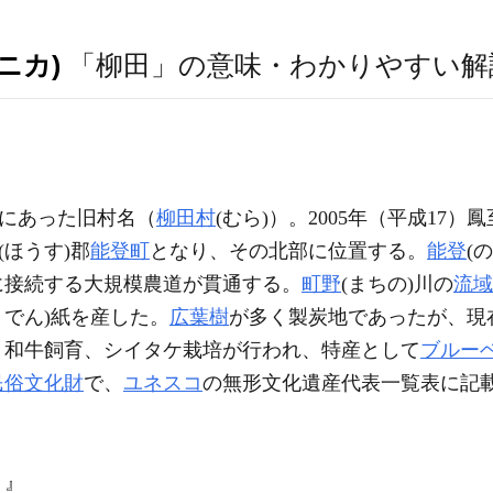
ニカ)
「柳田」の意味・わかりやすい解
)にあった旧村名（
柳田村
(むら)）。2005年（平成17）
(ほうす)郡
能登町
となり、その北部に位置する。
能登
(
に接続する大規模農道が貫通する。
町野
(まちの)川の
流域
うでん)紙を産した。
広葉樹
が多く製炭地であったが、現
、和牛飼育、シイタケ栽培が行われ、特産として
ブルー
民俗文化財
で、
ユネスコ
の無形文化遺産代表一覧表に記
）』