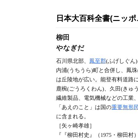
日本大百科全書(ニッポ
柳田
やなぎだ
石川県北部、
鳳至郡
(ふげしぐん
内浦(うちうら)町と合併し、鳳珠
は丘陵地が広い。能登有料道路
鹿椀(ごうろくわん)、久田(きゅ
繊維製品、電気機械などの工業
「あえのこと」は国の
重要無形
に含まれる。
［矢ヶ崎孝雄］
『『柳田村史』（1975・柳田村