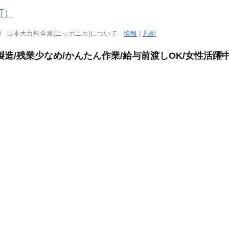
町）
日本大百科全書(ニッポニカ)について
情報
|
凡例
造/残業少なめ/かんたん作業/給与前渡しOK/女性活躍