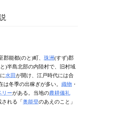
説
鳳至郡能都(のと)町、
珠洲
(すず)郡
のと)半島北部の内陸村で、旧村域
に
水田
が開け、江戸時代には合
在は冬季の出稼ぎが多い。
織物
・
ベリー
がある。当地の
農耕儀礼
載される「
奥能登
のあえのこと」