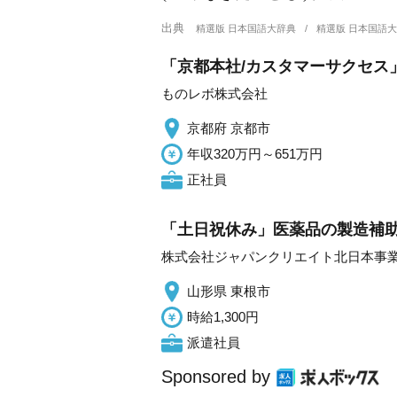
出典
精選版 日本国語大辞典
精選版 日本国語
「京都本社/カスタマーサクセス」
ものレボ株式会社
京都府 京都市
年収320万円～651万円
正社員
「土日祝休み」医薬品の製造補助/
株式会社ジャパンクリエイト北日本事
山形県 東根市
時給1,300円
派遣社員
Sponsored by