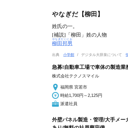
やなぎだ【柳田】
姓氏の一。
[補説]「柳田」姓の人物
やなぎだくにお
柳田邦男
出典
小学館
デジタル大辞泉について
急募!自動車工場で車体の製造業務!初年
株式会社テクノスマイル
福岡県 宮若市
時給1,700円～2,125円
派遣社員
外壁パネル製造・管理/大手メー
あり/無料の社員寮完備