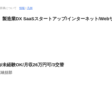
大辞典について
情報
|
凡例
製造業DX SaaSスタートアップ/インターネット/Web
未経験OK/月収26万円可/3交替
業統括部