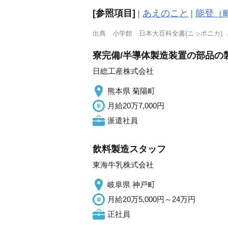
[参照項目]
|
あえのこと
|
能登（
出典
小学館 日本大百科全書(ニッポニカ)
寮完備/半導体製造装置の部品の製
日総工産株式会社
熊本県 菊陽町
月給20万7,000円
派遣社員
飲料製造スタッフ
東海牛乳株式会社
岐阜県 神戸町
月給20万5,000円～24万円
正社員