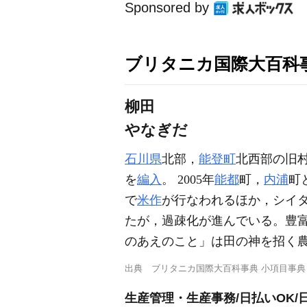
Sponsored by
ブリタニカ国際大百科
柳田
やなぎだ
石川県
北部，
能登町
北西部の旧
を
編入
。 2005年
能都
町，
内浦
町
で
米作
が行なわれるほか，シイ
たが，過疎化が進んでいる。豊
のあえのこと」は田の神を招く
出典
ブリタニカ国際大百科事典 小項目事典
生産管理・生産事務/日払いOK/日