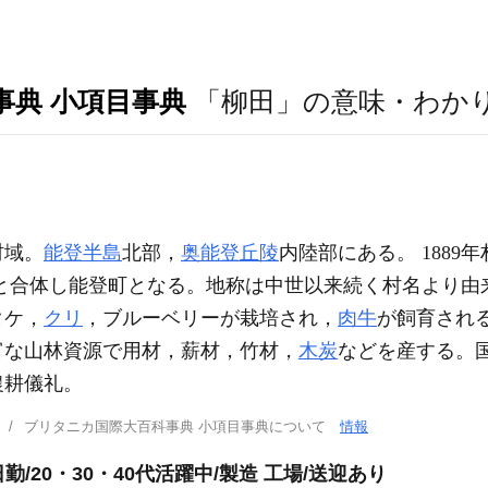
事典 小項目事典
「柳田」の意味・わか
村域。
能登半島
北部，
奥能登丘陵
内陸部にある。 1889年
と合体し能登町となる。地称は中世以来続く村名より由
タケ，
クリ
，ブルーベリーが栽培され，
肉牛
が飼育され
富な山林資源で用材，薪材，竹材，
木炭
などを産する。
農耕儀礼。
ブリタニカ国際大百科事典 小項目事典について
情報
勤/20・30・40代活躍中/製造 工場/送迎あり