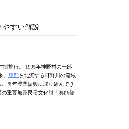
りやすい解説
村制施行。 1995年神野村の一部
来。
東部
を北流する町野川の流域
る。長年農業振興に取り組んでき
国の重要無形民俗文化財「奥能登