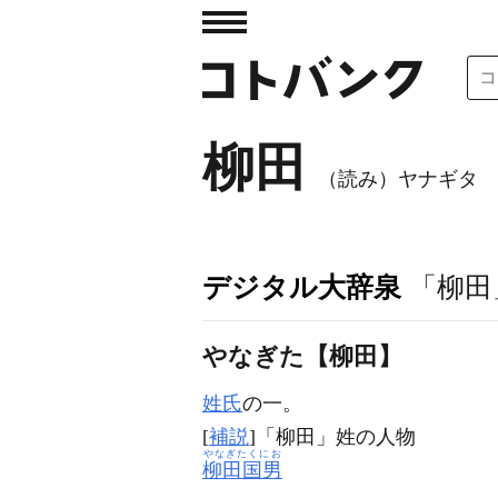
柳田
（読み）ヤナギタ
デジタル大辞泉
「柳田
やなぎた【柳田】
姓氏
の一。
[
補説
]「柳田」姓の人物
やなぎたくにお
柳田国男