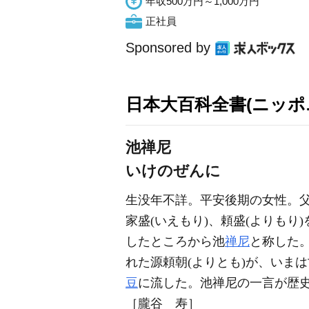
年収500万円～1,000万円
正社員
Sponsored by
日本大百科全書(ニッポ
池禅尼
いけのぜんに
生没年不詳。平安後期の女性。父
家盛(いえもり)、頼盛(よりもり
したところから池
禅尼
と称した
れた源頼朝(よりとも)が、いま
豆
に流した。池禅尼の一言が歴
［朧谷 寿］