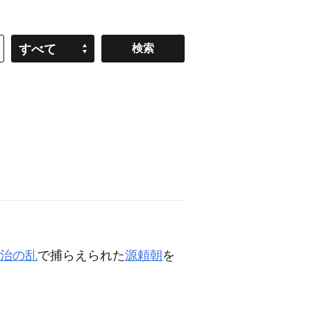
すべて
治の乱
で捕らえられた
源頼朝
を