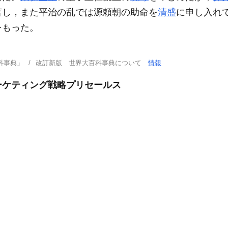
言し，また平治の乱では源頼朝の助命を
清盛
に申し入れ
をもった。
科事典」
改訂新版 世界大百科事典について
情報
ーケティング戦略プリセールス