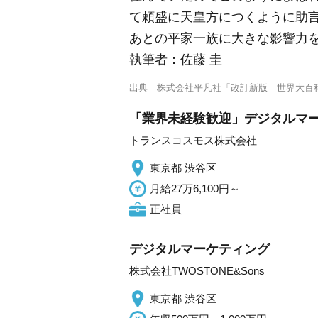
て頼盛に天皇方につくように助
あとの平家一族に大きな影響力
執筆者：
佐藤 圭
出典
株式会社平凡社「改訂新版 世界大百
「業界未経験歓迎」デジタルマ
トランスコスモス株式会社
東京都 渋谷区
月給27万6,100円～
正社員
デジタルマーケティング
株式会社TWOSTONE&Sons
東京都 渋谷区