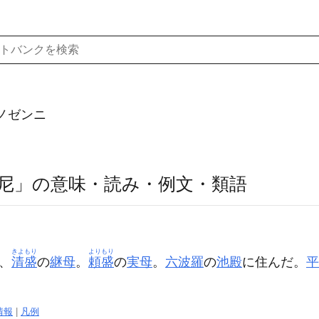
ノゼンニ
尼」の意味・読み・例文・類語
きよもり
よりもり
、
清盛
の
継母
。
頼盛
の
実母
。
六波羅
の
池殿
に住んだ。
平
情報
|
凡例