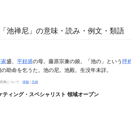
「池禅尼」の意味・読み・例文・類語
平家
盛、
平頼盛
の母。藤原宗兼の娘。「池の」という
呼
朝の助命を乞うた。池の尼。池殿。生没年未詳。
大辞典について
情報
|
凡例
ケティング・スペシャリスト 領域オープン