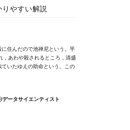
かりやすい解説
殿に住んだので池禅尼という。平
られ，あわや殺されるところ，清盛
似ていたゆえの助命という。この
援/データサイエンティスト