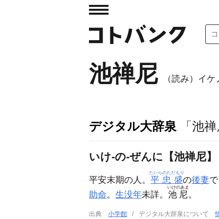
池禅尼
（読み）イケ
デジタル大辞泉
「池禅
いけ‐の‐ぜんに【池禅尼】
たいらのただもり
平安末期の人。
平忠盛
の
後妻
で
いけのあま
助命
。
生没年
未詳。
池尼
。
出典
小学館
デジタル大辞泉について