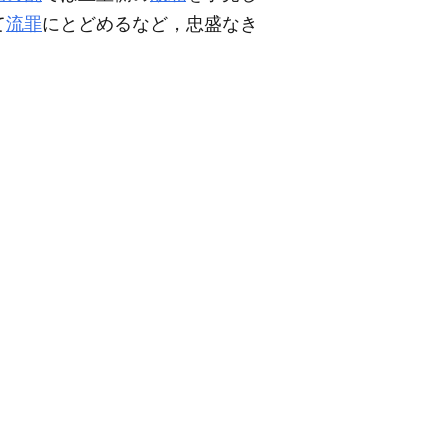
て
流罪
にとどめるなど，忠盛なき