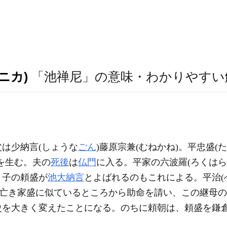
ニカ)
「池禅尼」の意味・わかりやすい
は少納言(しょうな
ごん
)藤原宗兼(むねかね)。平忠盛(
)を生む。夫の
死後
は
仏門
に入る。平家の六波羅(ろくはら
。子の頼盛が
池大納言
とよばれるのもこれによる。平治(へ
は亡き家盛に似ているところから助命を請い、この継母
史を大きく変えたことになる。のちに頼朝は、頼盛を鎌