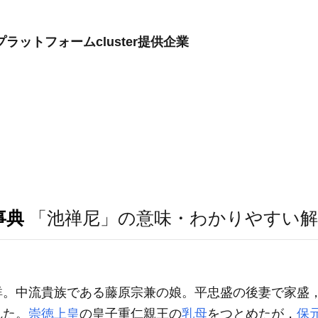
ットフォームcluster提供企業
事典
「池禅尼」の意味・わかりやすい解
詳。中流貴族である藤原宗兼の娘。平忠盛の後妻で家盛
れた。
崇徳上皇
の皇子重仁親王の
乳母
をつとめたが，
保