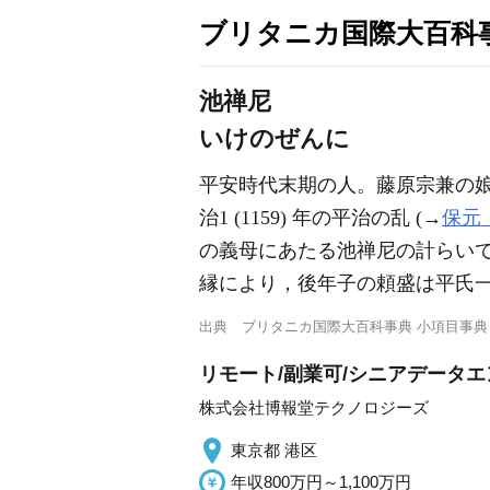
ブリタニカ国際大百科
池禅尼
いけのぜんに
平安時代末期の人。藤原宗兼の
治1 (1159) 年の平治の乱 (→
保元
の義母にあたる池禅尼の計らい
縁により，後年子の頼盛は平氏
出典
ブリタニカ国際大百科事典 小項目事典
リモート/副業可/シニアデータ
株式会社博報堂テクノロジーズ
東京都 港区
年収800万円～1,100万円