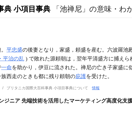
事典 小項目事典
「池禅尼」の意味・わ
娘。
平忠盛
の後妻となり，家盛，頼盛を産む。六波羅池
・平治の乱
) で敗れた源頼朝は，翌年平清盛方に捕え
で
一命
を助かり，伊豆に流された。禅尼の亡き子家盛に
一族西走のときも都に残り頼朝の
庇護
を受けた。
ブリタニカ国際大百科事典 小項目事典について
情報
エンジニア 先端技術を活用したマーケティング高度化支