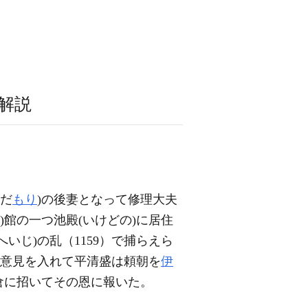
解説
ただ
もり
)の後妻となって修理大夫
)館の一つ池殿(いけどの)に居住
いじ)の乱（1159）で捕らえら
の意見を入れて平清盛は頼朝を
伊
倉に招いてその恩に報いた。