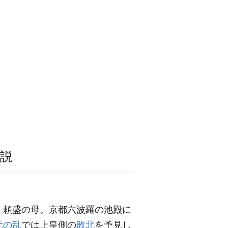
説
，頼盛の母。京都六波羅の池殿に
元の乱
では上皇側の
敗北
を予見し