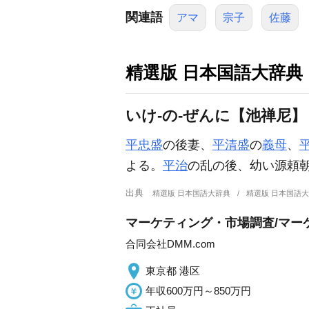
関連語
アマ
宗子
佐藤
精選版 日本国語大辞典
いけ‐の‐ぜんに【池禅尼】
平忠盛
の後妻、
平清盛
の
義母
、
よる。
平治
の乱の後、幼い源頼
出典
精選版 日本国語大辞典
精選版 日本国語
マーケティング・市場調査/マー
合同会社DMM.com
東京都 港区
年収600万円～850万円