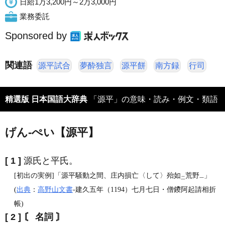
日給1万3,200円～2万3,000円
業務委託
Sponsored by
関連語
源平試合
夢酔独言
源平餅
南方録
行司
精選版 日本国語大辞典
「源平」の意味・読み・例文・類語
げん‐ぺい【源平】
[ 1 ]
源氏と平氏。
[初出の実例]「源平騒動之間、庄内損亡〈して〉殆如
荒野
」
二
一
(
出典
：
高野山文書
‐建久五年（1194）七月七日・僧鑁阿起請相折
帳)
[ 2 ]
〘 名詞 〙