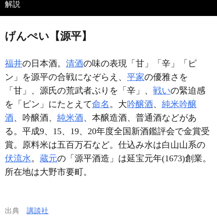
解説
げんぺい【源平】
福井
の日本酒。
清酒
の味の表現「甘」「辛」「ピ
ン」を源平の合戦になぞらえ、
平家
の優雅さを
「甘」、源氏の荒武者ぶりを「辛」、
戦い
の緊迫感
を「ピン」にたとえて
命名
。大
吟醸酒
、
純米吟醸
酒
、吟醸酒、
純米酒
、本醸造酒、普通酒などがあ
る。平成9、15、19、20年度全国新酒鑑評会で金賞受
賞。原料米は五百万石など。仕込み水は白山山系の
伏流水
。
蔵元
の「源平酒造」は延宝元年(1673)創業。
所在地は大野市要町。
出典
講談社