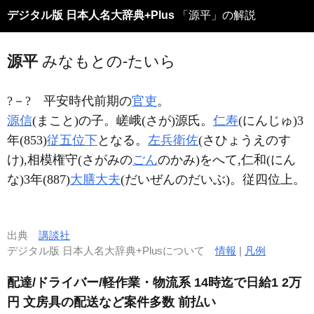
デジタル版 日本人名大辞典+Plus
「源平」の解説
源平
みなもとの-たいら
?－?
平安時代前期の
官吏
。
源信
(まこと)の子。嵯峨(さが)源氏。
仁寿
(にんじゅ)3
年(853)
従五位下
となる。
左兵衛佐
(さひょうえのす
け),相模権守(さがみの
ごん
のかみ)をへて,仁和(にん
な)3年(887)
大膳大夫
(だいぜんのだいぶ)。従四位上。
出典
講談社
デジタル版 日本人名大辞典+Plusについて
情報
|
凡例
配達/ドライバー/軽作業・物流系 14時迄で日給1 2万
円 文房具の配送など案件多数 前払い