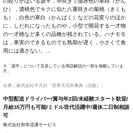
の絞りがはいる源平，早咲きで濃赤色の寒緋（かん
ひ），濃桃色でキクに似た八重咲きの菊桃（きくも
も），白色の寒白（かんぱく）などの花変りのほか
に，しだれになったものや，小型で開花する一才物
の一才桃など多くの品種が残されている。ハナモモ
は，果実のできるものでも熟期が遅く，小さくて食
用には適さない。…
※「源平」について言及している用語解説の一部を掲載していま
す。
出典｜
株式会社平凡社「世界大百科事典（旧版）」
中型配送ドライバー/賞与年2回/未経験スタート歓迎/
月給35万円も可能/ミドル世代活躍中/週休二日制相談
可
株式会社和幸流通サービス