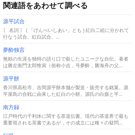
関連語をあわせて調べる
源平試合
〘 名詞 〙 ( 「げんぺいしあい」とも ) 紅白二組に分かれて
行なう試合。紅白試合。...
夢酔独言
無頼の生涯を独特の語り口で叙したユニークな自伝。著者
は勝左衛門太郎惟寅（俗称小吉，号夢酔，勝海舟の父...
源平餅
香川県高松市、吉岡源平餅本舗が製造・販売する銘菓。源
平屋島の合戦に由来した紅白の小餅。源氏の白旗と平...
南方録
江戸時代の千利休に関する茶道伝書。現代の茶道界で最も
重要視される茶書であるが，その成立には種々の疑問...