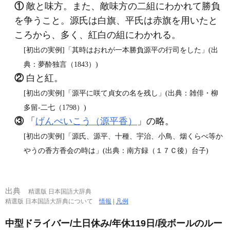
①
敵と味方。また、敵味方の二組にわかれて勝負
を争うこと。源氏は白旗、平氏は赤旗を用いたと
ころから、多く、紅白の組にわかれる。
[初出の実例]「其時はおれが一本勝負源平の行司をした」(出
典：夢酔独言（1843）)
②
白と紅。
[初出の実例]「源平に咲て貞女の名を残し」(出典：雑俳・柳
多留‐二七（1798）)
③
「
げんぺいこう（源平香）
」の略。
[初出の実例]「源氏、源平、十種、宇治、小鳥、烟くらべ等か
やうの香方香会の時は」(出典：南方録（１７Ｃ後）台子)
出典
精選版 日本国語大辞典
精選版 日本国語大辞典について
情報
|
凡例
中型ドライバー/土日休み/年休119日/段ボールのルー