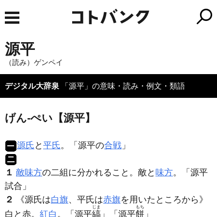
源平
（読み）ゲンペイ
デジタル大辞泉
「源平」の意味・読み・例文・類語
げん‐ぺい【源平】
源氏
と
平氏
。「
源平
の
合戦
」
１
敵味方
の二組に分かれること。敵と
味方
。「
源平
試合」
２
《源氏は
白旗
、平氏は
赤旗
を用いたところから》
じま
もち
白と赤。
紅白
。「
源平
縞
」「
源平
餅
」