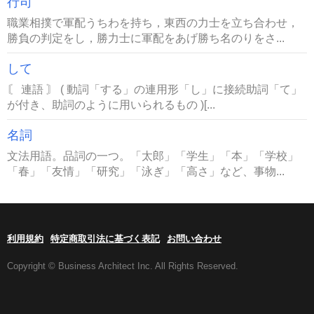
行司
職業相撲で軍配うちわを持ち，東西の力士を立ち合わせ，
勝負の判定をし，勝力士に軍配をあげ勝ち名のりをさ...
して
〘 連語 〙 ( 動詞「する」の連用形「し」に接続助詞「て」
が付き、助詞のように用いられるもの )[...
名詞
文法用語。品詞の一つ。「太郎」「学生」「本」「学校」
「春」「友情」「研究」「泳ぎ」「高さ」など、事物...
利用規約
特定商取引法に基づく表記
お問い合わせ
Copyright © Business Architect Inc. All Rights Reserved.