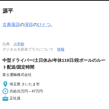
源平
古典落語
の
演目
の
ひとつ
。
出典
小学館
デジタル大辞泉プラスについて
情報
中型ドライバー/土日休み/年休119日/段ボールのルー
ト配送/固定時間
富士運輸株式会社
埼玉県 さいたま市
月給31万円～47万円
正社員