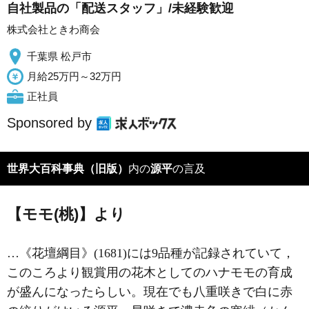
自社製品の「配送スタッフ」/未経験歓迎
株式会社ときわ商会
千葉県 松戸市
月給25万円～32万円
正社員
Sponsored by
世界大百科事典（旧版）
内の
源平
の言及
【モモ(桃)】より
…《花壇綱目》(1681)には9品種が記録されていて，
このころより観賞用の花木としてのハナモモの育成
が盛んになったらしい。現在でも八重咲きで白に赤