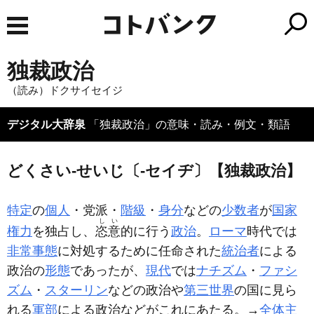
独裁政治
（読み）ドクサイセイジ
デジタル大辞泉
「独裁政治」の意味・読み・例文・類語
どくさい‐せいじ〔‐セイヂ〕【独裁政治】
特定
の
個人
・党派・
階級
・
身分
などの
少数者
が
国家
しい
権力
を独占し、
恣意
的に行う
政治
。
ローマ
時代では
非常事態
に対処するために任命された
統治者
による
政治の
形態
であったが、
現代
では
ナチズム
・
ファシ
ズム
・
スターリン
などの政治や
第三世界
の国に見ら
れる
軍部
による政治などがこれにあたる。→
全体主