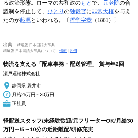
る政治形態。ローマの共和政の
もと
で、
元老院
の合
議制を停止して、
ひとり
の
独裁官
に
非常大権
を与え
たのが
起源
といわれる。〔
哲学字彙
（1881）〕
出典
精選版 日本国語大辞典
精選版 日本国語大辞典について
情報
|
凡例
物流を支える「配車事務・配送管理」 賞与年2回
瀬戸運輸株式会社
静岡県 袋井市
月給25万円～30万円
正社員
軽配送スタッフ/未経験歓迎/元フリーターOK/月給30
万円～/5～10分の近距離配/研修充実