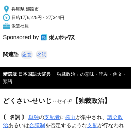
兵庫県 姫路市
日給1万6,275円～2万344円
派遣社員
Sponsored by
関連語
恣意
名詞
精選版 日本国語大辞典
「独裁政治」の意味・読み・例文・
類語
どくさい‐せいじ
【独裁政治】
‥セイヂ
〘 名詞 〙
単独
の
支配者
に
権力
が集中され、
議会政
治
あるいは
合議制
を否定するような
支配
が行なわれ