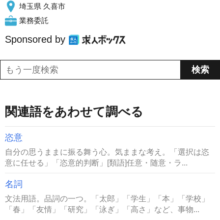
埼玉県 久喜市
業務委託
Sponsored by
関連語をあわせて調べる
恣意
自分の思うままに振る舞う心。気ままな考え。「選択は恣
意に任せる」「恣意的判断」[類語]任意・随意・ラ...
名詞
文法用語。品詞の一つ。「太郎」「学生」「本」「学校」
「春」「友情」「研究」「泳ぎ」「高さ」など、事物...