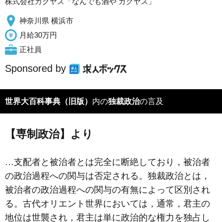
株式会社カクヤス「なんでも酒や カクヤス」
神奈川県 横浜市
月給30万円
正社員
Sponsored by
世界大百科事典（旧版）
内の
独裁政治
の言及
【専制政治】より
…支配者と被治者とは完全に断絶しており，被治者
の政治過程への関与は否定される。独裁政治とは，
被治者の政治過程への関与の有無によって区別され
る。古代オリエント世界においては，通常，君主の
地位は世襲され，君主は単に政治的な権力を独占し