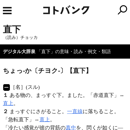
直下
（読み）チョッカ
デジタル大辞泉
「直下」の意味・読み・例文・類語
ちょっ‐か〔チヨク‐〕【直下】
［名］
(スル)
１
ある物の、まっすぐ下。ました。「赤道
直下
」⇔
直上
。
２
まっすぐにさがること。
一直線
に落ちること。
「急転
直下
」⇔
直上
。
「冷たい感覚が彼の背筋の
真中
を、閃くが如くに―