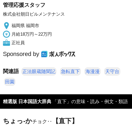
管理応援スタッフ
株式会社朝日ビルメンテナンス
福岡県 福岡市
月給18万円～22万円
正社員
Sponsored by
関連語
正法眼蔵随聞記
急転直下
海漫漫
天守台
田園
精選版 日本国語大辞典
「直下」の意味・読み・例文・類語
ちょっ‐か
【直下】
チョク‥