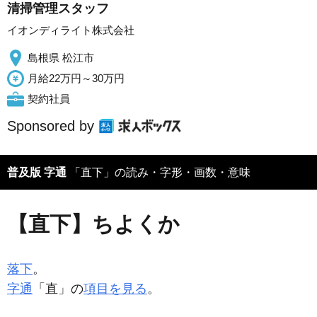
清掃管理スタッフ
イオンディライト株式会社
島根県 松江市
月給22万円～30万円
契約社員
Sponsored by
普及版 字通
「直下」の読み・字形・画数・意味
【直下】ちよくか
落下
。
字通
「直」の
項目を見る
。