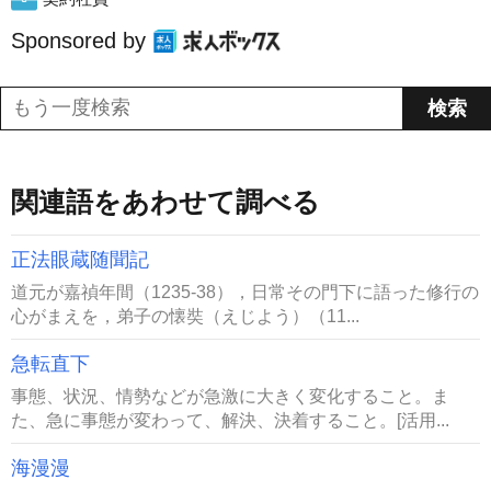
Sponsored by
関連語をあわせて調べる
正法眼蔵随聞記
道元が嘉禎年間（1235-38），日常その門下に語った修行の
心がまえを，弟子の懐奘（えじよう）（11...
急転直下
事態、状況、情勢などが急激に大きく変化すること。ま
た、急に事態が変わって、解決、決着すること。[活用...
海漫漫