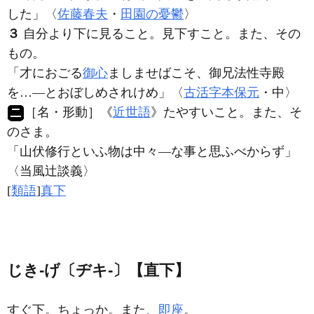
した」〈
佐藤春夫
・
田園の憂鬱
〉
３
自分より下に見ること。見下すこと。また、その
もの。
「才におごる
御心
ましませばこそ、御兄法性寺殿
を…―とおぼしめされけめ」〈
古活字本保元
・中〉
［名・形動］
《
近世語
》たやすいこと。また、そ
のさま。
「山伏修行といふ物は中々―な事と思ふべからず」
〈当風辻談義〉
[
類語
]
真下
じき‐げ〔ヂキ‐〕【直下】
すぐ下。ちょっか。また、
即座
。