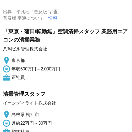
出典
平凡社「普及版 字通」
普及版 字通について
情報
「東京・蒲田/転勤無」空調清掃スタッフ 業務用エア
コンの清掃業務
八翔ビル管理株式会社
東京都
年収600万円～2,000万円
正社員
清掃管理スタッフ
イオンディライト株式会社
島根県 松江市
月給22万円～30万円
契約社員