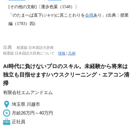
[その他の文献]〔運歩色葉（1548）〕
「のたまへば直下
に其ことわりを
会得
あり」(出典：授業
(ジキゲ)
編（1783）四)
出典
精選版 日本国語大辞典
精選版 日本国語大辞典について
情報
|
凡例
AI時代に負けないプロのスキル。未経験から将来は
独立も目指せます/ハウスクリーニング・エアコン清
掃
有限会社エムアンドエム
埼玉県 川越市
月給26万円～40万円
正社員