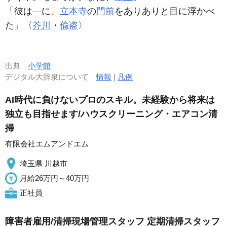
「彼は―に、
立本寺
の
門前
をありありと目に浮かべ
た」〈
芥川
・
偸盗
〉
出典
小学館
デジタル大辞泉について
情報
|
凡例
AI時代に負けないプロのスキル。未経験から将来は
独立も目指せます/ハウスクリーニング・エアコン清
掃
有限会社エムアンドエム
埼玉県 川越市
月給26万円～40万円
正社員
障害者雇用/清掃現場管理スタッフ 定期清掃スタッフ