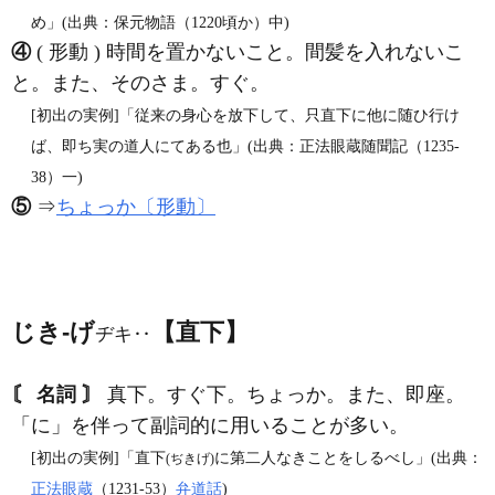
め」(出典：保元物語（1220頃か）中)
④
( 形動 ) 時間を置かないこと。間髪を入れないこ
と。また、そのさま。すぐ。
[初出の実例]「従来の身心を放下して、只直下に他に随ひ行け
ば、即ち実の道人にてある也」(出典：正法眼蔵随聞記（1235‐
38）一)
⑤
⇒
ちょっか〔形動〕
じき‐げ
【直下】
ヂキ‥
〘 名詞 〙
真下。すぐ下。ちょっか。また、即座。
「に」を伴って副詞的に用いることが多い。
[初出の実例]「直下
に第二人なきことをしるべし」(出典：
(ぢきげ)
正法眼蔵
（1231‐53）
弁道話
)