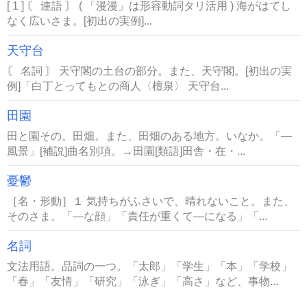
[ 1 ] 〘 連語 〙 ( 「漫漫」は形容動詞タリ活用 ) 海がはてし
なく広いさま。[初出の実例]...
天守台
〘 名詞 〙 天守閣の土台の部分。また、天守閣。[初出の実
例]「白丁とってもとの商人〈檀泉〉 天守台...
田園
田と園その。田畑。また、田畑のある地方。いなか。「―
風景」[補説]曲名別項。→田園[類語]田舎・在・...
憂鬱
［名・形動］１ 気持ちがふさいで、晴れないこと。また、
そのさま。「―な顔」「責任が重くて―になる」「...
名詞
文法用語。品詞の一つ。「太郎」「学生」「本」「学校」
「春」「友情」「研究」「泳ぎ」「高さ」など、事物...