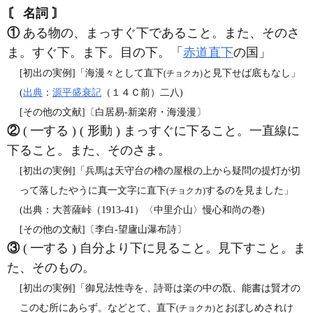
〘 名詞 〙
①
ある物の、まっすぐ下であること。また、そのさ
ま。すぐ下。ま下。目の下。「
赤道直下
の国」
[初出の実例]「海漫々として直下
と見下せば底もなし」
(チョクカ)
(
出典
：
源平盛衰記
（１４Ｃ前）二八)
[その他の文献]〔白居易‐新楽府・海漫漫〕
②
( ━する ) ( 形動 ) まっすぐに下ること。一直線に
下ること。また、そのさま。
[初出の実例]「兵馬は天守台の櫓の屋根の上から疑問の提灯が切
って落したやうに真一文字に直下
するのを見ました」
(チョクカ)
(出典：大菩薩峠（1913‐41）〈中里介山〉慢心和尚の巻)
[その他の文献]〔李白‐望廬山瀑布詩〕
③
( ━する ) 自分より下に見ること。見下すこと。ま
た、そのもの。
[初出の実例]「御兄法性寺を、詩哥は楽の中の翫、能書は賢才の
このむ所にあらず。などとて、直下
とおぼしめされけ
(チョクカ)