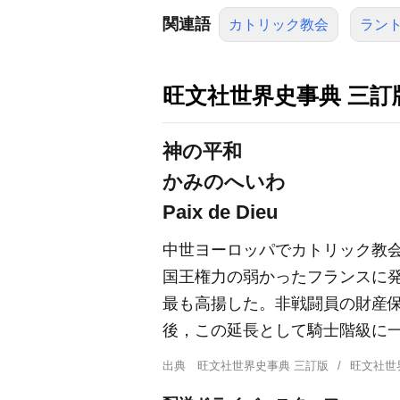
関連語
カトリック教会
ラン
旺文社世界史事典 三訂
神の平和
かみのへいわ
Paix de Dieu
中世ヨーロッパでカトリック教
国王権力の弱かったフランスに発
最も高揚した。非戦闘員の財産
後，この延長として騎士階級に
出典
旺文社世界史事典 三訂版
旺文社世