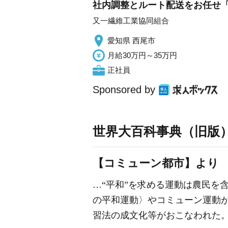
社内調整とルート配送をお任せ「
又一繊維工業協同組合
愛知県 西尾市
月給30万円～35万円
正社員
Sponsored by
世界大百科事典（旧版
【コミューン都市】より
…“平和”を求める運動は農民を
の平和
運動〉やコミューン運動が
習法の成文化等がおこなわれた