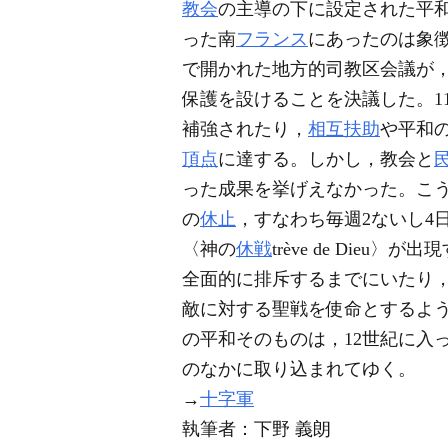
教会
の主導の下に設定された平
った南
フランス
にあったのは象徴
で開かれた地方的司教区会議が
保護を設けることを決議した。1
補強されたり，
相互扶助
や平和
頂点
に達する。しかし，教会と
った成果を挙げえなかった。こ
の
休止
，すなわち毎週2ないし4
〈神の
休戦
trève de Di
全面的に排斥するまでにいたり
敵に対する聖戦を使命とするよ
の平和そのものは，12世紀に入
のなかに取り込まれてゆく。
→
十字軍
執筆者：
下野 義朗