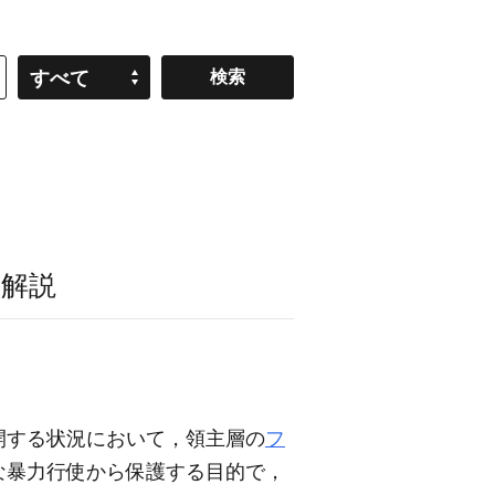
すべて
］
解説
開する状況において，領主層の
フ
な暴力行使から保護する目的で，