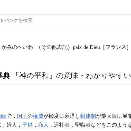
）かみのへいわ
（その他表記）paix de Dieu［フランス
事典
「神の平和」の意味・わかりやすい
西欧
で，
国王
の
権威
が極度に衰退し
封建制
が最大限に展
に，婦人，
子供
，
商人
，巡礼者，聖職者などをこのよう