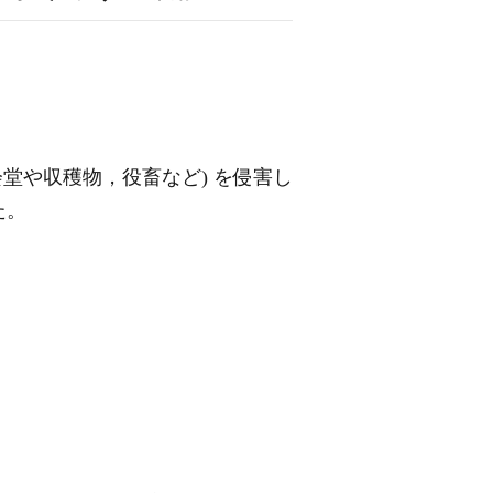
会堂や収穫物，役畜など) を侵害し
た。