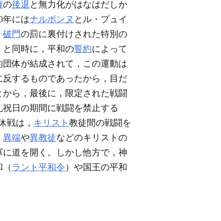
権
の
後退
と無力化がはなはだしか
0年には
ナルボンヌ
とル・プュイ
，
破門
の罰に裏付けされた特別の
くと同時に，平和の
誓約
によって
約団体が結成されて，この運動は
に反するものであったから，目だ
とから，最後に，限定された戦闘
礼祝日の期間に戦闘を禁止する
の休戦は，
キリスト
教徒間の戦闘を
，
異端
や
異教徒
などのキリストの
軍に道を開く。しかし他方で，神
和（
ラント平和令
）や国王の平和