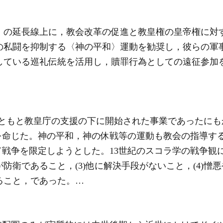
〉の延長線上に，教会改革の促進と教皇権の皇帝権に対
士の私闘を抑制する〈
神の平和
〉運動を勧奨し，彼らの軍
たしている巡礼伝統を活用し，贖罪行為としての遠征参加
ともと教皇庁の支援の下に開始された事業であったにもか
を命じた。
神の平和
，神の休戦等の運動も教会の指導す
戦争を限定しようとした。13世紀のスコラ学の戦争観に
が防衛であること，(3)他に解決手段がないこと，(4)
たること，であった。…