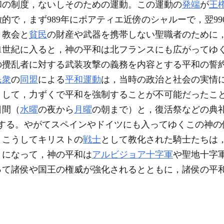
和の制度，ないしそのための運動。この運動の
発端
が
王
的で，まず989年にポアティエ近傍のシャルーで，翌99
，教会と
貧民
の財産や武器を携帯しない聖職者のために
1世紀に入ると，神の平和は北フランスにも広がってゆ
の攪乱者に対する武装攻撃の義務を内容とする平和の誓
民衆
の
同盟
による
平和運動
は，当時の政治と社会の実情
うして，力ずくで平和を強制することが不可能だったこ
日間（
水曜
の夜から
月曜
の朝まで）と，復活祭などの典
eu〉が出現する。やがてスペインやドイツにも入ってゆくこの神
，こうしてキリストの
戦士
として教化された騎士たちは
うになって，神の平和は
アルビジョア十字軍
や聖地十字
って諸侯や国王の権威が強化されるとともに，諸侯の平