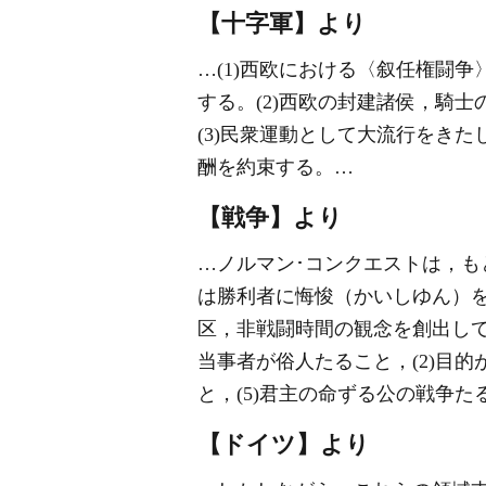
【十字軍】より
…(1)西欧における〈
叙任権闘争
する。(2)西欧の封建諸侯，騎
(3)民衆運動として大流行をき
酬を約束する。…
【戦争】より
…ノルマン･コンクエストは，も
は勝利者に悔悛（かいしゆん）
区，非戦闘時間の観念を創出して
当事者が俗人たること，(2)目的
と，(5)君主の命ずる公の戦争
【ドイツ】より