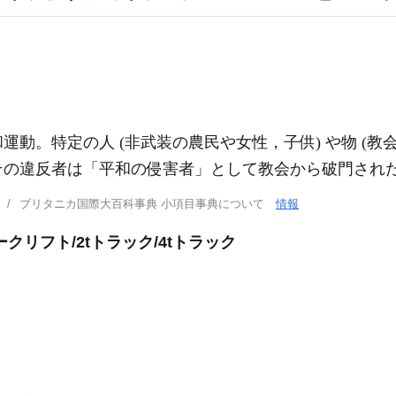
動。特定の人 (非武装の農民や女性，子供) や物 (教
その違反者は「平和の侵害者」として教会から破門され
ブリタニカ国際大百科事典 小項目事典について
情報
クリフト/2tトラック/4tトラック