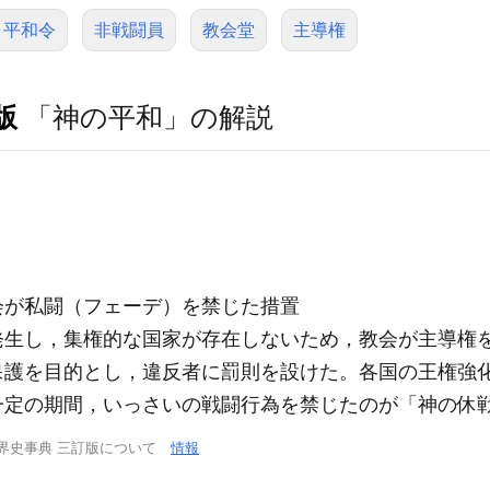
ト平和令
非戦闘員
教会堂
主導権
版
「神の平和」の解説
会が私闘（フェーデ）を禁じた措置
生し，集権的な国家が存在しないため，教会が主導権をも
保護を目的とし，違反者に罰則を設けた。各国の王権強
一定の期間，いっさいの戦闘行為を禁じたのが「神の休
界史事典 三訂版について
情報