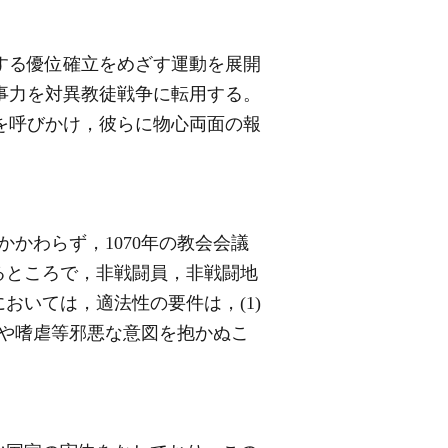
する優位確立をめざす運動を展開
事力を対異教徒戦争に転用する。
を呼びかけ，彼らに物心両面の報
かわらず，1070年の教会会議
るところで，非戦闘員，非戦闘地
おいては，適法性の要件は，(1)
憎悪や嗜虐等邪悪な意図を抱かぬこ