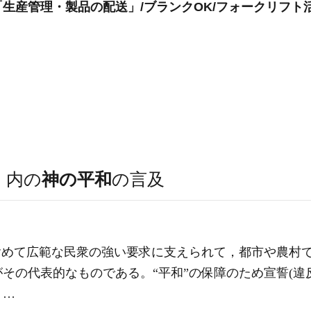
生産管理・製品の配送」/ブランクOK/フォークリフト
）
内の
神の平和
の言及
含めて広範な民衆の強い要求に支えられて，都市や農村
その代表的なものである。“平和”の保障のため宣誓(違
。…