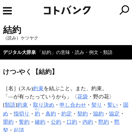
結約
（読み）ケツヤク
デジタル大辞泉
「結約」の意味・読み・例文・類語
けつ‐やく【結約】
［名］
(スル)
約束
を結ぶこと。また、約束。
「―が有ったっていうから」〈
花袋
・野の花〉
[
類語
]
約束
・
取り決め
・
申し合わせ
・
契り
・
誓い
・
固
やく
め
・
指切り
・
約
・
条約
・
約定
・
契約
・
協約
・
協定
・
盟約
・
誓約
・
確約
・
公約
・
口約
・
内約
・
黙約
・
黙
契
・
起請