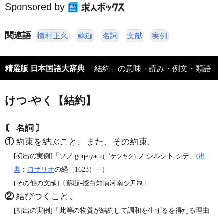
Sponsored by
関連語
植村正久
蘇頲
名詞
文献
実例
精選版 日本国語大辞典
「結約」の意味・読み・例文・類語
けつ‐やく【結約】
〘 名詞 〙
①
約束を結ぶこと。また、その約束。
[初出の実例]「ソノ goqetyacu
ノ シルシト シテ」(
出
(ゴケツヤク)
典
：
ロザリオ
の経（1623）一)
[その他の文献]〔蘇頲‐授白知慎河南少尹制〕
②
結びつくこと。
[初出の実例]「此等の物質が結約して調和を生ずるを得たる理由