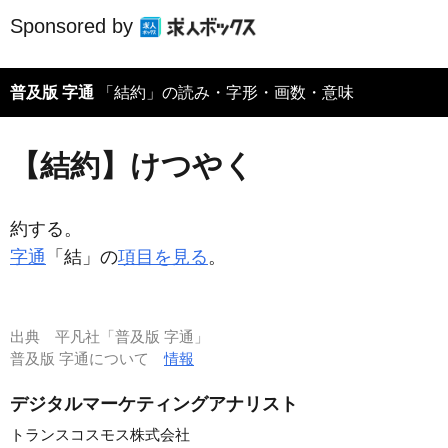
Sponsored by
普及版 字通
「結約」の読み・字形・画数・意味
【結約】けつやく
約する。
字通
「結」の
項目を見る
。
出典
平凡社「普及版 字通」
普及版 字通について
情報
デジタルマーケティングアナリスト
トランスコスモス株式会社