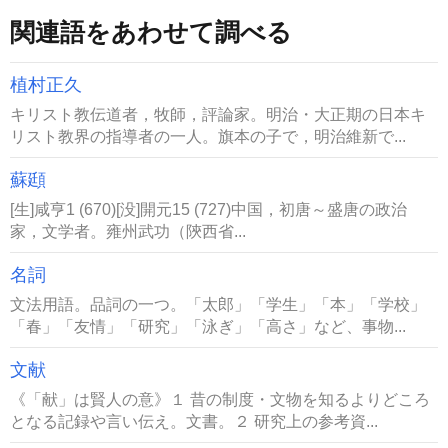
関連語をあわせて調べる
植村正久
キリスト教伝道者，牧師，評論家。明治・大正期の日本キ
リスト教界の指導者の一人。旗本の子で，明治維新で...
蘇頲
[生]咸亨1 (670)[没]開元15 (727)中国，初唐～盛唐の政治
家，文学者。雍州武功（陝西省...
名詞
文法用語。品詞の一つ。「太郎」「学生」「本」「学校」
「春」「友情」「研究」「泳ぎ」「高さ」など、事物...
文献
《「献」は賢人の意》１ 昔の制度・文物を知るよりどころ
となる記録や言い伝え。文書。２ 研究上の参考資...