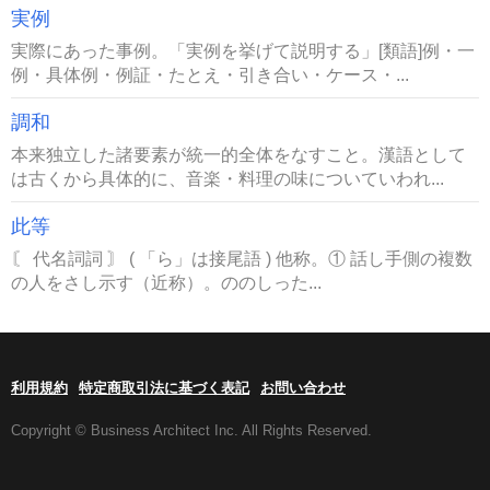
実例
実際にあった事例。「実例を挙げて説明する」[類語]例・一
例・具体例・例証・たとえ・引き合い・ケース・...
調和
本来独立した諸要素が統一的全体をなすこと。漢語として
は古くから具体的に、音楽・料理の味についていわれ...
此等
〘 代名詞詞 〙 ( 「ら」は接尾語 ) 他称。① 話し手側の複数
の人をさし示す（近称）。ののしった...
利用規約
特定商取引法に基づく表記
お問い合わせ
Copyright © Business Architect Inc. All Rights Reserved.