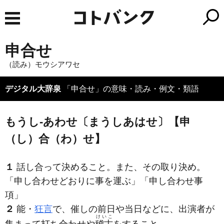
申合せ
（読み）モウシアワセ
デジタル大辞泉
「申合せ」の意味・読み・例文・類語
もうし‐あわせ〔まうしあはせ〕【申
（し）合（わ）せ】
１
話し合って決めること。また、その取り決め。
「
申し合わせ
どおりに事を運ぶ」「
申し合わせ
事
項」
２
能・
狂言
で、催しの前日や当日などに、出演者が
けいこ