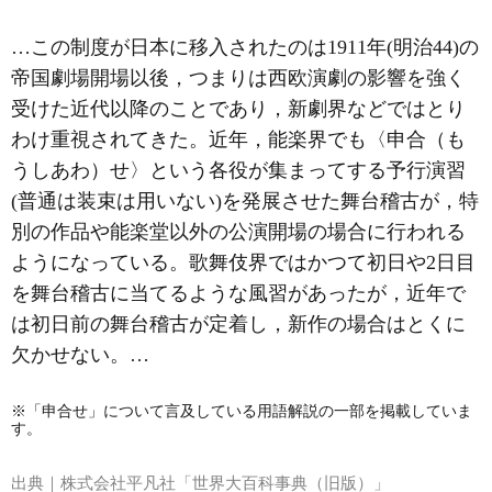
…この制度が日本に移入されたのは1911年(明治44)の
帝国劇場開場以後，つまりは西欧演劇の影響を強く
受けた近代以降のことであり，新劇界などではとり
わけ重視されてきた。近年，能楽界でも〈申合（も
うしあわ）せ〉という各役が集まってする予行演習
(普通は装束は用いない)を発展させた舞台稽古が，特
別の作品や能楽堂以外の公演開場の場合に行われる
ようになっている。歌舞伎界ではかつて初日や2日目
を舞台稽古に当てるような風習があったが，近年で
は初日前の舞台稽古が定着し，新作の場合はとくに
欠かせない。…
※「申合せ」について言及している用語解説の一部を掲載していま
す。
出典｜
株式会社平凡社「世界大百科事典（旧版）」