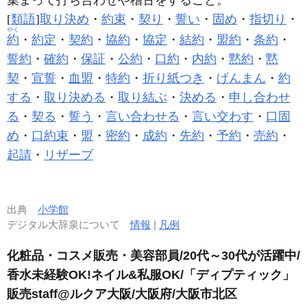
集まって打ち合わせや
稽古
をすること。
[
類語
]
取り決め
・
約束
・
契り
・
誓い
・
固め
・
指切り
・
やく
約
・
約定
・
契約
・
協約
・
協定
・
結約
・
盟約
・
条約
・
誓約
・
確約
・
保証
・
公約
・
口約
・
内約
・
黙約
・
黙
契
・
宣誓
・
血盟
・
特約
・
折り紙つき
・
げんまん
・
約
する
・
取り決める
・
取り結ぶ
・
決める
・
申し合わせ
る
・
契る
・
誓う
・
言い合わせる
・
言い交わす
・
口固
め
・
口約束
・
盟
・
密約
・
成約
・
先約
・
予約
・
売約
・
起請
・
リザーブ
出典
小学館
デジタル大辞泉について
情報
|
凡例
化粧品・コスメ販売・美容部員/20代～30代が活躍中/
香水未経験OK!ネイル&私服OK/「ディプティック」
販売staff@ルクア大阪/大阪府/大阪市北区