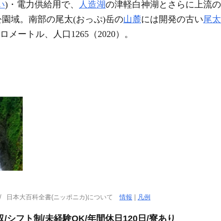
い
)・電力供給用で、
人造湖
の津軽白神湖とさらに上流の
園域。南部の尾太(おっぷ)岳の
山麓
には開発の古い
尾太
キロメートル、人口1265（2020）。
日本大百科全書(ニッポニカ)について
情報
|
凡例
シフト制/未経験OK/年間休日120日/寮あり