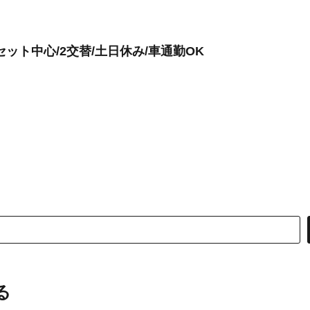
ット中心/2交替/土日休み/車通勤OK
る