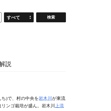
すべて
解説
んち)で、村の中央を
岩木川
が東流
はリンゴ栽培が盛ん。岩木川
上流