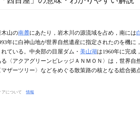
「西目屋」の意味・わかりやすい解説
岩木山の
南麓
にあたり，岩木川の源流域を占め，南には
993年に白神山地が世界自然遺産に指定されたのを機に
されている。中央部の目屋ダム・
美山湖
は1960年に完
ある〈アクアグリーンビレッジＡＮＭＯＮ〉は，世界自
ザーツリー〉などをめぐる散策路の核となる総合拠点施設
ィアについて
情報