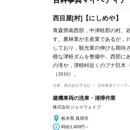
百科事典マイペディア
西目屋[村]【にしめや】
青森県南西部，中津軽郡の村。
す。農林業が主産業であるが，1
しており，観光業の伸びも期待
模な津軽ダムを整備中。西部に
の滝や，津軽峠近くのブナ巨木〈マ
（2010）。
出典
株式会社平凡社
百科事典マイペデ
建機車両の洗車・清掃作業
株式会社ジェイウェイブ
栃木県 真岡市
時給1,400円～