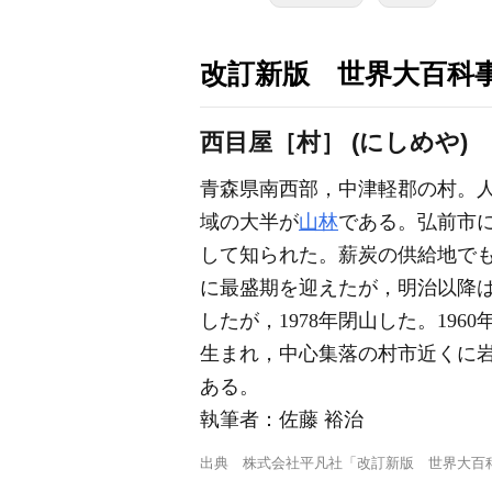
改訂新版 世界大百科
西目屋［村］ (にしめや)
青森県南西部，中津軽郡の村。人
域の大半が
山林
である。弘前市
して知られた。薪炭の供給地で
に最盛期を迎えたが，明治以降
したが，1978年閉山した。196
生まれ，中心集落の村市近くに
ある。
執筆者：
佐藤 裕治
出典
株式会社平凡社「改訂新版 世界大百