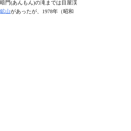
暗門(あんもん)の滝までは目屋渓
鉱山
があったが、1978年（昭和