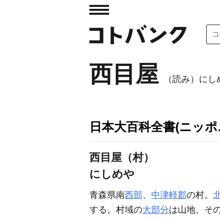
西目屋
（読み）にし
日本大百科全書(ニッポ
西目屋（村）
にしめや
青森県南
西部
、
中津軽郡
の村。
する。村域の
大部分
は山地、その