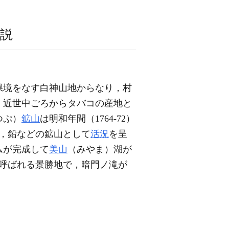
説
田県境をなす白神山地からなり，村
，近世中ごろからタバコの産地と
つぷ）
鉱山
は明和年間（1764-72）
，鉛などの鉱山として
活況
を呈
ムが完成して
美山
（みやま）湖が
呼ばれる景勝地で，暗門ノ滝が