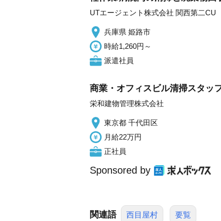
UTエージェント株式会社 関西第二CU
兵庫県 姫路市
時給1,260円～
派遣社員
商業・オフィスビル清掃スタッフ
栄和建物管理株式会社
東京都 千代田区
月給22万円
正社員
Sponsored by
関連語
西目屋村
要覧