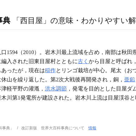
事典
「西目屋」の意味・わかりやすい解
口1594（2010）。岩木川最上流域を占め，南部は秋
に編入された旧東目屋村とともに
古く
から目屋と呼ばれ
もあったが，現在は
稲作
とリンゴ栽培が中心。尾太（お
は休山を繰り返した。第2次大戦後再開発され，銅，
亜鉛
0年津軽平野の灌漑，
洪水調節
，発電を目的とした目屋ダ
岩木川第1発電所が建設された。岩木川上流は目屋渓谷と
科事典」
改訂新版 世界大百科事典について
情報