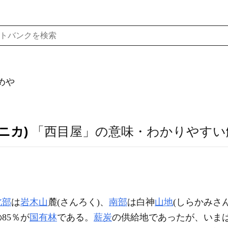
めや
ニカ)
「西目屋」の意味・わかりやすい
北部
は
岩木山
麓(さんろく)、
南部
は白神
山地
(しらかみさ
85％が
国有林
である。
薪炭
の供給地であったが、いま