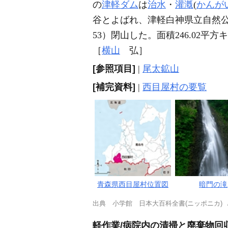
の
津軽ダム
は
治水
・
灌漑
(
かんが
谷とよばれ、津軽白神県立自然公
53）閉山した。面積246.02平方
［
横山
弘］
[参照項目]
|
尾太鉱山
[補完資料]
|
西目屋村の要覧
青森県西目屋村位置図
暗門の滝
出典
小学館 日本大百科全書(ニッポニカ)
軽作業/病院内の清掃と廃棄物回収/