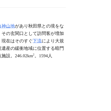
白神山地
があり秋田県との境をな
，その玄関口として訪問客が増加
成，現在はそのすぐ
下流
により大規
然遺産の緩衝地域に位置する暗門
2
。246.02km
。1594人