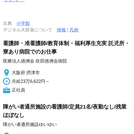
出典
小学館
デジタル大辞泉について
情報
|
凡例
看護師・准看護師/教育体制・福利厚生充実 託児所・
寮あり病院でのお仕事
医療法人徳洲会 吹田徳洲会病院
大阪府 摂津市
月給23万6,622円～
正社員
障がい者通所施設の看護師/定員21名/夜勤なし/残業
ほぼなし
障がい者通所施設ゆいゆい