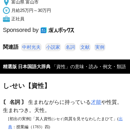
富山県 富山市
月給25万円～30万円
正社員
Sponsored by
関連語
中村光夫
小説家
名詞
文献
実例
精選版 日本国語大辞典
「資性」の意味・読み・例文・類語
し‐せい【資性】
〘 名詞 〙
生まれながらに持っている
才能
や性質。
生まれつき。天性。
[初出の実例]「其人資性
気質を見そなわしたまひて」(
出
(シセイ)
典
：授業編（1783）四)