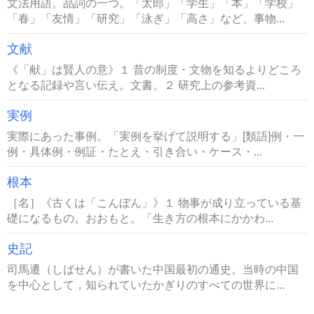
文法用語。品詞の一つ。「太郎」「学生」「本」「学校」
「春」「友情」「研究」「泳ぎ」「高さ」など、事物...
文献
《「献」は賢人の意》１ 昔の制度・文物を知るよりどころ
となる記録や言い伝え。文書。２ 研究上の参考資...
実例
実際にあった事例。「実例を挙げて説明する」[類語]例・一
例・具体例・例証・たとえ・引き合い・ケース・...
根本
［名］《古くは「こんぼん」》１ 物事が成り立っている基
礎になるもの。おおもと。「生き方の根本にかかわ...
史記
司馬遷（しばせん）が書いた中国最初の通史。当時の中国
を中心として，知られていたかぎりのすべての世界に...