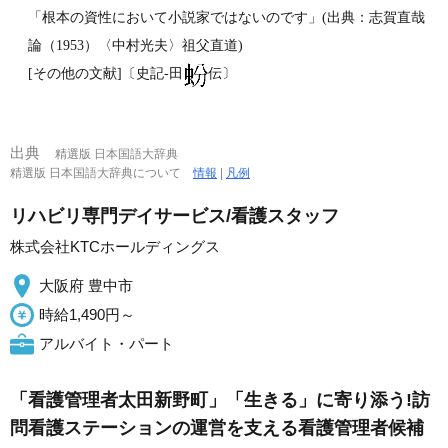
「根本の資性において小説家ではないのです」(出典：志賀直哉
論（1953）〈中村光夫〉祖父直道)
[その他の文献]〔史記‐田
伝〕
出典
精選版 日本国語大辞典
精選版 日本国語大辞典について
情報
|
凡例
リハビリ専門デイサービス/看護スタッフ
株式会社KTCホールディングス
大阪府 豊中市
時給1,490円～
アルバイト・パート
「看護管理者太田新野町」「生きる」に寄り添う!訪
問看護ステーションの運営を支える看護管理者候補