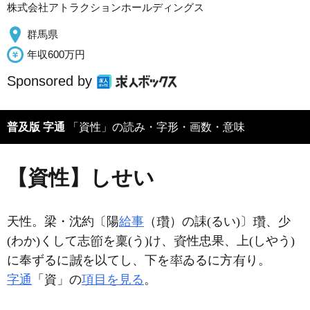
株式会社アトラクションホールディングス
群馬県
年収600万円
Sponsored by
普及版 字通
「資性」の読み・字形・画数・意味
【資性】しせい
天性。梁・沈約〔陽
給事
（
）の誄(るい)〕
、少
(わか)くして志
を稟(う)け、
性忠果、上(しやう)
に奉ずるに
を以てし、下を
ゐるに方
り。
字通
「資」の
項目を見る
。