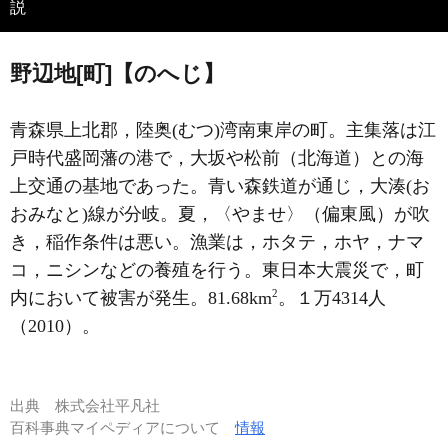
説
野辺地[町]【のへじ】
青森県上北郡，陸奥(むつ)湾南東岸の町。主集落は江
戸時代盛岡藩の港で，大坂や松前（北海道）との海
上交通の基地であった。青い森鉄道が通じ，大湊(お
おみなと)線が分岐。夏，〈やませ〉（偏東風）が吹
き，稲作条件は悪い。漁業は，ホタテ，ホヤ，ナマ
コ，ニシンなどの養殖を行う。東日本大震災で，町
2
内において被害が発生。81.68km
。１万4314人
（2010）。
出典
株式会社平凡社
百科事典マイペディアについて
情報