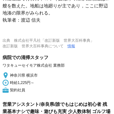
艘を数えた。地船は地廻りが主であり，ここに野辺
地湊の限界がみられる。
執筆者：
渡辺 信夫
出典
株式会社平凡社「改訂新版 世界大百科事典」
改訂新版 世界大百科事典について
情報
病院での清掃スタッフ
ワタキューセイモア株式会社 業務部
神奈川県 横浜市
時給1,225円～
契約社員
営業アシスタント/奈良県/誰でもはじめは初心者 残
業基本ナシで趣味・遊びも充実 少人数体制 ゴルフ場