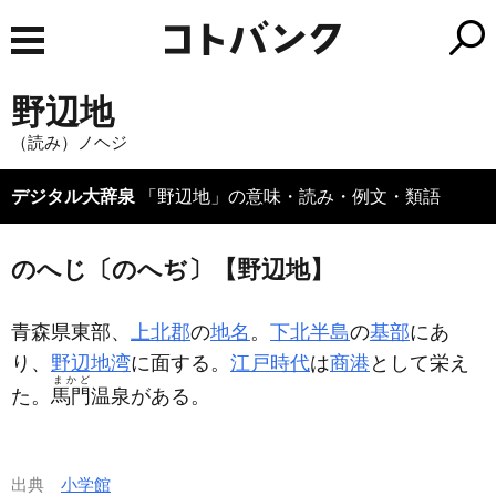
野辺地
（読み）ノヘジ
デジタル大辞泉
「野辺地」の意味・読み・例文・類語
のへじ〔のへぢ〕【野辺地】
青森県東部、
上北郡
の
地名
。
下北半島
の
基部
にあ
り、
野辺地湾
に面する。
江戸時代
は
商港
として栄え
まかど
た。
馬門
温泉がある。
出典
小学館