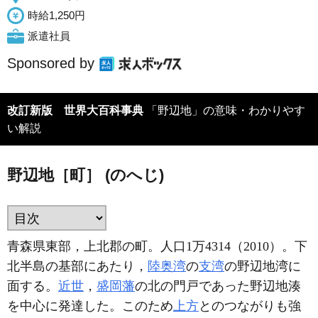
時給1,250円
派遣社員
Sponsored by
改訂新版 世界大百科事典
「野辺地」の意味・わかりやす
い解説
野辺地［町］ (のへじ)
青森県東部，上北郡の町。人口1万4314（2010）。下
北半島の基部にあたり，
陸奥湾
の
支湾
の野辺地湾に
面する。
近世
，
盛岡藩
の北の門戸であった野辺地湊
を中心に発達した。このため
上方
とのつながりも強