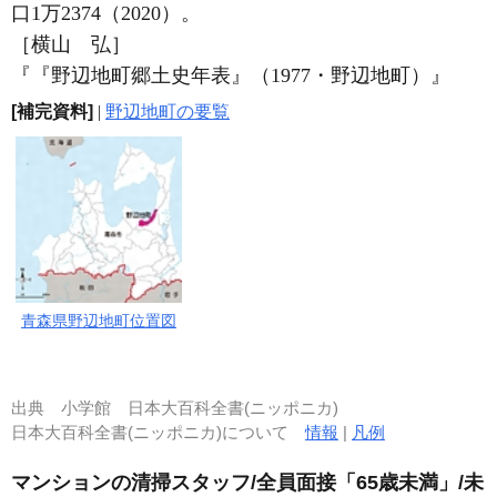
口1万2374（2020）。
［横山 弘］
『『野辺地町郷土史年表』（1977・野辺地町）』
[補完資料]
|
野辺地町の要覧
青森県野辺地町位置図
出典
小学館 日本大百科全書(ニッポニカ)
日本大百科全書(ニッポニカ)について
情報
|
凡例
マンションの清掃スタッフ/全員面接「65歳未満」/未