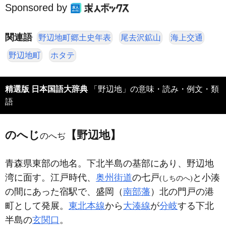
Sponsored by
関連語
野辺地町郷土史年表
尾去沢鉱山
海上交通
野辺地町
ホタテ
精選版 日本国語大辞典
「野辺地」の意味・読み・例文・類
語
のへじ
【野辺地】
のへぢ
青森県東部の地名。下北半島の基部にあり、野辺地
湾に面す。江戸時代、
奥州街道
の七戸
と小湊
(しちのへ)
の間にあった宿駅で、盛岡（
南部藩
）北の門戸の港
町として発展。
東北本線
から
大湊線
が
分岐
する下北
半島の
玄関口
。