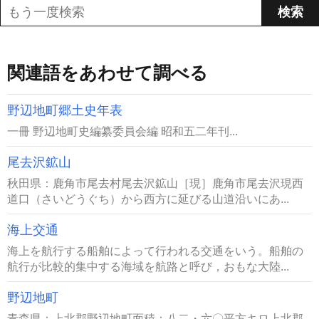
関連語をあわせて調べる
野辺地町郷土史年表
一冊 野辺地町史編纂委員会編 昭和五二年刊...
尾去沢鉱山
秋田県：鹿角市尾去村尾去沢鉱山［現］鹿角市尾去沢現西
道口（さいどうぐち）から西方に延びる山道沿いにあ...
海上交通
海上を航行する船舶によって行われる交通をいう。船舶の
航行が比較的集中する海域を航路と呼び，おもな大陸...
野辺地町
青森県：上北郡野辺地町面積：八二・六〇平方キロ上北郡