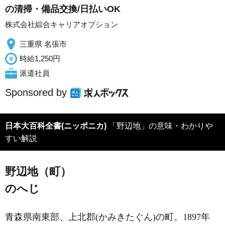
の清掃・備品交換/日払いOK
株式会社綜合キャリアオプション
三重県 名張市
時給1,250円
派遣社員
Sponsored by
日本大百科全書(ニッポニカ)
「野辺地」の意味・わかりや
すい解説
野辺地（町）
のへじ
青森県南東部、上北郡(かみきたぐん)の町。1897年