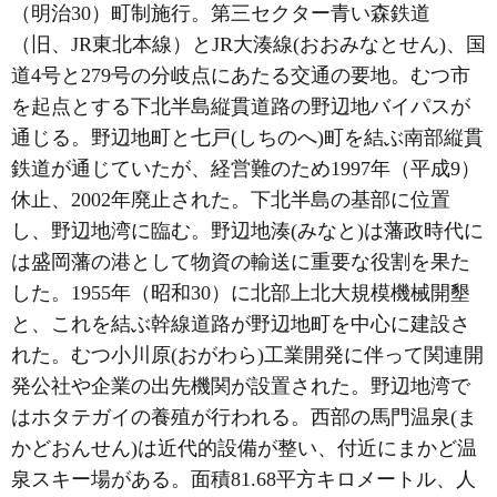
（明治30）町制施行。第三セクター青い森鉄道
（旧、JR東北本線）とJR大湊線(おおみなとせん)、国
道4号と279号の分岐点にあたる交通の要地。むつ市
を起点とする下北半島縦貫道路の野辺地バイパスが
通じる。野辺地町と七戸(しちのへ)町を結ぶ南部縦貫
鉄道が通じていたが、経営難のため1997年（平成9）
休止、2002年廃止された。下北半島の基部に位置
し、野辺地湾に臨む。野辺地湊(みなと)は藩政時代に
は盛岡藩の港として物資の輸送に重要な役割を果た
した。1955年（昭和30）に北部上北大規模機械開墾
と、これを結ぶ幹線道路が野辺地町を中心に建設さ
れた。むつ小川原(おがわら)工業開発に伴って関連開
発公社や企業の出先機関が設置された。野辺地湾で
はホタテガイの養殖が行われる。西部の馬門温泉(ま
かどおんせん)は近代的設備が整い、付近にまかど温
泉スキー場がある。面積81.68平方キロメートル、人