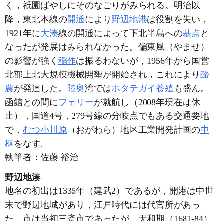
く，祇園ばやしにそのなごりがみられる。明治以
降，東北本線の
開通
により
野辺地港
は役割を失い，
1921年に
大湊
線の開通によって下北半島への
基点
と
なったが発展はみられなかった。偏東風（やませ）
の影響が強く
稲作
は振るわないが，1956年から国営
北部上北大規模機械開墾が開始され，これにより
酪
農
が発達した。
陸奥
湾では
ホタテガイ
養殖
も盛ん。
函館との間に
フェリー
が就航し（2008年現在は休
止），国道4号，279号線の分岐点でもある交通要地
で，
むつ小川原
（おがわら）地区工業開発計画の
中
枢
をなす。
執筆者：
佐藤 裕治
野辺地湊
地名の初出は1335年（建武2）であるが，開港は中世
末で野辺地城があり，江戸時代には代官所があっ
た。市は当初三斎市であったが，天和期（1681-84）