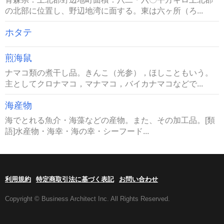
の北部に位置し、野辺地湾に面する。東は六ヶ所（ろ...
ホタテ
煎海鼠
ナマコ類の煮干し品。きんこ（光参），ほしこともいう。
主としてクロナマコ，マナマコ，バイカナマコなどで...
海産物
海でとれる魚介・海藻などの産物。また、その加工品。[類
語]水産物・海幸・海の幸・シーフード...
利用規約
特定商取引法に基づく表記
お問い合わせ
Copyright © Business Architect Inc. All Rights Reserved.