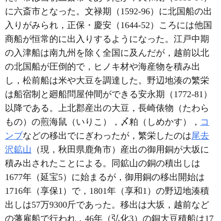
に六斎市となった。文禄期（1592-96）に北国船の出
入りがみられ，正保・慶安（1644-52）ころには他国
商船が恒常的に出入りするようになった。江戸中期
の入津船は南九州を除く全国に及んだが，越前以北
の北国船が圧倒的で，ヒノキ材や海産物を積み出
し，松前船は米や大豆を調達した。野辺地湊の繁栄
は船宿制と廻船問屋仲間ができる安永期（1772-81）
以降である。上北郡産出の大豆，長崎俵物（たわら
もの）の煎海鼠（いりこ），〆粕（しめかす），
コ
ンブ
などの移出でにぎわったが，繁栄したのは
尾去
沢鉱山
（現，秋田県鹿角市）産出の御用銅が大坂に
積み出されたことによる。同鉱山の銅の積出しは
1677年（延宝5）に始まるが，御用銅の移出開始は
1716年（享保1）で，1801年（享和1）の野辺地湊積
出しは57万9300斤であった。移出は大坂，越前など
の藩雇船で行われ，46年（弘化3）の銅大豆積船は17