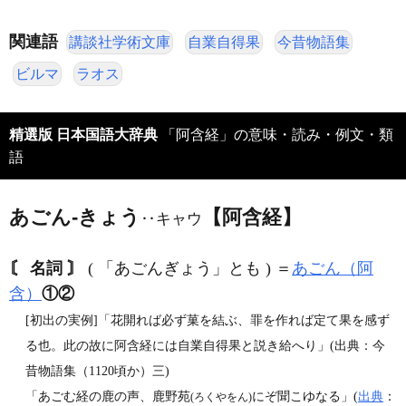
関連語
講談社学術文庫
自業自得果
今昔物語集
ビルマ
ラオス
精選版 日本国語大辞典
「阿含経」の意味・読み・例文・類
語
あごん‐きょう
【阿含経】
‥キャウ
〘 名詞 〙
( 「あごんぎょう」とも ) ＝
あごん（阿
含）
①
②
[初出の実例]「花開れば必ず菓を結ぶ、罪を作れば定て果を感ず
る也。此の故に阿含経には自業自得果と説き給へり」(出典：今
昔物語集（1120頃か）三)
「あごむ経の鹿の声、鹿野苑
にぞ聞こゆなる」(
出典
：
(ろくやをん)