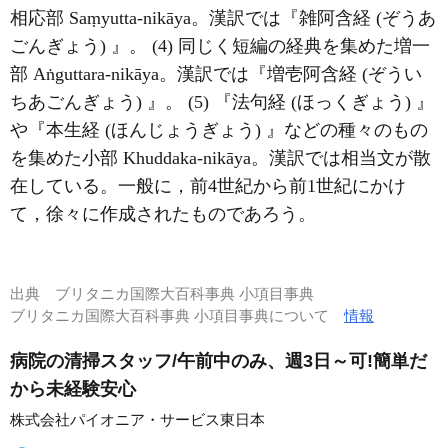
相応部 Saṃyutta-nikāya。漢訳では『雑阿含経 (ぞうあ
ごんぎょう) 』。 (4) 同じく短編の経典を集めた増一
部 Aṅguttara-nikāya。漢訳では『増壱阿含経 (ぞうい
ちあごんぎょう) 』。 (5) 『法句経 (ほっくぎょう) 』
や『本生経 (ほんじょうぎょう) 』などの種々のもの
を集めた小部 Khuddaka-nikāya。漢訳では相当文が散
在している。一般に，前4世紀から前1世紀にかけ
て，徐々に作成されたものであろう。
出典
ブリタニカ国際大百科事典 小項目事典
ブリタニカ国際大百科事典 小項目事典について
情報
病院の清掃スタッフ/午前中のみ、週3日～可!簡単だ
から未経験安心
株式会社パイオニア・サービス東日本