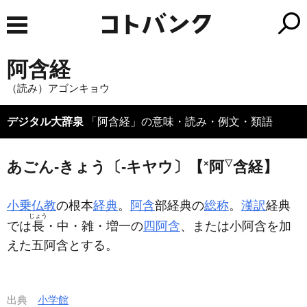
阿含経
（読み）アゴンキョウ
デジタル大辞泉
「阿含経」の意味・読み・例文・類語
あごん‐きょう〔‐キヤウ〕【
×
阿
▽
含経】
小乗仏教
の根本
経典
。
阿含
部経典の
総称
。
漢訳
経典
じょう
では
長
・中・雑・増一の
四阿含
、または小阿含を加
えた五阿含とする。
出典
小学館