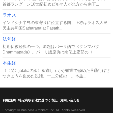
首都ラングーン10世紀初めビルマ人が北方から南下...
ラオス
インドシナ半島の東寄りに位置する国。正称はラオス人民
民主共和国Satharanalat Pasath...
法句経
初期仏教経典の一つ。原題はパーリ語で《ダンマパダ
Dhammapada》。パーリ語原典は南伝上座部の〈...
本生経
《〈梵〉jātakaの訳》釈迦しゃかが前世で修めた菩薩行ぼさ
つぎょうを集めた説話。十二分経の一。本生...
利用規約
特定商取引法に基づく表記
お問い合わせ
Copyright © Business Architect Inc. All Rights Reserved.