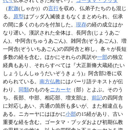
代々
伝承されてきた経をいう。
ゴータマ・ブッダ
（
釈迦
(しゃか)）の
言行
を収め、仏弟子たちのも混じ
る。
原型
はブッダ入滅後まもなくまとめられ、伝承
の間に多くのものを付加した。
現存
の経の成立はか
なり遅い。漢訳された全体は、長阿含(じょうあご
ん)、中阿含(ちゅうあごん)、雑阿含(ぞうあごん)、増
一阿含(ぞういちあごん)の四阿含と称し、各々が長短
多数の経を含む。ほかにそれらの異訳や
一部
の独立
経典もあり、それらすべては『大正新脩大蔵経(たい
しょうしんしゅうだいぞうきょう)』阿含部2巻に収
められている。
南方仏教
にはパーリ語テキストが伝
わり、
同類
のものを
ニカーヤ
（部）とよぶ。そのう
ち、長部、中部、相応部、増支部は、
前記
の四阿含
に対応しあい、共通の箇所も多いが、また相違点も
ある。ニカーヤにはほかに
小部
の15経があり、古い
重要な経を含む。ゴータマ・ブッダおよび初期仏教