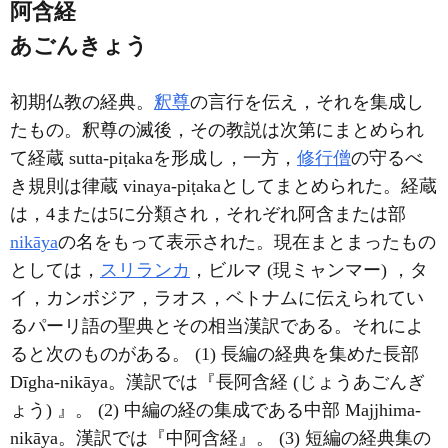
阿含経
あごんきょう
初期仏教の経典。
釈尊
の言行を伝え，それを集成し
たもの。釈尊の滅後，その教説は次第にまとめられ
て経蔵 sutta-piṭakaを形成し，一方，
修行僧
の守るべ
き規則は律蔵 vinaya-piṭakaとしてまとめられた。経蔵
は，4または5に分類され，それぞれ阿含または部
nikāya
の名をもって表示された。現在まとまったもの
としては，
スリランカ
，ビルマ (現ミャンマー) ，タ
イ，カンボジア，ラオス，ベトナムに伝えられてい
るパーリ語の聖典とその相当漢訳である。それによ
ると次のものがある。 (1) 長編の経典を集めた長部
Dīgha-nikāya。漢訳では『長阿含経 (じょうあごんぎ
ょう) 』。 (2) 中編の経の集成である中部 Majjhima-
nikāya。漢訳では『中阿含経』。 (3) 短編の経典集の