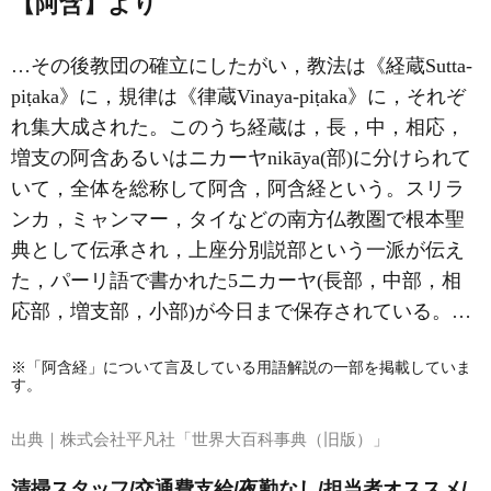
【阿含】より
…その後教団の確立にしたがい，教法は《経蔵Sutta‐
piṭaka》に，規律は《律蔵Vinaya‐piṭaka》に，それぞ
れ集大成された。このうち経蔵は，長，中，相応，
増支の阿含あるいはニカーヤnikāya(部)に分けられて
いて，全体を総称して阿含，阿含経という。スリラ
ンカ，ミャンマー，タイなどの南方仏教圏で根本聖
典として伝承され，上座分別説部という一派が伝え
た，パーリ語で書かれた5ニカーヤ(長部，中部，相
応部，増支部，小部)が今日まで保存されている。…
※「阿含経」について言及している用語解説の一部を掲載していま
す。
出典｜
株式会社平凡社「世界大百科事典（旧版）」
清掃スタッフ/交通費支給/夜勤なし/担当者オススメ/