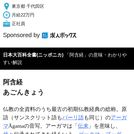
東京都 千代田区
月給22万円
正社員
Sponsored by
日本大百科全書(ニッポニカ)
「阿含経」の意味・わかりや
すい解説
阿含経
あごんきょう
仏教の全資料のうち最古の初期仏教経典の総称。原
語（サンスクリット語も
パーリ語
も同じ）の
アーガ
マ
Āgamaの音写。アーガマは「
伝来
」を意味し、