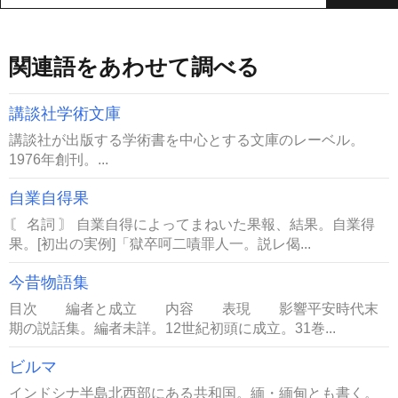
関連語をあわせて調べる
講談社学術文庫
講談社が出版する学術書を中心とする文庫のレーベル。
1976年創刊。...
自業自得果
〘 名詞 〙 自業自得によってまねいた果報、結果。自業得
果。[初出の実例]「獄卒呵二嘖罪人一。説レ偈...
今昔物語集
目次 編者と成立 内容 表現 影響平安時代末
期の説話集。編者未詳。12世紀初頭に成立。31巻...
ビルマ
インドシナ半島北西部にある共和国。緬・緬甸とも書く。