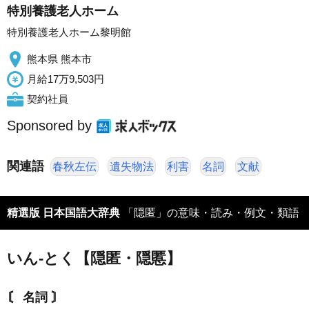
特別養護老人ホーム
特別養護老人ホーム黎明館
熊本県 熊本市
月給17万9,503円
契約社員
Sponsored by
関連語
春秋左伝
遺失物法
利害
名詞
文献
精選版 日本国語大辞典
「隠匿」の意味・読み・例文・類語
いん‐とく【隠匿・隠慝】
〘 名詞 〙