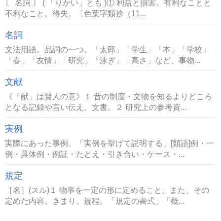
〘 名詞 〙 ( 「りかい」とも )① 利益と損害。有利なことと
不利なこと。得失。〔色葉字類抄（11...
名詞
文法用語。品詞の一つ。「太郎」「学生」「本」「学校」
「春」「友情」「研究」「泳ぎ」「高さ」など、事物...
文献
《「献」は賢人の意》１ 昔の制度・文物を知るよりどころ
となる記録や言い伝え。文書。２ 研究上の参考資...
実例
実際にあった事例。「実例を挙げて説明する」[類語]例・一
例・具体例・例証・たとえ・引き合い・ケース・...
規定
［名］(スル)１ 物事を一定の形に定めること。また、その
定めた内容。きまり。規程。「規定の書式」「概...