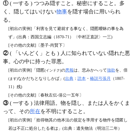
①
( ━する ) つつみ隠すこと。秘密にすること。多
く、隠してはいけない
物事
を隠す場合に用いられ
る。
[初出の実例]「利害を見て避就する事なく、隠慝曖昧の事を為
ず」(出典：西国立志編（1870‐71）〈中村正直訳〉一三)
[その他の文献]〔墨子‐尚賢下〕
②
( 「いんどく」とも ) 人に知られていない隠れた悪
事。心の中に持った罪悪。
[初出の実例]「隠慝
の
悪報
は、悲みかへって
強欲
を、倍
(インドク)
なかだちとなりしかば」(
出典
：
読本
・
椿説弓張月
（1807‐
(ます)
11）残)
[その他の文献]〔春秋左伝‐僖公一五年〕
③
( ━する ) 法律用語。物を隠し、または人をかくま
って、その
所在
を不明にすること。
[初出の実例]「拾得物其の他本法の規定を準用する物件を隠匿し
若は不正に処分したる者は」(出典：遺失物法（明治三二年）