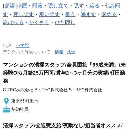
[
類語
]
秘匿
・
隠蔽
・
隠し立て
・
隠す
・
遮る
・
包み隠
くら
す
・
押し隠す
・
覆い隠す
・
覆う
・
晦
ます
・
潜める
・
忍ばせる
・
かくまう
・
ひた隠し
出典
小学館
デジタル大辞泉について
情報
|
凡例
マンションの清掃スタッフ/全員面接「65歳未満」/未
経験OK/月給25万円可/賞与2～3ヶ月分の実績/町田勤
務
C-TEC株式会社 B・TEC株式会社 S・TEC株式会社
東京都 町田市
契約社員
清掃スタッフ/交通費支給/夜勤なし/担当者オススメ/