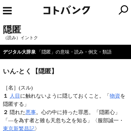
隠匿
（読み）イントク
デジタル大辞泉
「隠匿」の意味・読み・例文・類語
いん‐とく【隠匿】
［名］
(スル)
１
人目
に触れないように隠しておくこと。「
物資
を
隠匿
する」
２
隠れた
悪事
。心の中に持った罪悪。「
隠匿
心」
「―を為す者と雖も天忽ち之を知る」〈服部誠一・
東京新繁昌記
〉