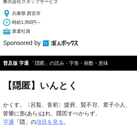
株式会社スタッフサービス
兵庫県 西宮市
時給1,950円～
派遣社員
Sponsored by
普及版 字通
「隠匿」の読み・字形・画数・意味
【隠匿】いんとく
かくす。〔呂覧、音初〕
、賢不
、君子小人、
皆樂に形(あら)はれ、隱
すべからず。
字通
「隠」の
項目を見る
。