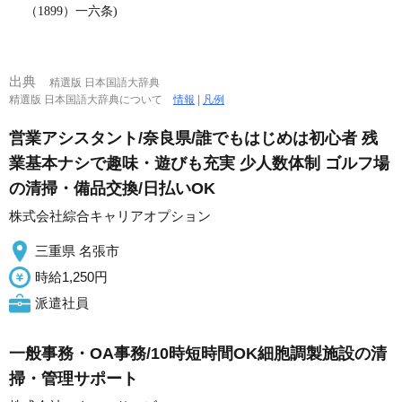
（1899）一六条)
出典
精選版 日本国語大辞典
精選版 日本国語大辞典について
情報
|
凡例
営業アシスタント/奈良県/誰でもはじめは初心者 残
業基本ナシで趣味・遊びも充実 少人数体制 ゴルフ場
の清掃・備品交換/日払いOK
株式会社綜合キャリアオプション
三重県 名張市
時給1,250円
派遣社員
一般事務・OA事務/10時短時間OK細胞調製施設の清
掃・管理サポート