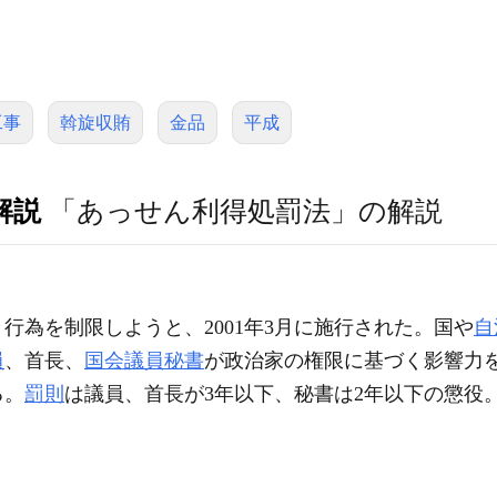
工事
斡旋収賄
金品
平成
解説
「あっせん利得処罰法」の解説
行為を制限しようと、2001年3月に施行された。国や
自
員
、首長、
国会議員秘書
が政治家の権限に基づく影響力
る。
罰則
は議員、首長が3年以下、秘書は2年以下の懲役