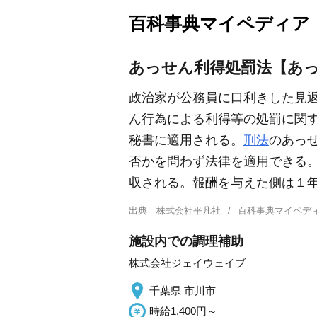
百科事典マイペディア
あっせん利得処罰法【あ
政治家が公務員に口利きした見返
ん行為による利得等の処罰に関
秘書に適用される。
刑法
のあっ
否かを問わず法律を適用できる
収される。報酬を与えた側は１年
出典
株式会社平凡社
百科事典マイペデ
施設内での調理補助
株式会社ジェイウェイブ
千葉県 市川市
時給1,400円～