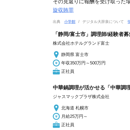
その見返りに報酬を受け取った場
旋収賄罪
出典
小学館
デジタル大辞泉について
「静岡/富士市」調理師/経験者募
株式会社ホテルグランド富士
静岡県 富士市
年収350万円～500万円
正社員
中華鍋調理が活かせる「中華調理
ジャスマックプラザ株式会社
北海道 札幌市
月給25万円～
正社員