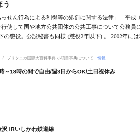
ほう
っせん行為による利得等の処罰に関する法律」。平成 12
を行使して国や地方公共団体の公共工事について公務員
の懲役。公設秘書も同様 (懲役2年以下) 。 2002年
ブリタニカ国際大百科事典 小項目事典について
情報
～18時の間で自由/週3日からOK/土日祝休み
金沢 IRいしかわ鉄道線