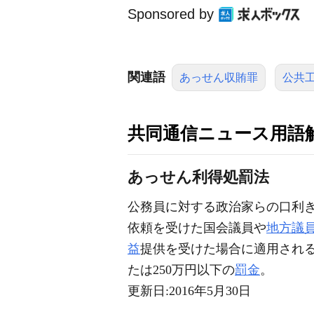
Sponsored by
関連語
あっせん収賄罪
公共
共同通信ニュース用語
あっせん利得処罰法
公務員に対する政治家らの口利き
依頼を受けた国会議員や
地方議
益
提供を受けた場合に適用され
たは250万円以下の
罰金
。
更新日:
2016年5月30日