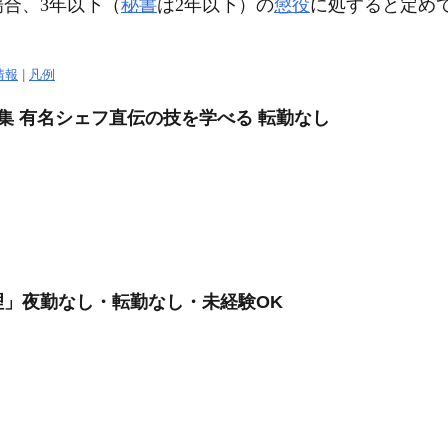
合、3年以下（
秘書
は2年以下）の
懲役
に処すると定め
情報
|
凡例
集 有名シェフ直伝の技を学べる 転勤なし
」夜勤なし・転勤なし・未経験OK