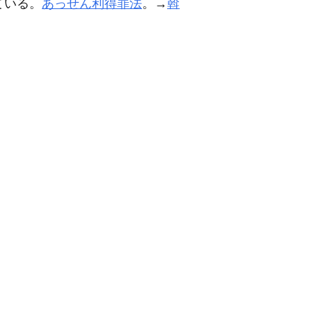
ている。
あっせん利得罪法
。→
斡