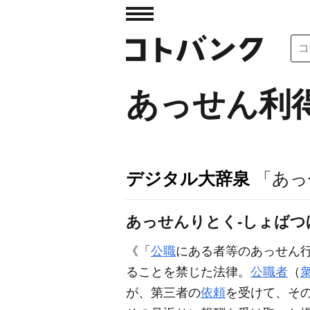
あっせん利
デジタル大辞泉
「あっ
あっせんりとく‐しょばつ
《「
公職
にある者等のあっせん
ることを禁じた法律。
公職者
（
が、第三者の
依頼
を受けて、そ