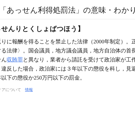
「あっせん利得処罰法」の意味・わか
っせんりとくしょばつほう】
りに報酬を得ることを禁止した法律（2000年制定）。
する法律〉。国会議員，地方議会議員，地方自治体の首
せん
収賄罪
と異なり，業者から請託を受けて政治家が工
。違反した場合，政治家には３年以下の懲役を科し，見
以下の懲役か250万円以下の罰金。
ィアについて
情報