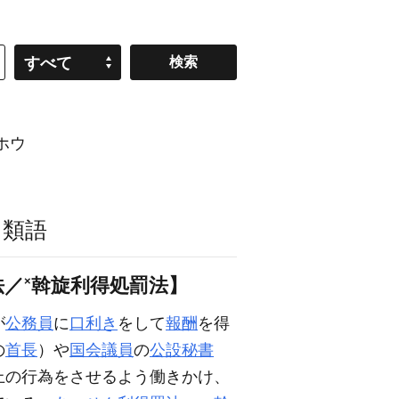
すべて
ホウ
・類語
×
法／
斡旋利得処罰法】
が
公務員
に
口利き
をして
報酬
を得
の
首長
）や
国会議員
の
公設秘書
上の行為をさせるよう働きかけ、