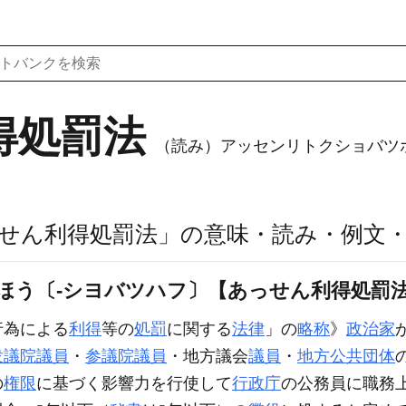
得処罰法
（読み）アッセンリトクショバツ
せん利得処罰法」の意味・読み・例文
ほう〔‐シヨバツハフ〕【あっせん利得処罰
行為による
利得
等の
処罰
に関する
法律
」の
略称
》
政治家
衆議院議員
・
参議院議員
・地方議会
議員
・
地方公共団体
の
権限
に基づく影響力を行使して
行政庁
の公務員に職務