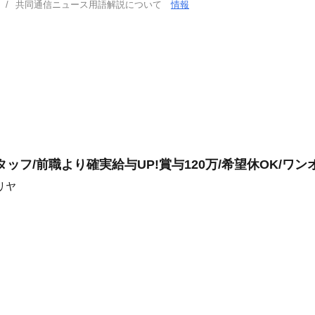
共同通信ニュース用語解説について
情報
ッフ/前職より確実給与UP!賞与120万/希望休OK/ワン
リヤ