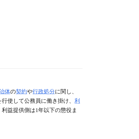
治体
の
契約
や
行政処分
に関し、
を行使して公務員に働き掛け、
利
。利益提供側は1年以下の懲役ま