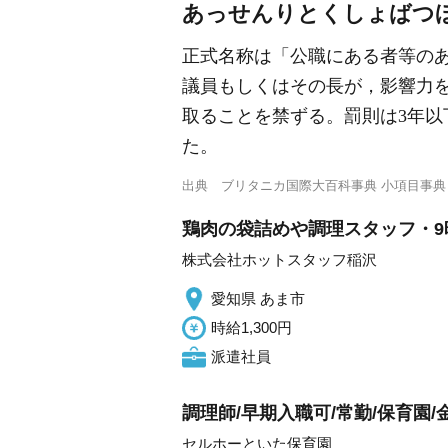
あっせんりとくしょばつ
正式名称は「公職にある者等のあ
議員もしくはその長が，影響力
取ることを禁ずる。罰則は3年以下
た。
出典
ブリタニカ国際大百科事典 小項目事典
鶏肉の袋詰めや調理スタッフ・9時
株式会社ホットスタッフ稲沢
愛知県 あま市
時給1,300円
派遣社員
調理師/早期入職可/常勤/保育園/
セルホーといた保育園