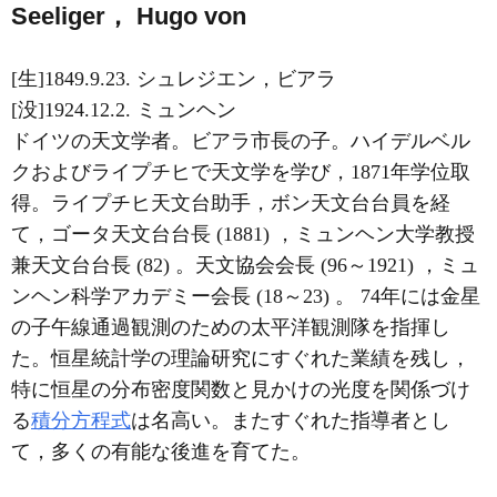
Seeliger， Hugo von
[生]1849.9.23. シュレジエン，ビアラ
[没]1924.12.2. ミュンヘン
ドイツの天文学者。ビアラ市長の子。ハイデルベル
クおよびライプチヒで天文学を学び，1871年学位取
得。ライプチヒ天文台助手，ボン天文台台員を経
て，ゴータ天文台台長 (1881) ，ミュンヘン大学教授
兼天文台台長 (82) 。天文協会会長 (96～1921) ，ミュ
ンヘン科学アカデミー会長 (18～23) 。 74年には金星
の子午線通過観測のための太平洋観測隊を指揮し
た。恒星統計学の理論研究にすぐれた業績を残し，
特に恒星の分布密度関数と見かけの光度を関係づけ
る
積分方程式
は名高い。またすぐれた指導者とし
て，多くの有能な後進を育てた。