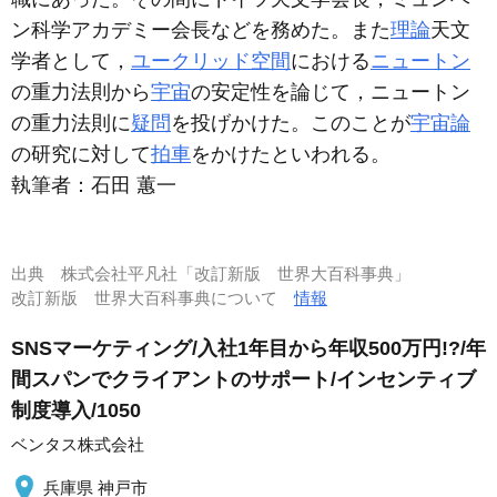
ン科学アカデミー会長などを務めた。また
理論
天文
学者として，
ユークリッド空間
における
ニュートン
の重力法則から
宇宙
の安定性を論じて，ニュートン
の重力法則に
疑問
を投げかけた。このことが
宇宙論
の研究に対して
拍車
をかけたといわれる。
執筆者：
石田 蕙一
出典
株式会社平凡社「改訂新版 世界大百科事典」
改訂新版 世界大百科事典について
情報
SNSマーケティング/入社1年目から年収500万円!?/年
間スパンでクライアントのサポート/インセンティブ
制度導入/1050
ベンタス株式会社
兵庫県 神戸市