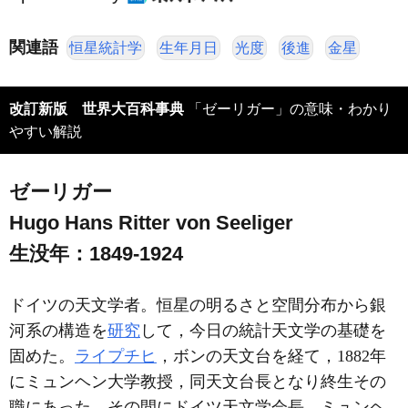
関連語
恒星統計学
生年月日
光度
後進
金星
改訂新版 世界大百科事典
「ゼーリガー」の意味・わかり
やすい解説
ゼーリガー
Hugo Hans Ritter von Seeliger
生没年：1849-1924
ドイツの天文学者。恒星の明るさと空間分布から銀
河系の構造を
研究
して，今日の統計天文学の基礎を
固めた。
ライプチヒ
，ボンの天文台を経て，1882年
にミュンヘン大学教授，同天文台長となり終生その
職にあった。その間にドイツ天文学会長，ミュンヘ