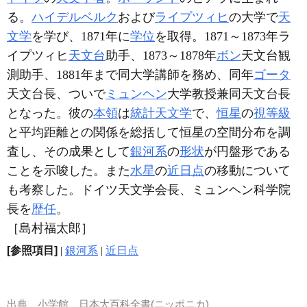
る。
ハイデルベルク
および
ライプツィヒ
の大学で
天
文学
を学び、1871年に
学位
を取得。1871～1873年ラ
イプツィヒ
天文台
助手、1873～1878年
ボン
天文台観
測助手、1881年まで同大学講師を務め、同年
ゴータ
天文台長、ついで
ミュンヘン
大学教授兼同天文台長
となった。彼の
本領
は
統計天文学
で、
恒星
の
視等級
と平均距離との関係を総括して恒星の空間分布を調
査し、その成果として
銀河系
の
形状
が円盤形である
ことを示唆した。また
水星
の
近日点
の移動について
も考察した。ドイツ天文学会長、ミュンヘン科学院
長を
歴任
。
［島村福太郎］
[参照項目]
|
銀河系
|
近日点
出典
小学館 日本大百科全書(ニッポニカ)