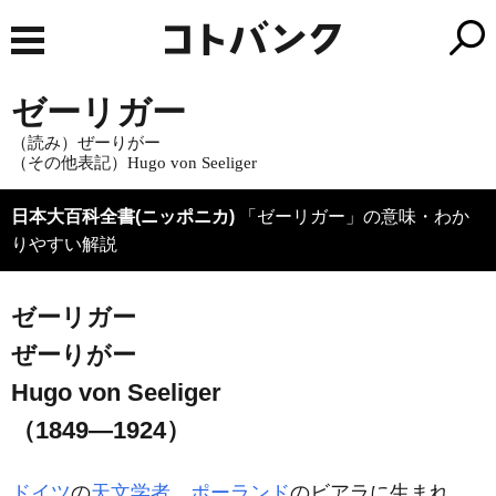
ゼーリガー
（読み）ぜーりがー
（その他表記）Hugo von Seeliger
日本大百科全書(ニッポニカ)
「ゼーリガー」の意味・わか
りやすい解説
ゼーリガー
ぜーりがー
Hugo von Seeliger
（1849―1924）
ドイツ
の
天文学者
。
ポーランド
のビアラに生まれ