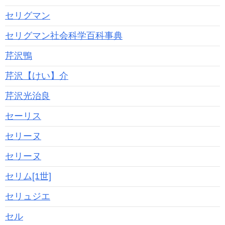
セリグマン
セリグマン社会科学百科事典
芹沢鴨
芹沢【けい】介
芹沢光治良
セーリス
セリーヌ
セリーヌ
セリム[1世]
セリュジエ
セル