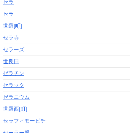
セラ
セラ
世羅[町]
セラ寺
セラーズ
世良田
ゼラチン
セラック
ゼラニウム
世羅西[町]
セラフィモービチ
セーラー服