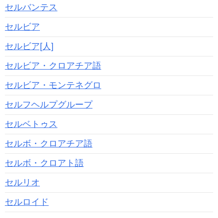
セルバンテス
セルビア
セルビア[人]
セルビア・クロアチア語
セルビア・モンテネグロ
セルフヘルプグループ
セルベトゥス
セルボ・クロアチア語
セルボ・クロアト語
セルリオ
セルロイド