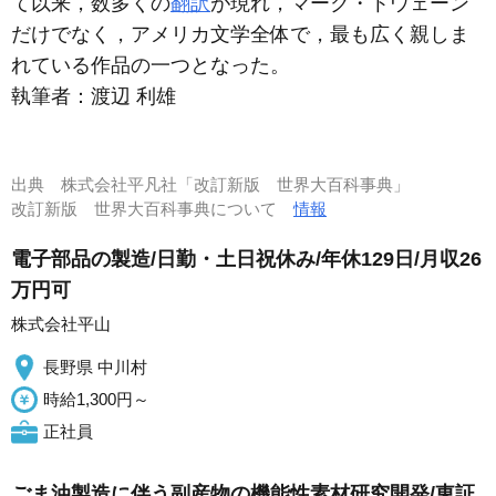
て以来，数多くの
翻訳
が現れ，マーク・トウェーン
だけでなく，アメリカ文学全体で，最も広く親しま
れている作品の一つとなった。
執筆者：
渡辺 利雄
出典
株式会社平凡社「改訂新版 世界大百科事典」
改訂新版 世界大百科事典について
情報
電子部品の製造/日勤・土日祝休み/年休129日/月収26
万円可
株式会社平山
長野県 中川村
時給1,300円～
正社員
ごま油製造に伴う副産物の機能性素材研究開発/東証