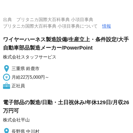
出典
ブリタニカ国際大百科事典 小項目事典
ブリタニカ国際大百科事典 小項目事典について
情報
ワイヤーハーネス製造設備/生産立上・条件設定/大手
自動車部品製造メーカー/PowerPoint
株式会社スタッフサービス
三重県 鈴鹿市
月給22万5,000円～
正社員
電子部品の製造/日勤・土日祝休み/年休129日/月収26
万円可
株式会社平山
長野県 中川村