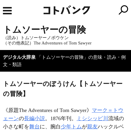
トムソーヤーの冒険
（読み）トムソーヤーノボウケン
（その他表記）The Adventures of Tom Sawyer
デジタル大辞泉
「トムソーヤーの冒険」の意味・読み・例
文・類語
トムソーヤーのぼうけん【トムソーヤー
の冒険】
《原題
The Adventures of Tom Sawyer
》
マーク＝トウ
ェーン
の
長編小説
。1876年刊。
ミシシッピ川
流域の
小さな町を
舞台
に、腕白
少年
トム
が
親友
ハックルベ