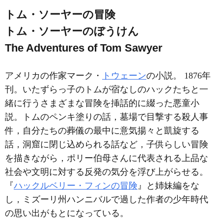
トム・ソーヤーの冒険
トム・ソーヤーのぼうけん
The Adventures of Tom Sawyer
アメリカの作家マーク・
トウェーン
の小説。 1876年
刊。いたずらっ子のトムが宿なしのハックたちと一
緒に行うさまざまな冒険を挿話的に綴った悪童小
説。トムのペンキ塗りの話，墓場で目撃する殺人事
件，自分たちの葬儀の最中に意気揚々と凱旋する
話，洞窟に閉じ込められる話など，子供らしい冒険
を描きながら，ポリー伯母さんに代表される上品な
社会や文明に対する反発の気分を浮び上がらせる。
『
ハックルベリー・フィンの冒険
』と姉妹編をな
し，ミズーリ州ハンニバルで過した作者の少年時代
の思い出がもとになっている。