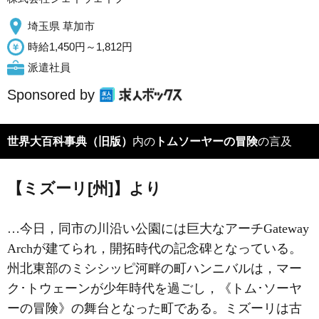
埼玉県 草加市
時給1,450円～1,812円
派遣社員
Sponsored by
世界大百科事典（旧版）
内の
トムソーヤーの冒険
の言及
【ミズーリ[州]】より
…今日，同市の川沿い公園には巨大なアーチGateway
Archが建てられ，開拓時代の記念碑となっている。
州北東部のミシシッピ河畔の町ハンニバルは，マー
ク･トウェーンが少年時代を過ごし，《トム･ソーヤ
ーの冒険》の舞台となった町である。ミズーリは古