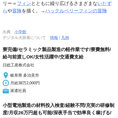
リー＝
フィン
とともに繰り広げるさまざまな
いたず
ら
や
冒険
を描く。→
ハックルベリーフィンの冒険
出典
小学館
デジタル大辞泉について
情報
|
凡例
寮完備/セラミック製品製造の軽作業です/寮費無料/
給与前渡しOK/女性活躍中/交通費支給
日総工産株式会社
岐阜県 多治見市
月給38万2,000円
派遣社員
小型電池製造の材料投入検査/経験不問/充実の研修制
度/月収26万円超も可能/深夜手当で効率良く稼げる/