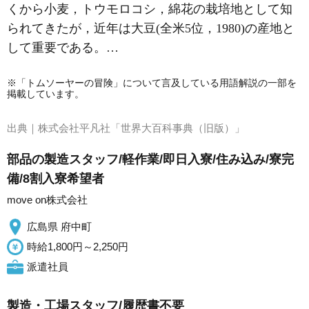
くから小麦，トウモロコシ，綿花の栽培地として知
られてきたが，近年は大豆(全米5位，1980)の産地と
して重要である。…
※「トムソーヤーの冒険」について言及している用語解説の一部を
掲載しています。
出典｜
株式会社平凡社「世界大百科事典（旧版）」
部品の製造スタッフ/軽作業/即日入寮/住み込み/寮完
備/8割入寮希望者
move on株式会社
広島県 府中町
時給1,800円～2,250円
派遣社員
製造・工場スタッフ/履歴書不要