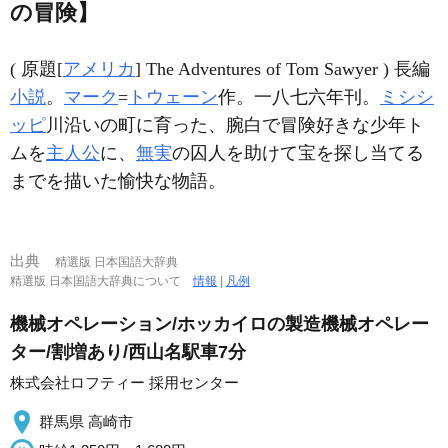
の冒険】
( 原題[
アメリカ
] The Adventures of Tom Sawyer ) 長編
小説
。
マーク
=
トウェーン
作。一八七六年刊。
ミシシ
ッピ
川沿いの町に育った、腕白で冒険好きな少年ト
ムを
主人公
に、
無実
の囚人を助けて宝を探し当てる
までを描いた愉快な物語。
出典
精選版 日本国語大辞典
精選版 日本国語大辞典について
情報
|
凡例
機械オペレーション/ホッカイロの製造機械オペレー
ター/割増あり/西山名駅車7分
株式会社ロフティー 採用センター
群馬県 高崎市