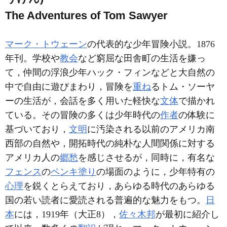
The Adventures of Tom Sawyer
マーク・トウェーン
の代表的な少年冒険小説。1876
年刊。学校や
教会
など窮屈な田舎町の生活を嫌っ
て，仲間の浮浪少年ハック・フィンなどと大自然の
中で自由に遊びまわり，冒険を
重ね
るトム・ソーヤ
ーの生活が，会話を多く用いた軽快な
文体
で描かれ
ている。その冒険の多くは少年時代の
作者
の体験に
基づいており，
文明
に汚染される以前のアメリカ南
西部の自然や，開拓時代の純朴な人間関係に対する
アメリカ人の
郷愁
を感じさせるが，同時に，有名な
フェンス
の
ペンキ塗り
の場面のように，少年特有の
心理
を鋭くとらえており，あらゆる時代のあらゆる
国の若い読者に愛読される普遍的な魅力をもつ。
日
本
には，1919年（大正8），
佐々木邦
が最初に紹介し