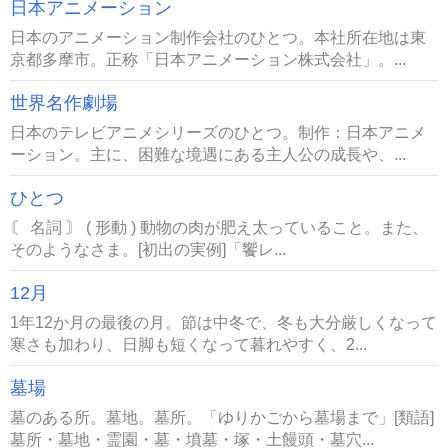
日本アニメーション
日本のアニメーション制作会社のひとつ。本社所在地は東
京都多摩市。正称「日本アニメーション株式会社」。...
世界名作劇場
日本のテレビアニメシリーズのひとつ。制作：日本アニメ
ーション。主に、困難な境遇にある主人公の成長や、...
ひとつ
〘 名詞 〙 ( 形動 ) 動物の肉が肥え太っていること。また、
そのようなさま。[初出の実例]「饗レ...
12月
1年12か月の最後の月。節は中冬で、冬も大分厳しくなって
寒さも加わり、日脚も短くなって暮れやすく、2...
墓場
墓のある所。墓地。墓所。「ゆりかごから墓場まで」[類語]
墓所・墓地・霊園・墓・墳墓・塚・土饅頭・墓穴...