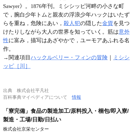
Sawyer》。1876年刊。ミシシッピ河畔の小さな町
で，腕白少年トムと親友の浮浪少年ハックはいたず
らを重ね，危険にあい，
殺人犯
の隠した
金貨
を見つ
けたりしながら大人の世界を知っていく。筋は
意外
性
に富み，描写はあざやかで，ユーモアあふれる名
作。
→関連項目
ハックルベリー・フィンの冒険
｜
ミシシ
ッピ［川］
出典
株式会社平凡社
百科事典マイペディアについて
情報
「寮完備」食品の製造加工/原料投入・梱包/即入寮/
製造・工場/日勤/日払い
株式会社京栄センター