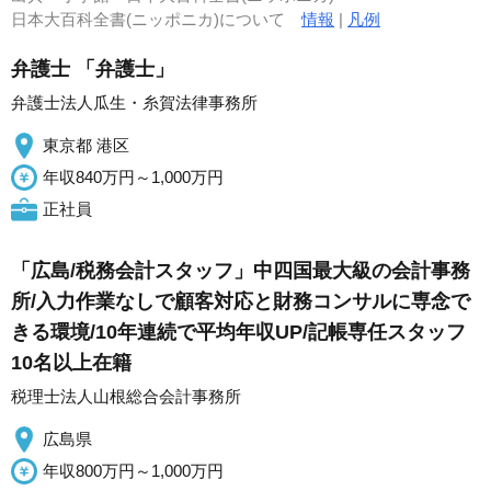
日本大百科全書(ニッポニカ)について
情報
|
凡例
弁護士 「弁護士」
弁護士法人瓜生・糸賀法律事務所
東京都 港区
年収840万円～1,000万円
正社員
「広島/税務会計スタッフ」中四国最大級の会計事務
所/入力作業なしで顧客対応と財務コンサルに専念で
きる環境/10年連続で平均年収UP/記帳専任スタッフ
10名以上在籍
税理士法人山根総合会計事務所
広島県
年収800万円～1,000万円