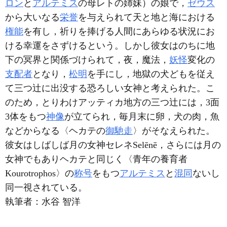
ロン
と
アルテミス
の母レトの姉妹）の娘で，
ゼウス
から大いなる
栄誉
を与えられて天と地と海における
権能
を有し，祈りを捧げる人間にあらゆる状況にお
ける幸運をさずけるという。しかし彼女はのちに地
下の冥界と関係づけられて，夜，魔法，
妖怪
変化の
支配者
となり，
松明
を手にし，地獄の犬どもを従え
て三つ辻に出没する恐ろしい女神と考えられた。こ
のため，とりわけアッティカ地方の三つ辻には，3面
3体をもつ
神像
が立てられ，毎月末に卵，犬の肉，魚
などからなる〈ヘカテの
御馳走
〉がそなえられた。
彼女はしばしば月の女神セレネSelēnē，さらには月の
女神でもありヘカテと同じく〈青年の養育者
Kourotrophos〉の
称号
をもつ
アルテミス
と
混同
ないし
同一視されている。
執筆者：
水谷 智洋