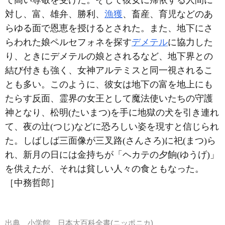
で高い尊敬を受けた。そして彼女に帰依する人間に
対し、富、雄弁、勝利、
漁獲
、畜産、育児などのあ
らゆる面で恩恵を授けるとされた。また、地下にさ
らわれた娘ペルセフォネを探す
デメテル
に協力した
り、ときにデメテルの娘とされるなど、地下界との
結び付きも強く、女神アルテミスと同一視されるこ
とも多い。このように、彼女は地下の富を地上にも
たらす反面、霊界の女王として魔法使いたちの守護
神となり、松明(たいまつ)を手に地獄の犬を引き連れ
て、夜の辻(つじ)などに恐ろしい姿を現すと信じられ
た。しばしば三面像が三叉路(さんさろ)に祀(まつ)ら
れ、新月の日には金持ちが「ヘカテの夕餉(ゆうげ)」
を供えたが、それは貧しい人々の食ともなった。
［中務哲郎］
出典
小学館 日本大百科全書(ニッポニカ)