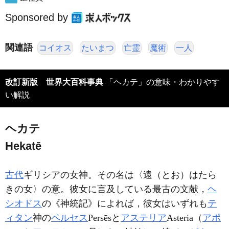
Sponsored by
関連語
コイオス
たいまつ
亡霊
魔術
一人
改訂新版 世界大百科事典
「ヘカテ」の意味・わかりやす
い解説
ヘカテ
Hekatē
古代
ギリシアの女神。その名は〈遠（とお）はたら
きの女〉の意。彼女に言及している最古の文献，
ヘ
シオドス
の《神統記》によれば，彼女はいずれも
テ
ィタン
神の
ペルセス
Persēsと
アステリア
Asteria（
アポ