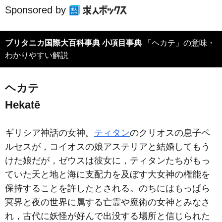
Sponsored by
ブリタニカ国際大百科事典 小項目事典
「ヘカテ」の意味・
わかりやすい解説
ヘカテ
Hekatē
ギリシア神話の女神。
ティタン
のクリオスの息子ペ
ルセスが，コイオスの娘アステリアと結婚してもう
けた娘だが，ゼウスは彼女に，ティタンたちがもっ
ていた天と地と海に支配力を及ぼす大女神の権能を
保持することを許したとされる。のちにはもっぱら
冥界と夜の世界に属する亡霊や魔術の女神とみなさ
れ，古代に妖怪が好んで出没する場所と信じられた