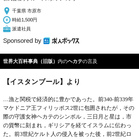
千葉県 市原市
時給1,500円
派遣社員
Sponsored by
世界大百科事典（旧版）
内の
ヘカテ
の言及
【イスタンブール】より
…漁と関税で経済的に豊かであった。前340‐前339年
マケドニア王フィリッポス2世に包囲されたが，その
際の守護女神ヘカテのシンボル，三日月と星は，市
の貨幣に刻まれ，ギリシアを経てイスラムに伝わっ
た。前3世紀ケルト人の侵入を被った後，前2世紀ロ