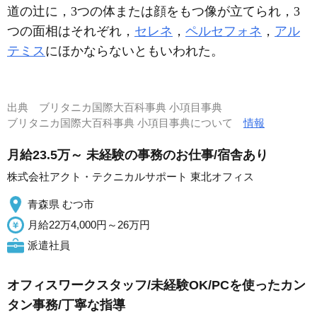
道の辻に，3つの体または顔をもつ像が立てられ，3
つの面相はそれぞれ，
セレネ
，
ペルセフォネ
，
アル
テミス
にほかならないともいわれた。
出典
ブリタニカ国際大百科事典 小項目事典
ブリタニカ国際大百科事典 小項目事典について
情報
月給23.5万～ 未経験の事務のお仕事/宿舎あり
株式会社アクト・テクニカルサポート 東北オフィス
青森県 むつ市
月給22万4,000円～26万円
派遣社員
オフィスワークスタッフ/未経験OK/PCを使ったカン
タン事務/丁寧な指導