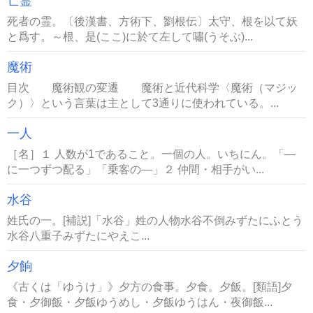
亡霊
死者の霊。〔後漢書、方術下、劉根伝〕太守、根を以て妖
と爲す。～根、是(ここ)に於て左して嘯(うそぶ)...
魔術
目次 魔術観の変遷 魔術と近代科学〈魔術（マジッ
ク）〉という言葉は主として3通りに使われている。...
一人
［名］１ 人数が1であること。一個の人。いちにん。「―
に一つずつ配る」「乗客の―」２ 仲間・相手がい...
水谷
姓氏の一。[補説]「水谷」姓の人物水谷不倒みずたにふとう
水谷八重子みずたにやえこ...
夕餉
《古くは「ゆうけ」》夕方の食事。夕食。夕飯。[類語]夕
食・夕御飯・夕飯ゆうめし・夕飯ゆうはん・夜御飯...