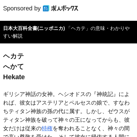
Sponsored by
日本大百科全書(ニッポニカ)
「ヘカテ」の意味・わかりや
すい解説
ヘカテ
へかて
Hekate
ギリシア神話の女神。ヘシオドスの『神統記』によ
れば、彼女はアステリアとペルセスの娘で、すなわ
ちティタン神族の孫の代に属す。しかし、ゼウスが
ティタン神族を破って神々の王になってからも、彼
女だけは従来の
特権
を奪われることなく、神々の間