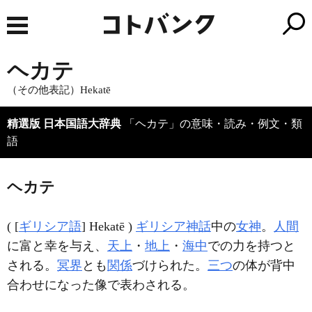
ヘカテ
（その他表記）Hekatē
精選版 日本国語大辞典
「ヘカテ」の意味・読み・例文・類
語
ヘカテ
( [
ギリシア語
] Hekatē )
ギリシア神話
中の
女神
。
人間
に富と幸を与え、
天上
・
地上
・
海中
での力を持つと
される。
冥界
とも
関係
づけられた。
三つ
の体が背中
合わせになった像で表わされる。