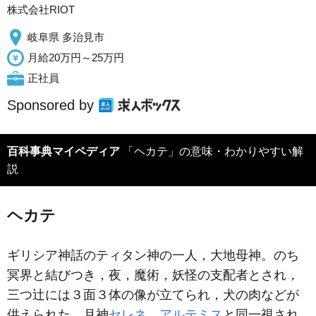
株式会社RIOT
岐阜県 多治見市
月給20万円～25万円
正社員
Sponsored by
百科事典マイペディア
「ヘカテ」の意味・わかりやすい解
説
ヘカテ
ギリシア神話のティタン神の一人，大地母神。のち
冥界と結びつき，夜，魔術，妖怪の支配者とされ，
三つ辻には３面３体の像が立てられ，犬の肉などが
供えられた。月神
セレネ
，
アルテミス
と同一視され