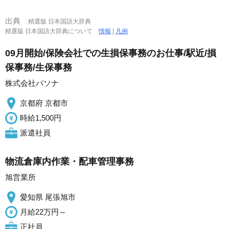
出典
精選版 日本国語大辞典
精選版 日本国語大辞典について
情報
|
凡例
09月開始/保険会社での生損保事務のお仕事/駅近/損
保事務/生保事務
株式会社パソナ
京都府 京都市
時給1,500円
派遣社員
物流倉庫内作業・配車管理事務
旭営業所
愛知県 尾張旭市
月給22万円～
正社員