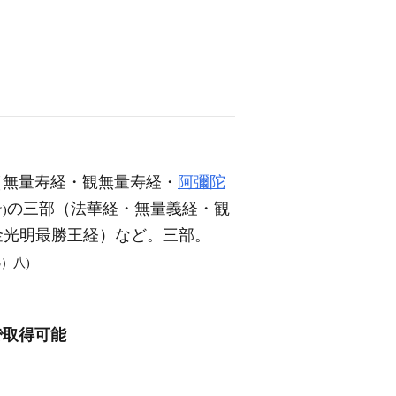
（無量寿経・観無量寿経・
阿彌陀
の三部（法華経・無量義経・観
)
金光明最勝王経）など。三部。
3）八)
で取得可能