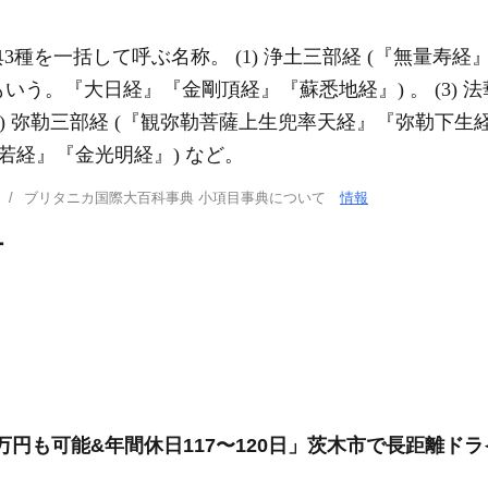
種を一括して呼ぶ名称。 (1) 浄土三部経 (『無量寿経
ともいう。『大日経』『金剛頂経』『蘇悉地経』) 。 (3) 
4) 弥勒三部経 (『観弥勒菩薩上生兜率天経』『弥勒下生経』
若経』『金光明経』) など。
ブリタニカ国際大百科事典 小項目事典について
情報
ー
万円も可能&年間休日117〜120日」茨木市で長距離ド