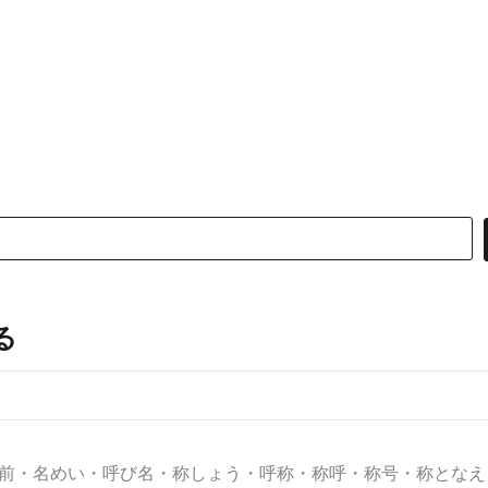
る
名前・名めい・呼び名・称しょう・呼称・称呼・称号・称となえ・名