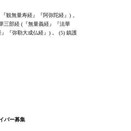
』『観無量寿経』『阿弥陀経』) 。
法華三部経 (『無量義経』『法華
『弥勒大成仏経』) 。 (5) 鎮護
ライバー募集