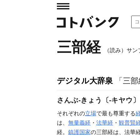
三部経
（読み）サン
デジタル大辞泉
「三部
さんぶ‐きょう〔‐キヤウ
それぞれの
立場
で最も尊重する
は、
無量義経
・
法華経
・
観普賢
経。
鎮護国家
の三部経は、法華