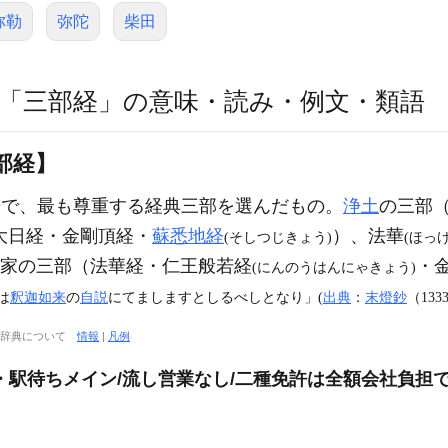
弥勒
弥陀
柴田
「三部経」の意味・読み・例文・類語
部経】
場で、最も尊重する経典三部を選んだもの。
浄土
の三部
大日経・金剛頂経・
蘇悉地経
）、法華
(そしつじきょう)
(ほっけ
家の三部（法華経・仁王般若経
・
(にんのうはんにゃきょう)
は
釈迦如来
の
自説
にてましますとしるべしとなり」(
出典
：
末燈鈔
（133
大辞典について
情報
|
凡例
・駅待ちメイン/流し営業なし/二種免許は全額会社負担