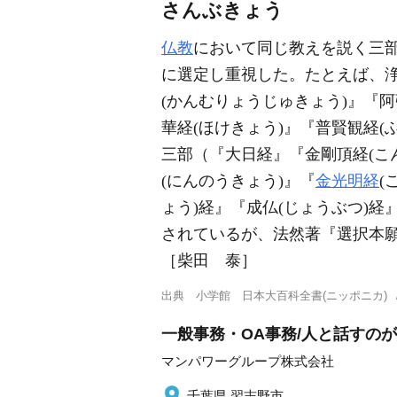
さんぶきょう
仏教
において同じ教えを説く三
に選定し重視した。たとえば、浄
(かんむりょうじゅきょう)』『阿
華経(ほけきょう)』『普賢観経(
三部（『大日経』『金剛頂経(こ
(にんのうきょう)』『
金光明経
(
ょう)経』『成仏(じょうぶつ)
されているが、法然著『選択本願
［柴田 泰］
出典
小学館 日本大百科全書(ニッポニカ)
一般事務・OA事務/人と話すの
マンパワーグループ株式会社
千葉県 習志野市