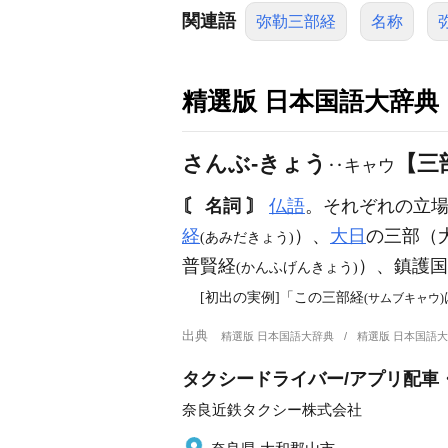
関連語
弥勒三部経
名称
精選版 日本国語大辞典
さんぶ‐きょう
【三
‥キャウ
〘 名詞 〙
仏語
。それぞれの立
経
）、
大日
の三部（
(あみだきょう)
普賢経
）、鎮護国
(かんふげんきょう)
[初出の実例]「この三部経
(サムブキャウ)
出典
精選版 日本国語大辞典
精選版 日本国語
タクシードライバー/アプリ配車
奈良近鉄タクシー株式会社