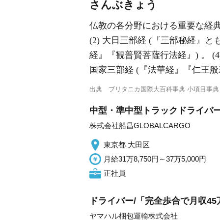
さんぶきょう
仏教の各分野における重要な経典3
(2) 大日三部経 (『三部秘経』
経』『観普賢菩薩行法経』) 。 (
国家三部経 (『法華経』『仁王般
出典
ブリタニカ国際大百科事典 小項目事典
中型・準中型トラックドライバ
株式会社船昌GLOBALCARGO
東京都 大田区
月給31万8,750円～37万5,000円
正社員
ドライバー/「完全歩合で月収45
ヤマハル梱包運輸株式会社