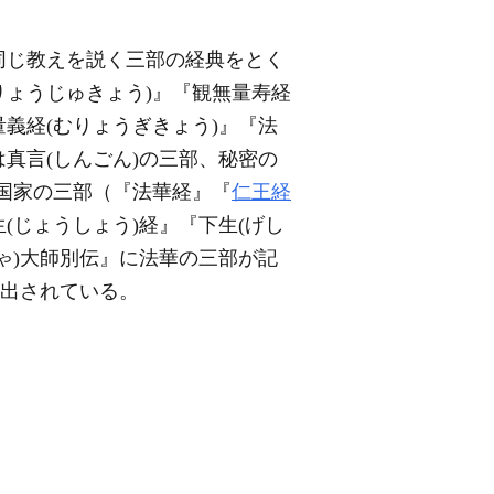
同じ教えを説く三部の経典をとく
りょうじゅきょう)』『観無量寿経
量義経(むりょうぎきょう)』『法
は真言(しんごん)の三部、秘密の
護国家の三部（『法華経』『
仁王経
(じょうしょう)経』『下生(げし
ゃ)大師別伝』に法華の三部が記
て出されている。