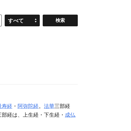
すべて
量寿経
・
阿弥陀経
。
法華
三部経
三部経は、上生経・下生経・
成仏