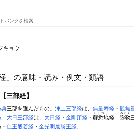
ブキョウ
経」の意味・読み・例文・類語
〕【三部経】
経典
三部を選んだもの。
浄土三部経
は、
無量寿経
・
観無
そしつじ
みろく
経
。
大日三部経
は、
大日経
・
金剛頂経
・
蘇悉地
経。
弥勒
経・
仁王般若経
・
金光明最勝王経
。