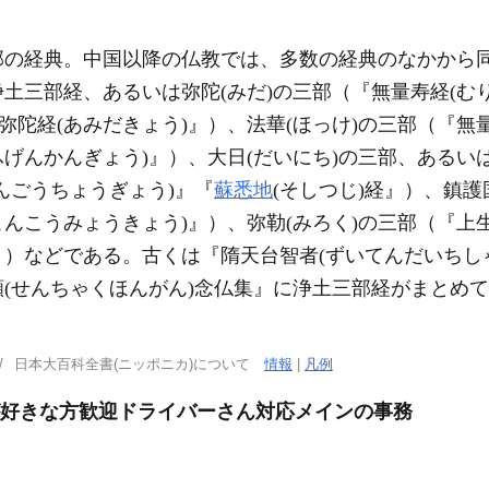
部の経典。中国以降の仏教では、多数の経典のなかから
土三部経、あるいは弥陀(みだ)の三部（『無量寿経(む
弥陀経(あみだきょう)』）、法華(ほっけ)の三部（『無
ふげんかんぎょう)』）、大日(だいにち)の三部、あるい
んごうちょうぎょう)』『
蘇悉地
(そしつじ)経』）、鎮
こんこうみょうきょう)』）、弥勒(みろく)の三部（『上生
経』）などである。古くは『隋天台智者(ずいてんだいちし
(せんちゃくほんがん)念仏集』に浄土三部経がまとめ
日本大百科全書(ニッポニカ)について
情報
|
凡例
が好きな方歓迎ドライバーさん対応メインの事務