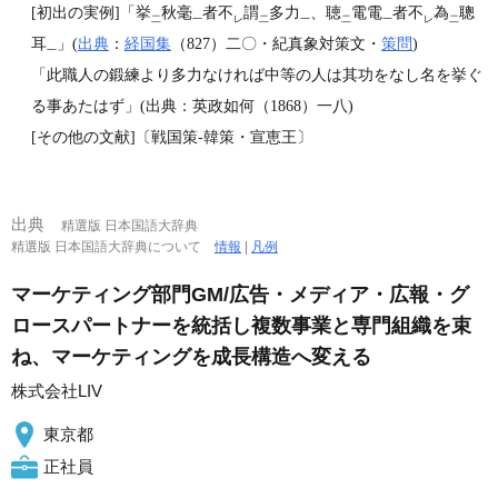
[初出の実例]「挙
秋毫
者不
謂
多力
、聴
電電
者不
為
聰
二
一
レ
二
一
二
一
レ
二
耳
」(
出典
：
経国集
（827）二〇・紀真象対策文・
策問
)
一
「此職人の鍛練より多力なければ中等の人は其功をなし名を挙ぐ
る事あたはず」(出典：英政如何（1868）一八)
[その他の文献]〔戦国策‐韓策・宣恵王〕
出典
精選版 日本国語大辞典
精選版 日本国語大辞典について
情報
|
凡例
マーケティング部門GM/広告・メディア・広報・グ
ロースパートナーを統括し複数事業と専門組織を束
ね、マーケティングを成長構造へ変える
株式会社LIV
東京都
正社員