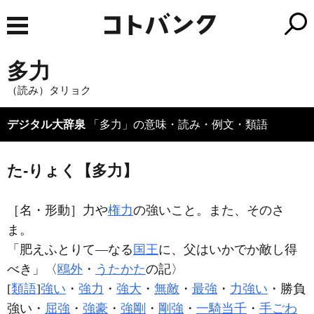
多力
（読み）タリョク
デジタル大辞泉
「多力」の意味・読み・例文・類語
た‐りょく【多力】
［名・形動］
力や
権力
の強いこと。また、そのさ
ま。
「肥えふとりて―なる
国王
に、父はいかでか敵し得
べき」〈
鴎外
・
うたかた
の記〉
[
類語
]
強い
・
強力
・
強大
・
無敵
・
最強
・
力強い
・勝負
強い・
屈強
・
強豪
・
強剛
・
剛強
・
一騎当千
・
手ごわ