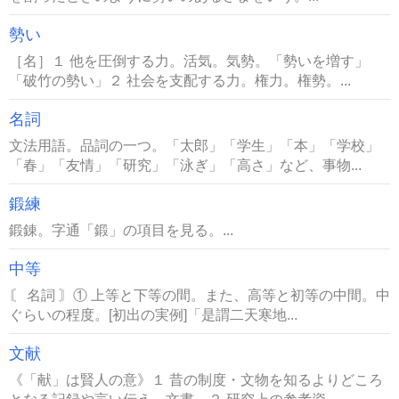
勢い
［名］１ 他を圧倒する力。活気。気勢。「勢いを増す」
「破竹の勢い」２ 社会を支配する力。権力。権勢。...
名詞
文法用語。品詞の一つ。「太郎」「学生」「本」「学校」
「春」「友情」「研究」「泳ぎ」「高さ」など、事物...
鍛練
鍛錬。字通「鍛」の項目を見る。...
中等
〘 名詞 〙① 上等と下等の間。また、高等と初等の中間。中
ぐらいの程度。[初出の実例]「是謂二天寒地...
文献
《「献」は賢人の意》１ 昔の制度・文物を知るよりどころ
となる記録や言い伝え。文書。２ 研究上の参考資...