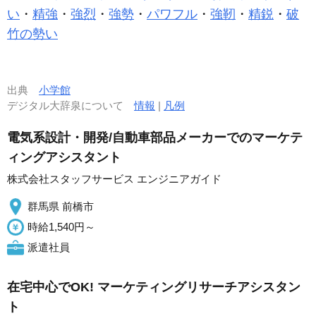
い
・
精強
・
強烈
・
強勢
・
パワフル
・
強靭
・
精鋭
・
破
竹の勢い
出典
小学館
デジタル大辞泉について
情報
|
凡例
電気系設計・開発/自動車部品メーカーでのマーケテ
ィングアシスタント
株式会社スタッフサービス エンジニアガイド
群馬県 前橋市
時給1,540円～
派遣社員
在宅中心でOK! マーケティングリサーチアシスタン
ト