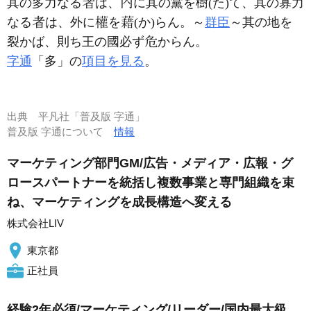
其の多力なる
は、
に其の黨を樹(た)て、其の寡力
なる
は、外に
を
(か)らん。～
群臣
～其の地を
裂かば、則ち王の國必ず
からん。
字通
「多」の
項目を見る
。
出典
平凡社「普及版 字通」
普及版 字通について
情報
マーケティング部門GM/広告・メディア・広報・グ
ロースパートナーを統括し複数事業と専門組織を束
ね、マーケティングを成長構造へ変える
株式会社LIV
東京都
正社員
経験2年必須/マーケティング/リーダー/国内最大級