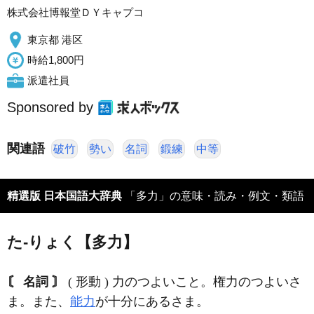
株式会社博報堂ＤＹキャプコ
東京都 港区
時給1,800円
派遣社員
Sponsored by
関連語
破竹
勢い
名詞
鍛練
中等
精選版 日本国語大辞典
「多力」の意味・読み・例文・類語
た‐りょく【多力】
〘 名詞 〙
( 形動 ) 力のつよいこと。権力のつよいさ
ま。また、
能力
が十分にあるさま。