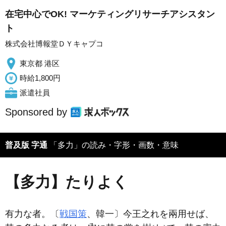
在宅中心でOK! マーケティングリサーチアシスタン
ト
株式会社博報堂ＤＹキャプコ
東京都 港区
時給1,800円
派遣社員
Sponsored by
普及版 字通
「多力」の読み・字形・画数・意味
【多力】たりよく
有力な者。〔
戦国策
、韓一〕今王之れを兩用せば、