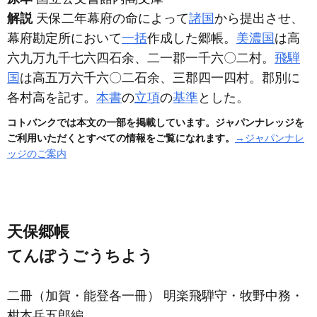
解説
天保二年幕府の命によって
諸国
から提出させ、
幕府勘定所において
一括
作成した郷帳。
美濃国
は高
六九万九千七六四石余、二一郡一千六〇二村。
飛騨
国
は高五万六千六〇二石余、三郡四一四村。郡別に
各村高を記す。
本書
の
立項
の
基準
とした。
コトバンクでは本文の一部を掲載しています。ジャパンナレッジを
ご利用いただくとすべての情報をご覧になれます。
→ジャパンナレ
ッジのご案内
天保郷帳
てんぽうごうちよう
二冊
（加賀・能登各一冊）
明楽飛騨守・牧野中務・
柑本兵五郎編