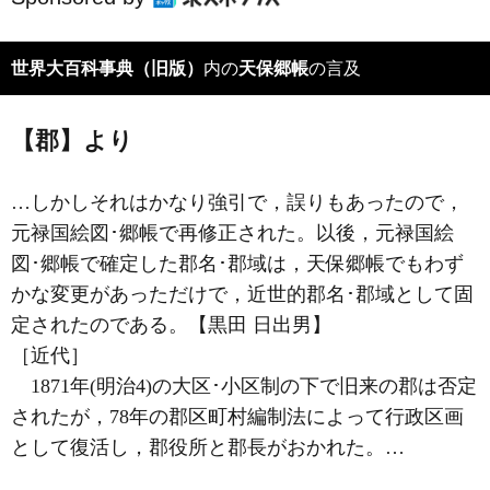
世界大百科事典（旧版）
内の
天保郷帳
の言及
【郡】より
…しかしそれはかなり強引で，誤りもあったので，
元禄国絵図･郷帳で再修正された。以後，元禄国絵
図･郷帳で確定した郡名･郡域は，天保郷帳でもわず
かな変更があっただけで，近世的郡名･郡域として固
定されたのである。【黒田 日出男】
［近代］
1871年(明治4)の
大区･小区
制の下で旧来の郡は否定
されたが，78年の郡区町村編制法によって行政区画
として復活し，郡役所と
郡長
がおかれた。…