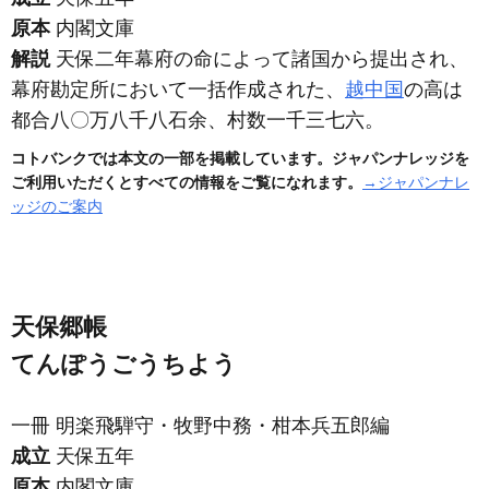
原本
内閣文庫
解説
天保二年幕府の命によって諸国から提出され、
幕府勘定所において一括作成された、
越中国
の高は
都合八〇万八千八石余、村数一千三七六。
コトバンクでは本文の一部を掲載しています。ジャパンナレッジを
ご利用いただくとすべての情報をご覧になれます。
→ジャパンナレ
ッジのご案内
天保郷帳
てんぽうごうちよう
一冊 明楽飛騨守・牧野中務・柑本兵五郎編
成立
天保五年
原本
内閣文庫