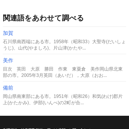
関連語をあわせて調べる
加賀
石川県南西端にある市。1958年（昭和33）大聖寺(だいしょ
うじ)、山代(やましろ)、片山津(かたや...
美作
目次 英田 大原 勝田 作東 東粟倉 美作岡山県北東
部の市。2005年3月英田（あいだ），大原（おお...
備前
岡山県南東部にある市。1951年（昭和26）和気(わけ)郡片
上(かたかみ)、伊部(いんべ)の2町が合...