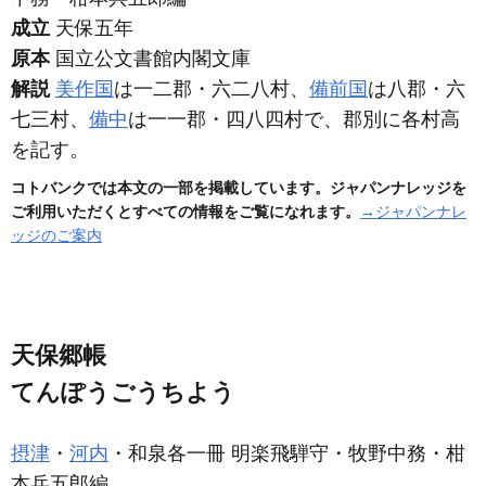
成立
天保五年
原本
国立公文書館内閣文庫
解説
美作国
は一二郡・六二八村、
備前国
は八郡・六
七三村、
備中
は一一郡・四八四村で、郡別に各村高
を記す。
コトバンクでは本文の一部を掲載しています。ジャパンナレッジを
ご利用いただくとすべての情報をご覧になれます。
→ジャパンナレ
ッジのご案内
天保郷帳
てんぽうごうちよう
摂津
・
河内
・和泉各一冊 明楽飛騨守・牧野中務・柑
本兵五郎編