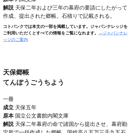
解説
天保二年および三年の幕府の要請にしたがって
作成、提出された郷帳。石積りで記載される。
コトバンクでは本文の一部を掲載しています。ジャパンナレッジを
ご利用いただくとすべての情報をご覧になれます。
→ジャパンナレ
ッジのご案内
天保郷帳
てんぽうごうちよう
一冊
成立
天保五年
原本
国立公文書館内閣文庫
解説
天保二年幕府の命で諸国から提出させ、幕府勘
定所で一括作成した郷帳。国総高八五万三千九五石