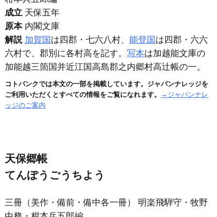
成立
天保五年
原本
内閣文庫
解説
加賀国
は四郡・七六八村、
能登国
は四郡・六六
六村で、郡別に各村高を記す。
写本
は加越能文庫の
加能越三箇国并近江国高島郡之内郷村高辻帳の一。
コトバンクでは本文の一部を掲載しています。ジャパンナレッジを
ご利用いただくとすべての情報をご覧になれます。
→ジャパンナレ
ッジのご案内
天保郷帳
てんぽうごうちよう
三冊
（美作・備前・備中各一冊）
明楽飛騨守・牧野
中務・柑本兵五郎編