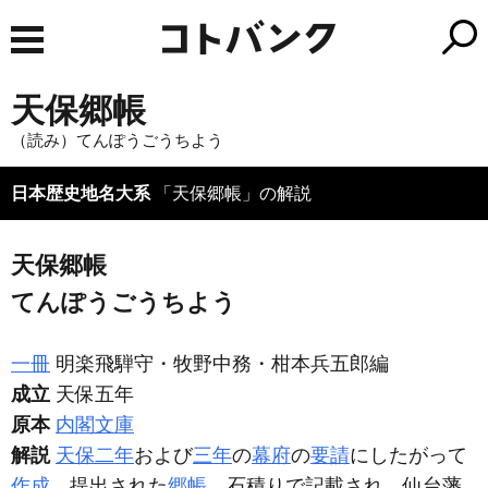
天保郷帳
（読み）てんぽうごうちよう
日本歴史地名大系
「天保郷帳」の解説
天保郷帳
てんぽうごうちよう
一冊
明楽飛騨守・牧野中務・柑本兵五郎編
成立
天保五年
原本
内閣文庫
解説
天保二年
および
三年
の
幕府
の
要請
にしたがって
作成
、提出された
郷帳
。石積りで記載され、仙台藩