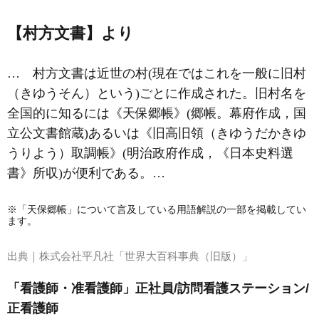
【村方文書】より
… 村方文書は近世の村(現在ではこれを一般に旧村
（きゆうそん）という)ごとに作成された。旧村名を
全国的に知るには《天保郷帳》(
郷帳
。幕府作成，国
立公文書館蔵)あるいは《旧高旧領（きゆうだかきゆ
うりよう）取調帳》(明治政府作成，《日本史料選
書》所収)が便利である。…
※「天保郷帳」について言及している用語解説の一部を掲載してい
ます。
出典｜
株式会社平凡社「世界大百科事典（旧版）」
「看護師・准看護師」正社員/訪問看護ステーション/
正看護師