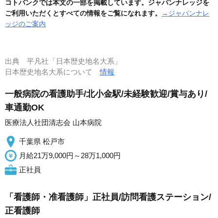
コトバンクでは本文の一部を掲載しています。ジャパンナレッジを
ご利用いただくとすべての情報をご覧になれます。
→ジャパンナレ
ッジのご案内
出典
平凡社「日本歴史地名大系」
日本歴史地名大系について
情報
一般病院の看護助手/北小金駅/未経験歓迎/賞与あり/
車通勤OK
医療法人社団清志会 山本病院
千葉県 松戸市
月給21万9,000円～28万1,000円
正社員
「看護師・准看護師」正社員/訪問看護ステーション/
正看護師