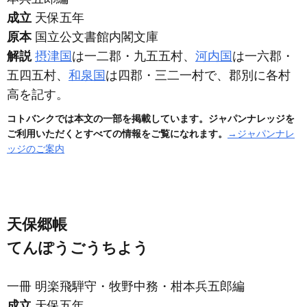
成立
天保五年
原本
国立公文書館内閣文庫
解説
摂津国
は一二郡・九五五村、
河内国
は一六郡・
五四五村、
和泉国
は四郡・三二一村で、郡別に各村
高を記す。
コトバンクでは本文の一部を掲載しています。ジャパンナレッジを
ご利用いただくとすべての情報をご覧になれます。
→ジャパンナレ
ッジのご案内
天保郷帳
てんぽうごうちよう
一冊 明楽飛騨守・牧野中務・柑本兵五郎編
成立
天保五年