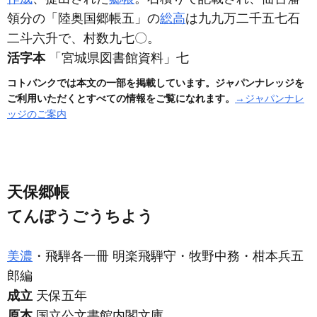
領分の「陸奥国郷帳五」の
総高
は九九万二千五七石
二斗六升で、村数九七〇。
活字本
「宮城県図書館資料」七
コトバンクでは本文の一部を掲載しています。ジャパンナレッジを
ご利用いただくとすべての情報をご覧になれます。
→ジャパンナレ
ッジのご案内
天保郷帳
てんぽうごうちよう
美濃
・飛騨各一冊 明楽飛騨守・牧野中務・柑本兵五
郎編
成立
天保五年
原本
国立公文書館内閣文庫