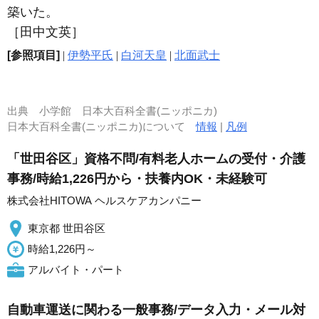
築いた。
［田中文英］
[参照項目]
|
伊勢平氏
|
白河天皇
|
北面武士
出典
小学館 日本大百科全書(ニッポニカ)
日本大百科全書(ニッポニカ)について
情報
|
凡例
「世田谷区」資格不問/有料老人ホームの受付・介護
事務/時給1,226円から・扶養内OK・未経験可
株式会社HITOWA ヘルスケアカンパニー
東京都 世田谷区
時給1,226円～
アルバイト・パート
自動車運送に関わる一般事務/データ入力・メール対