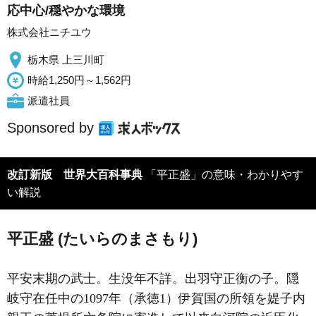
応中心/穏やかな環境
株式会社ニチユウ
栃木県 上三川町
時給1,250円～1,562円
派遣社員
Sponsored by
改訂新版 世界大百科事典
「平正盛」の意味・わかりやす
い解説
平正盛 (たいらのまさもり)
平安末期の武士。生没年不詳。出羽守正衡の子。隠
岐守在任中の1097年（承徳1）伊賀国の所領を媞子内