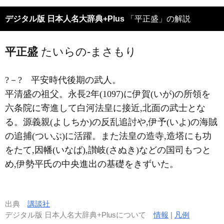
デジタル版 日本人名大辞典+Plus
「平正盛」の解説
平正盛
たいらの-まさもり
?－?
平安時代後期の武人。
平清盛の祖父。永長2年(1097)に伊賀(いが)の所領を
六条院に寄進して白河法皇に接近,北面の武士とな
る。源義親(よしちか)の反乱追討や,伊予(いよ)の海賊
の追捕(ついぶ)に活躍。また法皇の造寺,造塔にも功
をたて,因幡(いなば),讃岐(さぬき)などの国司もつと
め,伊勢平氏の中央進出の基礎をきずいた。
出典
講談社
デジタル版 日本人名大辞典+Plusについて
情報
|
凡例