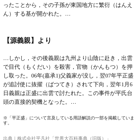
ったことから，その子孫が東国地方に繁衍（はんえ
ん）する基が開かれた。…
【源義親】より
…しかし，その後義親は九州より山陰に赴き，出雲
で目代（もくだい）を殺害，官物（かんもつ）を押
し取った。06年(嘉承1)父義家が没し，翌07年
平正盛
が追討使に抜擢（ばつてき）されて下向，翌年1月6
日義親は正盛に出雲で討たれた。この事件が平氏台
頭の直接的契機となった。…
※「平正盛」について言及している用語解説の一部を掲載していま
す。
出典｜
株式会社平凡社「世界大百科事典（旧版）」