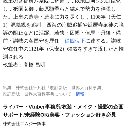
親王の菩提所六条院に寄進して以来白河院の近臣化
し，祇園女御，藤原顕季らと結んで勢力を伸張し
た。上皇の造寺・造塔に力を尽くし，1108年（天仁
1）源義親を追討，西海の海賊追捕や延暦寺衆徒の強
訴の阻止などに活躍。若狭・因幡・但馬・丹後・備
前・讃岐の各国守を歴任，
従四位下
に達する。讃岐
守在任中の1121年（保安2）60歳をすぎて没したと推
測される。
執筆者：
高橋 昌明
出典
株式会社平凡社「改訂新版 世界大百科事典」
改訂新版 世界大百科事典について
情報
ライバー・Vtuber事務所/衣装・メイク・撮影の企画
サポート/未経験OK/美容・ファッション好き必見
株式会社エムジー熊本