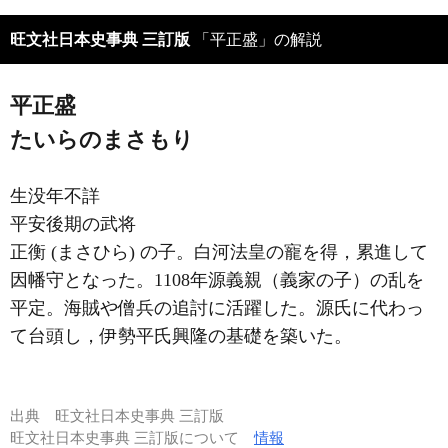
旺文社日本史事典 三訂版
「平正盛」の解説
平正盛
たいらのまさもり
生没年不詳
平安後期の武将
正衡 (まさひら) の子。白河法皇の寵を得，累進して
因幡守となった。1108年源義親（義家の子）の乱を
平定。海賊や僧兵の追討に活躍した。源氏に代わっ
て台頭し，伊勢平氏興隆の基礎を築いた。
出典
旺文社日本史事典 三訂版
旺文社日本史事典 三訂版について
情報