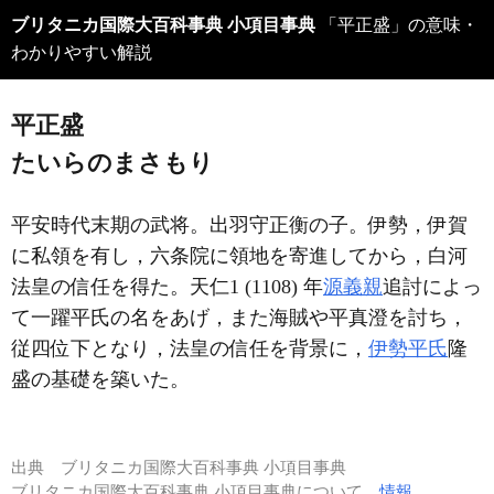
ブリタニカ国際大百科事典 小項目事典
「平正盛」の意味・
わかりやすい解説
平正盛
たいらのまさもり
平安時代末期の武将。出羽守正衡の子。伊勢，伊賀
に私領を有し，六条院に領地を寄進してから，白河
法皇の信任を得た。天仁1 (1108) 年
源義親
追討によっ
て一躍平氏の名をあげ，また海賊や平真澄を討ち，
従四位下となり，法皇の信任を背景に，
伊勢平氏
隆
盛の基礎を築いた。
出典
ブリタニカ国際大百科事典 小項目事典
ブリタニカ国際大百科事典 小項目事典について
情報