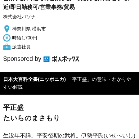
近/即日勤務可/営業事務/貿易
株式会社パソナ
神奈川県 横浜市
時給1,700円
派遣社員
Sponsored by
日本大百科全書(ニッポニカ)
「平正盛」の意味・わかりや
すい解説
平正盛
たいらのまさもり
生没年不詳。平安後期の武将。伊勢平氏(いせへいし)