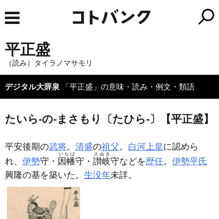
平正盛
（読み）タイラノマサモリ
デジタル大辞泉
「平正盛」の意味・読み・例文・類語
たいら‐の‐まさもり〔たひら‐〕【平正盛】
平安後期の
武将
。
清盛
の
祖父
。
白河上皇
に認めら
いなば
さぬき
れ、
伊勢
守・
因幡
守・
讃岐
守などを
歴任
。
伊勢平氏
興隆の基を築いた。
生没年
未詳。