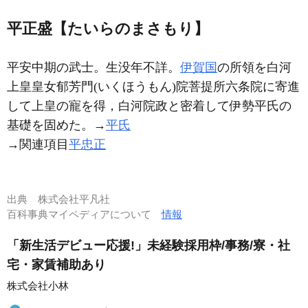
平正盛【たいらのまさもり】
平安中期の武士。生没年不詳。
伊賀国
の所領を白河
上皇皇女郁芳門(いくほうもん)院菩提所六条院に寄進
して上皇の寵を得，白河院政と密着して伊勢平氏の
基礎を固めた。→
平氏
→関連項目
平忠正
出典
株式会社平凡社
百科事典マイペディアについて
情報
「新生活デビュー応援!」未経験採用枠/事務/寮・社
宅・家賃補助あり
株式会社小林