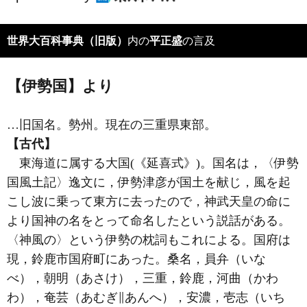
世界大百科事典（旧版）
内の
平正盛
の言及
【伊勢国】より
…旧国名。勢州。現在の三重県東部。
【古代】
東海道に属する大国(《延喜式》)。国名は，〈伊勢
国風土記〉逸文に，伊勢津彦が国土を献じ，風を起
こし波に乗って東方に去ったので，神武天皇の命に
より国神の名をとって命名したという説話がある。
〈神風の〉という伊勢の枕詞もこれによる。国府は
現，鈴鹿市国府町にあった。桑名，員弁（いな
べ），朝明（あさけ），三重，鈴鹿，河曲（かわ
わ），奄芸（あむぎ∥あんへ），安濃，壱志（いち