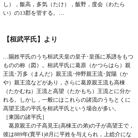
し），飯高，多気（たけ），飯野，度会（わたら
い）の13郡を管する。…
【桓武平氏】より
…賜姓平氏のうち桓武天皇の皇子･皇孫に系譜をもつ
ものの称（図）。桓武平氏に葛原（かつらはら）親
王流･万多（まんだ）親王流･仲野親王流･賀陽（か
や）親王流などがあり，さらに葛原親王流も高棟
（たかむね）王流と高望（たかもち）王流とに分か
れる。しかし，一般にはこれらの諸流のうちとくに
高望王流の平氏を桓武平氏という場合が多い。
［東国の諸平氏］
葛原親王の子高見王(高棟王の弟)の子が高望王で，
彼は889年(寛平1)8月に平姓を与えられ，上総介にな