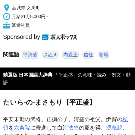
宮城県 女川町
月給21万5,000円～
派遣社員
Sponsored by
関連語
平清盛
さぬき
内親王
信任
領地
精選版 日本国語大辞典
「平正盛」の意味・読み・例文・類
語
たいら‐の‐まさもり【平正盛】
平安末期の武将。正衡の子。清盛の祖父。伊賀の
私
領
を
六条院
に寄進して白河
法皇
の寵を得、
源義親
、