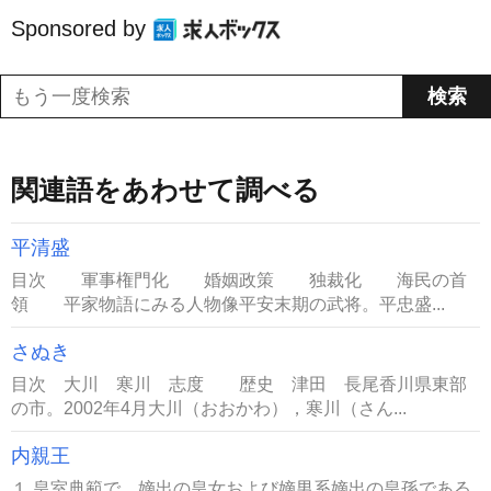
Sponsored by
関連語をあわせて調べる
平清盛
目次 軍事権門化 婚姻政策 独裁化 海民の首
領 平家物語にみる人物像平安末期の武将。平忠盛...
さぬき
目次 大川 寒川 志度 歴史 津田 長尾香川県東部
の市。2002年4月大川（おおかわ），寒川（さん...
内親王
１ 皇室典範で、嫡出の皇女および嫡男系嫡出の皇孫である