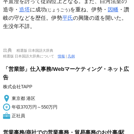
平直澄を討って従四位上となる。また、白河法皇の
造寺・
造塔
に成功
を重ね、伊勢・
因幡
・讚
(じょうごう)
岐の守などを歴任。伊勢
平氏
の興隆の道を開いた。
生没年不詳。
出典
精選版 日本国語大辞典
精選版 日本国語大辞典について
情報
|
凡例
「営業部」仕入事務/Webマーケティング・ネット広
告
株式会社TAPP
東京都 港区
年収370万円～550万円
正社員
営業事務/商社での営業事務・貿易事務のお仕事/駅