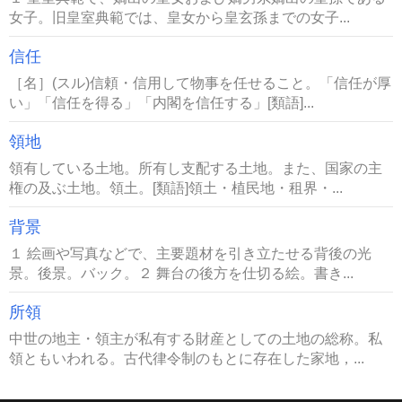
女子。旧皇室典範では、皇女から皇玄孫までの女子...
信任
［名］(スル)信頼・信用して物事を任せること。「信任が厚
い」「信任を得る」「内閣を信任する」[類語]...
領地
領有している土地。所有し支配する土地。また、国家の主
権の及ぶ土地。領土。[類語]領土・植民地・租界・...
背景
１ 絵画や写真などで、主要題材を引き立たせる背後の光
景。後景。バック。２ 舞台の後方を仕切る絵。書き...
所領
中世の地主・領主が私有する財産としての土地の総称。私
領ともいわれる。古代律令制のもとに存在した家地，...