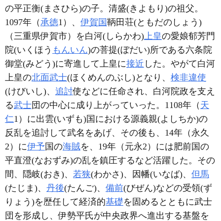
の平正衡(まさひら)の子。清盛(きよもり)の祖父。
1097年（
承徳
1）、
伊賀国
鞆田荘(ともだのしょう)
（三重県伊賀市）を白河(しらかわ)
上皇
の愛娘郁芳門
院(いくほう
もんいん
)の菩提(ぼだい)所である六条院
御堂(みどう)に寄進して上皇に
接近
した。やがて白河
上皇の
北面武士
(ほくめんのぶし)となり、
検非違使
(けびいし)、
追討
使などに任命され、白河院政を支え
る
武士
団の中心に成り上がっていった。1108年（
天
仁
1）に出雲(いずも)国における源義親(よしちか)の
反乱を追討して武名をあげ、その後も、14年（永久
2）に
伊予
国の
海賊
を、19年（元永2）には肥前国の
平直澄(なおずみ)の乱を鎮圧するなど活躍した。その
間、隠岐(おき)、
若狭
(わかさ)、因幡(いなば)、
但馬
(たじま)、
丹後
(たんご)、
備前
(びぜん)などの受領(ず
りょう)を歴任して経済的
基礎
を固めるとともに武士
団を形成し、伊勢平氏が中央政界へ進出する基盤を