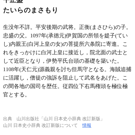
たいらのまさもり
生没年不詳。平安後期の武将。正衡(まさひら)の子。
忠盛の父。1097年(承徳元)伊賀国の所領を媞子(てい
し)内親王(白河上皇の女)の菩提所六条院に寄進。こ
れをきっかけに白河上皇に接近し，院北面の武士と
して近臣となり，伊勢平氏台頭の基礎を築いた。
1108年(天仁元)源義親を討ち但馬守となる。海賊追捕
に活躍し，僧徒の強訴を阻止して武名をあげた。こ
の間各地の国司を歴任。従四位下右馬権頭を極位極
官とする。
出典
山川出版社「山川 日本史小辞典 改訂新版」
山川 日本史小辞典 改訂新版について
情報