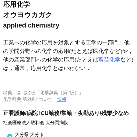
応用化学
オウヨウカガク
applied chemistry
工業への化学の応用を対象とする工学の一部門．他
の学問分野への化学の応用(たとえば医化学など)や，
他の産業部門への化学の応用(たとえば
農芸化学
など)
は，通常，応用化学とはいわない．
出典
森北出版「化学辞典（第2版）」
化学辞典 第2版について
情報
正看護師/病院 ICU勤務/常勤・夜勤あり/残業少なめ
社会医療法人敬和会 大分岡病院
大分県 大分市