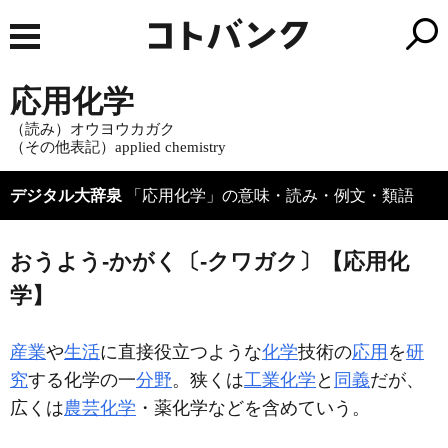
応用化学
（読み）オウヨウカガク
（その他表記）applied chemistry
デジタル大辞泉
「応用化学」の意味・読み・例文・類語
おうよう‐かがく〔‐クワガク〕【応用化
学】
産業
や
生活
に直接役立つような
化学
技術の
応用
を
研
究
する化学の一
分野
。狭くは
工業化学
と
同義
だが、
広くは
農芸化学
・薬化学などを含めていう。