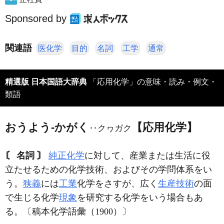
Sponsored by
関連語
医化学
目的
名詞
工学
通常
精選版 日本国語大辞典
「応用化学」の意味・読み・例文・
類語
おうよう‐かがく
【応用化学】
‥クヮガク
〘 名詞 〙
純正化学
に対して、産業または生活に役
立たせるための化学技術、およびその学問体系をい
う。
狭義
には
工業
化学をさすが、広く
生産技術
の面
で生じる化学
現象
を研究する化学をいう場合もあ
る。〔稿本化学語彙（1900）〕