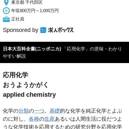
東京都 千代田区
年収800万円～1,000万円
正社員
Sponsored by
日本大百科全書(ニッポニカ)
「応用化学」の意味・わかり
やすい解説
応用化学
おうようかがく
applied chemistry
化学の
分類
の
一つ
。
基礎
的な化学を純正化学とよぶ
のに対し、
各種
の
生産
あるいは人間生活に役だつよ
うな化学技術を応用するための研究分野を応用化学