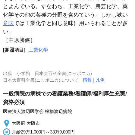
とよんでいる。すなわち、工業化学、農芸化学、薬
化学その他の各種の分野を含めていう。しかし狭い
意味
では工業化学と同じ意味に用いられることが多
い。
［中原勝儼］
[参照項目]
|
工業化学
出典
小学館 日本大百科全書(ニッポニカ)
日本大百科全書(ニッポニカ)について
情報
|
凡例
一般病院の病棟での看護業務/看護師/福利厚生充実/
資格必須
医療法人渡辺医学会 桜橋渡辺病院
大阪府 大阪市
月給29万1,000円～38万9,000円