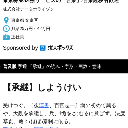
東京募集/医療サービスの「営業」/営業経験者歓迎
株式会社データホライゾン
東京都 文京区
月給29万円～42万円
正社員
Sponsored by
普及版 字通
「承継」の読み・字形・画数・意味
【承継】しようけい
受けつぐ。〔後
漢書
、百官志一〕
の初めて興る
や、大亂を承繼し、兵、
(をさ)むるに
ばず。法度
創、略
(ほぼ)秦制に依る。