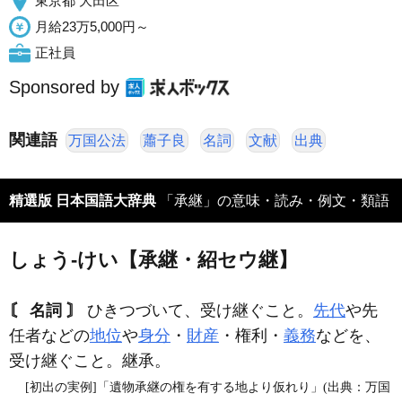
東京都 大田区
月給23万5,000円～
正社員
Sponsored by
関連語
万国公法
蕭子良
名詞
文献
出典
精選版 日本国語大辞典
「承継」の意味・読み・例文・類語
しょう‐けい【承継・紹セウ継】
〘 名詞 〙
ひきつづいて、受け継ぐこと。
先代
や先
任者などの
地位
や
身分
・
財産
・権利・
義務
などを、
受け継ぐこと。継承。
[初出の実例]「遺物承継の権を有する地より仮れり」(出典：万国