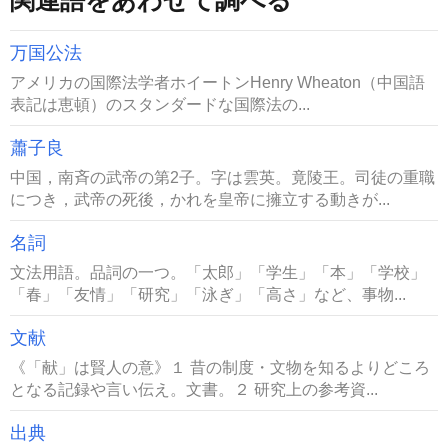
万国公法
アメリカの国際法学者ホイートンHenry Wheaton（中国語
表記は恵頓）のスタンダードな国際法の...
蕭子良
中国，南斉の武帝の第2子。字は雲英。竟陵王。司徒の重職
につき，武帝の死後，かれを皇帝に擁立する動きが...
名詞
文法用語。品詞の一つ。「太郎」「学生」「本」「学校」
「春」「友情」「研究」「泳ぎ」「高さ」など、事物...
文献
《「献」は賢人の意》１ 昔の制度・文物を知るよりどころ
となる記録や言い伝え。文書。２ 研究上の参考資...
出典