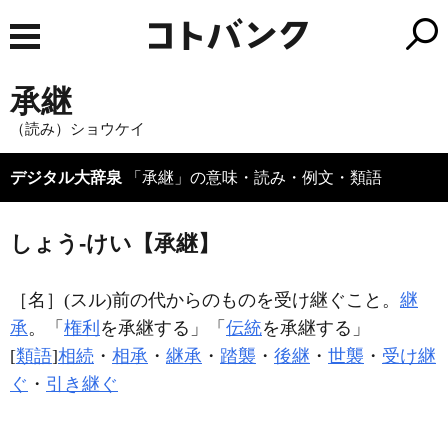
承継
（読み）ショウケイ
デジタル大辞泉
「承継」の意味・読み・例文・類語
しょう‐けい【承継】
［名］
(スル)
前の代からのものを受け継ぐこと。
継
承
。「
権利
を
承継
する」「
伝統
を
承継
する」
[
類語
]
相続
・
相承
・
継承
・
踏襲
・
後継
・
世襲
・
受け継
ぐ
・
引き継ぐ