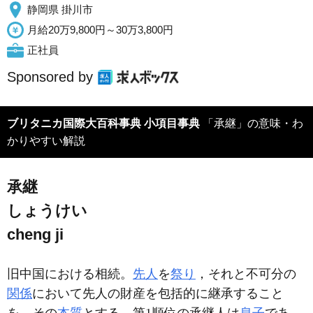
静岡県 掛川市
月給20万9,800円～30万3,800円
正社員
Sponsored by
ブリタニカ国際大百科事典 小項目事典
「承継」の意味・わ
かりやすい解説
承継
しょうけい
cheng ji
旧中国における相続。
先人
を
祭り
，それと不可分の
関係
において先人の財産を包括的に継承すること
を，その
本質
とする。第1順位の承継人は
息子
であ