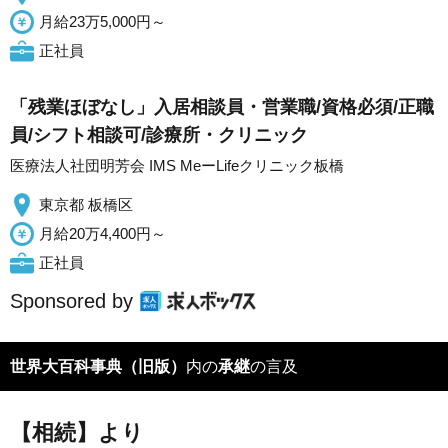
月給23万5,000円～
正社員
「残業ほぼなし」入居相談員・営業職/資格必須/正職
員/シフト相談可/診療所・クリニック
医療法人社団明芳会 IMS MeーLifeクリニック板橋
東京都 板橋区
月給20万4,400円～
正社員
Sponsored by
世界大百科事典（旧版）
内の
承継
の言及
【相続】より