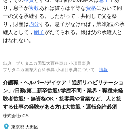
り，息子が
複数
あれば彼らは平等な
資格
において同
一の父を承継する。したがって，共同して父を祭
り，財産は
均分
する。息子がなければ，第2順位の承
継人として，
嗣子
がたてられる。娘は父の承継人と
はなれない。
出典
ブリタニカ国際大百科事典 小項目事典
ブリタニカ国際大百科事典 小項目事典について
情報
介護職・ヘルパー/デイケア「通所リハビリテーショ
ン」/日勤/第二新卒歓迎!/学歴不問・業界・職種未経
験者歓迎!・無資格OK・接客業や営業など、人と接
する仕事の経験がある方は大歓迎・運転免許必須
株式会社nCS
東京都 大田区