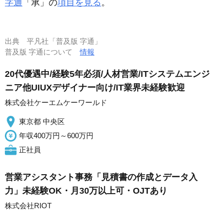
字通
「承」の
項目を見る
。
出典
平凡社「普及版 字通」
普及版 字通について
情報
20代優遇中/経験5年必須/人材営業/ITシステムエンジ
ニア他UIUXデザイナー向け/IT業界未経験歓迎
株式会社ケーエムケーワールド
東京都 中央区
年収400万円～600万円
正社員
営業アシスタント事務「見積書の作成とデータ入
力」未経験OK・月30万以上可・OJTあり
株式会社RIOT