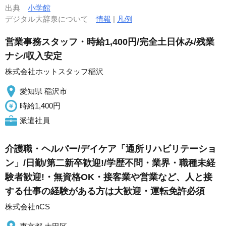
出典
小学館
デジタル大辞泉について
情報
|
凡例
営業事務スタッフ・時給1,400円/完全土日休み/残業
ナシ/収入安定
株式会社ホットスタッフ稲沢
愛知県 稲沢市
時給1,400円
派遣社員
介護職・ヘルパー/デイケア「通所リハビリテーショ
ン」/日勤/第二新卒歓迎!/学歴不問・業界・職種未経
験者歓迎!・無資格OK・接客業や営業など、人と接
する仕事の経験がある方は大歓迎・運転免許必須
株式会社nCS