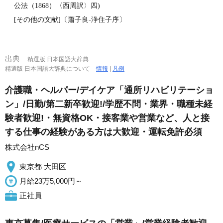
公法（1868）〈西周訳〉四)
[その他の文献]〔蕭子良‐浄住子序〕
出典
精選版 日本国語大辞典
精選版 日本国語大辞典について
情報
|
凡例
介護職・ヘルパー/デイケア「通所リハビリテーショ
ン」/日勤/第二新卒歓迎!/学歴不問・業界・職種未経
験者歓迎!・無資格OK・接客業や営業など、人と接
する仕事の経験がある方は大歓迎・運転免許必須
株式会社nCS
東京都 大田区
月給23万5,000円～
正社員