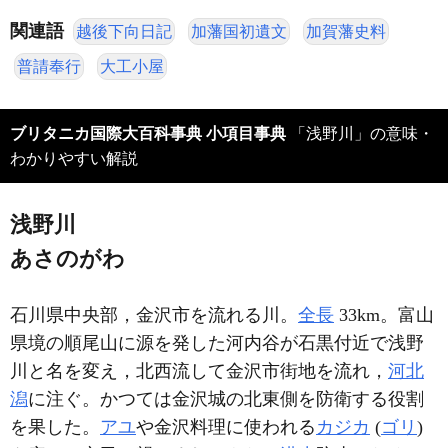
関連語
越後下向日記
加藩国初遺文
加賀藩史料
普請奉行
大工小屋
ブリタニカ国際大百科事典 小項目事典
「浅野川」の意味・
わかりやすい解説
浅野川
あさのがわ
石川県中央部，金沢市を流れる川。
全長
33km。富山
県境の順尾山に源を発した河内谷が石黒付近で浅野
川と名を変え，北西流して金沢市街地を流れ，
河北
潟
に注ぐ。かつては金沢城の北東側を防衛する役割
を果した。
アユ
や金沢料理に使われる
カジカ
(
ゴリ
)