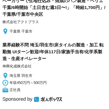
ベーカリーで生地仕込み・焼成のパン製造・ペリエ
千葉/6時開始「土日含む週3日〜!」「時給1,700円」/
千葉県/千葉市中央区
株式会社アクトプラス
千葉県 千葉市
業界経験不問 埼玉/羽生市/床タイルの製造・加工 転
勤無 UIターン歓迎/年休117日/家族手当有/化学系製
造・生産オペレーター
伸興化成株式会社
埼玉県 羽生市
年収450万円～500万円
正社員
Sponsored by