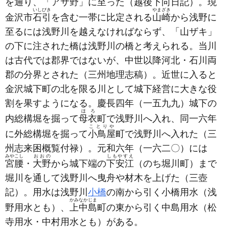
を通り、「アサ野」に至った
（越後下向日記）
。現
いしびき
やまざき
金沢市
石引
を含む一帯に比定される
山崎
から浅野に
至るには浅野川を越えなければならず、「山ザキ」
の下に注された橋は浅野川の橋と考えられる。当川
は古代では郡界ではないが、中世以降河北・石川両
郡の分界とされた
（三州地理志稿）
。近世に入ると
金沢城下町の北を限る川として城下経営に大きな役
割を果すようになる。慶長四年
（一五九九）
城下の
ほろ
内総構堀を掘って
母衣
町で浅野川へ入れ、同一六年
ことりや
に外総構堀を掘って
小鳥屋
町で浅野川へ入れた
（三
州志来困概覧付禄）
。元和六年
（一六二〇）
には
みやこし
おおの
しもやすえ
宮腰
・
大野
から城下端の
下安江
（のち堀川町）
まで
堀川を通して浅野川へ曳舟や材木を上げた
（三壺
記）
。用水は浅野川
小橋
の南から引く小橋用水
（浅
かみなかじま
野用水とも）
、
上中島
町の東から引く中島用水
（松
寺用水・中村用水とも）
がある。