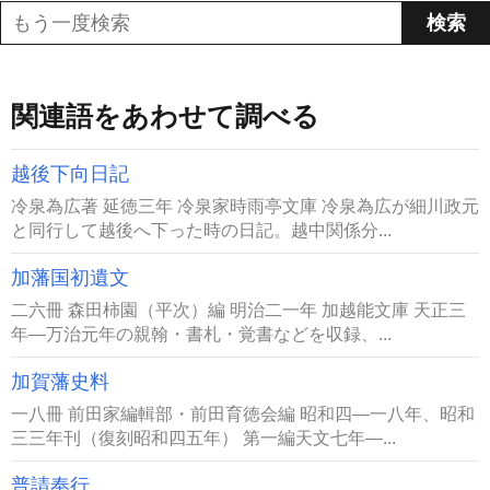
関連語をあわせて調べる
越後下向日記
冷泉為広著 延徳三年 冷泉家時雨亭文庫 冷泉為広が細川政元
と同行して越後へ下った時の日記。越中関係分...
加藩国初遺文
二六冊 森田柿園（平次）編 明治二一年 加越能文庫 天正三
年―万治元年の親翰・書札・覚書などを収録、...
加賀藩史料
一八冊 前田家編輯部・前田育徳会編 昭和四―一八年、昭和
三三年刊（復刻昭和四五年） 第一編天文七年―...
普請奉行