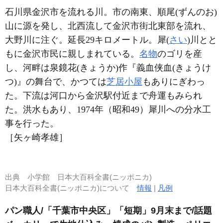
石川県金沢市を流れる川。市の南東、順尾(ずんのお)
山に源を発し、北西流して金沢市街北東部を流れ、
大野川に注ぐ。延長29キロメートル。犀(
さい
)川とと
もに金沢市民に親しまれている。
名物
のゴリを産
し、河畔は泉鏡花(きょうか)作『義血侠血(きょうけ
つ)』の舞台で、かつては
芝居小屋
もありにぎわっ
た。下流は河口から金沢駅付近まで舟運もみられ
た。洪水もあり、1974年（昭和49）犀川への分水工
事を行った。
［矢ヶ崎孝雄］
出典
小学館 日本大百科全書(ニッポニカ)
日本大百科全書(ニッポニカ)について
情報
|
凡例
パン職人/「千葉市中央区」「短期」9月末まで/話題