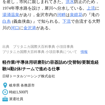
を産し，市民に親しまれてきた。
洪水
防止のため，
1974年導水路を設け，犀川へ分水している。
上流
に
湯涌温泉
があり，金沢市内の
河畔
は
泉鏡花
の『滝の
白糸
(義血侠血) 』で知られる。
下流
で合流する大野
川の
河口
に
金沢港
がある。
出典
ブリタニカ国際大百科事典 小項目事典
ブリタニカ国際大百科事典 小項目事典について
情報
軽作業/半導体用研磨剤の容器詰め/交替制/要製造経
験/4勤2休/チームで進める仕事
日研トータルソーシング株式会社
岐阜県 各務原市
時給1,500円
派遣社員