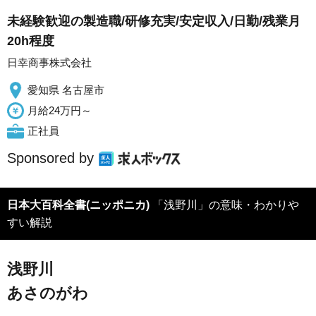
未経験歓迎の製造職/研修充実/安定収入/日勤/残業月
20h程度
日幸商事株式会社
愛知県 名古屋市
月給24万円～
正社員
Sponsored by
日本大百科全書(ニッポニカ)
「浅野川」の意味・わかりや
すい解説
浅野川
あさのがわ