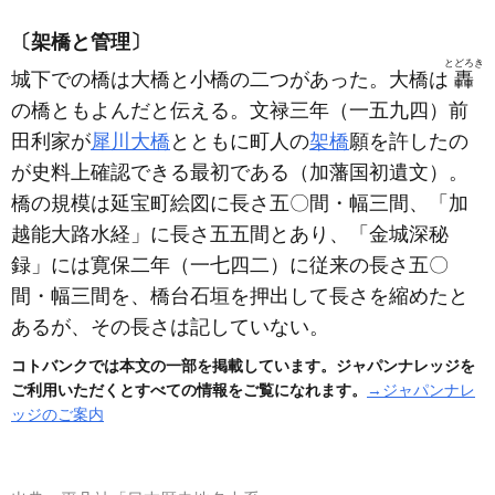
〔架橋と管理〕
とどろき
城下での橋は大橋と小橋の二つがあった。大橋は
轟
の橋ともよんだと伝える。文禄三年
（一五九四）
前
田利家が
犀川大橋
とともに町人の
架橋
願を許したの
が史料上確認できる最初である
（加藩国初遺文）
。
橋の規模は延宝町絵図に長さ五〇間・幅三間、「加
越能大路水経」に長さ五五間とあり、「金城深秘
録」には寛保二年
（一七四二）
に従来の長さ五〇
間・幅三間を、橋台石垣を押出して長さを縮めたと
あるが、その長さは記していない。
コトバンクでは本文の一部を掲載しています。ジャパンナレッジを
ご利用いただくとすべての情報をご覧になれます。
→ジャパンナレ
ッジのご案内