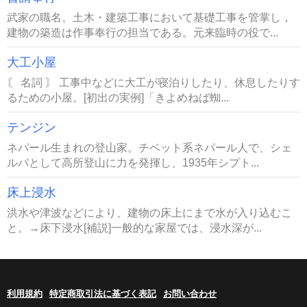
武家の職名。土木・建築工事において基礎工事を管掌し，
建物の築造は作事奉行の担当である。元来臨時の役で...
大工小屋
〘 名詞 〙 工事中などに大工が寝泊りしたり、休息したりす
るための小屋。[初出の実例]「きよめねば蜘...
テンジン
ネパール生まれの登山家。チベット系ネパール人で、シェ
ルパとして高所登山に力を発揮し、1935年シプト...
床上浸水
洪水や津波などにより、建物の床上にまで水が入り込むこ
と。→床下浸水[補説]一般的な家屋では、浸水深が...
利用規約
特定商取引法に基づく表記
お問い合わせ