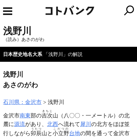
浅野川
（読み）あさのがわ
日本歴史地名大系
「浅野川」の解説
浅野川
あさのがわ
石川県：金沢市
浅野川
きちじ
金沢市
南東
部の
吉次
山
（八〇〇・一メートル）
の北
麓に
源流
があり、
北西
へ流れて
犀川
の北方をほぼ並
うたつ
こだつの
行しながら
卯辰
山と
小立野
台地
の間を通って金沢市