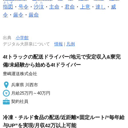
さしず
さた
指図
・
号令
・
沙汰
・
主命
・
君命
・
上意
・
達し
・
威
令
・
厳令
・
厳命
出典
小学館
デジタル大辞泉について
情報
|
凡例
4tトラックの配送ドライバー/地元で安定収入&寮完
備/未経験から始める4tドライバー
豊嶋運送株式会社
兵庫県 川西市
月給25万円～40万円
契約社員
冷凍・チルド食品の配送/近距離×固定ルート/“毎年給
与UP”を実現/月収42万以上可能