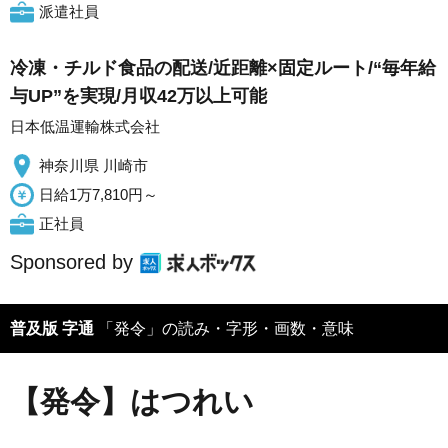
派遣社員
冷凍・チルド食品の配送/近距離×固定ルート/“毎年給
与UP”を実現/月収42万以上可能
日本低温運輸株式会社
神奈川県 川崎市
日給1万7,810円～
正社員
Sponsored by
普及版 字通
「発令」の読み・字形・画数・意味
【発令】はつれい