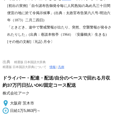
[初出の実例]「自今諸布告御発令毎に人民熟知の為め凡三十日間
便宜の地に於て令掲示候事」(出典：太政官布告第六八号‐明治六
年（1873）二月二四日)
「ときどき、途中で警戒警報が出たり、突然、空襲警報が発令さ
れたりした」(出典：巷談本牧亭（1964）〈安藤鶴夫〉生きる)
[その他の文献]〔礼記‐月令〕
出典
精選版 日本国語大辞典
精選版 日本国語大辞典について
情報
|
凡例
ドライバー・配達・配送/自分のペースで回れる月収
約37万円日払いOK/固定コース配送
株式会社アーク
大阪府 茨木市
日給1万5,863円～