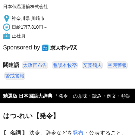
日本低温運輸株式会社
神奈川県 川崎市
日給1万7,810円～
正社員
Sponsored by
関連語
太政官布告
巷談本牧亭
安藤鶴夫
空襲警報
警戒警報
精選版 日本国語大辞典
「発令」の意味・読み・例文・類語
はつ‐れい【発令】
〘 名詞 〙
法令、辞令などを
発布
・公表すること。