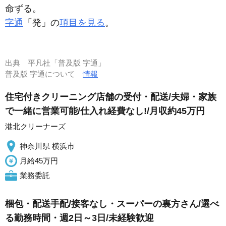
命ずる。
字通
「発」の
項目を見る
。
出典
平凡社「普及版 字通」
普及版 字通について
情報
住宅付きクリーニング店舗の受付・配送/夫婦・家族
で一緒に営業可能/仕入れ経費なし!/月収約45万円
港北クリーナーズ
神奈川県 横浜市
月給45万円
業務委託
梱包・配送手配/接客なし・スーパーの裏方さん/選べ
る勤務時間・週2日～3日/未経験歓迎