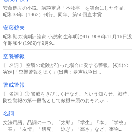
安藤鶴夫の小説。講談定席「本牧亭」を舞台にした作品。
昭和38年（1963）刊行。同年、第50回直木賞...
安藤鶴夫
昭和期の演劇評論家,小説家 生年明治41(1908)年11月16日没
年昭和44(1969)年9月9...
空襲警報
〘 名詞 〙 空襲の危険が迫った場合に発する警報。[初出の
実例]「空襲警報を聴く」(出典：夢声戦争日...
警戒警報
〘 名詞 〙① 警戒をきびしく行なえ、という知らせ。戦時、
防空警報の第一段階として敵機来襲のおそれが...
名詞
文法用語。品詞の一つ。「太郎」「学生」「本」「学校」
「春」「友情」「研究」「泳ぎ」「高さ」など、事物...