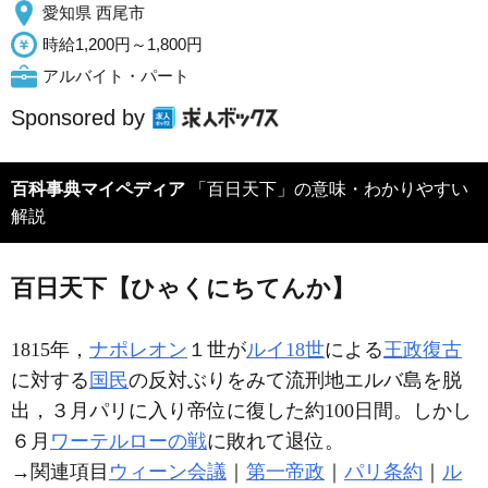
愛知県 西尾市
時給1,200円～1,800円
アルバイト・パート
Sponsored by
百科事典マイペディア
「百日天下」の意味・わかりやすい
解説
百日天下【ひゃくにちてんか】
1815年，
ナポレオン
１世が
ルイ18世
による
王政復古
に対する
国民
の反対ぶりをみて流刑地エルバ島を脱
出，３月パリに入り帝位に復した約100日間。しかし
６月
ワーテルローの戦
に敗れて退位。
→関連項目
ウィーン会議
｜
第一帝政
｜
パリ条約
｜
ル