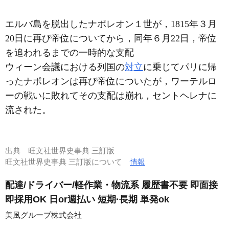
エルバ島を脱出したナポレオン１世が，1815年３月
20日に再び帝位についてから，同年６月22日，帝位
を追われるまでの一時的な支配
ウィーン会議における列国の
対立
に乗じてパリに帰
ったナポレオンは再び帝位についたが，ワーテルロ
ーの戦いに敗れてその支配は崩れ，セントヘレナに
流された。
出典
旺文社世界史事典 三訂版
旺文社世界史事典 三訂版について
情報
配達/ドライバー/軽作業・物流系 履歴書不要 即面接
即採用OK 日or週払い 短期·長期 単発ok
美風グループ株式会社