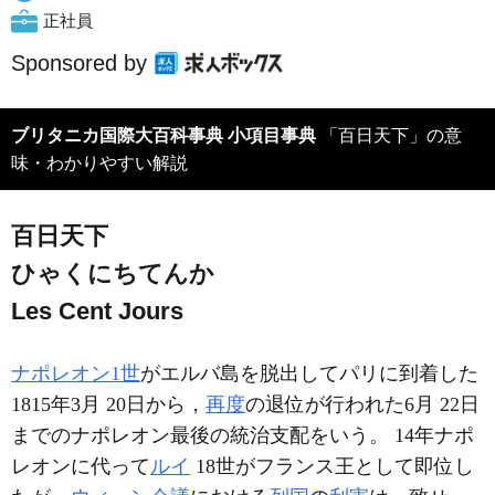
正社員
Sponsored by
ブリタニカ国際大百科事典 小項目事典
「百日天下」の意
味・わかりやすい解説
百日天下
ひゃくにちてんか
Les Cent Jours
ナポレオン1世
がエルバ島を脱出してパリに到着した
1815年3月 20日から，
再度
の退位が行われた6月 22日
までのナポレオン最後の統治支配をいう。 14年ナポ
レオンに代って
ルイ
18世がフランス王として即位し