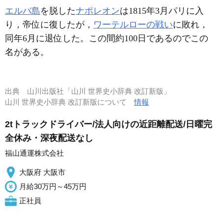
エルバ島
を脱した
ナポレオン
は1815年3月パリに入
り，帝位に復したが，
ワーテルローの戦い
に敗れ，
同年6月に退位した。この間約100日であるのでこの
名がある。
出典
山川出版社「山川 世界史小辞典 改訂新版」
山川 世界史小辞典 改訂新版について
情報
2tトラックドライバー/法人向けの近距離配送/日曜完
全休み・深夜配送なし
福山通運株式会社
大阪府 大阪市
月給30万円～45万円
正社員