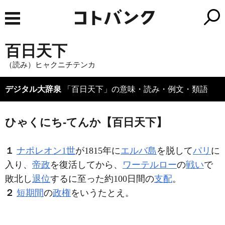
百日天下
（読み）ヒャクニチテンカ
デジタル大辞泉
「百日天下」の意味・読み・例文・類語
ひゃくにち‐てんか【百日天下】
１
ナポレオン1世
が1815年に
エルバ島
を脱して
パリ
に
入り、
帝政
を復活してから、
ワーテルロー
の
戦い
で
敗北し
退位
するに至った約100日間の
支配
。
２
短期間
の
政権
をいうたとえ。