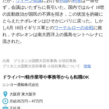
たが，
ウィーン会議
における
列国
の
利害
は一致せ
ず，会議はいたずらに長引いた。国内ではルイ 18世
の反動政治が国民の不満を招き，この状況を的確に
とらえたナポレオンはひそかにパリに戻った。しか
し6月 18日イギリス軍との
ワーテルローの会戦
に敗
れ，ナポレオンは南大西洋上の孤島セントヘレナに
流された。
出典
ブリタニカ国際大百科事典 小項目事典
ブリタニカ国際大百科事典 小項目事典について
情報
ドライバー/軽作業等や事務等からも転職OK
シンヨー運輸株式会社
大阪府 東大阪市
月給35万円～47万円
正社員