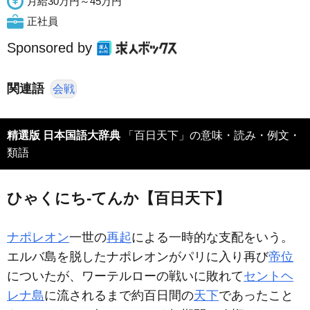
月給30万円～45万円
正社員
Sponsored by
関連語
会戦
精選版 日本国語大辞典
「百日天下」の意味・読み・例文・
類語
ひゃくにち‐てんか【百日天下】
ナポレオン
一世の
再起
による一時的な支配をいう。
エルバ島を脱したナポレオンがパリに入り再び
帝位
についたが、ワーテルローの戦いに敗れて
セントヘ
レナ島
に流されるまで約百日間の
天下
であったこと