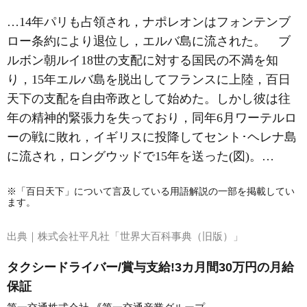
…14年パリも占領され，ナポレオンはフォンテンブ
ロー条約により退位し，エルバ島に流された。 ブ
ルボン朝
ルイ18世
の支配に対する国民の不満を知
り，15年エルバ島を脱出してフランスに上陸，百日
天下の支配を自由帝政として始めた。しかし彼は往
年の精神的緊張力を失っており，同年6月
ワーテルロ
ーの戦
に敗れ，イギリスに投降してセント･ヘレナ島
に流され，ロングウッドで15年を送った(図)。…
※「百日天下」について言及している用語解説の一部を掲載してい
ます。
出典｜
株式会社平凡社「世界大百科事典（旧版）」
タクシードライバー/賞与支給!3カ月間30万円の月給
保証