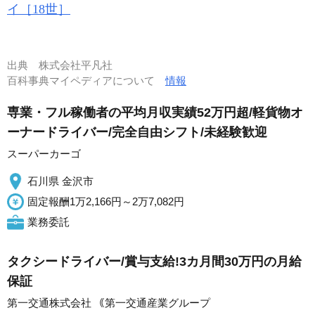
イ［18世］
出典
株式会社平凡社
百科事典マイペディアについて
情報
専業・フル稼働者の平均月収実績52万円超/軽貨物オ
ーナードライバー/完全自由シフト/未経験歓迎
スーパーカーゴ
石川県 金沢市
固定報酬1万2,166円～2万7,082円
業務委託
タクシードライバー/賞与支給!3カ月間30万円の月給
保証
第一交通株式会社 ｟第一交通産業グループ