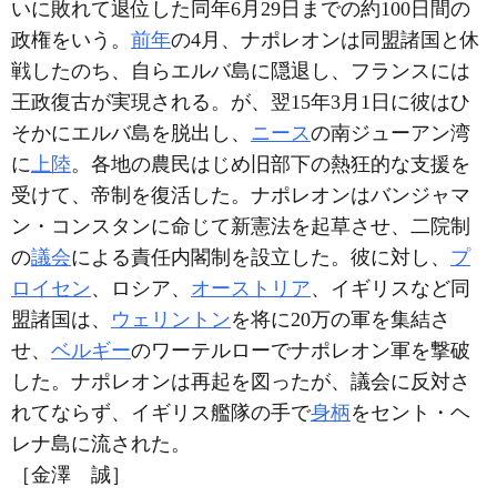
いに敗れて退位した同年6月29日までの約100日間の
政権をいう。
前年
の4月、ナポレオンは同盟諸国と休
戦したのち、自らエルバ島に隠退し、フランスには
王政復古が実現される。が、翌15年3月1日に彼はひ
そかにエルバ島を脱出し、
ニース
の南ジューアン湾
に
上陸
。各地の農民はじめ旧部下の熱狂的な支援を
受けて、帝制を復活した。ナポレオンはバンジャマ
ン・コンスタンに命じて新憲法を起草させ、二院制
の
議会
による責任内閣制を設立した。彼に対し、
プ
ロイセン
、ロシア、
オーストリア
、イギリスなど同
盟諸国は、
ウェリントン
を将に20万の軍を集結さ
せ、
ベルギー
のワーテルローでナポレオン軍を撃破
した。ナポレオンは再起を図ったが、議会に反対さ
れてならず、イギリス艦隊の手で
身柄
をセント・ヘ
レナ島に流された。
［金澤 誠］