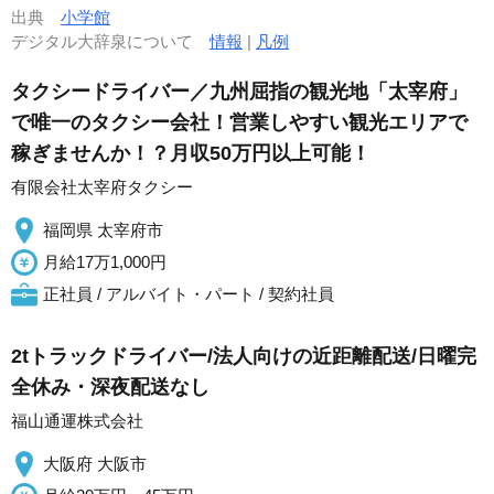
出典
小学館
デジタル大辞泉について
情報
|
凡例
タクシードライバー／九州屈指の観光地「太宰府」
で唯一のタクシー会社！営業しやすい観光エリアで
稼ぎませんか！？月収50万円以上可能！
有限会社太宰府タクシー
福岡県 太宰府市
月給17万1,000円
正社員 / アルバイト・パート / 契約社員
2tトラックドライバー/法人向けの近距離配送/日曜完
全休み・深夜配送なし
福山通運株式会社
大阪府 大阪市