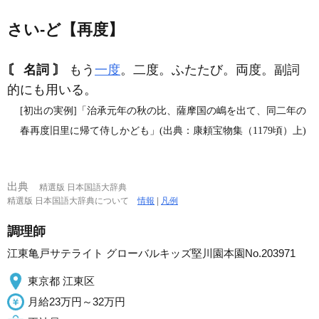
さい‐ど【再度】
〘 名詞 〙
もう
一度
。二度。ふたたび。両度。副詞
的にも用いる。
[初出の実例]「治承元年の秋の比、薩摩国の嶋を出て、同二年の
春再度旧里に帰て侍しかども」(出典：康頼宝物集（1179頃）上)
出典
精選版 日本国語大辞典
精選版 日本国語大辞典について
情報
|
凡例
調理師
江東亀戸サテライト グローバルキッズ堅川園本園No.203971
東京都 江東区
月給23万円～32万円