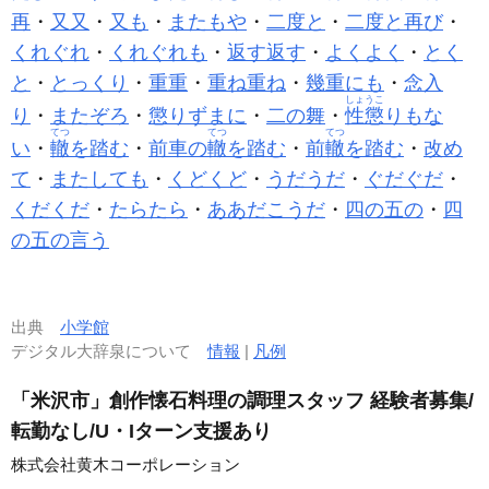
再
・
又又
・
又も
・
またもや
・
二度と
・
二度と再び
・
くれぐれ
・
くれぐれも
・
返す返す
・
よくよく
・
とく
と
・
とっくり
・
重重
・
重ね重ね
・
幾重にも
・
念入
しょうこ
り
・
またぞろ
・
懲りずまに
・
二の舞
・
性懲
りもな
てつ
てつ
てつ
い
・
轍
を踏む
・
前車の
轍
を踏む
・
前
轍
を踏む
・
改め
て
・
またしても
・
くどくど
・
うだうだ
・
ぐだぐだ
・
くだくだ
・
たらたら
・
ああだこうだ
・
四の五の
・
四
の五の言う
出典
小学館
デジタル大辞泉について
情報
|
凡例
「米沢市」創作懐石料理の調理スタッフ 経験者募集/
転勤なし/U・Iターン支援あり
株式会社黄木コーポレーション