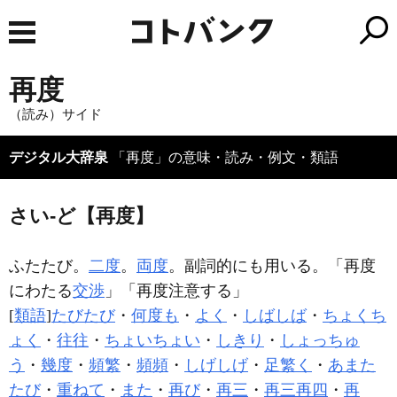
再度
（読み）サイド
デジタル大辞泉
「再度」の意味・読み・例文・類語
さい‐ど【再度】
ふたたび。
二度
。
両度
。副詞的にも用いる。「
再度
にわたる
交渉
」「
再度
注意する」
[
類語
]
たびたび
・
何度も
・
よく
・
しばしば
・
ちょくち
ょく
・
往往
・
ちょいちょい
・
しきり
・
しょっちゅ
う
・
幾度
・
頻繁
・
頻頻
・
しげしげ
・
足繁く
・
あまた
たび
・
重ねて
・
また
・
再び
・
再三
・
再三再四
・
再