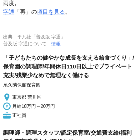
両度。
字通
「再」の
項目を見る
。
出典
平凡社「普及版 字通」
普及版 字通について
情報
「子どもたちの健やかな成長を支える給食づくり」/
保育園の調理師/年間休日110日以上でプライベート
充実/残業少なめで無理なく働ける
尾久隣保館保育園
東京都 荒川区
月給18万円～20万円
正社員
調理師・調理スタッフ/認定保育室/交通費支給/福利