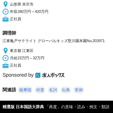
山形県 米沢市
年収280万円～420万円
正社員
調理師
江東亀戸サテライト グローバルキッズ堅川園本園No.203971
東京都 江東区
月給23万円～32万円
正社員
Sponsored by
関連語
薩摩国
何度
名詞
出典
実例
精選版 日本国語大辞典
「再度」の意味・読み・例文・類語