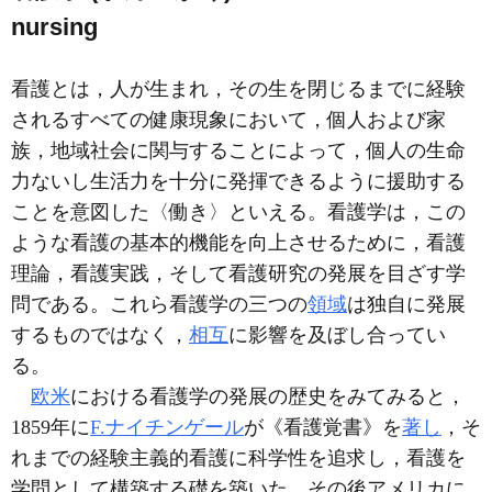
nursing
看護とは，人が生まれ，その生を閉じるまでに経験
されるすべての健康現象において，個人および家
族，地域社会に関与することによって，個人の生命
力ないし生活力を十分に発揮できるように援助する
ことを意図した〈働き〉といえる。看護学は，この
ような看護の基本的機能を向上させるために，看護
理論，看護実践，そして看護研究の発展を目ざす学
問である。これら看護学の三つの
領域
は独自に発展
するものではなく，
相互
に影響を及ぼし合ってい
る。
欧米
における看護学の発展の歴史をみてみると，
1859年に
F.ナイチンゲール
が《看護覚書》を
著し
，そ
れまでの経験主義的看護に科学性を追求し，看護を
学問として構築する礎を築いた。その後アメリカに