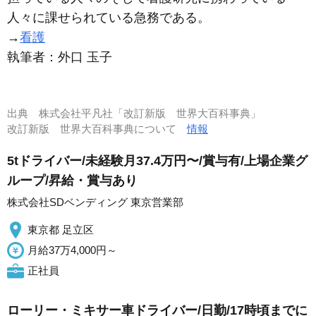
人々に課せられている急務である。
→
看護
執筆者：
外口 玉子
出典
株式会社平凡社「改訂新版 世界大百科事典」
改訂新版 世界大百科事典について
情報
5tドライバー/未経験月37.4万円〜/賞与有/上場企業グ
ループ/昇給・賞与あり
株式会社SDベンディング 東京営業部
東京都 足立区
月給37万4,000円～
正社員
ローリー・ミキサー車ドライバー/日勤/17時頃までに