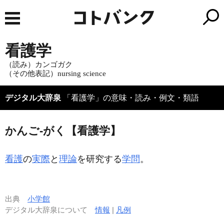
看護学
（読み）カンゴガク
（その他表記）nursing science
デジタル大辞泉
「看護学」の意味・読み・例文・類語
かんご‐がく【看護学】
看護
の
実際
と
理論
を研究する
学問
。
出典
小学館
デジタル大辞泉について
情報
|
凡例