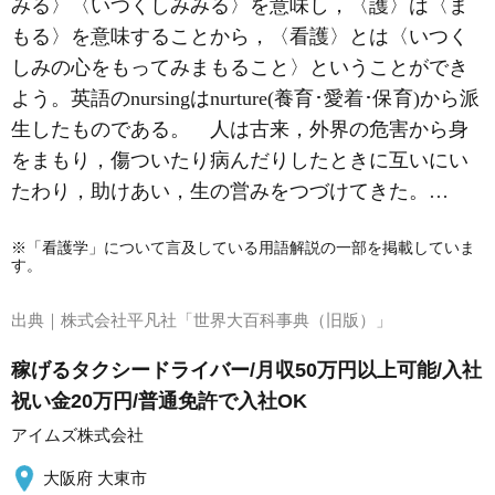
みる〉〈いつくしみみる〉を意味し，〈護〉は〈ま
もる〉を意味することから，〈看護〉とは〈いつく
しみの心をもってみまもること〉ということができ
よう。英語のnursingはnurture(養育･愛着･保育)から派
生したものである。 人は古来，外界の危害から身
をまもり，傷ついたり病んだりしたときに互いにい
たわり，助けあい，生の営みをつづけてきた。…
※「看護学」について言及している用語解説の一部を掲載していま
す。
出典｜
株式会社平凡社「世界大百科事典（旧版）」
稼げるタクシードライバー/月収50万円以上可能/入社
祝い金20万円/普通免許で入社OK
アイムズ株式会社
大阪府 大東市