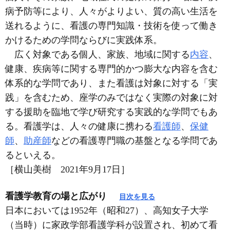
病予防等により、人々がよりよい、質の高い生活を
送れるように、看護の専門知識・技術を使って働き
かけるための学問ならびに実践体系。
広く対象である個人、家族、地域に関する
内容
、
健康、疾病等に関する専門的かつ膨大な内容を含む
体系的な学問であり、また看護は対象に対する「実
践」を含むため、座学のみではなく実際の対象に対
する援助を臨地で学び研究する実践的な学問でもあ
る。看護学は、人々の健康に携わる
看護師
、
保健
師
、
助産師
などの看護専門職の基盤となる学問であ
るといえる。
［横山美樹 2021年9月17日］
看護学教育の場と広がり
目次を見る
日本においては1952年（昭和27）、高知女子大学
（当時）に家政学部看護学科が設置され、初めて看