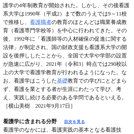
護学の4年制教育が開始された。しかし、その後看護
系大学は1990年（平成2）まで数のうえでは9～11校
で推移し、
看護職者
の教育のほとんどは職業養成教
育（看護専門学校等）を中心に行われてきた。その
後、1992年に「看護師等の人材確保の促進に関する
法律」が制定され、国の財政支援も看護系大学の開
設を後押ししたことから、全国で大学や学部の設置
が急速に広がり、2021年（令和3）時点では290校以
上の大学で看護学教育が行われるようになった。な
お、看護学はこうした
基礎
教育での学びにとどまら
ず、看護を業とする者が生涯にわたって学び、考
え、実践し続ける必要のある学問であるといえる。
［横山美樹 2021年9月17日］
看護学に含まれる分野
目次を見る
看護学のなかには、看護実践の基本となる看護技