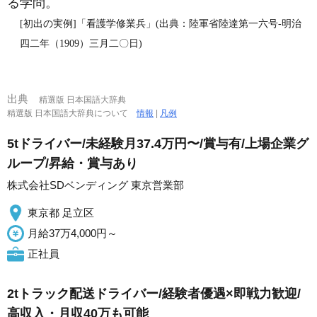
る学問。
[初出の実例]「看護学修業兵」(出典：陸軍省陸達第一六号‐明治
四二年（1909）三月二〇日)
出典
精選版 日本国語大辞典
精選版 日本国語大辞典について
情報
|
凡例
5tドライバー/未経験月37.4万円〜/賞与有/上場企業グ
ループ/昇給・賞与あり
株式会社SDベンディング 東京営業部
東京都 足立区
月給37万4,000円～
正社員
2tトラック配送ドライバー/経験者優遇×即戦力歓迎/
高収入・月収40万も可能