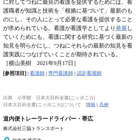
に対してつねに最良の看護を提供するためには、看
護職者が知識と技術を「根拠に基づいて」最新のも
のにし、その人にとって必要な看護を提供すること
が求められている。看護が看護学としてより
発展
し
ていくためにも、看護に関する研究に基づく最新の
知見を明らかにし、つねにそれらの最新の知見を看
護実践につなげていくことが期待されている。
［横山美樹 2021年9月17日］
[参照項目]
|
看護師
|
専門看護師
|
認定看護師
出典
小学館 日本大百科全書(ニッポニカ)
日本大百科全書(ニッポニカ)について
情報
|
凡例
道内便トレーラードライバー・帯広
株式会社三協トランスポート