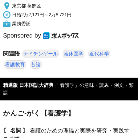
東京都 葛飾区
日給2万2,121円～2万8,721円
業務委託
Sponsored by
関連語
ナイチンゲール
臨床医学
近代科学
看護教育
各論
精選版 日本国語大辞典
「看護学」の意味・読み・例文・類
語
かんご‐がく【看護学】
〘 名詞 〙
看護のための理論と実際を研究・実践す