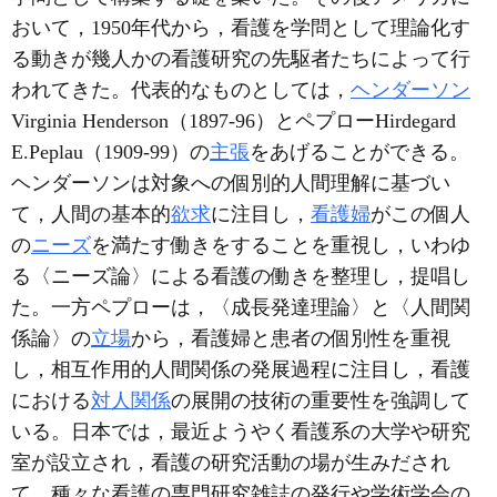
おいて，1950年代から，看護を学問として理論化す
る動きが幾人かの看護研究の先駆者たちによって行
われてきた。代表的なものとしては，
ヘンダーソン
Virginia Henderson（1897-96）とペプローHirdegard
E.Peplau（1909-99）の
主張
をあげることができる。
ヘンダーソンは対象への個別的人間理解に基づい
て，人間の基本的
欲求
に注目し，
看護婦
がこの個人
の
ニーズ
を満たす働きをすることを重視し，いわゆ
る〈ニーズ論〉による看護の働きを整理し，提唱し
た。一方ペプローは，〈成長発達理論〉と〈人間関
係論〉の
立場
から，看護婦と患者の個別性を重視
し，相互作用的人間関係の発展過程に注目し，看護
における
対人関係
の展開の技術の重要性を強調して
いる。日本では，最近ようやく看護系の大学や研究
室が設立され，看護の研究活動の場が生みだされ
て，種々な看護の専門研究雑誌の発行や学術学会の