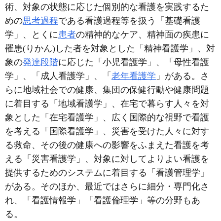
術、対象の状態に応じた個別的な看護を実践するた
めの
思考過程
である看護過程等を扱う「基礎看護
学」、とくに
患者
の精神的なケア、精神面の疾患に
罹患(りかん)した者を対象とした「精神看護学」、対
象の
発達段階
に応じた「小児看護学」、「母性看護
学」、「成人看護学」、「
老年看護学
」がある。さ
らに地域社会での健康、集団の保健行動や健康問題
に着目する「地域看護学」、在宅で暮らす人々を対
象とした「在宅看護学」、広く国際的な視野で看護
を考える「国際看護学」、災害を受けた人々に対す
る救命、その後の健康への影響をふまえた看護を考
える「災害看護学」、対象に対してよりよい看護を
提供するためのシステムに着目する「看護管理学」
がある。そのほか、最近ではさらに細分・専門化さ
れ、「看護情報学」「看護倫理学」等の分野もあ
る。