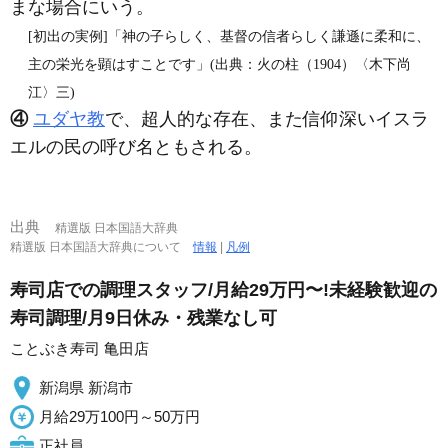
まな場合にいう。
[初出の実例]「神の子らしく、基督の信者らしく謙遜に柔和に、
主の栄光を顕はすことです」(出典：火の柱（1904）〈木下尚
江〉三)
④
ユダヤ教
で、超人的な存在、また信仰深いイスラ
エルの民の呼び名ともされる。
出典
精選版 日本国語大辞典
精選版 日本国語大辞典について
情報
|
凡例
寿司店での調理スタッフ/月給29万円〜!未経験歓迎の
寿司調理/月9日休み・残業なし可
ことぶき寿司 亀田店
新潟県 新潟市
月給29万100円～50万円
正社員