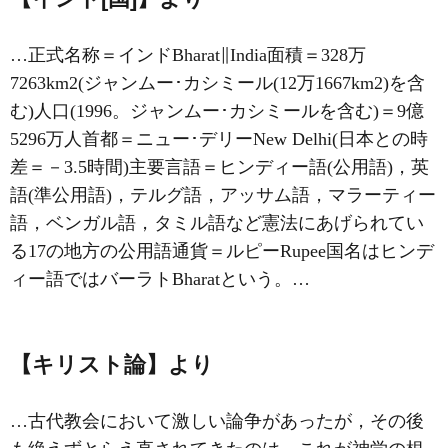
…正式名称＝インドBharat∥India面積＝328万
7263km2(ジャンムー･カシミール(12万1667km2)を含
む)人口(1996。ジャンムー･カシミールを含む)＝9億
5296万人首都＝ニュー･デリーNew Delhi(日本との時
差＝－3.5時間)主要言語＝ヒンディー語(公用語)，英
語(準公用語)，テルグ語，アッサム語，マラーティー
語，ベンガル語，タミル語など憲法にあげられてい
る17の地方の公用語通貨＝ルピーRupee国名はヒンデ
ィー語ではバーラトBharatという。…
【キリスト論】より
…古代教会において激しい論争があったが，その後