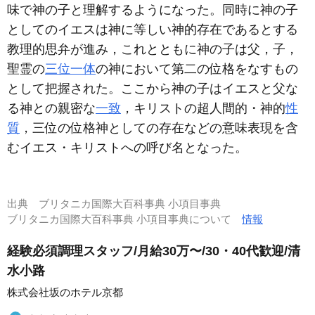
味で神の子と理解するようになった。同時に神の子
としてのイエスは神に等しい神的存在であるとする
教理的思弁が進み，これとともに神の子は父，子，
聖霊の
三位一体
の神において第二の位格をなすもの
として把握された。ここから神の子はイエスと父な
る神との親密な
一致
，キリストの超人間的・神的
性
質
，三位の位格神としての存在などの意味表現を含
むイエス・キリストへの呼び名となった。
出典
ブリタニカ国際大百科事典 小項目事典
ブリタニカ国際大百科事典 小項目事典について
情報
経験必須調理スタッフ/月給30万〜/30・40代歓迎/清
水小路
株式会社坂のホテル京都