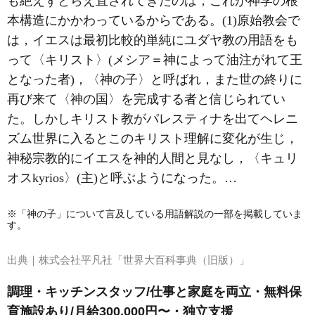
も絶えずとらえ直されてきたのは，これが神学の根
本構造にかかわっているからである。(1)原始教会で
は，イエスは最初比較的単純にユダヤ教の用語をも
って〈キリスト〉(メシア＝神によって油注がれて王
となった者)，〈神の子〉と呼ばれ，また世の終りに
再び来て〈神の国〉を完成する者と信じられてい
た。しかしキリスト教がパレスティナを出てヘレニ
ズム世界に入るとこのキリスト理解に変化が生じ，
神秘宗教的にイエスを神的人間と見なし，〈キュリ
オスkyrios〉(主)と呼ぶようになった。…
※「神の子」について言及している用語解説の一部を掲載していま
す。
出典｜
株式会社平凡社「世界大百科事典（旧版）」
調理・キッチンスタッフ/仕事と家庭を両立・無料保
育施設あり/月給300,000円〜・独立支援