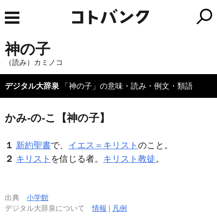
神の子
（読み）カミノコ
デジタル大辞泉
「神の子」の意味・読み・例文・類語
かみ‐の‐こ【神の子】
１
新約聖書
で、
イエス＝キリスト
のこと。
２
キリスト
を信じる者。
キリスト教徒
。
出典
小学館
デジタル大辞泉について
情報
|
凡例