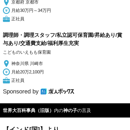
京都府 京都市
月給30万円～34万円
正社員
調理師・調理スタッフ/私立認可保育園/昇給あり/賞
与あり/交通費支給/福利厚生充実
こどものいえもも保育園
神奈川県 川崎市
月給20万2,100円
正社員
Sponsored by
世界大百科事典（旧版）
内の
神の子
の言及
【インド[国]】より