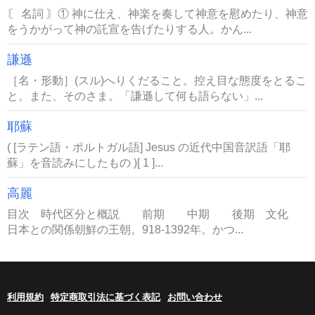
〘 名詞 〙① 神に仕え、神楽を奏して神意を慰めたり、神意
をうかがって神の託宣を告げたりする人。かん...
謙遜
［名・形動］(スル)へりくだること。控え目な態度をとるこ
と。また、そのさま。「謙遜して何も語らない」...
耶蘇
( [ラテン語・ポルトガル語] Jesus の近代中国音訳語「耶
蘇」を音読みにしたもの )[ 1 ]...
高麗
目次 時代区分と概説 前期 中期 後期 文化
日本との関係朝鮮の王朝。918-1392年。かつ...
利用規約
特定商取引法に基づく表記
お問い合わせ