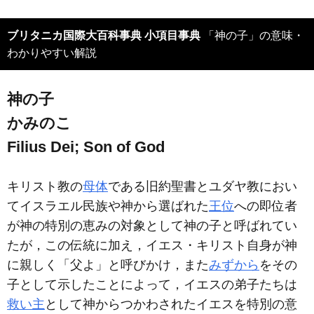
ブリタニカ国際大百科事典 小項目事典
「神の子」の意味・
わかりやすい解説
神の子
かみのこ
Filius Dei; Son of God
キリスト教の
母体
である旧約聖書とユダヤ教におい
てイスラエル民族や神から選ばれた
王位
への即位者
が神の特別の恵みの対象として神の子と呼ばれてい
たが，この伝統に加え，イエス・キリスト自身が神
に親しく「父よ」と呼びかけ，また
みずから
をその
子として示したことによって，イエスの弟子たちは
救い主
として神からつかわされたイエスを特別の意