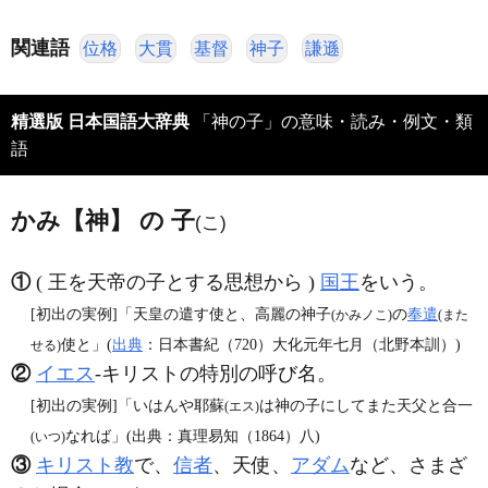
関連語
位格
大貫
基督
神子
謙遜
精選版 日本国語大辞典
「神の子」の意味・読み・例文・類
語
かみ【神】 の 子
(こ)
①
( 王を天帝の子とする思想から )
国王
をいう。
[初出の実例]「天皇の遣す使と、高麗の神子
の
奉遣
(かみノこ)
(また
使と」(
出典
：日本書紀（720）大化元年七月（北野本訓）)
せる)
②
イエス
‐キリストの特別の呼び名。
[初出の実例]「いはんや耶蘇
は神の子にしてまた天父と合一
(エス)
なれば」(出典：真理易知（1864）八)
(いつ)
③
キリスト教
で、
信者
、天使、
アダム
など、さまざ