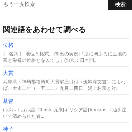
関連語をあわせて調べる
位格
〘 名詞 〙 地位と格式。[初出の実例]「之に与ふるに土地の
富と栄誉の位格とを以てし」(出典：日本開...
大貫
兵庫県：神崎郡福崎町大貫鵤庄引付（斑鳩寺文書）によれ
ば、大永二年（一五二二）九月二四日、浦上村宗と対...
基督
( [ポルトガル語] Christo 元来[ギリシア語] khristos （油を注
いで清められた者...
神子