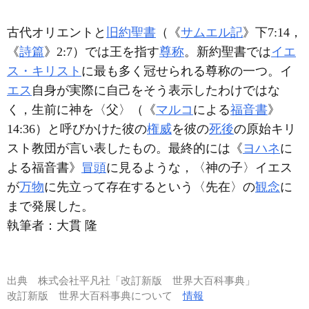
古代オリエントと
旧約聖書
（《
サムエル記
》下7:14，
《
詩篇
》2:7）では王を指す
尊称
。新約聖書では
イエ
ス・キリスト
に最も多く冠せられる尊称の一つ。イ
エス
自身が実際に自己をそう表示したわけではな
く，生前に神を〈父〉（《
マルコ
による
福音書
》
14:36）と呼びかけた彼の
権威
を彼の
死後
の原始キリ
スト教団が言い表したもの。最終的には《
ヨハネ
に
よる福音書》
冒頭
に見るような，〈神の子〉イエス
が
万物
に先立って存在するという〈先在〉の
観念
に
まで発展した。
執筆者：
大貫 隆
出典
株式会社平凡社「改訂新版 世界大百科事典」
改訂新版 世界大百科事典について
情報