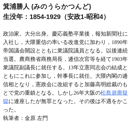
箕浦勝人 (みのうらかつんど)
生没年：1854-1929（安政1-昭和4）
政治家。大分出身。慶応義塾卒業後，報知新聞社に
入社し，大隈重信の率いる改進党に加わり，1890年
帝国議会開設とともに衆議院議員となる。以後連続
当選。農商務省商務局長，逓信次官等を経て1903年
衆議院副議長に就任する。13年立憲同志会の結成と
ともにこれに参加し，幹事長に就任。大隈内閣の逓
信相となり，憲政会に改組すると加藤高明総裁のも
とで党の重鎮となる。しかし26年大阪の
松島遊廓疑
獄
に連座したが無罪となった。その後は不遇をかこ
った。
執筆者：
金原 左門