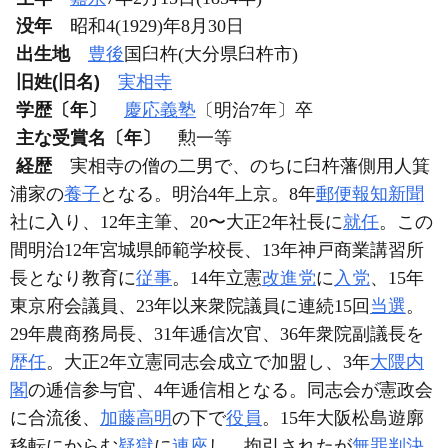
没年
昭和4(1929)年8月30日
出生地
豊後
国臼杵(大分県臼杵市)
旧姓(旧名)
実相寺
学歴〔年〕
慶応義塾
〔明治7年〕卒
主な受賞名〔年〕
勲一等
経歴
実相寺の僧の二男で、のちに臼杵藩側用人箕
浦家の
養子
となる。明治4年上京。8年
郵便報知新聞
社に入り、12年主筆、20〜大正2年社長に
就任
。この
間明治12年宮城県師範学校長、13年神戸商業講習所
長となり教育に
従事
。14年立憲
改進党
に
入党
、15年
東京府会議員、23年以来衆院議員に連続15回
当選
。
29年農商務局長、31年逓信次官、36年衆院副議長を
歴任
。大正2年立憲同志会成立で加盟し、3年
大隈内
閣
の逓信参与官、4年逓信相となる。同志会が憲政会
に合流後、
加藤高明
の下で
役員
。15年大阪松島遊廓
移転にからむ
疑獄
に
連座
し、拘引されたが
無罪
判決