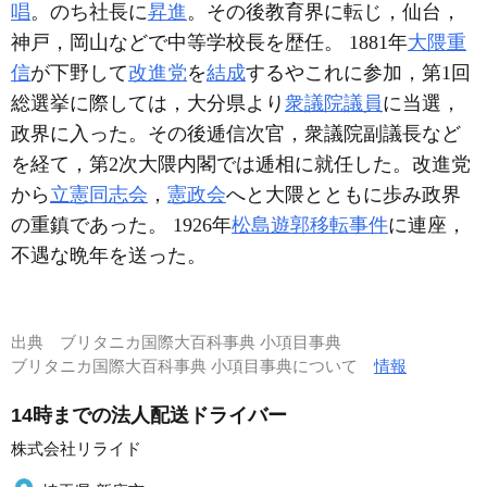
唱
。のち社長に
昇進
。その後教育界に転じ，仙台，
神戸，岡山などで中等学校長を歴任。 1881年
大隈重
信
が下野して
改進党
を
結成
するやこれに参加，第1回
総選挙に際しては，大分県より
衆議院議員
に当選，
政界に入った。その後逓信次官，衆議院副議長など
を経て，第2次大隈内閣では逓相に就任した。改進党
から
立憲同志会
，
憲政会
へと大隈とともに歩み政界
の重鎮であった。 1926年
松島遊郭移転事件
に連座，
不遇な晩年を送った。
出典
ブリタニカ国際大百科事典 小項目事典
ブリタニカ国際大百科事典 小項目事典について
情報
14時までの法人配送ドライバー
株式会社リライド