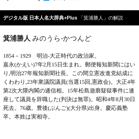
デジタル版 日本人名大辞典+Plus
「箕浦勝人」の解説
箕浦勝人
みのうら-かつんど
1854－1929
明治-大正時代の政治家。
嘉永(かえい)7年2月15日生まれ。郵便報知新聞にはい
り,明治27年報知新聞社長。この間立憲改進党結成に
くわわり,23年衆議院議員(当選15回,憲政会)。大正4年
第2次大隈内閣の逓信相。15年松島遊廓疑獄事件に連
座して議員を辞職した(判決は無罪)。昭和4年8月30日
死去。76歳。豊後(ぶんご)(大分県)出身。慶応義塾
卒。本姓は実相寺。