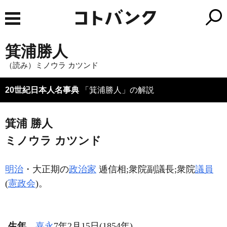
箕浦勝人
（読み）ミノウラ カツンド
20世紀日本人名事典
「箕浦勝人」の解説
箕浦 勝人
ミノウラ カツンド
明治
・大正期の
政治家
逓信相;衆院副議長;衆院
議員
(
憲政会
)。
生年
嘉永
7年2月15日(1854年)