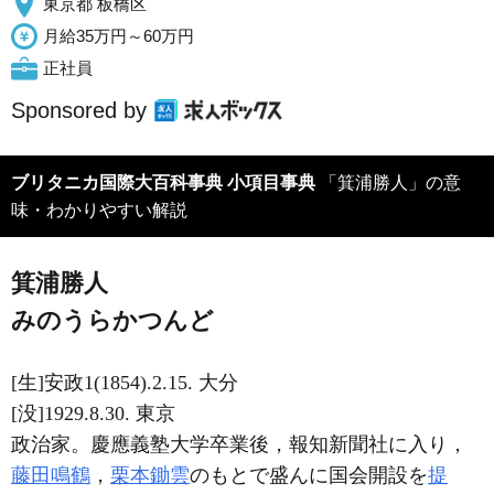
東京都 板橋区
月給35万円～60万円
正社員
Sponsored by
ブリタニカ国際大百科事典 小項目事典
「箕浦勝人」の意
味・わかりやすい解説
箕浦勝人
みのうらかつんど
[生]安政1(1854).2.15. 大分
[没]1929.8.30. 東京
政治家。慶應義塾大学卒業後，報知新聞社に入り，
藤田鳴鶴
，
栗本鋤雲
のもとで盛んに国会開設を
提