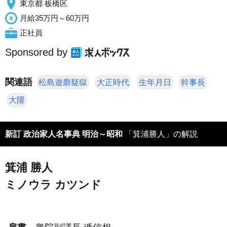
東京都 板橋区
月給35万円～60万円
正社員
Sponsored by
関連語
松島遊廓疑獄
大正時代
生年月日
幹事長
大隈
新訂 政治家人名事典 明治～昭和
「箕浦勝人」の解説
箕浦 勝人
ミノウラ カツンド