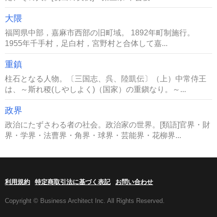
大隈
福岡県中部，嘉麻市西部の旧町域。 1892年町制施行。
1955年千手村，足白村，宮野村と合体して嘉...
重鎮
柱石となる人物。〔三国志、呉、陸凱伝〕（上）中常侍王
は、～斯れ稷(しやしよく)（国家）の重鎭なり。～...
政界
政治にたずさわる者の社会。政治家の世界。[類語]官界・財
界・学界・法曹界・角界・球界・芸能界・花柳界...
利用規約
特定商取引法に基づく表記
お問い合わせ
Copyright © Business Architect Inc. All Rights Reserved.