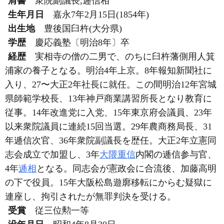
肩書
衆院副議長,逓信相
生年月日
嘉永7年2月15日(1854年)
出生地
豊後国臼杵(大分県)
学歴
慶応義塾〔明治8年〕卒
経歴
実相寺の僧の二男で、のちに臼杵藩側用人箕
浦家の養子となる。明治4年上京。8年報知新聞社に
入り、27〜大正2年社長に就任。この間明治12年宮城
県師範学校長、13年神戸商業講習所長となり教育に
従事。14年改進党に入党、15年東京府会議員、23年
以来衆院議員に連続15回当選。29年農商務局長、31
年逓信次官、36年衆院副議長を歴任。大正2年立憲同
志会成立で加盟し、3年
大隈重信
内閣の逓信参与官、
4年
逓相
となる。同志会が憲政会に合流後、加藤高明
の下で役員。15年大阪松島遊廓移転にからむ疑獄に
連座し、拘引されたが無罪判決を受ける。
受賞
従三位勲一等