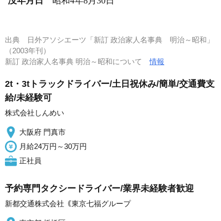
没年月日
昭和4年8月30日
出典
日外アソシエーツ「新訂 政治家人名事典 明治～昭和」
（2003年刊）
新訂 政治家人名事典 明治～昭和について
情報
2t・3tトラックドライバー/土日祝休み/簡単/交通費支
給/未経験可
株式会社しんめい
大阪府 門真市
月給24万円～30万円
正社員
予約専門タクシードライバー/業界未経験者歓迎
新都交通株式会社｟東京七福グループ