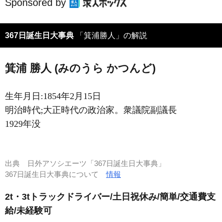
Sponsored by
367日誕生日大事典
「箕浦勝人」の解説
箕浦 勝人 (みのうら かつんど)
生年月日:1854年2月15日
明治時代;大正時代の政治家。衆議院副議長
1929年没
出典
日外アソシエーツ「367日誕生日大事典」
367日誕生日大事典について
情報
2t・3tトラックドライバー/土日祝休み/簡単/交通費支
給/未経験可