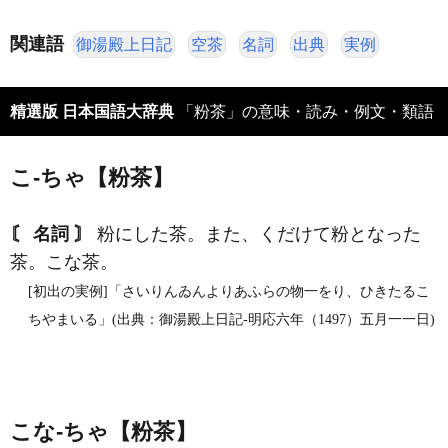
関連語
御湯殿上日記
空茶
名詞
出典
実例
精選版 日本国語大辞典
「粉茶」の意味・読み・例文・類語
こ‐ちゃ【粉茶】
〘 名詞 〙
粉にした茶。また、くだけて粉となった
茶。こな茶。
[初出の実例]「さいりんゐんよりあふらの物一をり、ひきたるこ
ちやまいる」(出典：御湯殿上日記‐明応六年（1497）五月一一日)
こな‐ちゃ【粉茶】