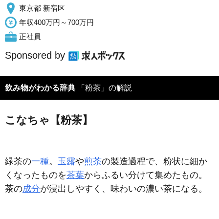
東京都 新宿区
年収400万円～700万円
正社員
Sponsored by
飲み物がわかる辞典
「粉茶」の解説
こなちゃ【粉茶】
緑茶の
一種
。
玉露
や
煎茶
の製造過程で、粉状に細か
くなったものを
茶葉
からふるい分けて集めたもの。
茶の
成分
が浸出しやすく、味わいの濃い茶になる。