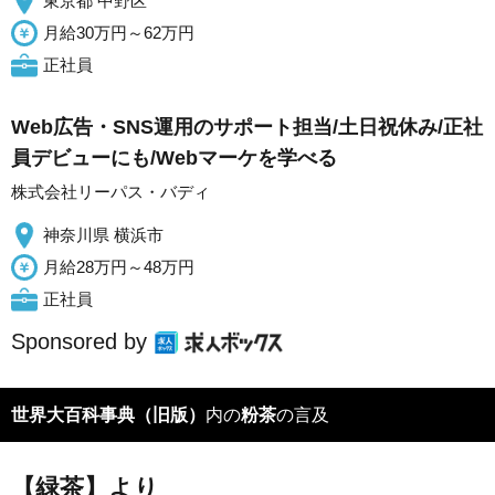
東京都 中野区
月給30万円～62万円
正社員
Web広告・SNS運用のサポート担当/土日祝休み/正社
員デビューにも/Webマーケを学べる
株式会社リーパス・バディ
神奈川県 横浜市
月給28万円～48万円
正社員
Sponsored by
世界大百科事典（旧版）
内の
粉茶
の言及
【緑茶】より