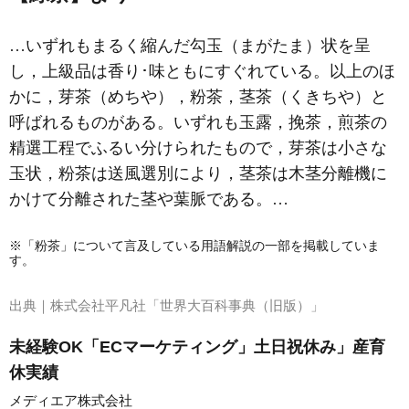
…いずれもまるく縮んだ勾玉（まがたま）状を呈
し，上級品は香り･味ともにすぐれている。以上のほ
かに，芽茶（めちや），粉茶，茎茶（くきちや）と
呼ばれるものがある。いずれも玉露，挽茶，煎茶の
精選工程でふるい分けられたもので，芽茶は小さな
玉状，粉茶は送風選別により，茎茶は木茎分離機に
かけて分離された茎や葉脈である。…
※「粉茶」について言及している用語解説の一部を掲載していま
す。
出典｜
株式会社平凡社「世界大百科事典（旧版）」
未経験OK「ECマーケティング」土日祝休み」産育
休実績
メディエア株式会社