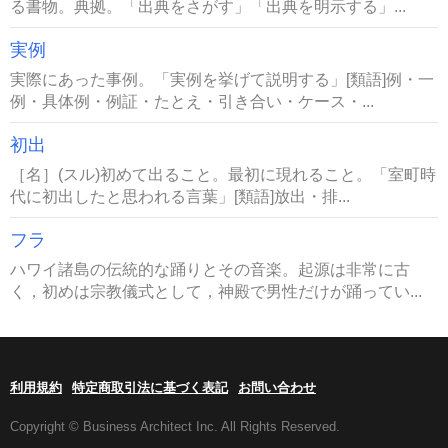
る書物。典拠。「出典をさがす」「出典を明示する」...
実例
実際にあった事例。「実例を挙げて説明する」[類語]例・一
例・具体例・例証・たとえ・引き合い・ケース・...
初出
［名］(スル)初めて出ること。最初に現れること。「室町時
代に初出したと思われる言葉」[類語]放出・排...
フラ
ハワイ諸島の伝統的な踊りとその音楽。起源は非常に古
く，初めは宗教儀式として，神殿で男性だけが踊ってい...
利用規約
特定商取引法に基づく表記
お問い合わせ
Copyright © Business Architect Inc. All Rights Reserved.