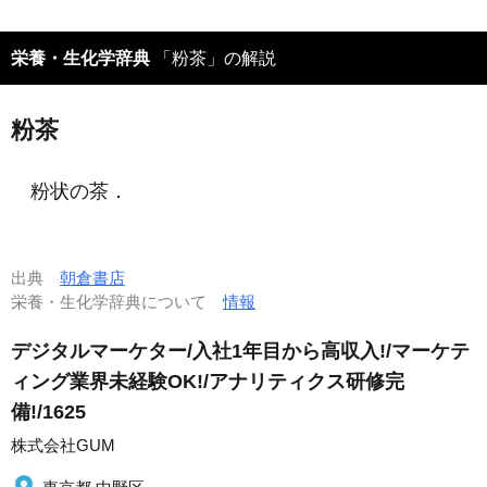
栄養・生化学辞典
「粉茶」の解説
粉茶
粉状の茶．
出典
朝倉書店
栄養・生化学辞典について
情報
デジタルマーケター/入社1年目から高収入!/マーケテ
ィング業界未経験OK!/アナリティクス研修完
備!/1625
株式会社GUM