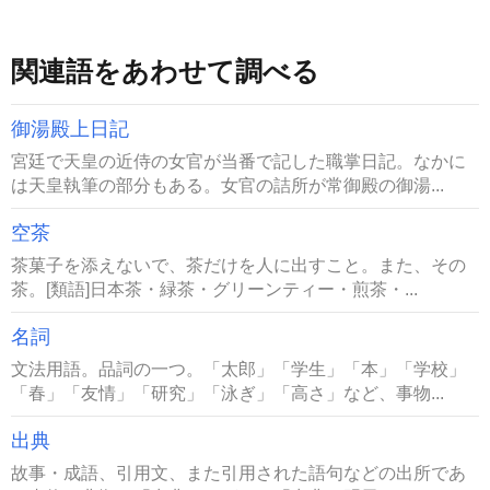
関連語をあわせて調べる
御湯殿上日記
宮廷で天皇の近侍の女官が当番で記した職掌日記。なかに
は天皇執筆の部分もある。女官の詰所が常御殿の御湯...
空茶
茶菓子を添えないで、茶だけを人に出すこと。また、その
茶。[類語]日本茶・緑茶・グリーンティー・煎茶・...
名詞
文法用語。品詞の一つ。「太郎」「学生」「本」「学校」
「春」「友情」「研究」「泳ぎ」「高さ」など、事物...
出典
故事・成語、引用文、また引用された語句などの出所であ