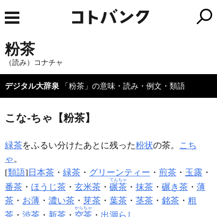
粉茶
（読み）コナチャ
デジタル大辞泉
「粉茶」の意味・読み・例文・類語
こな‐ちゃ【粉茶】
緑茶
をふるい分けたあとに残った
粉状
の茶。
こち
ゃ
。
[
類語
]
日本茶
・
緑茶
・
グリーンティー
・
煎茶
・
玉露
・
てんちゃ
番茶
・
ほうじ茶
・
玄米茶
・
碾茶
・
抹茶
・
碾き茶
・
薄
茶
・
お薄
・
濃い茶
・
芽茶
・
葉茶
・
茎茶
・
銘茶
・
粗
からちゃ
茶
・
渋茶
・
新茶
・
空茶
・
出涸らし