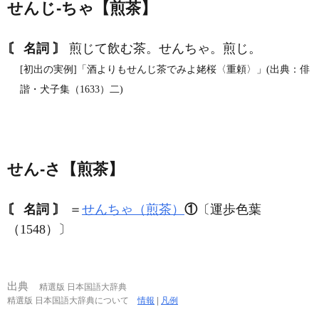
せんじ‐ちゃ【煎茶】
〘 名詞 〙
煎じて飲む茶。せんちゃ。煎じ。
[初出の実例]「酒よりもせんじ茶でみよ姥桜〈重頼〉」(出典：俳
諧・犬子集（1633）二)
せん‐さ【煎茶】
〘 名詞 〙
＝
せんちゃ（煎茶）
①
〔運歩色葉
（1548）〕
出典
精選版 日本国語大辞典
精選版 日本国語大辞典について
情報
|
凡例