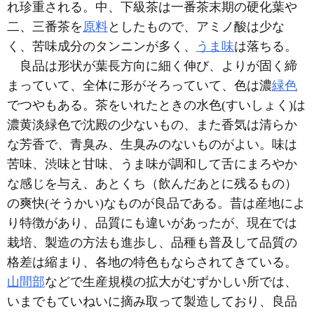
れ珍重される。中、下級茶は一番茶末期の硬化葉や
二、三番茶を
原料
としたもので、アミノ酸は少な
く、苦味成分のタンニンが多く、
うま味
は落ちる。
良品は形状が葉長方向に細く伸び、よりが固く締
まっていて、全体に形がそろっていて、色は濃
緑色
でつやもある。茶をいれたときの水色(すいしょく)は
濃黄淡緑色で沈殿の少ないもの、また香気は清らか
な芳香で、青臭み、生臭みのないものがよい。味は
苦味、渋味と甘味、うま味が調和して舌にまろやか
な感じを与え、あとくち（飲んだあとに残るもの）
の爽快(そうかい)なものが良品である。昔は産地によ
り特徴があり、品質にも違いがあったが、現在では
栽培、製造の方法も進歩し、品種も普及して品質の
格差は縮まり、各地の特色もならされてきている。
山間部
などで生産規模の拡大がむずかしい所では、
いまでもていねいに摘み取って製造しており、良品