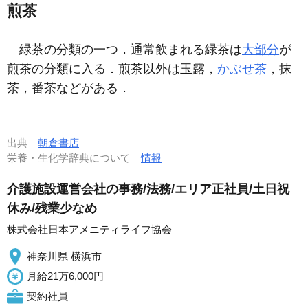
煎茶
緑茶の分類の一つ．通常飲まれる緑茶は
大部分
が
煎茶の分類に入る．煎茶以外は玉露，
かぶせ茶
，抹
茶，番茶などがある．
出典
朝倉書店
栄養・生化学辞典について
情報
介護施設運営会社の事務/法務/エリア正社員/土日祝
休み/残業少なめ
株式会社日本アメニティライフ協会
神奈川県 横浜市
月給21万6,000円
契約社員