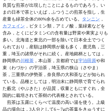
良質な煎茶が出現したことによるものであろう。い
まの日本で茶といえば，ふつうこの煎茶を指し，生
産量も緑茶全体の80%余を占めている。
タンニン
，
カフェイン
，ビタミン類，アミノ酸，葉緑素などを
含み，とくにビタミンCの含有量は野菜や果実よりも
多い。北海道と東北の一部を除いて日本全土でつく
られており，産額は静岡県が最も多く，鹿児島，三
重，埼玉の諸県がそれに続く。産地銘柄としては，
静岡県の
川根茶
，本山茶，京都府では
宇治田原
や和
束（わづか）の宇治茶，埼玉県の狭山（さやま）
茶，三重県の伊勢茶，奈良県の大和茶などが知られ
ている。品種としては，明治末に静岡県で育てられ
た藪北（やぶきた）が品質，収量ともにすぐれ，全
国的に栽培されて茶樹の代表種とされている。
煎茶は玉露にくらべて温度の高い湯を使う。上級
品の場合は，3人分として6～7gの茶葉をきゅうすに