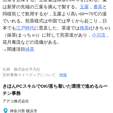
は新芽の先端の三葉を摘んで製する。
玉露
，
番茶
と
同様煎じて飲用するが，玉露より高い60〜70℃の湯
でいれる。煎茶様式は中国では早くから起こり，日
本でも
江戸時代
に普及した。茶道では
挽茶
(ひきちゃ)
（抹茶(まっちゃ)）に対して煎茶道があり，
小川流
，
花月庵流などの流儀がある。
→関連項目
緑茶
出典
株式会社平凡社
百科事典マイペディアについて
情報
きほんPCスキルでOK/落ち着いた環境で進めるルー
チン事務
アデコ株式会社
神奈川県 横浜市