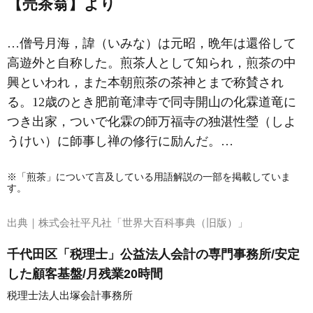
【売茶翁】より
…僧号月海，諱（いみな）は元昭，晩年は還俗して
高遊外と自称した。煎茶人として知られ，煎茶の中
興といわれ，また本朝煎茶の茶神とまで称賛され
る。12歳のとき肥前竜津寺で同寺開山の化霖道竜に
つき出家，ついで化霖の師万福寺の独湛性瑩（しよ
うけい）に師事し禅の修行に励んだ。…
※「煎茶」について言及している用語解説の一部を掲載していま
す。
出典｜
株式会社平凡社「世界大百科事典（旧版）」
千代田区「税理士」公益法人会計の専門事務所/安定
した顧客基盤/月残業20時間
税理士法人出塚会計事務所