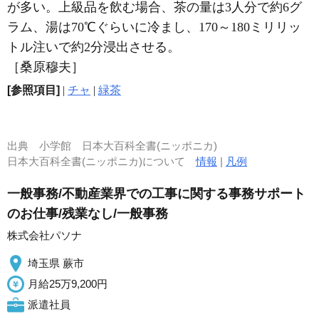
が多い。上級品を飲む場合、茶の量は3人分で約6グ
ラム、湯は70℃ぐらいに冷まし、170～180ミリリッ
トル注いで約2分浸出させる。
［桑原穆夫］
[参照項目]
|
チャ
|
緑茶
出典
小学館 日本大百科全書(ニッポニカ)
日本大百科全書(ニッポニカ)について
情報
|
凡例
一般事務/不動産業界での工事に関する事務サポート
のお仕事/残業なし/一般事務
株式会社パソナ
埼玉県 蕨市
月給25万9,200円
派遣社員