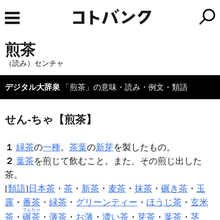
煎茶
（読み）センチャ
デジタル大辞泉
「煎茶」の意味・読み・例文・類語
せん‐ちゃ【煎茶】
１
緑茶
の
一種
。
茶葉
の
新芽
を製したもの。
２
葉茶
を煎じて飲むこと。また、その煎じ出した
茶。
[
類語
]
日本茶
・
茶
・
新茶
・
麦茶
・
抹茶
・
碾き茶
・
玉
露
・
番茶
・
緑茶
・
グリーンティー
・
ほうじ茶
・
玄米
てんちゃ
茶
・
碾茶
・
薄茶
・
お薄
・
濃い茶
・
芽茶
・
葉茶
・
茎