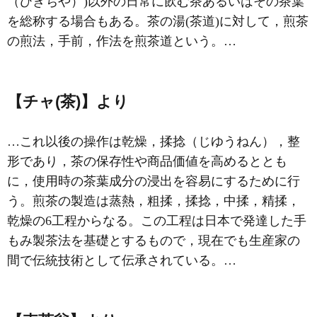
（ひきちや）)以外の日常に飲む茶あるいはその茶葉
を総称する場合もある。茶の湯(
茶道
)に対して，煎茶
の煎法，手前，作法を煎茶道という。…
【チャ(茶)】より
…これ以後の操作は乾燥，揉捻（じゆうねん），整
形であり，茶の保存性や商品価値を高めるととも
に，使用時の茶葉成分の浸出を容易にするために行
う。煎茶の製造は蒸熱，粗揉，揉捻，中揉，精揉，
乾燥の6工程からなる。この工程は日本で発達した手
もみ製茶法を基礎とするもので，現在でも生産家の
間で伝統技術として伝承されている。…