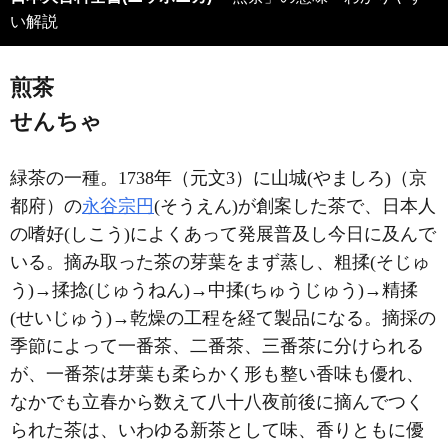
い解説
煎茶
せんちゃ
緑茶の一種。1738年（元文3）に山城(やましろ)（京
都府）の
永谷宗円
(そうえん)が創案した茶で、日本人
の嗜好(しこう)によくあって発展普及し今日に及んで
いる。摘み取った茶の芽葉をまず蒸し、粗揉(そじゅ
う)→揉捻(じゅうねん)→中揉(ちゅうじゅう)→精揉
(せいじゅう)→乾燥の工程を経て製品になる。摘採の
季節によって一番茶、二番茶、三番茶に分けられる
が、一番茶は芽葉も柔らかく形も整い香味も優れ、
なかでも立春から数えて八十八夜前後に摘んでつく
られた茶は、いわゆる新茶として味、香りともに優