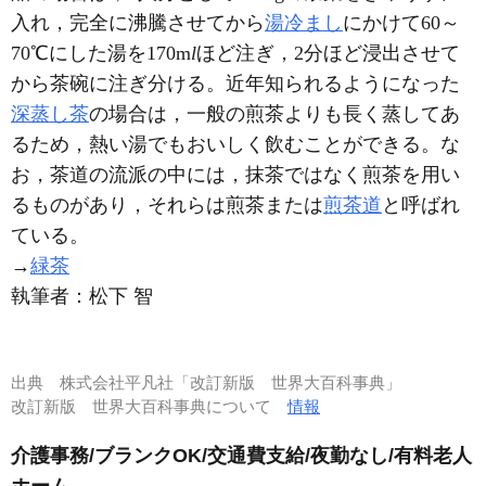
入れ，完全に沸騰させてから
湯冷まし
にかけて60～
70℃にした湯を170m
l
ほど注ぎ，2分ほど浸出させて
から茶碗に注ぎ分ける。近年知られるようになった
深蒸し茶
の場合は，一般の煎茶よりも長く蒸してあ
るため，熱い湯でもおいしく飲むことができる。な
お，茶道の流派の中には，抹茶ではなく煎茶を用い
るものがあり，それらは煎茶または
煎茶道
と呼ばれ
ている。
→
緑茶
執筆者：
松下 智
出典
株式会社平凡社「改訂新版 世界大百科事典」
改訂新版 世界大百科事典について
情報
介護事務/ブランクOK/交通費支給/夜勤なし/有料老人