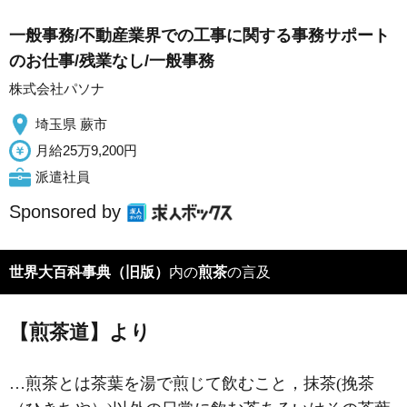
一般事務/不動産業界での工事に関する事務サポート
のお仕事/残業なし/一般事務
株式会社パソナ
埼玉県 蕨市
月給25万9,200円
派遣社員
Sponsored by
世界大百科事典（旧版）
内の
煎茶
の言及
【煎茶道】より
…
煎茶
とは茶葉を湯で煎じて飲むこと，抹茶(
挽茶