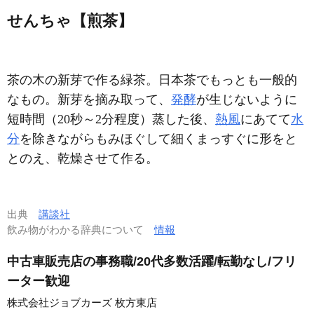
せんちゃ【煎茶】
茶の木の新芽で作る緑茶。日本茶でもっとも一般的
なもの。新芽を摘み取って、
発酵
が生じないように
短時間（20秒～2分程度）蒸した後、
熱風
にあてて
水
分
を除きながらもみほぐして細くまっすぐに形をと
とのえ、乾燥させて作る。
出典
講談社
飲み物がわかる辞典について
情報
中古車販売店の事務職/20代多数活躍/転勤なし/フリ
ーター歓迎
株式会社ジョブカーズ 枚方東店