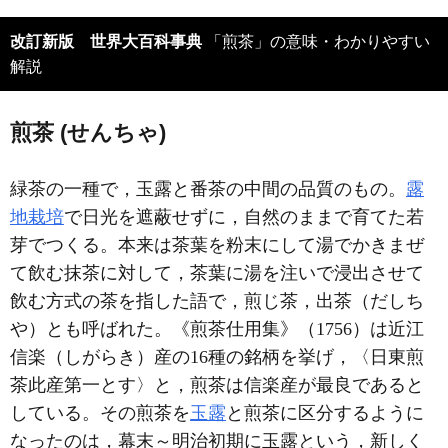
改訂新版 世界大百科事典
「煎茶」の意味・わかりやすい
解説
煎茶 (せんちゃ)
緑茶の一種で，玉露と番茶の中間の品質のもの。
露
地栽培
で日光を遮蔽せずに，自然のままで育てた若
芽でつくる。本来は茶葉を粉末にして湯でかきまぜ
て飲む抹茶に対して，茶葉に湯を注いで浸出させて
飲む方式の茶を指した語で，煎じ茶，出茶（だしち
や）とも呼ばれた。《煎茶仕用集》（1756）は近江
信楽（しがらき）産の16種の銘柄を挙げ，〈日東煎
茶此産第一とす〉と，煎茶は信楽産が最良であると
している。その煎茶を
玉露
と煎茶に区分するように
なったのは，幕末～明治初期に玉露という，新しく