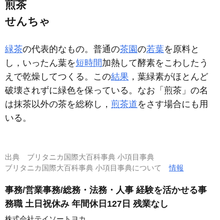
煎茶
せんちゃ
緑茶
の代表的なもの。普通の
茶園
の
若葉
を原料と
し，いったん葉を
短時間
加熱して酵素をこわしたう
えで乾燥してつくる。この
結果
，葉緑素がほとんど
破壊されずに緑色を保っている。なお「煎茶」の名
は抹茶以外の茶を総称し，
煎茶道
をさす場合にも用
いる。
出典
ブリタニカ国際大百科事典 小項目事典
ブリタニカ国際大百科事典 小項目事典について
情報
事務/営業事務/総務・法務・人事 経験を活かせる事
務職 土日祝休み 年間休日127日 残業なし
株式会社テイソートヨカ