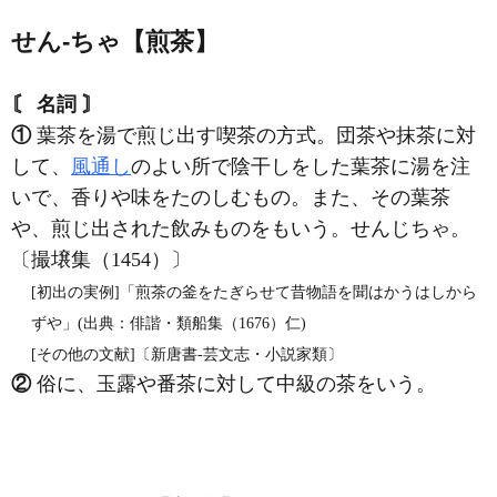
せん‐ちゃ【煎茶】
〘 名詞 〙
①
葉茶を湯で煎じ出す喫茶の方式。団茶や抹茶に対
して、
風通し
のよい所で陰干しをした葉茶に湯を注
いで、香りや味をたのしむもの。また、その葉茶
や、煎じ出された飲みものをもいう。せんじちゃ。
〔撮壌集（1454）〕
[初出の実例]「煎茶の釜をたぎらせて昔物語を聞はかうはしから
ずや」(出典：俳諧・類船集（1676）仁)
[その他の文献]〔新唐書‐芸文志・小説家類〕
②
俗に、玉露や番茶に対して中級の茶をいう。