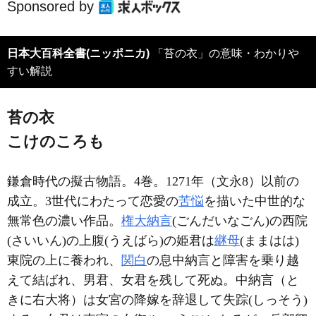
Sponsored by
日本大百科全書(ニッポニカ)
「苔の衣」の意味・わかりや
すい解説
苔の衣
こけのころも
鎌倉時代の擬古物語。4巻。1271年（文永8）以前の
成立。3世代にわたって恋愛の
苦悩
を描いた中世的な
無常色の濃い作品。
権大納言
(ごんだいなごん)の西院
(さいいん)の上腹(うえばら)の姫君は
継母
(ままはは)
東院の上に養われ、
関白
の息中納言と障害を乗り越
えて結ばれ、男君、女君を残して死ぬ。中納言（と
きに右大将）は女宮の降嫁を辞退して失踪(しっそう)