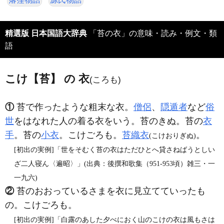
精選版 日本国語大辞典
「苔の衣」の意味・読み・例文・類
語
こけ【苔】 の 衣
(ころも)
①
苔で作ったような粗末な衣。
僧侶
、
隠遁者
など
俗
世
をはなれた人の着る衣をいう。苔のきぬ。苔の
衣
手
。苔の
小衣
。こけごろも。
苔織衣
。
(こけおりぎぬ)
[初出の実例]「世をそむく苔の衣はただひとへ貸さねばうとしい
ざ二人寝ん〈遍昭〉」(出典：後撰和歌集（951‐953頃）雑三・一
一九六)
②
苔のおおっているさまを衣に見立てていったも
の。こけごろも。
[初出の実例]「白露のあした夕べにおく山のこけの衣は風もさは