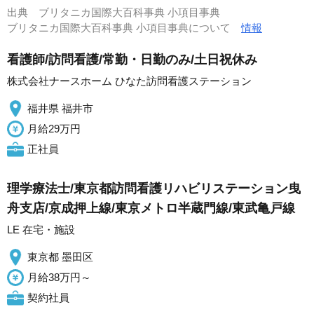
出典
ブリタニカ国際大百科事典 小項目事典
ブリタニカ国際大百科事典 小項目事典について
情報
看護師/訪問看護/常勤・日勤のみ/土日祝休み
株式会社ナースホーム ひなた訪問看護ステーション
福井県 福井市
月給29万円
正社員
理学療法士/東京都訪問看護リハビリステーション曳
舟支店/京成押上線/東京メトロ半蔵門線/東武亀戸線
LE 在宅・施設
東京都 墨田区
月給38万円～
契約社員