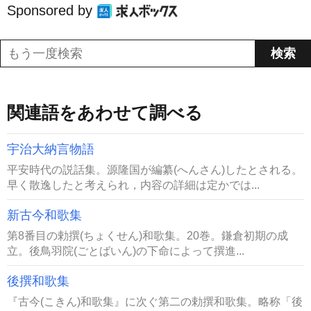
Sponsored by
関連語をあわせて調べる
宇治大納言物語
平安時代の説話集。源隆国が編纂(へんさん)したとされる。
早く散逸したと考えられ，内容の詳細は定かでは...
新古今和歌集
第8番目の勅撰(ちょくせん)和歌集。20巻。鎌倉初期の成
立。後鳥羽院(ごとばいん)の下命によって撰進...
後撰和歌集
『古今(こきん)和歌集』に次ぐ第二の勅撰和歌集。略称「後