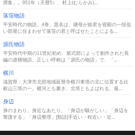
撰集」。951年（天暦5）、村上(むらかみ)...
落窪物語
平安時代の物語。4巻。題名は、継母が姫君を寝殿の一段低
い部屋に住まわせて落窪の君と呼ばせたことによる...
源氏物語
平安時代中期の11世紀初め、紫式部によって創作された長
編の虚構物語。正しい呼称は「源氏の物語」で、「...
横川
滋賀県：大津市北部地域延暦寺横川東塔の北に位置する比
叡山三塔の一。横河とも書き、北塔ともよばれる。最...
身辺
身のまわり。身近なあたり。「身辺が騒がしい」「身辺を
警護する」「身辺整理」[類語]手近い・程近い・近...