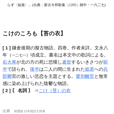
らず〈如覚〉」(出典：新古今和歌集（1205）雑中・一六二七)
こけのころも【苔の衣】
[ 1 ]
鎌倉後期の擬古物語。四巻。作者未詳。文永八
年（
）頃成立。書名は本文中の歌詞による。
一二七一
右大将
が北の方の死に悲嘆し
遁世
するいきさつが
前
半
で語られ、
後半
は二人の間に生まれた
姫君
への
兵
部卿
宮の激しい悲恋を主題とする。
愛別離苦
と無常
感に染め上げられた陰鬱な物語。
[ 2 ]
〘 名詞 〙
⇒
こけ（苔）の衣
出典
精選版 日本国語大辞典