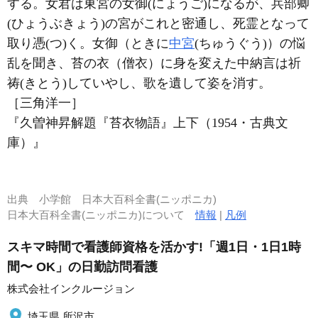
する。女君は東宮の女御(にょうご)になるが、兵部卿
(ひょうぶきょう)の宮がこれと密通し、死霊となって
取り憑(つ)く。女御（ときに
中宮
(ちゅうぐう)）の悩
乱を聞き、苔の衣（僧衣）に身を変えた中納言は祈
祷(きとう)していやし、歌を遺して姿を消す。
［三角洋一］
『久曽神昇解題『苔衣物語』上下（1954・古典文
庫）』
出典
小学館 日本大百科全書(ニッポニカ)
日本大百科全書(ニッポニカ)について
情報
|
凡例
スキマ時間で看護師資格を活かす!「週1日・1日1時
間〜 OK」の日勤訪問看護
株式会社インクルージョン
埼玉県 所沢市