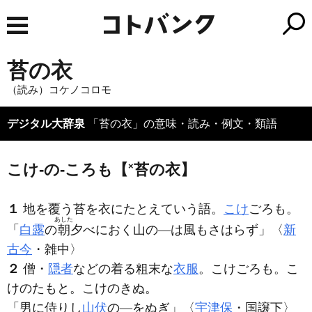
苔の衣
（読み）コケノコロモ
デジタル大辞泉
「苔の衣」の意味・読み・例文・類語
こけ‐の‐ころも【
×
苔の衣】
１
地を覆う苔を衣にたとえていう語。
こけ
ごろも。
あした
「
白露
の
朝
夕べにおく山の―は風もさはらず」〈
新
古今
・雑中〉
２
僧・
隠者
などの着る粗末な
衣服
。こけごろも。こ
けのたもと。こけのきぬ。
「男に侍りし
山伏
の―をぬぎ」〈
宇津保
・国譲下〉