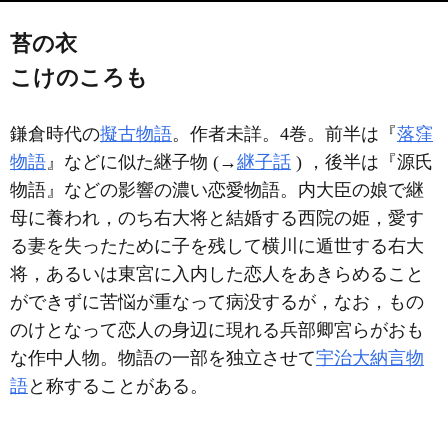
苔の衣
こけのころも
鎌倉時代の
擬古物語
。作者未詳。4巻。前半は『
落窪
物語
』などに似た継子物 (→
継子話
) ，後半は『源氏
物語』などの影響の濃い恋愛物語。内大臣の娘で継
母に養われ，のち右大将と結婚する西院の姫，愛す
る妻を失ったために子を残して横川に遁世する右大
将，あるいは東宮に入内した恋人をあきらめること
ができずに苦悩が重なって病没するが，なお，もの
のけとなって恋人の身辺に現れる兵部卿宮らがおも
な作中人物。物語の一部を独立させて
宇治大納言物
語
と称することがある。