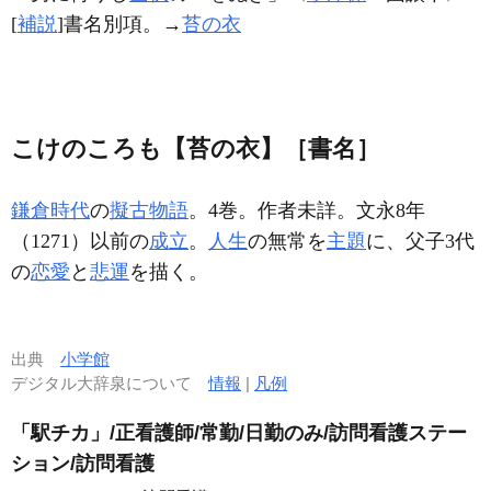
[
補説
]書名別項。→
苔の衣
こけのころも【苔の衣】［書名］
鎌倉時代
の
擬古物語
。4巻。作者未詳。文永8年
（1271）以前の
成立
。
人生
の無常を
主題
に、父子3代
の
恋愛
と
悲運
を描く。
出典
小学館
デジタル大辞泉について
情報
|
凡例
「駅チカ」/正看護師/常勤/日勤のみ/訪問看護ステー
ション/訪問看護