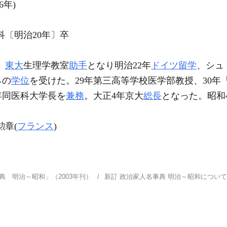
6年)
〔明治20年〕卒
、
東大
生理学教室
助手
となり明治22年
ドイツ
留学
、シュ
ネの
学位
を受けた。29年第三高等学校医学部教授、30
年同医科大学長を
兼務
。大正4年京大
総長
となった。昭和
章(
フランス
)
典 明治～昭和」（2003年刊）
新訂 政治家人名事典 明治～昭和につ