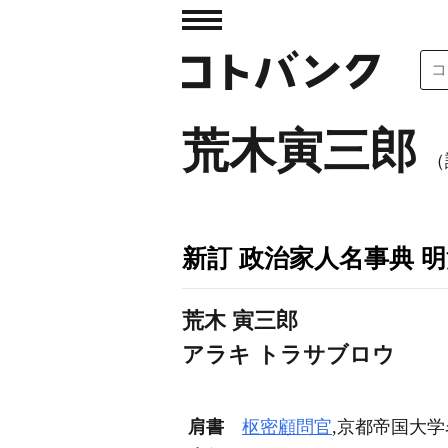
荒木寅三郎
（
新訂 政治家人名事典 
荒木 寅三郎
アラキ トラサブロウ
肩書
枢密顧問官
,京都帝国大