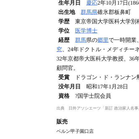
生年月日
慶応
2年10月17日(186
出生地
群馬県
碓氷郡板鼻町
学歴
東京帝国大学医科大学別科
学位
医学博士
経歴
群馬
県の
郷里
で一時開業
究
、24年ドクトル・メディチー
32年京都帝大医科大学教授、36
顧問官。
受賞
ドラゴン・ド・ランナン勲
没年月日
昭和17年1月28日
資格
?国学士院会員
出典
日外アソシエーツ「新訂 政治家人名事
販売
ベルン甲子園口店