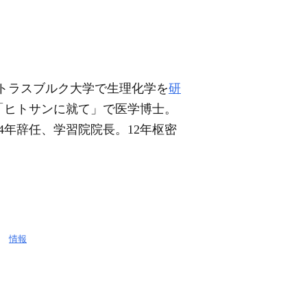
トラスブルク大学で生理化学を
研
年「ヒトサンに就て」で医学博士。
4年辞任、学習院院長。12年枢密
いて
情報