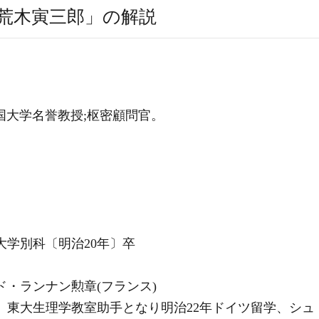
荒木寅三郎」の解説
国大学名誉教授;枢密顧問官。
大学別科〔明治20年〕卒
ド・ランナン勲章(フランス)
、東大生理学教室助手となり明治22年ドイツ留学、シュ