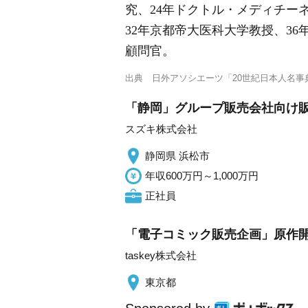
究、24年ドクトル・メディチー
32年京都帝大医科大学教授、3
顧問官。
出典
日外アソシエーツ「20世紀日本人名事典
「静岡」グループ販売会社向け
スズキ株式会社
静岡県 浜松市
年収600万円～1,000万円
正社員
「電子コミック販売企画」原作開
taskey株式会社
東京都