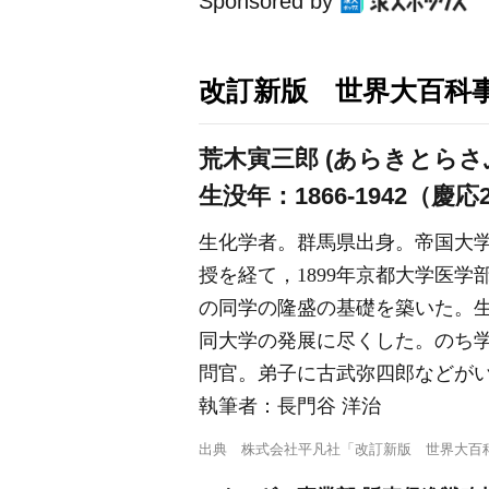
Sponsored by
改訂新版 世界大百科
荒木寅三郎 (あらきとらさ
生没年：1866-1942（慶応
生化学者。群馬県出身。帝国大
授を経て，1899年京都大学医学
の同学の隆盛の基礎を築いた。生
同大学の発展に尽くした。のち学
問官。弟子に古武弥四郎などが
執筆者：
長門谷 洋治
出典
株式会社平凡社「改訂新版 世界大百