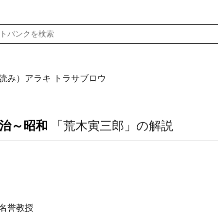
読み）アラキ トラサブロウ
明治～昭和
「荒木寅三郎」の解説
学名誉教授