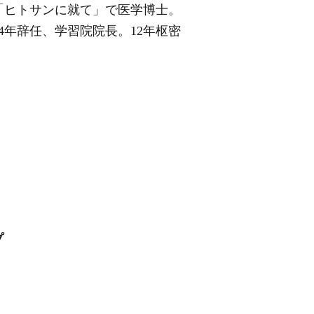
年「ヒトサンに就て」で医学博士。
4年辞任、学習院院長。12年枢密
プ