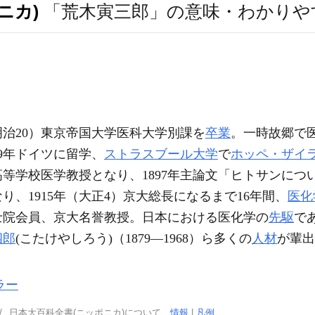
ニカ)
「荒木寅三郎」の意味・わかりや
（明治20）東京帝国大学医科大学別課を
卒業
。一時故郷で
9年ドイツに留学、
ストラスブール大学
で
ホッペ・ザイ
第三高等学校医学教授となり、1897年主論文「ヒトサンにつ
、1915年（大正4）京大総長になるまで16年間、
医化
士院会員、京大名誉教授。日本における医化学の
先駆
で
四郎
(こたけやしろう)（1879―1968）ら多くの
人材
が輩出
ラー
日本大百科全書(ニッポニカ)について
情報
|
凡例