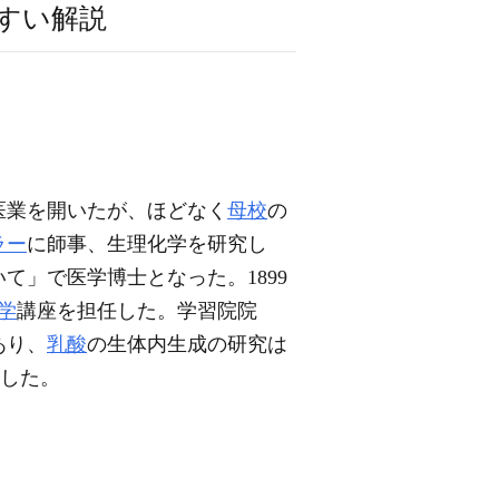
すい解説
医業を開いたが、ほどなく
母校
の
ラー
に師事、生理化学を研究し
いて」で医学博士となった。1899
学
講座を担任した。学習院院
あり、
乳酸
の生体内生成の研究は
した。