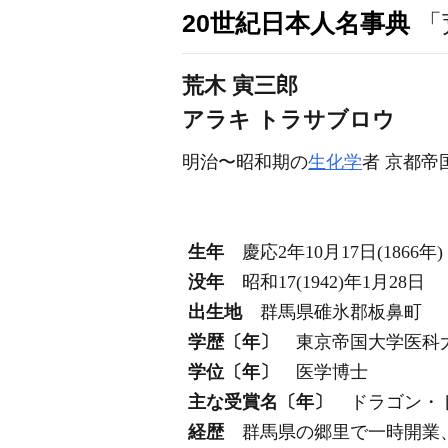
20世紀日本人名事典
「
荒木 寅三郎
アラキ トラサブロウ
明治〜昭和期の
生化学
者 京都帝
生年
慶応2年10月17日(1866年)
没年
昭和17(1942)年1月28日
出生地
群馬県碓氷郡板鼻町
学歴〔年〕
東京帝国大学医科
学位〔年〕
医学博士
主な受賞名〔年〕
ドラゴン・
経歴
群馬県の郷里で一時開業