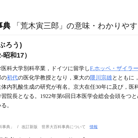
事典
「荒木寅三郎」の意味・わかりやす
ぶろう)
2-昭和17）
学医科大学別科卒業，ドイツに留学し
F.ホッペ・ザイラ
部の
初代
の医化学教授となり，東大の
隈川宗雄
とともに
体内乳酸生成の研究が有名。京大在任30年に及び，医
習院長となる。1922年第6回日本医学会総会会頭をつ
いる。
科事典」
改訂新版 世界大百科事典について
情報