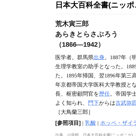
日本大百科全書(ニッポ
荒木寅三郎
あらきとらさぶろう
（1866―1942）
医学者。群馬県
出身
。1887年
生理学教室の助手となった。188
た。1895年帰国、翌1896年
年京都帝国大学医科大学教授となり
長、枢密顧問官を
歴任
。帝国学
よく知られ、
門下
からは
古武弥
［大鳥蘭三郎］
[参照項目]
|
乳酸
|
ホッペ・ザイ
出典
小学館 日本大百科全書(ニッポニカ)