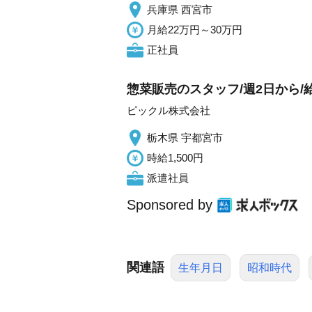
兵庫県 西宮市
月給22万円～30万円
正社員
惣菜販売のスタッフ/週2日から/
ピックル株式会社
栃木県 宇都宮市
時給1,500円
派遣社員
Sponsored by
関連語
生年月日
昭和時代