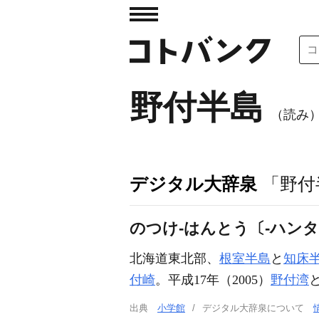
野付半島
（読み
デジタル大辞泉
「野付
のつけ‐はんとう〔‐ハン
北海道東北部、
根室半島
と
知床
付崎
。平成17年（2005）
野付湾
出典
小学館
デジタル大辞泉について