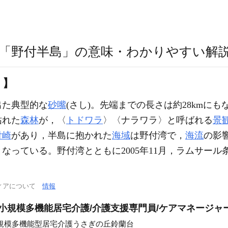
「野付半島」の意味・わかりやすい解
う】
出た典型的な
砂嘴
(さし)。先端までの長さは約28kmに
枯れた
森林
が，〈
トドワラ
〉〈ナラワラ〉と呼ばれる
景
付崎
があり，半島に抱かれた
海域
は野付湾で，
海流
の影
なっている。野付湾とともに2005年11月，ラムサー
ィアについて
情報
護小規模多機能居宅介護/介護支援専門員/ケアマネージャ
規模多機能型居宅介護うさぎの丘鈴蘭台