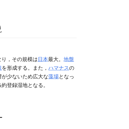
説
もなり，その規模は
日本
最大。
地盤
観
を形成する。また，
ハマナス
の
響が少ないため広大な
藻場
となっ
ル条約登録湿地となる。
ー