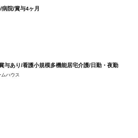
/病院/賞与4ヶ月
/賞与あり/看護小規模多機能居宅介護/日勤・夜勤
ームハウス