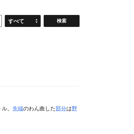
すべて
トル。
先端
のわん曲した
部分
は
野