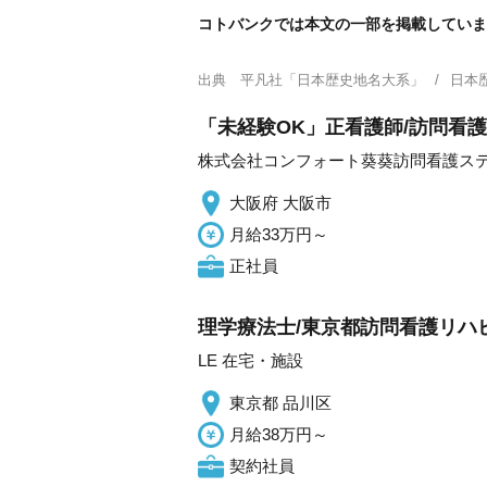
コトバンクでは本文の一部を掲載していま
出典
平凡社「日本歴史地名大系」
日本
「未経験OK」正看護師/訪問看護
株式会社コンフォート葵葵訪問看護ス
大阪府 大阪市
月給33万円～
正社員
理学療法士/東京都訪問看護リハ
LE 在宅・施設
東京都 品川区
月給38万円～
契約社員