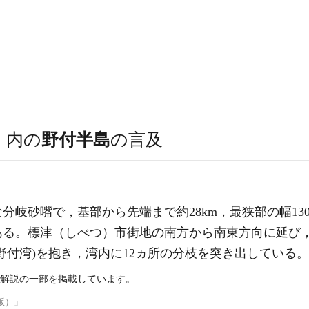
）
内の
野付半島
の言及
分岐砂嘴で，基部から先端まで約28km，最狭部の幅13
ある。標津（しべつ）市街地の南方から南東方向に延び
野付湾)を抱き，湾内に12ヵ所の分枝を突き出している
解説の一部を掲載しています。
版）」