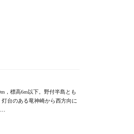
0m，標高6m以下。野付半島とも
，灯台のある竜神崎から西方向に
。…