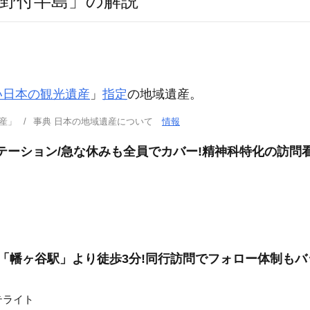
野付半島」の解説
い日本の観光遺産
」
指定
の地域遺産。
産」
事典 日本の地域遺産について
情報
ステーション/急な休みも全員でカバー!精神科特化の訪問
」「幡ヶ谷駅」より徒歩3分!同行訪問でフォロー体制もバ
テライト