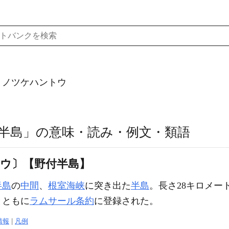
）ノツケハントウ
半島」の意味・読み・例文・類語
タウ〕【野付半島】
半島
の
中間
、
根室海峡
に突き出た
半島
。長さ28キロメー
とともに
ラムサール条約
に登録された。
情報
|
凡例