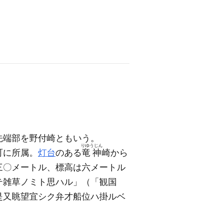
先端部を野付崎ともいう。
りゆうじん
町に所属。
灯台
のある
竜神
崎から
三〇メートル、標高は六メートル
テ雑草ノミト思ハル」
（「観国
是又眺望宜シク弁才船位ハ掛ルベ