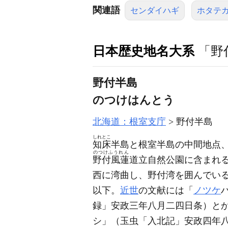
関連語
センダイハギ
ホタテ
日本歴史地名大系
「野
野付半島
のつけはんとう
北海道：根室支庁
野付半島
しれとこ
知床
半島と根室半島の中間地点
のつけふうれん
野付風蓮
道立自然公園に含まれ
西に湾曲し、野付湾を囲んでい
以下。
近世
の文献には「
ノツケ
録」安政三年八月二四日条）
と
シ」
（玉虫「入北記」安政四年