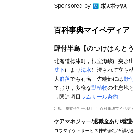
Sponsored by
百科事典マイペディア
野付半島【のつけはんと
北海道標津町，根室海峡に突き
沈下
により
海水
に浸されて立ち
大
群落
でも有名。先端部には
野
ており，多様な
動植物
の生息地と
→関連項目
ラムサール条約
出典
株式会社平凡社
百科事典マイペデ
ケアマネジャー/退職金あり/看
コウダイケアサービス株式会社/看護小