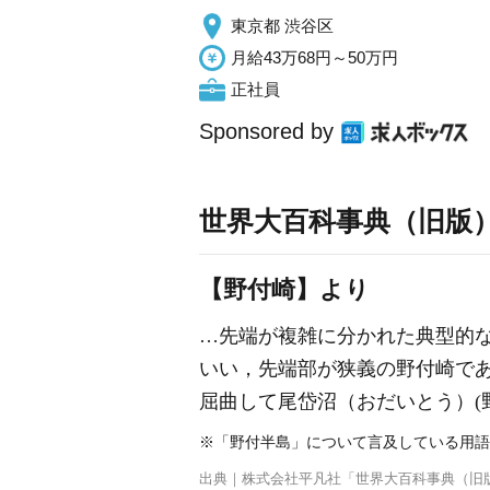
東京都 渋谷区
月給43万68円～50万円
正社員
Sponsored by
世界大百科事典（旧版
【野付崎】より
…先端が複雑に分かれた典型的な
いい，先端部が狭義の野付崎で
屈曲して
尾岱沼
（おだいとう）(
※「野付半島」について言及している用語
出典｜
株式会社平凡社「世界大百科事典（旧