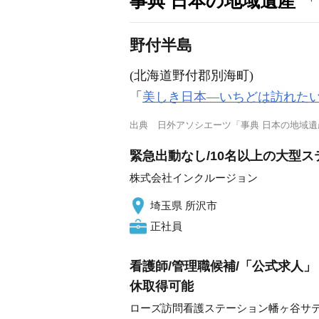
事典 日本の地域遺産
「
野付半島
(北海道野付郡別海町)
「
美しき日本―いちどは訪れた
出典
日外アソシエーツ「事典 日本の地域遺
緊急出動なし/10名以上の大型
株式会社インクルージョン
埼玉県 所沢市
正社員
看護師/管理職候補/「公式求人
休取得可能
ローズ訪問看護ステーション幡ヶ谷サ