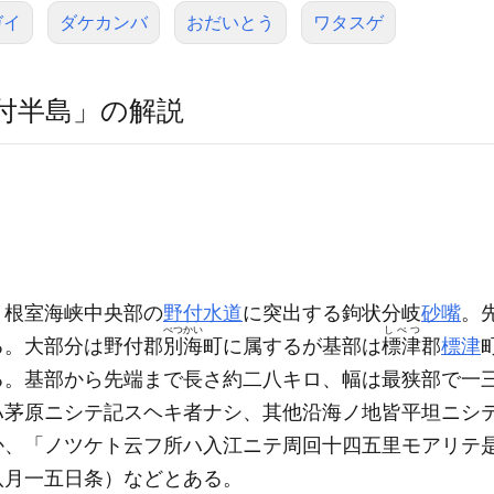
ガイ
ダケカンバ
おだいとう
ワタスゲ
付半島」の解説
、根室海峡中央部の
野付水道
に突出する鉤状分岐
砂嘴
。
べつかい
しべつ
る。大部分は野付郡
別海
町に属するが基部は
標津
郡
標津
る。基部から先端まで長さ約二八キロ、幅は最狭部で一
ハ茅原ニシテ記スヘキ者ナシ、其他沿海ノ地皆平坦ニシ
か、「ノツケト云フ所ハ入江ニテ周回十四五里モアリテ
八月一五日条）
などとある。