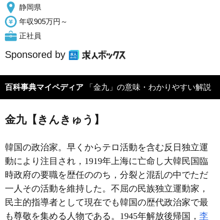
静岡県
年収905万円～
正社員
Sponsored by
百科事典マイペディア
「金九」の意味・わかりやすい解説
金九【きんきゅう】
韓国の政治家。早くからテロ活動を含む反日独立運
動により注目され，1919年上海に亡命し大韓民国臨
時政府の要職を歴任ののち，分裂と混乱の中でただ
一人その活動を維持した。不屈の民族独立運動家，
民主的指導者として現在でも韓国の歴代政治家で最
も尊敬を集める人物である。1945年解放後帰国，
李