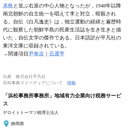
承晩
と並ぶ右派の中心人物となったが，1948年以降
南北朝鮮の自主統一を唱えて李と対立，暗殺され
る。自伝《白凡逸史》は，独立運動の経緯と遍歴時
代に観察した朝鮮半島の民衆生活誌を生き生きと描
いた，自伝文学の傑作である。日本語訳が平凡社の
東洋文庫に収録されている。
→関連項目
尹奉吉
｜
呂運亨
出典
株式会社平凡社
百科事典マイペディアについて
情報
「浜松事務所事務所」地域有力企業向け税務サービ
ス
デロイトトーマツ税理士法人
静岡県