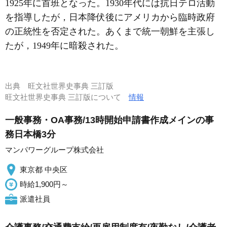
1925年に首班となった。1930年代には抗日テロ活動
を指導したが，日本降伏後にアメリカから臨時政府
の正統性を否定された。あくまで統一朝鮮を主張し
たが，1949年に暗殺された。
出典
旺文社世界史事典 三訂版
旺文社世界史事典 三訂版について
情報
一般事務・OA事務/13時開始申請書作成メインの事
務日本橋3分
マンパワーグループ株式会社
東京都 中央区
時給1,900円～
派遣社員