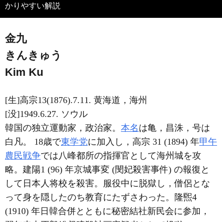
かりやすい解説
金九
きんきゅう
Kim Ku
[生]高宗13(1876).7.11. 黄海道，海州
[没]1949.6.27. ソウル
韓国の独立運動家，政治家。
本名
は亀，昌洙，号は
白凡。 18歳で
東学党
に加入し，高宗 31 (1894) 年
甲午
農民戦争
では八峰都所の指揮官として海州城を攻
略。建陽1 (96) 年京城事変 (閔妃殺害事件) の報復と
して日本人将校を殺害。服役中に脱獄し，僧侶とな
って身を隠したのち教育にたずさわった。隆煕4
(1910) 年日韓合併とともに秘密結社新民会に参加，