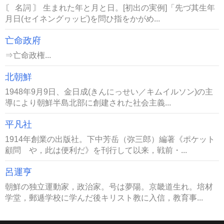
〘 名詞 〙 生まれた年と月と日。[初出の実例]「先づ其生年
月日(セイネングヮッピ)を問ひ指をかがめ...
亡命政府
⇒亡命政権...
北朝鮮
1948年9月9日、金日成(きんにっせい／キムイルソン)の主
導により朝鮮半島北部に創建された社会主義...
平凡社
1914年創業の出版社。下中芳岳（弥三郎）編著《ポケット
顧問 や，此は便利だ》を刊行して以来，戦前・...
呂運亨
朝鮮の独立運動家，政治家。号は夢陽。京畿道生れ。培材
学堂，郵逓学校に学んだ後キリスト教に入信，教育事...