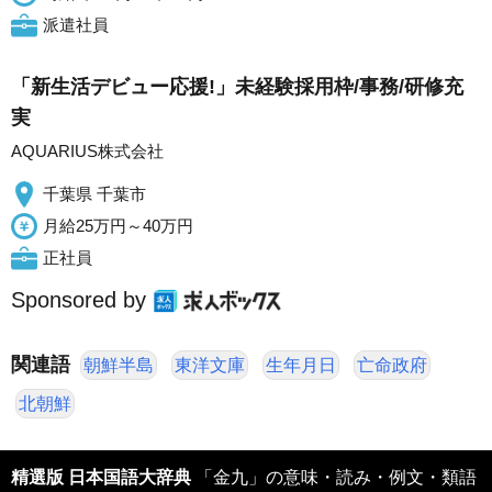
派遣社員
「新生活デビュー応援!」未経験採用枠/事務/研修充
実
AQUARIUS株式会社
千葉県 千葉市
月給25万円～40万円
正社員
Sponsored by
関連語
朝鮮半島
東洋文庫
生年月日
亡命政府
北朝鮮
精選版 日本国語大辞典
「金九」の意味・読み・例文・類語