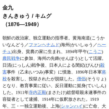
金九
きんきゅう / キムグ
（1876―1949）
朝鮮の政治家、独立運動の指導者。黄海南道(こうか
いなんどう／
ファンヘナムド
)海州(かいしゅう／
ヘー
チュ
)出身。貧農の家に生まれ、1894年甲午(
こうご
)
農民戦争
に参加、海州の先鋒(せんぽう)として活躍。
日清(にっしん)戦争後、日本人による閔妃(びんひ)
殺
害
事件（乙未(いつみ)事変）に憤激、1896年日本軍
将
校
を殺害し、投獄されたが脱獄した。
僧侶
(そうりょ)
となり、教育事業に従い、反日運動に挺身(ていしん)
した。1911年
寺内正毅
(まさたけ)総督暗殺未遂事件の
容疑者として逮捕、1914年に仮釈放された。1919
年、三・一独立運動後、上海(
シャンハイ
)に亡命、大