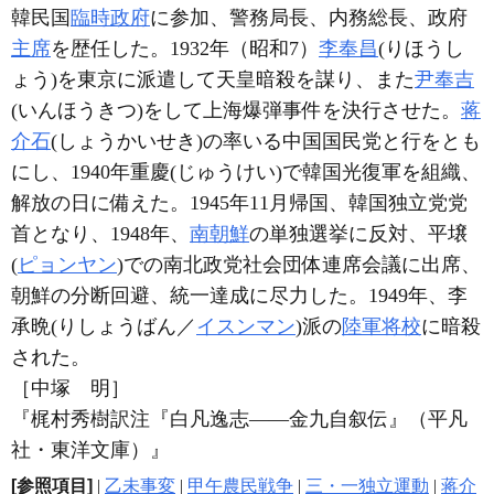
韓民国
臨時政府
に参加、警務局長、内務総長、政府
主席
を歴任した。1932年（昭和7）
李奉昌
(りほうし
ょう)を東京に派遣して天皇暗殺を謀り、また
尹奉吉
(いんほうきつ)をして上海爆弾事件を決行させた。
蒋
介石
(しょうかいせき)の率いる中国国民党と行をとも
にし、1940年重慶(じゅうけい)で韓国光復軍を組織、
解放の日に備えた。1945年11月帰国、韓国独立党党
首となり、1948年、
南朝鮮
の単独選挙に反対、平壌
(
ピョンヤン
)での南北政党社会団体連席会議に出席、
朝鮮の分断回避、統一達成に尽力した。1949年、李
承晩(りしょうばん／
イスンマン
)派の
陸軍将校
に暗殺
された。
［中塚 明］
『梶村秀樹訳注『白凡逸志――金九自叙伝』（平凡
社・東洋文庫）』
[参照項目]
|
乙未事変
|
甲午農民戦争
|
三・一独立運動
|
蒋介