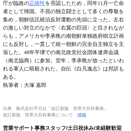
庁が臨政の
正統性
を否認したため，同年11月一亡命
者として帰国。不屈の独立闘士として多くの尊敬を
集め，朝鮮信託統治反対運動の先頭に立った。左右
の激しい対立のなかで〈右翼の巨頭〉と目されなが
らも，アメリカや李承晩の南朝鮮単独政府樹立計画
にも反対し，一貫して統一朝鮮の完全自主独立を主
張した。48年平壌での南北政党社会団体連席会議
（南北協商）に参加。翌年，李承晩が放ったといわ
れる軍人に暗殺された。自伝《白凡逸志》は邦訳も
ある。
執筆者：
大塚 嘉郎
出典
株式会社平凡社「改訂新版 世界大百科事典」
改訂新版 世界大百科事典について
情報
営業サポート事務スタッフ/土日祝休み/未経験歓迎