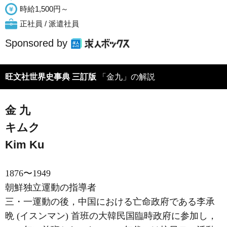
時給1,500円～
正社員 / 派遣社員
Sponsored by
旺文社世界史事典 三訂版
「金九」の解説
金 九
キムク
Kim Ku
1876〜1949
朝鮮独立運動の指導者
三・一運動の後，中国における亡命政府である李承
晩 (イスンマン) 首班の大韓民国臨時政府に参加し，