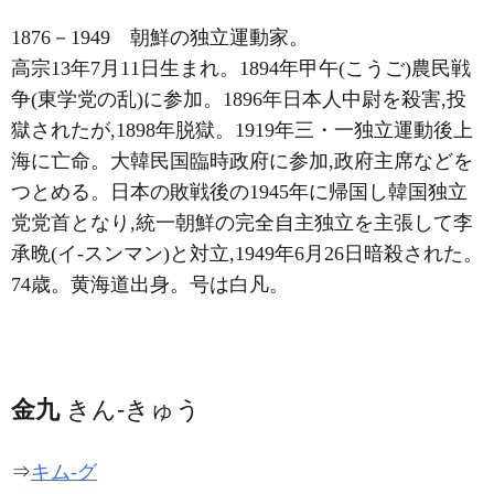
1876－1949
朝鮮の独立運動家。
高宗13年7月11日生まれ。1894年甲午(こうご)農民戦
争(東学党の乱)に参加。1896年日本人中尉を殺害,投
獄されたが,1898年脱獄。1919年三・一独立運動後上
海に亡命。大韓民国臨時政府に参加,政府主席などを
つとめる。日本の敗戦後の1945年に帰国し韓国独立
党党首となり,統一朝鮮の完全自主独立を主張して李
承晩(イ-スンマン)と対立,1949年6月26日暗殺された。
74歳。黄海道出身。号は白凡。
金九
きん-きゅう
⇒
キム-グ