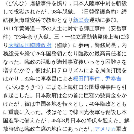
（びんひ）虐殺事件を憤り，日本人陸軍中尉を斬殺
して投獄されたが，98年脱獄。〈日韓保護条約〉締
結後黄海道安岳で教師となり
新民会
運動に参加。
1911年黄海道一帯の人士に対する弾圧事件（安岳事
件）で3年余り入獄。三・一独立運動勃発後上海に渡
り
大韓民国臨時政府
（臨政）に参画，警務局長，内
務総長を経て26年国務領となり臨政の最高責任者に
なった。臨政の活動が満州事変後いっそう困難さを
増すなかで，彼は抗日テロリズムによる局面打開を
はかり，32年に李奉昌による
桜田門事件
，
尹奉吉
（いんほうきつ）による上海虹口公園爆弾事件を引
き起こした。日本政府は金の首に巨額の懸賞金をか
けたが，彼は中国各地を転々とし，40年臨政ととも
に重慶に入った。彼はそこで韓国光復軍を創設し本
国進撃に備えたが，45年8月日本の降伏を迎えた。解
放時彼は臨政主席の地位にあったが，
アメリカ
軍政