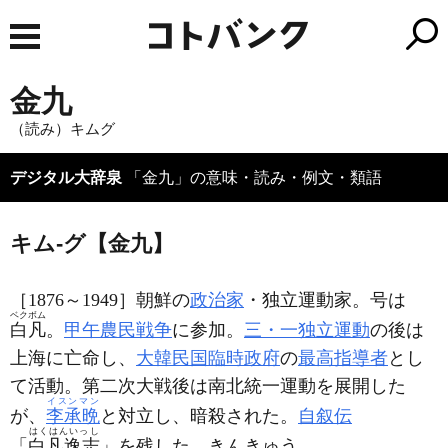
金九
（読み）キムグ
デジタル大辞泉
「金九」の意味・読み・例文・類語
キム‐グ【金九】
［1876～1949］朝鮮の
政治家
・独立運動家。号は
ベクボム
白凡
。
甲午農民戦争
に参加。
三・一独立運動
の後は
上海に亡命し、
大韓民国臨時政府
の
最高指導者
とし
て活動。第二次大戦後は南北統一運動を展開した
イスンマン
が、
李承晩
と対立し、暗殺された。
自叙伝
はくはんいっし
「
白凡逸志
」を残した。きんきゅう。