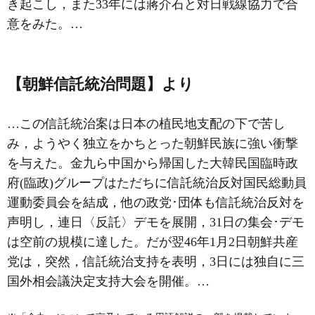
き起こし，また33年には蔣介石と対日戦線協力で合
意をみた。…
【朝鮮信託統治問題】より
…この信託統治案は日本の植民地支配の下で苦し
み，ようやく独立をかちとった朝鮮民族に強い衝撃
を与えた。金九ら中国から帰国した
大韓民国臨時政
府
(臨政)グループはただちに信託統治反対国民総動員
運動委員会を結成，他の政党･団体も信託統治反対を
声明し，連日〈反託〉デモを展開，31日の集会･デモ
は空前の規模に達した。だが翌46年1月2日朝鮮共産
党は，突然，信託統治支持を表明，3日には独自に三
国外相会議決定支持大会を開催。…