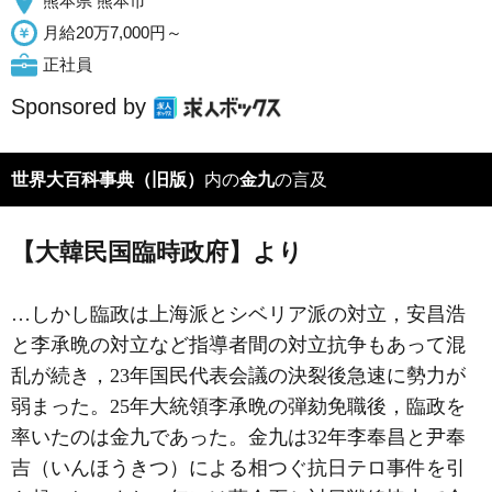
熊本県 熊本市
月給20万7,000円～
正社員
Sponsored by
世界大百科事典（旧版）
内の
金九
の言及
【大韓民国臨時政府】より
…しかし臨政は上海派とシベリア派の対立，安昌浩
と李承晩の対立など指導者間の対立抗争もあって混
乱が続き，23年国民代表会議の決裂後急速に勢力が
弱まった。25年大統領李承晩の弾劾免職後，臨政を
率いたのは
金九
であった。金九は32年李奉昌と尹奉
吉（いんほうきつ）による相つぐ抗日テロ事件を引