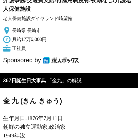
介護事務/交通費支給/再雇用制度有/夜勤なし/介護老
人保健施設
老人保健施設ダイヤランド崎望館
長崎県 長崎市
月給17万9,000円
正社員
Sponsored by
367日誕生日大事典
「金九」の解説
金 九 (きん きゅう)
生年月日:1876年7月11日
朝鮮の独立運動家,政治家
1949年没