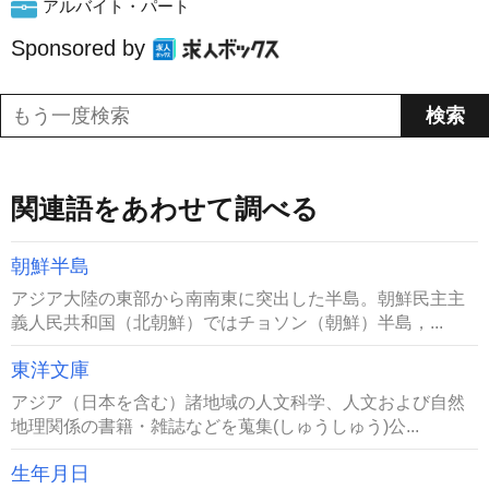
アルバイト・パート
Sponsored by
関連語をあわせて調べる
朝鮮半島
アジア大陸の東部から南南東に突出した半島。朝鮮民主主
義人民共和国（北朝鮮）ではチョソン（朝鮮）半島，...
東洋文庫
アジア（日本を含む）諸地域の人文科学、人文および自然
地理関係の書籍・雑誌などを蒐集(しゅうしゅう)公...
生年月日