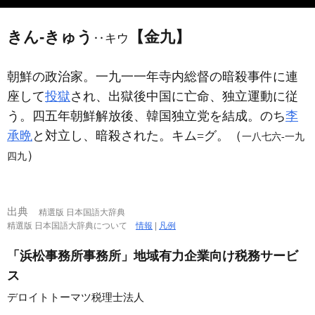
きん‐きゅう
【金九】
‥キウ
朝鮮の政治家。一九一一年寺内総督の暗殺事件に連
座して
投獄
され、出獄後中国に亡命、独立運動に従
う。四五年朝鮮解放後、韓国独立党を結成。のち
李
承晩
と対立し、暗殺された。キム=グ。（
一八七六‐一九
）
四九
出典
精選版 日本国語大辞典
精選版 日本国語大辞典について
情報
|
凡例
「浜松事務所事務所」地域有力企業向け税務サービ
ス
デロイトトーマツ税理士法人