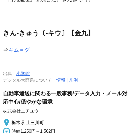
きん‐きゅう〔‐キウ〕【金九】
⇒
キム＝グ
出典
小学館
デジタル大辞泉について
情報
|
凡例
自動車運送に関わる一般事務/データ入力・メール対
応中心/穏やかな環境
株式会社ニチユウ
栃木県 上三川町
時給1,250円～1,562円