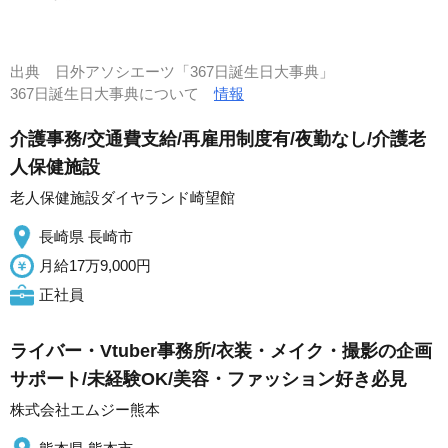
出典
日外アソシエーツ「367日誕生日大事典」
367日誕生日大事典について
情報
介護事務/交通費支給/再雇用制度有/夜勤なし/介護老
人保健施設
老人保健施設ダイヤランド崎望館
長崎県 長崎市
月給17万9,000円
正社員
ライバー・Vtuber事務所/衣装・メイク・撮影の企画
サポート/未経験OK/美容・ファッション好き必見
株式会社エムジー熊本