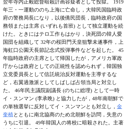
翌年寺内正毅総督暗殺計画容疑者として投獄。 1919
年三・一運動ののち上海に亡命し，大韓民国臨時政
府の警務局長になり，以後僑民団長，臨時政府の国
務領または主席 (いずれも首班) として独立運動を続
けた。ときにはテロ工作もはかり，決死団の韓人愛
国団を組織して 32年の桜田門天皇狙撃未遂事件，上
海虹口公園天長節記念式投弾事件などを起した。 45
年臨時政府の主席として帰国したが，アメリカ軍政
庁からは政府としての正統性を認められず，韓国独
立党委員長として信託統治反対運動を主導するな
ど，右翼過激派としてしばしば占領当局と対立し
た。 46年民主議院副議長 (のちに総理) として一時
イ・スンマン (李承晩) と協力したが，48年南朝鮮で
の単独選挙に反対してイ・スンマンとも対立し，
金
奎植
とともに南北協商のため北朝鮮を訪問，失意の
うちに引退。 49年韓国人の将校に暗殺された。主著