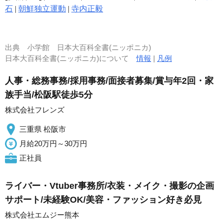
石
|
朝鮮独立運動
|
寺内正毅
出典
小学館 日本大百科全書(ニッポニカ)
日本大百科全書(ニッポニカ)について
情報
|
凡例
人事・総務事務/採用事務/面接者募集/賞与年2回・家
族手当/松阪駅徒歩5分
株式会社フレンズ
三重県 松阪市
月給20万円～30万円
正社員
ライバー・Vtuber事務所/衣装・メイク・撮影の企画
サポート/未経験OK/美容・ファッション好き必見
株式会社エムジー熊本