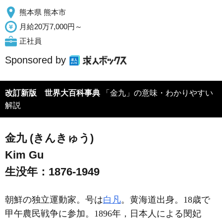
熊本県 熊本市
月給20万7,000円～
正社員
Sponsored by
改訂新版 世界大百科事典
「金九」の意味・わかりやすい
解説
金九 (きんきゅう)
Kim Gu
生没年：1876-1949
朝鮮の独立運動家。号は
白凡
。黄海道出身。18歳で
甲午農民戦争に参加。1896年，日本人による閔妃