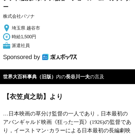
ー
株式会社パソナ
埼玉県 越谷市
時給1,500円
派遣社員
Sponsored by
世界大百科事典（旧版）
内の
長谷川一夫
の言及
【衣笠貞之助】より
…日本映画の草分け監督の一人であり，日本最初の
アバンギャルド映画《狂った一頁》(1926)の監督であ
り，イーストマン･カラーによる日本最初の長編劇映