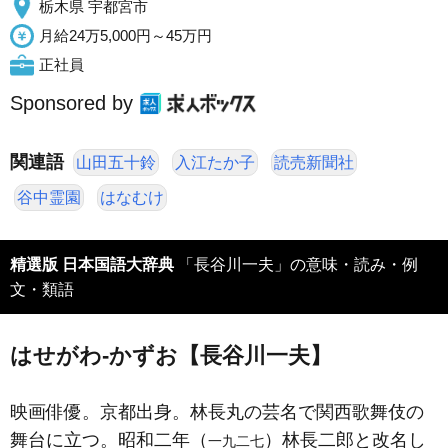
栃木県 宇都宮市
月給24万5,000円～45万円
正社員
Sponsored by
関連語
山田五十鈴
入江たか子
読売新聞社
谷中霊園
はなむけ
精選版 日本国語大辞典
「長谷川一夫」の意味・読み・例
文・類語
はせがわ‐かずお【長谷川一夫】
映画俳優。京都出身。林長丸の芸名で関西歌舞伎の
舞台に立つ。昭和二年（
）林長二郎と改名し
一九二七