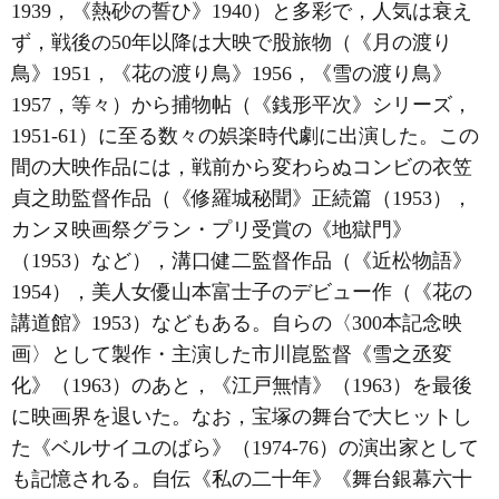
1939，《熱砂の誓ひ》1940）と多彩で，人気は衰え
ず，戦後の50年以降は大映で股旅物（《月の渡り
鳥》1951，《花の渡り鳥》1956，《雪の渡り鳥》
1957，等々）から捕物帖（《銭形平次》シリーズ，
1951-61）に至る数々の娯楽時代劇に出演した。この
間の大映作品には，戦前から変わらぬコンビの衣笠
貞之助監督作品（《修羅城秘聞》正続篇（1953），
カンヌ映画祭グラン・プリ受賞の《地獄門》
（1953）など），溝口健二監督作品（《近松物語》
1954），美人女優山本富士子のデビュー作（《花の
講道館》1953）などもある。自らの〈300本記念映
画〉として製作・主演した市川崑監督《雪之丞変
化》（1963）のあと，《江戸無情》（1963）を最後
に映画界を退いた。なお，宝塚の舞台で大ヒットし
た《ベルサイユのばら》（1974-76）の演出家として
も記憶される。自伝《私の二十年》《舞台銀幕六十