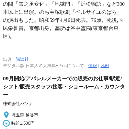
の間「雪之丞変化」「地獄門」「近松物語」など300
本以上に出演。のち宝塚歌劇「ベルサイユのばら」
の演出もした。昭和59年4月6日死去。76歳。死後,国
民栄誉賞。京都出身。墓所は谷中霊園(東京都台東
区)。
出典
講談社
デジタル版 日本人名大辞典+Plusについて
情報
|
凡例
09月開始/アパレルメーカーでの販売のお仕事/駅近/
シフト/販売スタッフ/接客・ショールーム・カウンタ
ー
株式会社パソナ
埼玉県 越谷市
時給1,500円