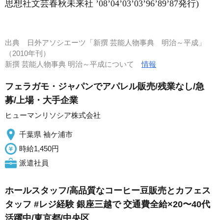
思想社文芸春秋未来社 ’08’04’03’03’96’89’87発行)
出典
日外アソシエーツ「新撰 芸能人物事典 明治～平成」
（2010年刊）
新撰 芸能人物事典 明治～平成について
情報
フェラガモ・ジャパンでアパレル販売/残業なし/急
募/上場・大手企業
ヒューマンリソシア株式会社
千葉県 袖ケ浦市
時給1,450円
派遣社員
ホールスタッフ/高品質なコーヒー豆販売とカフェス
タッフ #レジ経験 銀座三越で 交通費全給×20〜40代
活躍中/東京都/中央区