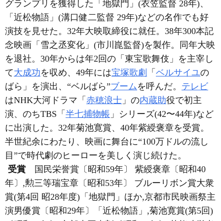
グランプリを獲得した「地獄門」(衣笠監督 28年)、
「近松物語」(溝口健二監督 29年)などの名作でも好
演技を見せた。32年大映取締役に就任。38年300本記
念映画「雪之丞変化」(市川崑監督)を製作。同年大映
を退社。30年からは年2回の「東宝歌舞伎」を主宰し
て
大成功
を収め、49年には
宝塚歌劇
「
ベルサイユ
の
ばら」を演出、“ベルばら”
ブーム
を呼んだ。
テレビ
はNHK大河ドラマ「
赤穂浪士
」の
内蔵助
役で初主
演、のちTBS「
半七捕物帳
」シリーズ(42〜44年)など
に出演した。32年菊池寛賞、40年紫綬褒章を受賞。
半世紀余にわたり、映画に舞台に“100万ドルの流し
目”で時代劇のヒーローを美しく演じ続けた。
受賞
国民栄誉賞〔昭和59年〕 紫綬褒章〔昭和40
年〕,勲三等瑞宝章〔昭和53年〕 ブルーリボン賞大衆
賞(第4回 昭28年度)「地獄門」ほか,京都市民映画祭主
演男優賞〔昭和29年〕「近松物語」,菊池寛賞(第5回)