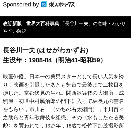
Sponsored by
改訂新版 世界大百科事典
「長谷川一夫」の意味・わかり
やすい解説
長谷川一夫 (はせがわかずお)
生没年：1908-84（明治41-昭和59）
映画俳優。日本一の美男スターとして長い人気を誇
り，映画を引退したあとも舞台で最後まで二枚目を
演じた。京都伏見の生れ。関西歌舞伎の大御所，成
駒屋・初世中村鴈治郎の門下に入って林長丸の芸名
をもらい，市川右一（のちの右太衛門），市川百々
之助らと青年歌舞伎を組織。その〈水もしたたる美
貌〉を買われて，1927年，18歳で松竹下加茂撮影所