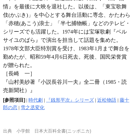
情』を最後に大映を退社した。以後は、「東宝歌舞
伎(かぶき)」を中心とする舞台活動に専念、かたわら
「赤穂(あこう)浪士」「半七捕物帳」などのテレビ・
シリーズでも活躍した。1974年には宝塚歌劇『ベル
サイユのばら』で演出を担当して話題を集めた。
1978年文部大臣特別賞を受け、1983年1月まで舞台を
勤めたが、昭和59年4月6日死去。死後、国民栄誉賞
が贈られた。
［長崎 一］
『山村美紗著『小説長谷川一夫』全二冊（1985・読
売新聞社）』
[参照項目]
|
時代劇
|
『銭形平次』シリーズ
|
近松物語
|
藤十
郎の恋
|
雪之丞変化
出典
小学館 日本大百科全書(ニッポニカ)