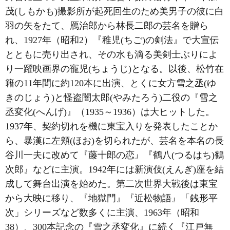
茂(しもかも)撮影所が起死回生のため美男子の彼に白
羽の矢をたて、鴈治郎から林長二郎の芸名を贈ら
れ、1927年（昭和2）『稚児(ちご)の剣法』で大宣伝
とともに売り出され、その水も滴る美剣士ぶりによ
り一躍映画界の寵児(ちょうじ)となる。以後、松竹在
籍の11年間に約120本に出演、とくに女方雪之丞(ゆ
きのじょう)と怪盗闇太郎(やみたろう)二役の『雪之
丞変化(へんげ)』（1935～1936）は大ヒットした。
1937年、契約切れを機に東宝入りを発表したことか
ら、暴漢に左頬(ほお)を切られたが、芸名を本名の長
谷川一夫に改めて『藤十郎の恋』『鶴八(つるはち)鶴
次郎』などに主演。1942年には新演伎(えんぎ)座を結
成して舞台出演を始めた。第二次世界大戦後は東宝
から大映に移り、『地獄門』『近松物語』「銭形平
次」シリーズなど数多くに主演、1963年（昭和
38）、300本記念の『雪之丞変化』に続く『江戸無