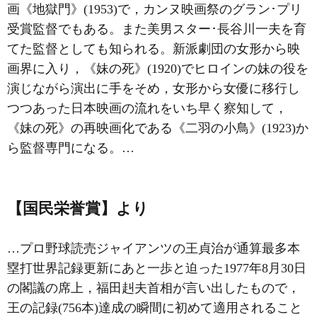
画《地獄門》(1953)で，カンヌ映画祭のグラン･プリ
受賞監督でもある。また美男スター･長谷川一夫を育
てた監督としても知られる。新派劇団の女形から映
画界に入り，《妹の死》(1920)でヒロインの妹の役を
演じながら演出に手をそめ，女形から女優に移行し
つつあった日本映画の流れをいち早く察知して，
《妹の死》の再映画化である《二羽の小鳥》(1923)か
ら監督専門になる。…
【国民栄誉賞】より
…プロ野球読売ジャイアンツの王貞治が通算最多本
塁打世界記録更新にあと一歩と迫った1977年8月30日
の閣議の席上，福田赳夫首相が言い出したもので，
王の記録(756本)達成の瞬間に初めて適用されること