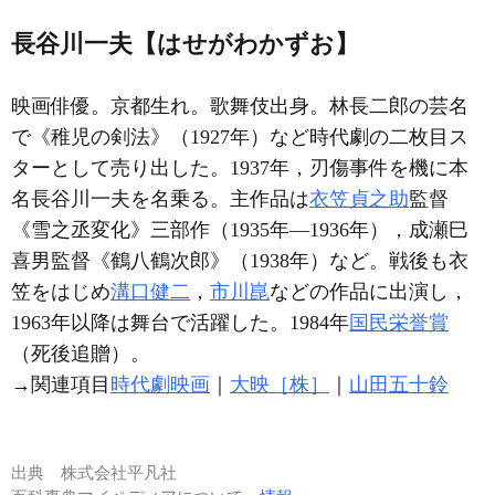
長谷川一夫【はせがわかずお】
映画俳優。京都生れ。歌舞伎出身。林長二郎の芸名
で《稚児の剣法》（1927年）など時代劇の二枚目ス
ターとして売り出した。1937年，刃傷事件を機に本
名長谷川一夫を名乗る。主作品は
衣笠貞之助
監督
《雪之丞変化》三部作（1935年―1936年），成瀬巳
喜男監督《鶴八鶴次郎》（1938年）など。戦後も衣
笠をはじめ
溝口健二
，
市川崑
などの作品に出演し，
1963年以降は舞台で活躍した。1984年
国民栄誉賞
（死後追贈）。
→関連項目
時代劇映画
｜
大映［株］
｜
山田五十鈴
出典
株式会社平凡社