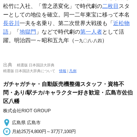
松竹に入社、「雪之丞変化」で時代劇の
二枚目
スタ
ーとしての地位を確立。同一二年東宝に移って本名
長谷川
一夫を名乗り、第二次世界大戦後も「
近松物
語
」「
地獄門
」などで時代劇の
第一人者
として活
躍。明治四一～昭和五九年（
）
一九〇八‐八四
出典
精選版 日本国語大辞典
精選版 日本国語大辞典について
情報
|
凡例
ガチャガチャ・自動販売機整備スタッフ・資格不
問・あり/駅チカ/キャラクター好き歓迎・広島市佐伯
区八幡
株式会社RIOT GROUP
広島県 広島市
月給25万4,800円～37万7,100円