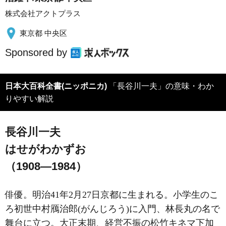
株式会社アクトプラス
東京都 中央区
Sponsored by
日本大百科全書(ニッポニカ)
「長谷川一夫」の意味・わか
りやすい解説
長谷川一夫
はせがわかずお
（1908―1984）
俳優。明治41年2月27日京都に生まれる。小学生のこ
ろ初世中村鴈治郎(がんじろう)に入門、林長丸の名で
舞台に立つ。大正末期、経営不振の松竹キネマ下加