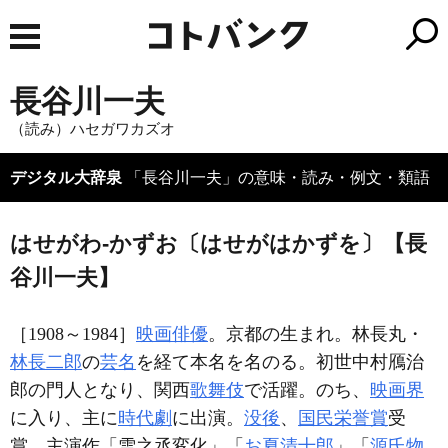
長谷川一夫
（読み）ハセガワカズオ
デジタル大辞泉
「長谷川一夫」の意味・読み・例文・類語
はせがわ‐かずお〔はせがはかずを〕【長
谷川一夫】
［1908～1984］
映画俳優
。京都の生まれ。林長丸・
林長二郎
の
芸名
を経て本名を名のる。初世中村鴈治
郎の門人となり、関西
歌舞伎
で活躍。のち、
映画界
に入り、主に
時代劇
に出演。
没後
、
国民栄誉賞
受
賞。主演作「雪之丞変化」「
お夏清十郎
」「
源氏物