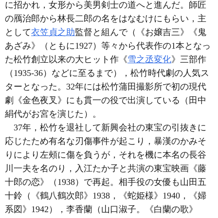
に招かれ，女形から美男剣士の道へと進んだ。師匠
の鴈治郎から林長二郎の名をはなむけにもらい，主
として
衣笠貞之助
監督と組んで（《お嬢吉三》《鬼
あざみ》（ともに1927）等々から代表作の1本となっ
た松竹創立以来の大ヒット作《
雪之丞変化
》三部作
（1935-36）などに至るまで），松竹時代劇の人気ス
ターとなった。32年には松竹蒲田撮影所で初の現代
劇《金色夜叉》にも貫一の役で出演している（田中
絹代がお宮を演じた）。
37年，松竹を退社して新興会社の東宝の引抜きに
応じたため有名な刃傷事件が起こり，暴漢のかみそ
りにより左頰に傷を負うが，それを機に本名の長谷
川一夫を名のり，入江たか子と共演の東宝映画《藤
十郎の恋》（1938）で再起。相手役の女優も山田五
十鈴（《鶴八鶴次郎》1938，《蛇姫様》1940，《婦
系図》1942），李香蘭（山口淑子。《白蘭の歌》