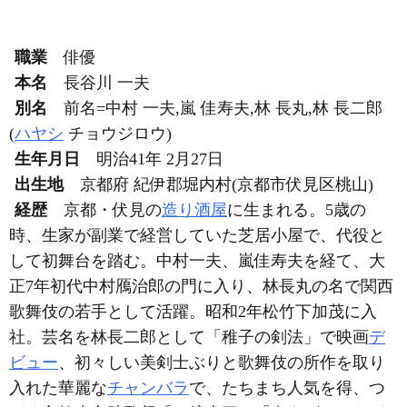
職業
俳優
本名
長谷川 一夫
別名
前名=中村 一夫,嵐 佳寿夫,林 長丸,林 長二郎
(
ハヤシ
チョウジロウ)
生年月日
明治41年 2月27日
出生地
京都府 紀伊郡堀内村(京都市伏見区桃山)
経歴
京都・伏見の
造り酒屋
に生まれる。5歳の
時、生家が副業で経営していた芝居小屋で、代役と
して初舞台を踏む。中村一夫、嵐佳寿夫を経て、大
正7年初代中村鴈治郎の門に入り、林長丸の名で関西
歌舞伎の若手として活躍。昭和2年松竹下加茂に入
社。芸名を林長二郎として「稚子の剣法」で映画
デ
ビュー
、初々しい美剣士ぶりと歌舞伎の所作を取り
入れた華麗な
チャンバラ
で、たちまち人気を得、つ