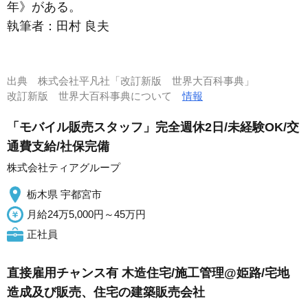
年》がある。
執筆者：
田村 良夫
出典
株式会社平凡社「改訂新版 世界大百科事典」
改訂新版 世界大百科事典について
情報
「モバイル販売スタッフ」完全週休2日/未経験OK/交
通費支給/社保完備
株式会社ティアグループ
栃木県 宇都宮市
月給24万5,000円～45万円
正社員
直接雇用チャンス有 木造住宅/施工管理@姫路/宅地
造成及び販売、住宅の建築販売会社