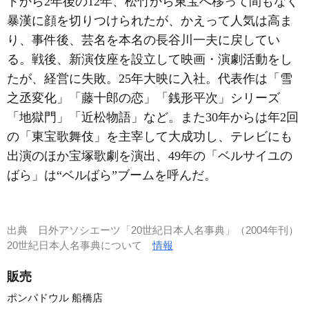
トから2年後の12年、松竹から東宝へ移って間もなく
暴漢に顔を切りつけられたが、かえって人気は高ま
り、事件後、芸名を本名の長谷川一夫に戻してい
る。戦後、新演伎座を設立して映画・演劇活動をし
たが、経営に失敗。25年大映に入社。代表作は「雪
之丞変化」「藤十郎の恋」「銭形平次」シリーズ
「地獄門」「近松物語」など。また30年からは年2回
の「東宝歌舞伎」を主宰して大成功し、テレビにも
出演のほか宝塚歌劇を演出、49年の「ベルサイユの
ばら」は“ベルばら”ブームを呼んだ。
出典
日外アソシエーツ「20世紀日本人名事典」（2004年刊）
20世紀日本人名事典について
情報
販売
ポンパドウル 船橋店