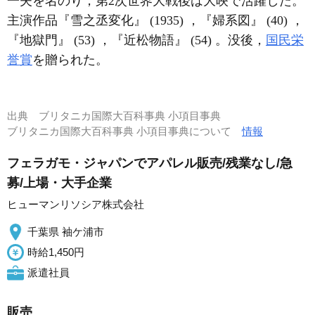
一夫を名のり，第2次世界大戦後は大映で活躍した。
主演作品『雪之丞変化』 (1935) ，『婦系図』 (40) ，
『地獄門』 (53) ，『近松物語』 (54) 。没後，
国民栄
誉賞
を贈られた。
出典
ブリタニカ国際大百科事典 小項目事典
ブリタニカ国際大百科事典 小項目事典について
情報
フェラガモ・ジャパンでアパレル販売/残業なし/急
募/上場・大手企業
ヒューマンリソシア株式会社
千葉県 袖ケ浦市
時給1,450円
派遣社員
販売