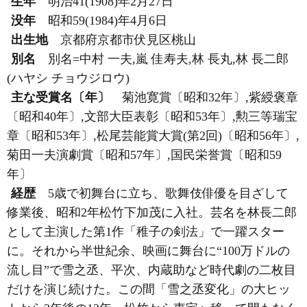
生年
明治41(1908)年2月27日
没年
昭和59(1984)年4月6日
出生地
京都府京都市伏見区桃山
別名
別名=中村 一夫,嵐 佳寿夫,林 長丸,林 長二郎
(ハヤシ チョウジロウ)
主な受賞名〔年〕
菊池寛賞〔昭和32年〕,紫綬褒章
〔昭和40年〕,文部大臣表彰〔昭和53年〕,勲三等瑞宝
章〔昭和53年〕,松尾芸能賞大賞(第2回)〔昭和56年〕,
菊田一夫演劇賞〔昭和57年〕,国民栄誉賞〔昭和59
年〕
経歴
5歳で初舞台に立ち、歌舞伎俳優を目ざして
修業後、昭和2年松竹下加茂に入社。芸名を林長二郎
として主演した第1作「稚子の剣法」で一躍スター
に。それから半世紀余、映画に舞台に“100万ドルの
流し目”で雪之丞、平次、内蔵助など時代劇の二枚目
だけを演じ続けた。この間「雪之丞変化」の大ヒッ