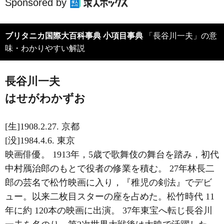
Sponsored by
ブリタニカ国際大百科事典 小項目事典
「長谷川一夫」の意
味・わかりやすい解説
長谷川一夫
はせがわかずお
[生]1908.2.27. 京都
[没]1984.4.6. 東京
映画俳優。 1913年，5歳で歌舞伎の舞台を踏み，初代
中村鴈治郎のもとで役者の修業を積む。 27年林長二
郎の芸名で松竹映画に入り，『稚児の剣法』でデビ
ュー。以来二枚目スターの座を占めた。松竹時代 11
年に約 120本の映画に出演。 37年東宝へ転じ長谷川