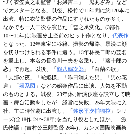
づく衣笠貞之助監督「お嬢吉三」「鬼あざみ」など
で大スターとなる。以後、松竹で11年間に約120本に
出演、特に衣笠監督の作品にすぐれたものが多く、
なかでも一人三役を演じた「雪之丞変化」(3部作
10〜11年)は映画史上空前のヒット作となり、
代表作
となった。12年東宝に移籍。撮影の帰路、暴漢に顔
を切りつけられる事件に遭う。13年林長二郎の芸名
を返上し、本名の長谷川一夫を名乗り、「藤十郎の
恋」で再起。以後、「
鶴八鶴次郎
」「白蘭の歌」
「支那の夜」「蛇姫様」「昨日消えた男」「男の花
道」「
婦系図
」などの娯楽作品に出演、人気を不動
のものとする。戦後、23年(株)新演伎座を設立して映
画・舞台活動をしたが、経営に失敗。25年大映に入
社。主に時代劇に出演し、「
銭形平次捕物控
」シリ
ーズ(全18作 24〜38年)を当たり役としたほか、「源
氏物語」(吉村公三郎監督 26年)、カンヌ国際映画祭