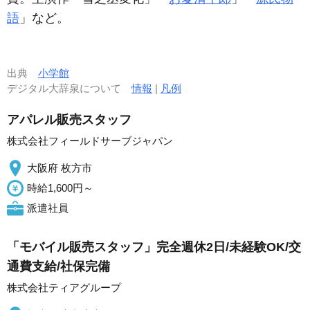
語
」など。
出典
小学館
デジタル大辞泉について
情報
|
凡例
アパレル販売スタッフ
株式会社フィールドサーブジャパン
大阪府 枚方市
時給1,600円～
派遣社員
「モバイル販売スタッフ」完全週休2日/未経験OK/交
通費支給/社保完備
株式会社ティアグループ