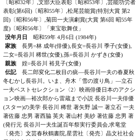
〔昭和32年〕,文部大臣表彰〔昭和53年〕,芸能功労者
表彰(第6回)〔昭和55年〕,松尾芸能賞(特別大賞 第2
回)〔昭和56年〕,菊田一夫演劇賞(大賞 第6回 昭55年
度)〔昭和56年〕「東宝歌舞伎」
没年月日
昭和59年 4月6日 (1984年)
家族
長男=林 成年(俳優),長女=長谷川 季子(女優),
二女=長谷川 稀世(女優),孫=長谷川 かずき(女優)
親族
姪=長谷川 裕見子(女優)
伝記
長二郎変化二枚目の疵―長谷川一夫の春夏秋
冬むかし長谷川。いま、舟木「雪の渡り鳥」―立石
一夫ベストセレクション〈2〉映画俳優日本のアクシ
ョン映画―裕次郎から雷蔵まで小説 長谷川一夫俳優
(スター)の美学 長谷川 稀世 著矢野 誠一 著立石 一夫
著佐藤 忠男 著西脇 英夫 著山村 美紗 著佐藤 忠男 著
(発行元 長谷川一夫生誕百年祭実行委員会,求竜堂
〔発売〕文芸春秋鶴書院,星雲社〔発売〕晶文社社会