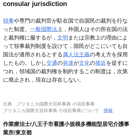
consular jurisdiction
領事
や専門の裁判官が駐在国で自国民の裁判を行な
った制度。
一般国際法
上，外国人はその所在国の法
と裁判権に服するが，
文明
または宗教上の理由によ
って領事裁判制度を設けて，国民がどこにいても自
国法が適用されるとする
属人法主義
の考え方を採用
したもの。しかし
交通
の
発達
が
文化
の
接近
を促すに
つれ，領域国の裁判権を制約するこの制度は，次第
に廃止され，現在は存在しない。
出典
ブリタニカ国際大百科事典 小項目事典
ブリタニカ国際大百科事典 小項目事典について
情報
作業療法士/八王子市看護小規模多機能型居宅介護事
業所/東京都