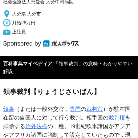
社会医療法人恵愛会 大分中村病院
大分県 大分市
月給26万円
正社員
Sponsored by
百科事典マイペディア
「領事裁判」の意味・わかりやすい
解説
領事裁判【りょうじさいばん】
領事
（または一般外交官，
専門
の
裁判官
）が駐在国
在留の自国人に対して行う裁判。相手国の
裁判権
を
排除する
治外法権
の一種。19世紀欧米諸国がアジア
やアフリカ諸国に強制して設定していたもので，現