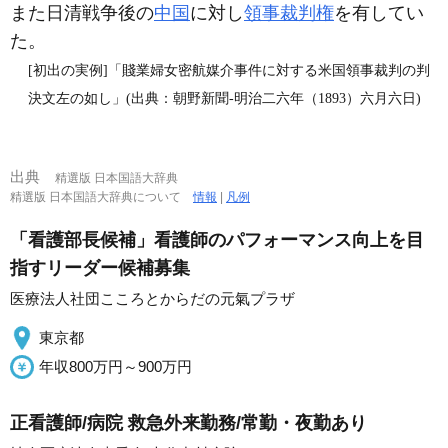
また日清戦争後の
中国
に対し
領事裁判権
を有してい
た。
[初出の実例]「賤業婦女密航媒介事件に対する米国領事裁判の判
決文左の如し」(出典：朝野新聞‐明治二六年（1893）六月六日)
出典
精選版 日本国語大辞典
精選版 日本国語大辞典について
情報
|
凡例
「看護部長候補」看護師のパフォーマンス向上を目
指すリーダー候補募集
医療法人社団こころとからだの元氣プラザ
東京都
年収800万円～900万円
正看護師/病院 救急外来勤務/常勤・夜勤あり