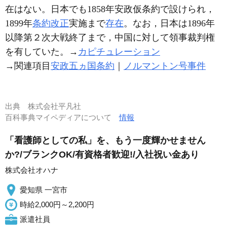
在はない。日本でも1858年安政仮条約で設けられ，
1899年
条約改正
実施まで
存在
。なお，日本は1896年
以降第２次大戦終了まで，中国に対して領事裁判権
を有していた。→
カピチュレーション
→関連項目
安政五ヵ国条約
｜
ノルマントン号事件
出典
株式会社平凡社
百科事典マイペディアについて
情報
「看護師としての私」を、もう一度輝かせません
か?/ブランクOK/有資格者歓迎!/入社祝い金あり
株式会社オハナ
愛知県 一宮市
時給2,000円～2,200円
派遣社員