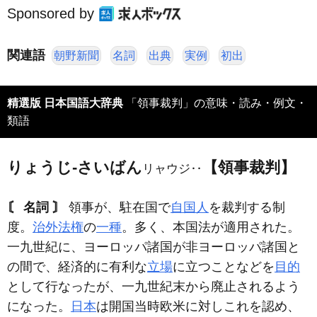
Sponsored by
関連語
朝野新聞
名詞
出典
実例
初出
精選版 日本国語大辞典
「領事裁判」の意味・読み・例文・
類語
りょうじ‐さいばん
【領事裁判】
リャウジ‥
〘 名詞 〙
領事が、駐在国で
自国人
を裁判する制
度。
治外法権
の
一種
。多く、本国法が適用された。
一九世紀に、ヨーロッパ諸国が非ヨーロッパ諸国と
の間で、経済的に有利な
立場
に立つことなどを
目的
として行なったが、一九世紀末から廃止されるよう
になった。
日本
は開国当時欧米に対しこれを認め、