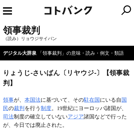
領事裁判
（読み）リョウジサイバン
デジタル大辞泉
「領事裁判」の意味・読み・例文・類語
りょうじ‐さいばん〔リヤウジ‐〕【領事裁
判】
領事
が、
本国法
に基づいて、その
駐在国
にいる自
国
民
の
裁判
を行う
制度
。19世紀にヨーロッパ諸国が、
司法
制度の確立していない
アジア
諸国などで行った
が、今日では廃止された。