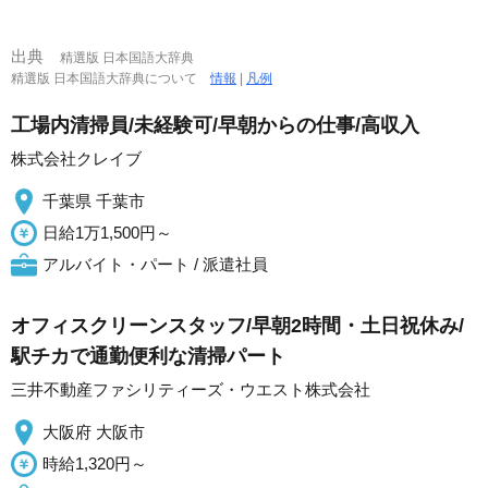
出典
精選版 日本国語大辞典
精選版 日本国語大辞典について
情報
|
凡例
工場内清掃員/未経験可/早朝からの仕事/高収入
株式会社クレイブ
千葉県 千葉市
日給1万1,500円～
アルバイト・パート / 派遣社員
オフィスクリーンスタッフ/早朝2時間・土日祝休み/
駅チカで通勤便利な清掃パート
三井不動産ファシリティーズ・ウエスト株式会社
大阪府 大阪市
時給1,320円～