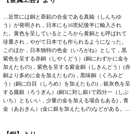
…近世には銅と亜鉛の合金である真鍮（しんちゆ
う）が発明され，日本にも16世紀後半に輸入され
た。黄色を呈しているところから黄銅とも呼ばれて
珍重され，やがて日本でも作られるようになった。
このほか，日本独特の色金（いろがね）として，黒
紫色を呈する赤銅（しやくどう）(銅にわずかに金を
加えたもの)，紫色を呈する紫金銅（しきんどう）(赤
銅より多めに金を加えたもの)，黒味銅（くろみど
う）(銅に白目（しろめ）を加えたもの)，銀灰色を呈
する朧銀（ろうぎん）(銅3に対し銀1で四分一（しぶ
いち）ともいい，少量の金を加える場合もある)，青
金（あおきん）(金に銀を加えたもの)などがある。…