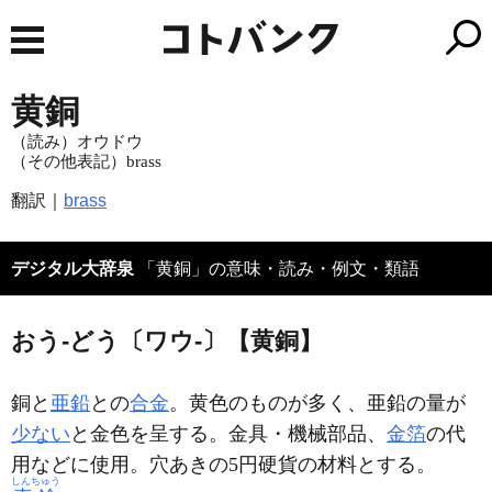
黄銅
（読み）オウドウ
（その他表記）brass
翻訳｜
brass
デジタル大辞泉
「黄銅」の意味・読み・例文・類語
おう‐どう〔ワウ‐〕【黄銅】
銅と
亜鉛
との
合金
。黄色のものが多く、亜鉛の量が
少ない
と金色を呈する。金具・機械部品、
金箔
の代
用などに使用。穴あきの5円硬貨の材料とする。
しんちゅう