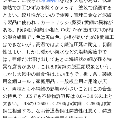
ンモニアに侵され
時期割れ
を起す欠点がある。低温
加熱で加工ひずみを除くかメッキ，塗装で保護する
とよい。絞り性がよいので薬莢，電球口金など深絞
り製品に使われ，カートリッジ (薬莢) 黄銅の異称が
ある。β黄銅は実際はα相と Cu対 Znがほぼ1対1のβ相
の混合組織で，色は黄白色。β相が硬いため冷間加工
はできないが，高温ではよく鍛造圧延に耐え，切削
性はよい。しかし暖かい海水などの塩類溶液中で
は，亜鉛だけ溶け出してあとに海綿状の銅が残る特
異な腐食があり，これをβ黄銅の脱亜鉛現象という。
しかし大気中の耐食性はよいほうで，板，条，製紙
用金網ロール，家庭用品，一般板金用に用途が広
い。両種とも不純物の影響が小さいことはこの合金
の特色で，JISでも不純物許容度は 0.8～3.0 %以上と
大きい。 JISの C2600，C2700はα黄銅，C2800はβ黄
銅に相当する。なお普通黄銅は鋳造性は悪く，鋳造