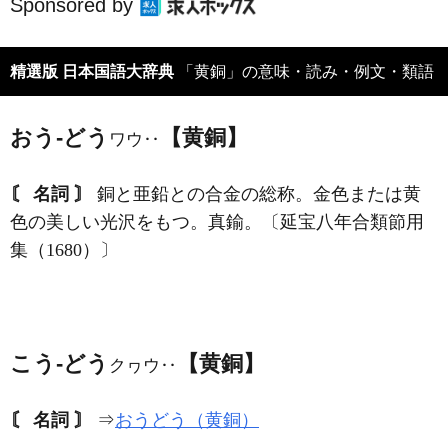
Sponsored by
精選版 日本国語大辞典
「黄銅」の意味・読み・例文・類語
おう‐どう
【黄銅】
ワウ‥
〘 名詞 〙
銅と亜鉛との合金の総称。金色または黄
色の美しい光沢をもつ。真鍮。〔延宝八年合類節用
集（1680）〕
こう‐どう
【黄銅】
クヮウ‥
〘 名詞 〙
⇒
おうどう（黄銅）