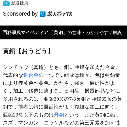
派遣社員
Sponsored by
百科事典マイペディア
「黄銅」の意味・わかりやすい解説
黄銅【おうどう】
シンチュウ（真鍮）とも。銅に亜鉛を加えた合金。
代表的な
銅合金
の一つで，組成は種々。色は亜鉛量
により赤黄色〜黄色。かたさ，強さ，展延性がよ
く，加工，鋳造に適する。日用品，機器部品などに
多用されるのは，亜鉛30％の7-3黄銅と亜鉛35％の黄
銅で，前者は特に展延性がよく複雑な加工に向く。
亜鉛20％以下のものは
丹銅
という。また黄銅に鉛，
スズ，マンガン，ニッケルなどの第三元素を加え性