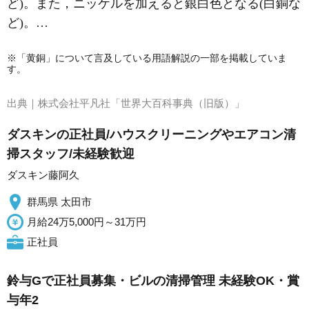
ど)。また，ニッケルを加えると銀白色となる(白銅な
ど)。…
※「黄銅」について言及している用語解説の一部を掲載していま
す。
出典｜
株式会社平凡社「世界大百科事典（旧版）」
ダスキンの正社員/ハウスクリーニングやエアコン清
掃スタッフ/未経験歓迎
ダスキン藤阿久
群馬県 太田市
月給24万5,000円～31万円
正社員
鈴与Gで正社員募集・ビルの清掃管理 未経験OK・賞
与年2