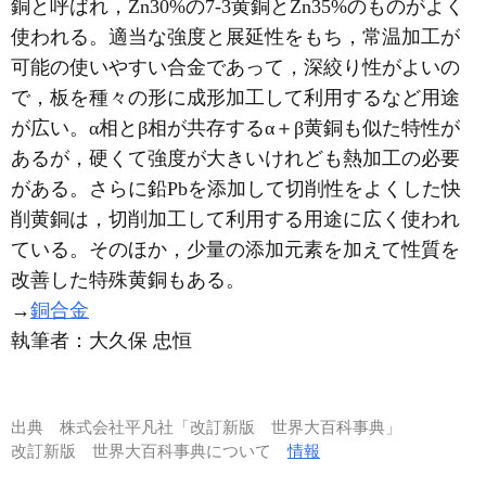
銅と呼ばれ，Zn30%の7-3黄銅とZn35%のものがよく
使われる。適当な強度と展延性をもち，常温加工が
可能の使いやすい合金であって，深絞り性がよいの
で，板を種々の形に成形加工して利用するなど用途
が広い。α相とβ相が共存するα＋β黄銅も似た特性が
あるが，硬くて強度が大きいけれども熱加工の必要
がある。さらに鉛Pbを添加して切削性をよくした快
削黄銅は，切削加工して利用する用途に広く使われ
ている。そのほか，少量の添加元素を加えて性質を
改善した特殊黄銅もある。
→
銅合金
執筆者：
大久保 忠恒
出典
株式会社平凡社「改訂新版 世界大百科事典」
改訂新版 世界大百科事典について
情報