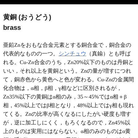
黄銅 (おうどう)
brass
亜鉛Znをおもな合金元素とする銅合金で，銅合金の
代表的なものの一つ。
シンチュウ
（真鍮）とも呼ば
れる。Cu-Zn合金のうち，Zn20%以下のものは丹銅と
いい，それ以上を黄銅という。Znの量が増すにつれ
て，銅赤色から黄色へと色が変わる。Cu-Znの金属間
化合物は，α相，β相，γ相などに区別されるが，
Zn35%以下の黄銅はα相のみ，35～45%ではα相＋β
相，45%以上ではβ相となり，48%以上ではγ相も現れ
てくる。Znの比率が高くなるにしたがい硬度も増す
が，逆に加工しにくく，もろくなるので，Zn45%以
上のものは実用にはならない。α相のみのものはα黄