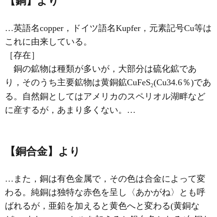
【銅】より
…英語名copper，ドイツ語名Kupfer，元素記号Cu等は
これに由来している。
［存在］
銅の鉱物は種類が多いが，大部分は硫化鉱であ
り，そのうち主要鉱物は黄銅鉱CuFeS
(Cu34.6％)であ
2
る。自然銅としてはアメリカのスペリオル湖畔など
に産するが，あまり多くない。…
【銅合金】より
…また，銅は有色金属で，その色は合金によって変
わる。純銅は独特な赤色を呈し〈あかがね〉とも呼
ばれるが，亜鉛を加えると黄色へと変わる(黄銅な