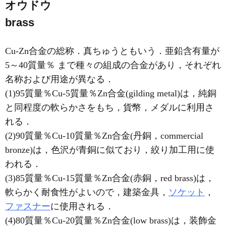
オウドウ
brass
Cu-Zn合金の総称．真ちゅうともいう．亜鉛含有量が
5～40質量％ まで種々の組成の合金があり，それぞれ
名称および用途が異なる．
(1)95質量％Cu-5質量％Zn合金(gilding metal)は，純銅
と同程度の軟らかさをもち，貨幣，メダルに利用さ
れる．
(2)90質量％Cu-10質量％Zn合金(丹銅，commercial
bronze)は，色沢が青銅に似ており，絞り加工用に使
われる．
(3)85質量％Cu-15質量％Zn合金(赤銅，red brass)は，
軟らかく耐食性がよいので，建築金具，
ソケット
，
ファスナー
に使用される．
(4)80質量％Cu-20質量％Zn合金(low brass)は，装飾金