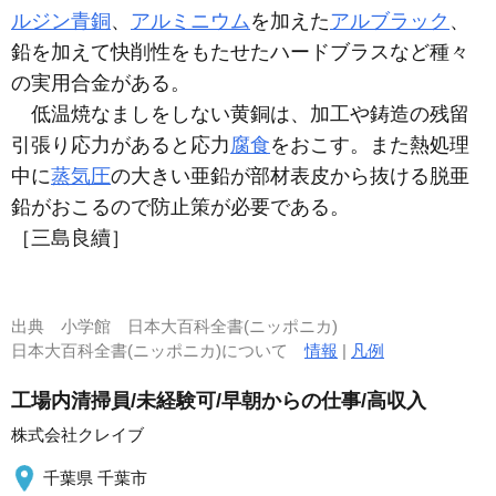
ルジン青銅
、
アルミニウム
を加えた
アルブラック
、
鉛を加えて快削性をもたせたハードブラスなど種々
の実用合金がある。
低温焼なましをしない黄銅は、加工や鋳造の残留
引張り応力があると応力
腐食
をおこす。また熱処理
中に
蒸気圧
の大きい亜鉛が部材表皮から抜ける脱亜
鉛がおこるので防止策が必要である。
［三島良續］
出典
小学館 日本大百科全書(ニッポニカ)
日本大百科全書(ニッポニカ)について
情報
|
凡例
工場内清掃員/未経験可/早朝からの仕事/高収入
株式会社クレイブ
千葉県 千葉市