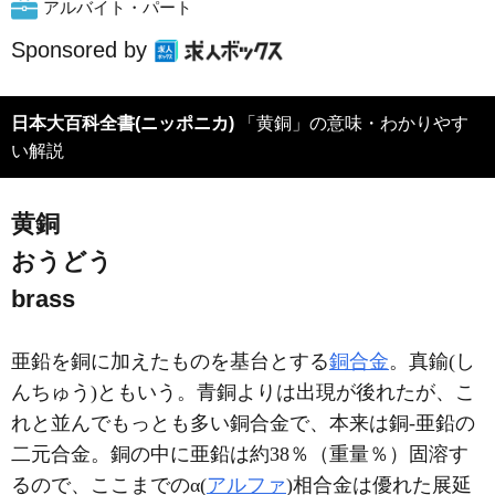
アルバイト・パート
Sponsored by
日本大百科全書(ニッポニカ)
「黄銅」の意味・わかりやす
い解説
黄銅
おうどう
brass
亜鉛を銅に加えたものを基台とする
銅合金
。真鍮(し
んちゅう)ともいう。青銅よりは出現が後れたが、こ
れと並んでもっとも多い銅合金で、本来は銅‐亜鉛の
二元合金。銅の中に亜鉛は約38％（重量％）固溶す
るので、ここまでのα(
アルファ
)相合金は優れた展延