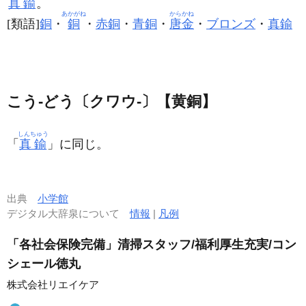
真鍮
。
あかがね
からかね
[類語]
銅
・
銅
・
赤銅
・
青銅
・
唐金
・
ブロンズ
・
真鍮
こう‐どう〔クワウ‐〕【黄銅】
しんちゅう
「
真鍮
」に同じ。
出典
小学館
デジタル大辞泉について
情報
|
凡例
「各社会保険完備」清掃スタッフ/福利厚生充実/コン
シェール徳丸
株式会社リエイケア