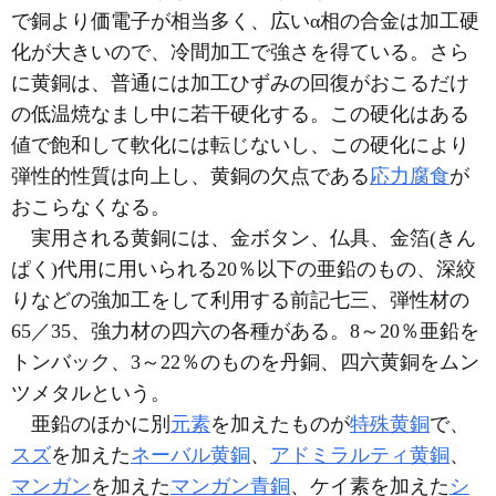
で銅より価電子が相当多く、広いα相の合金は加工硬
化が大きいので、冷間加工で強さを得ている。さら
に黄銅は、普通には加工ひずみの回復がおこるだけ
の低温焼なまし中に若干硬化する。この硬化はある
値で飽和して軟化には転じないし、この硬化により
弾性的性質は向上し、黄銅の欠点である
応力腐食
が
おこらなくなる。
実用される黄銅には、金ボタン、仏具、金箔(きん
ぱく)代用に用いられる20％以下の亜鉛のもの、深絞
りなどの強加工をして利用する前記七三、弾性材の
65／35、強力材の四六の各種がある。8～20％亜鉛を
トンバック、3～22％のものを丹銅、四六黄銅をムン
ツメタルという。
亜鉛のほかに別
元素
を加えたものが
特殊黄銅
で、
スズ
を加えた
ネーバル黄銅
、
アドミラルティ黄銅
、
マンガン
を加えた
マンガン青銅
、ケイ素を加えた
シ