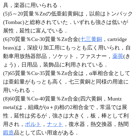
具，楽器に用いられる．
(5)5～20質量％Znの低亜鉛黄銅は，以前はトンバック
(Tombac)と総称されていた．いずれも強さは低いが
展性，延性に富んでいる．
(6)70質量％Cu-30質量％Zn合金(
七三黄銅
，cartridge
brass)は，深絞り加工用にもっとも広く用いられ，自
動車用放熱器部品，ソケット，ファスナー，
薬莢
(き
ょう)，日用品，装飾品に利用されている．
(7)65質量％Cu-35質量％Zn合金は，α単相合金として
は亜鉛量がもっとも高く，七三黄銅と同様の用途に
用いられる．
(8)60質量％Cu-40質量％Zn合金(四六黄銅，Muntz
metal)は，組織が(α＋β)相の2相合金で，常温では展
性，延性は劣るが，強さは大きく，板，棒として利
用され，
ボルト
，
ナット
，復水器，熱交換器，熱間
鍛造
品として広い用途がある．