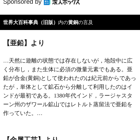
Sponsored by
世界大百科事典（旧版）
内の
黄銅
の言及
【亜鉛】より
…天然に遊離の状態では存在しないが，地殻中に広
く分布し，また生体に必須の微量元素でもある。亜
鉛が合金(黄銅)として使われたのは紀元前からであっ
たが，単体として鉱石から分離して利用したのはイ
ンドが最初である。1380年代インド，ラージャスタ
ーン州のザワール鉱山ではレトルト蒸留法で亜鉛を
作っていた。…
【金属工芸】より