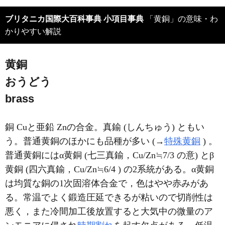
ブリタニカ国際大百科事典 小項目事典
「黄銅」の意味・わ
かりやすい解説
黄銅
おうどう
brass
銅 Cuと亜鉛 Znの合金。真鍮 (しんちゅう) ともい
う。普通黄銅のほかにも品種が多い (→
特殊黄銅
) 。
普通黄銅にはα黄銅 (七三真鍮，Cu/Zn≒7/3 の意) とβ
黄銅 (四六真鍮，Cu/Zn≒6/4 ) の2系統がある。α黄銅
は均質な銅の1次固溶体合金で，色はやや赤みがあ
る。常温でよく鍛造圧延できるが粘いので切削性は
悪く，また冷間加工後放置すると大気中の微量のア