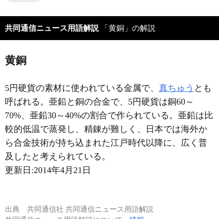
共同通信ニュース用語解説
「黄銅」の解説
黄銅
5円硬貨の素材に使われている金属で、
真ちゅう
とも
呼ばれる。亜鉛と銅の合金で、5円硬貨は銅60～
70%、亜鉛30～40%の割合で作られている。亜鉛は比
較的低温で蒸発し、精錬が難しく、日本では海外か
ら合金技術が持ち込まれた江戸時代以降に、広く普
及したと考えられている。
更新日:
2014年4月21日
出典
共同通信社 共同通信ニュース用語解説