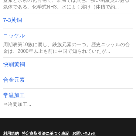
窒素と水素の化合物で、常温では無色、強い刺激臭のある
気体である。化学式NH3。水によく溶け（体積で約...
7-3黄銅
ニッケル
周期表第10族に属し、鉄族元素の一つ。歴史ニッケルの合
金は、2000年以上も前に中国で知られていたが...
快削黄銅
合金元素
常温加工
⇒冷間加工...
利用規約
特定商取引法に基づく表記
お問い合わせ