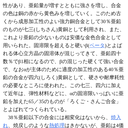
性があり、亜鉛量が増すとともに強さを増し、合金
の色は銅の赤から黄色みを増していく。このため古
くから成形加工性のよい強力銅合金として30％亜鉛
のものが七三(しちさん)黄銅として利用され、また、
これより亜鉛の少ないものは安価な金色合金として
用いられた。固溶限を超えると硬いβ(
ベータ
)とよば
れる体心立方晶の固溶体が混じってきて、亜鉛四十
数％でβ1相になるので、βの混じった硬くて強い合金
で、なおαが主体のために適度の加工性のある40％亜
鉛の合金が四六(しろく)黄銅として、硬さや耐摩耗性
の必要なところに使われた。この七三、四六に加え
て近年は、弾性材料などに、αの固溶限いっぱいに亜
鉛を加えた65／35のものが「ろくご・さんご合金」
とよばれてつくられている。
38％亜鉛以下の合金には相変化はないから、
焼入
れ
、焼戻しのような
熱処理
はきかないが、亜鉛は4価