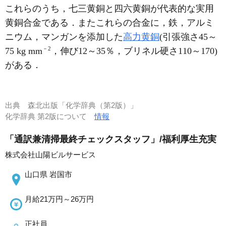
これらのうち，七三黄銅と四六黄銅が代表的な実用
黄銅合金である．またこれらの合金に，鉄，アルミ
ニウム，マンガンを添加した
高力黄銅
(引張強さ45～
－2
75 kg mm
，伸び12～35％，ブリネル硬さ110～170)
がある．
出典
森北出版「化学辞典（第2版）」
化学辞典 第2版について
情報
「通訳兼清掃最終チェックスタッフ」/福利厚生充実
株式会社山陽ビルサービス
山口県 岩国市
月給21万円～26万円
正社員